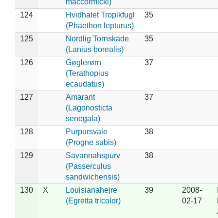
maccormicki)
124
Hvidhalet Tropikfugl
35
(Phaethon lepturus)
125
Nordlig Tornskade
35
(Lanius borealis)
126
Gøglerørn
37
(Terathopius
ecaudatus)
127
Amarant
37
(Lagonosticta
senegala)
128
Purpursvale
38
(Progne subis)
129
Savannahspurv
38
(Passerculus
sandwichensis)
130
X
Louisianahejre
39
2008-
(Egretta tricolor)
02-17