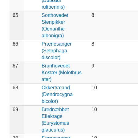
(Butastur
rufipennis)
65
Sorthovedet
8
Stenpikker
(Oenanthe
albonigra)
66
Præriesanger
8
(Setophaga
discolor)
67
Brunhovedet
9
Kostær (Molothrus
ater)
68
Okkertræand
10
(Dendrocygna
bicolor)
69
Brednæbbet
10
Ellekrage
(Eurystomus
glaucurus)