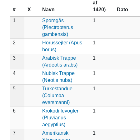
af
#
X
Navn
1420)
Dato
1
Sporegås
1
(Plectropterus
gambensis)
2
Horussejler (Apus
1
horus)
3
Arabisk Trappe
1
(Ardeotis arabs)
4
Nubisk Trappe
1
(Neotis nuba)
5
Turkestandue
1
(Columba
eversmanni)
6
Krokodillevogter
1
(Pluvianus
aegyptius)
7
Amerikansk
1
Skovsneppe