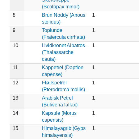
(Scolopax minor)
8
Brun Noddy (Anous
1
stolidus)
9
Toplunde
1
(Fratercula cirrhata)
10
Hvidkronet Albatros
1
(Thalassarche
cauta)
11
Kappetrel (Daption
1
capense)
12
Fløjlspetrel
1
(Pterodroma mollis)
13
Arabisk Petrel
1
(Bulweria fallax)
14
Kapsule (Morus
1
capensis)
15
Himalayagrib (Gyps
1
himalayensis)