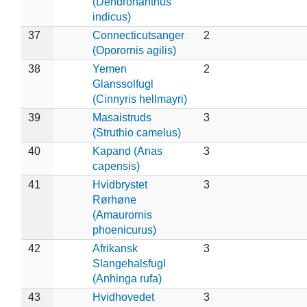
(Dendronanthus
indicus)
37
Connecticutsanger
2
(Oporornis agilis)
38
Yemen
2
Glanssolfugl
(Cinnyris hellmayri)
39
Masaistruds
3
(Struthio camelus)
40
Kapand (Anas
3
capensis)
41
Hvidbrystet
3
Rørhøne
(Amaurornis
phoenicurus)
42
Afrikansk
3
Slangehalsfugl
(Anhinga rufa)
43
Hvidhovedet
3