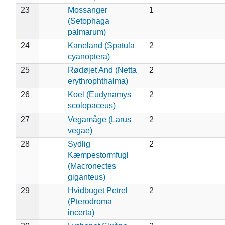
23
Mossanger
1
(Setophaga
palmarum)
24
Kaneland (Spatula
2
cyanoptera)
25
Rødøjet And (Netta
2
erythrophthalma)
26
Koel (Eudynamys
2
scolopaceus)
27
Vegamåge (Larus
2
vegae)
28
Sydlig
2
Kæmpestormfugl
(Macronectes
giganteus)
29
Hvidbuget Petrel
2
(Pterodroma
incerta)