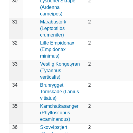
30
Lysbenet Skråpe
2
(Ardenna
carneipes)
31
Marabustork
2
(Leptoptilos
crumenifer)
32
Lille Empidonax
2
(Empidonax
minimus)
33
Vestlig Kongetyran
2
(Tyrannus
verticalis)
34
Brunrygget
2
Tornskade (Lanius
vittatus)
35
Kamchatkasanger
2
(Phylloscopus
examinandus)
36
Skovvipstjert
2