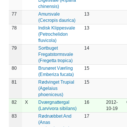
Digesvale (Riparia
chinensis)
77
Amursvale
13
(Cecropis daurica)
78
Indisk Klippesvale
13
(Petrochelidon
fluvicola)
79
Sortbuget
14
Fregatstormsvale
(Fregetta tropica)
80
Brunøret Værling
15
(Emberiza fucata)
81
Rødvinget Trupial
15
(Agelaius
phoeniceus)
82
X
Dværgnattergal
16
2012-
(Larvivora sibilans)
10-19
83
Rødnæbbet And
17
(Anas