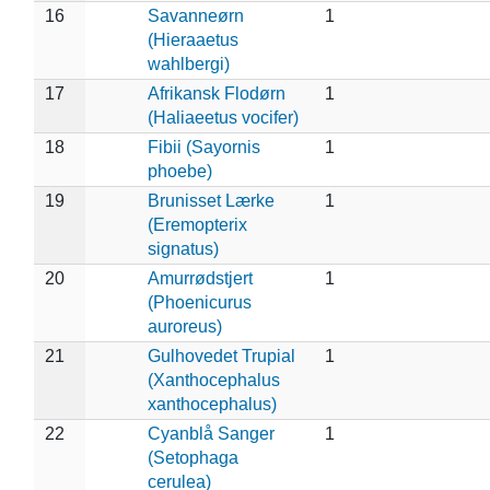
16
Savanneørn
1
(Hieraaetus
wahlbergi)
17
Afrikansk Flodørn
1
(Haliaeetus vocifer)
18
Fibii (Sayornis
1
phoebe)
19
Brunisset Lærke
1
(Eremopterix
signatus)
20
Amurrødstjert
1
(Phoenicurus
auroreus)
21
Gulhovedet Trupial
1
(Xanthocephalus
xanthocephalus)
22
Cyanblå Sanger
1
(Setophaga
cerulea)