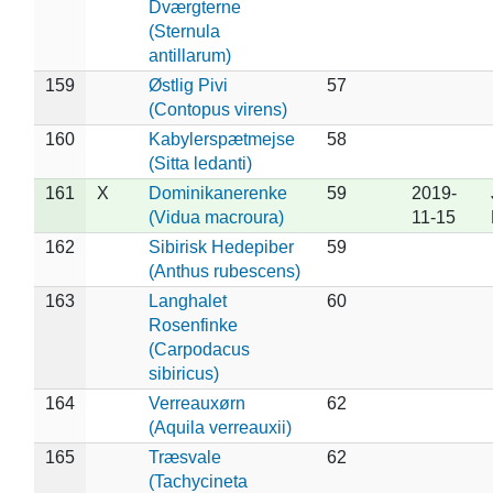
Dværgterne
(Sternula
antillarum)
159
Østlig Pivi
57
(Contopus virens)
160
Kabylerspætmejse
58
(Sitta ledanti)
161
X
Dominikanerenke
59
2019-
(Vidua macroura)
11-15
162
Sibirisk Hedepiber
59
(Anthus rubescens)
163
Langhalet
60
Rosenfinke
(Carpodacus
sibiricus)
164
Verreauxørn
62
(Aquila verreauxii)
165
Træsvale
62
(Tachycineta