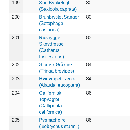
199
Sort Bynkefugl
80
(Saxicola caprata)
200
Brunbrystet Sanger
80
(Setophaga
castanea)
201
Rustrygget
83
Skovdrossel
(Catharus
fuscescens)
202
Sibirisk Gråklire
84
(Tringa brevipes)
203
Hvidvinget Lærke
84
(Alauda leucoptera)
204
Californisk
86
Topvagtel
(Callipepla
californica)
205
Pygmæhejre
86
(Ixobrychus sturmii)