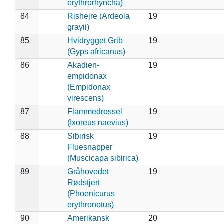
erythrorhyncha)
84
Rishejre (Ardeola
19
grayii)
85
Hvidrygget Grib
19
(Gyps africanus)
86
Akadien-
19
empidonax
(Empidonax
virescens)
87
Flammedrossel
19
(Ixoreus naevius)
88
Sibirisk
19
Fluesnapper
(Muscicapa sibirica)
89
Gråhovedet
19
Rødstjert
(Phoenicurus
erythronotus)
90
Amerikansk
20