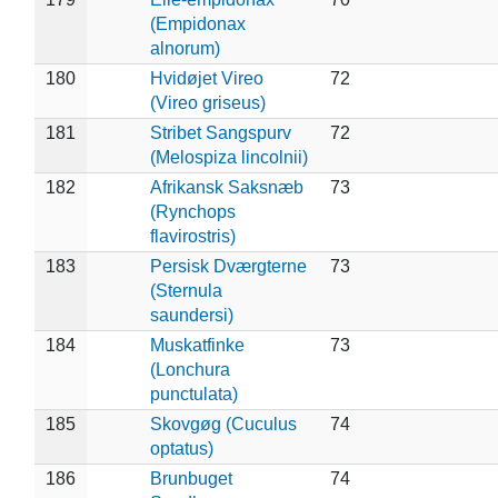
(Empidonax
alnorum)
180
Hvidøjet Vireo
72
(Vireo griseus)
181
Stribet Sangspurv
72
(Melospiza lincolnii)
182
Afrikansk Saksnæb
73
(Rynchops
flavirostris)
183
Persisk Dværgterne
73
(Sternula
saundersi)
184
Muskatfinke
73
(Lonchura
punctulata)
185
Skovgøg (Cuculus
74
optatus)
186
Brunbuget
74