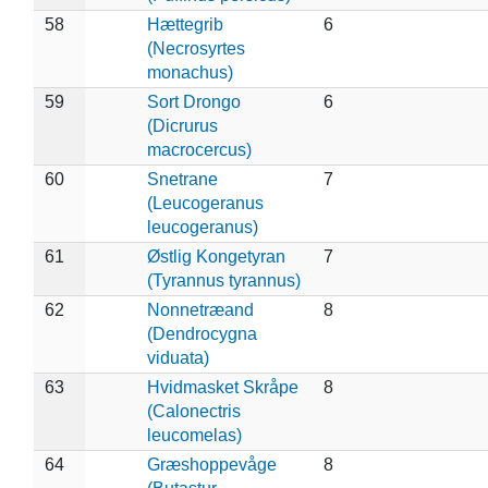
58
Hættegrib
6
(Necrosyrtes
monachus)
59
Sort Drongo
6
(Dicrurus
macrocercus)
60
Snetrane
7
(Leucogeranus
leucogeranus)
61
Østlig Kongetyran
7
(Tyrannus tyrannus)
62
Nonnetræand
8
(Dendrocygna
viduata)
63
Hvidmasket Skråpe
8
(Calonectris
leucomelas)
64
Græshoppevåge
8