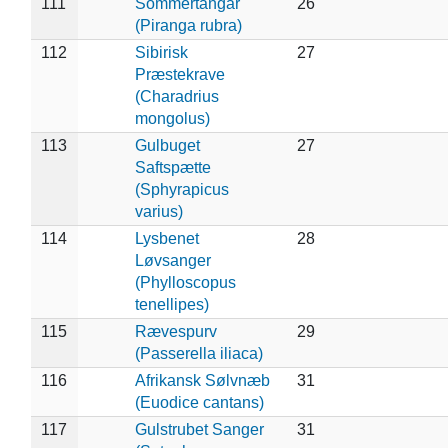
111
Sommertangar
26
(Piranga rubra)
112
Sibirisk
27
Præstekrave
(Charadrius
mongolus)
113
Gulbuget
27
Saftspætte
(Sphyrapicus
varius)
114
Lysbenet
28
Løvsanger
(Phylloscopus
tenellipes)
115
Rævespurv
29
(Passerella iliaca)
116
Afrikansk Sølvnæb
31
(Euodice cantans)
117
Gulstrubet Sanger
31