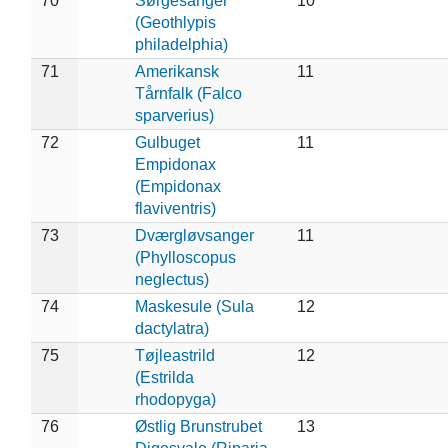
70
Sørgesanger
10
(Geothlypis
philadelphia)
71
Amerikansk
11
Tårnfalk (Falco
sparverius)
72
Gulbuget
11
Empidonax
(Empidonax
flaviventris)
73
Dværgløvsanger
11
(Phylloscopus
neglectus)
74
Maskesule (Sula
12
dactylatra)
75
Tøjleastrild
12
(Estrilda
rhodopyga)
76
Østlig Brunstrubet
13