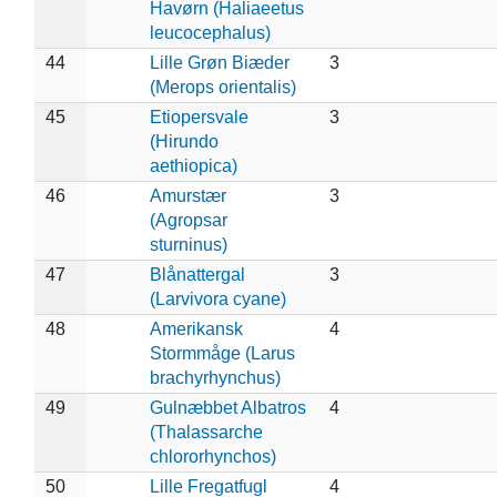
Havørn (Haliaeetus
leucocephalus)
44
Lille Grøn Biæder
3
(Merops orientalis)
45
Etiopersvale
3
(Hirundo
aethiopica)
46
Amurstær
3
(Agropsar
sturninus)
47
Blånattergal
3
(Larvivora cyane)
48
Amerikansk
4
Stormmåge (Larus
brachyrhynchus)
49
Gulnæbbet Albatros
4
(Thalassarche
chlororhynchos)
50
Lille Fregatfugl
4