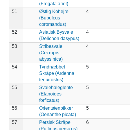
(Fregata ariel)
51
Østlig Kohejre
4
(Bubulcus
coromandus)
52
Asiatisk Bysvale
4
(Delichon dasypus)
53
Stribesvale
4
(Cecropis
abyssinica)
54
Tyndnæbbet
5
Skråpe (Ardenna
tenuirostris)
55
Svalehaleglente
5
(Elanoides
forficatus)
56
Orientstenpikker
5
(Oenanthe picata)
57
Persisk Skråpe
6
(Puffinus persicus)