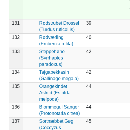
131
Rødstrubet Drossel
39
(Turdus ruficollis)
132
Rødværling
40
(Emberiza rutila)
133
Steppehøne
42
(Syrrhaptes
paradoxus)
134
Tajgabekkasin
42
(Gallinago megala)
135
Orangekindet
44
Astrild (Estrilda
melpoda)
136
Blommegul Sanger
44
(Protonotaria citrea)
137
Sortnæbbet Gøg
45
(Coccyzus