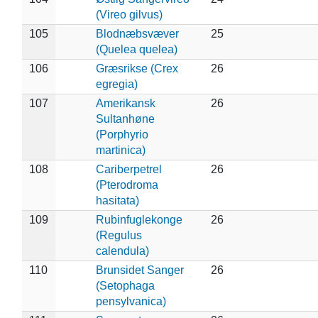
(Vireo gilvus)
105
Blodnæbsvæver
25
(Quelea quelea)
106
Græsrikse (Crex
26
egregia)
107
Amerikansk
26
Sultanhøne
(Porphyrio
martinica)
108
Cariberpetrel
26
(Pterodroma
hasitata)
109
Rubinfuglekonge
26
(Regulus
calendula)
110
Brunsidet Sanger
26
(Setophaga
pensylvanica)