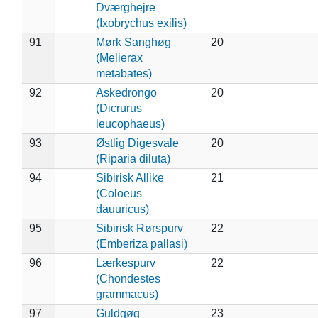
Dværghejre
(Ixobrychus exilis)
91
Mørk Sanghøg
20
(Melierax
metabates)
92
Askedrongo
20
(Dicrurus
leucophaeus)
93
Østlig Digesvale
20
(Riparia diluta)
94
Sibirisk Allike
21
(Coloeus
dauuricus)
95
Sibirisk Rørspurv
22
(Emberiza pallasi)
96
Lærkespurv
22
(Chondestes
grammacus)
97
Guldgøg
23