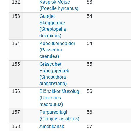
152
Kaspisk Mejse
53
(Poecile hyrcanus)
153
Guløjet
54
Skoggerdue
(Streptopelia
decipiens)
154
Koboltkernebider
54
(Passerina
caerulea)
155
Gråstrubet
55
Papegøjenæb
(Sinosuthora
alphonsiana)
156
Blånakket Musefugl
56
(Urocolius
macrourus)
157
Purpursolfugl
56
(Cinnyris asiaticus)
158
Amerikansk
57