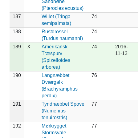
Sandhøne
(Pterocles exustus)
187
Willet (Tringa
74
semipalmata)
188
Rustdrossel
74
(Turdus naumanni)
189
X
Amerikansk
74
2016-
Træspurv
11-13
(Spizelloides
arborea)
190
Langnæbbet
76
Dværgalk
(Brachyramphus
perdix)
191
Tyndnæbbet Spove
77
(Numenius
tenuirostris)
192
Mørkrygget
77
Stormsvale