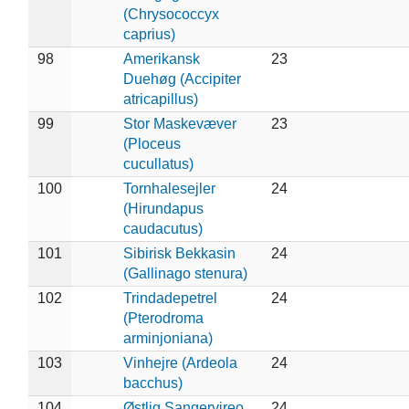
(Chrysococcyx
caprius)
98
Amerikansk
23
Duehøg (Accipiter
atricapillus)
99
Stor Maskevæver
23
(Ploceus
cucullatus)
100
Tornhalesejler
24
(Hirundapus
caudacutus)
101
Sibirisk Bekkasin
24
(Gallinago stenura)
102
Trindadepetrel
24
(Pterodroma
arminjoniana)
103
Vinhejre (Ardeola
24
bacchus)
104
Østlig Sangervireo
24