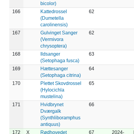
bicolor)
166
Kattedrossel
62
(Dumetella
carolinensis)
167
Gulvinget Sanger
62
(Vermivora
chrysoptera)
168
Ildsanger
63
(Setophaga fusca)
169
Hættesanger
64
(Setophaga citrina)
170
Plettet Skovdrossel
65
(Hylocichla
mustelina)
171
Hvidbrynet
66
Dværgalk
(Synthliboramphus
antiquus)
172
X
Rødhovedet
67
2024-