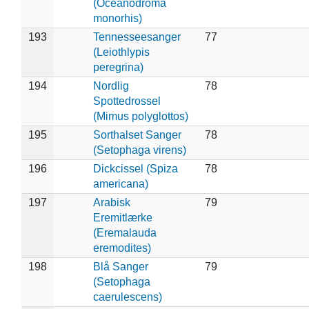
(Oceanodroma
monorhis)
193
Tennesseesanger
77
(Leiothlypis
peregrina)
194
Nordlig
78
Spottedrossel
(Mimus polyglottos)
195
Sorthalset Sanger
78
(Setophaga virens)
196
Dickcissel (Spiza
78
americana)
197
Arabisk
79
Eremitlærke
(Eremalauda
eremodites)
198
Blå Sanger
79
(Setophaga
caerulescens)