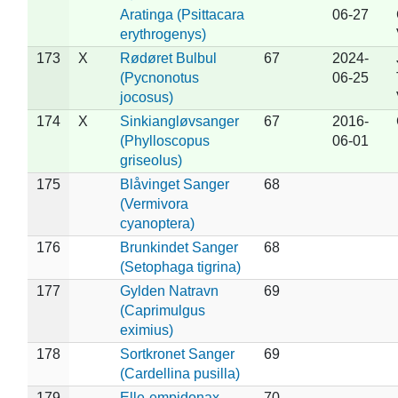
Aratinga (Psittacara
06-27
erythrogenys)
173
X
Rødøret Bulbul
67
2024-
(Pycnonotus
06-25
jocosus)
174
X
Sinkiangløvsanger
67
2016-
(Phylloscopus
06-01
griseolus)
175
Blåvinget Sanger
68
(Vermivora
cyanoptera)
176
Brunkindet Sanger
68
(Setophaga tigrina)
177
Gylden Natravn
69
(Caprimulgus
eximius)
178
Sortkronet Sanger
69
(Cardellina pusilla)
179
Elle-empidonax
70