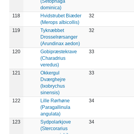
(Setophaga
dominica)
118
Hvidstrubet Biæder
32
(Merops albicollis)
119
Tyknæbbet
32
Drosselrørsanger
(Arundinax aedon)
120
Gobipræstekrave
33
(Charadrius
veredus)
121
Okkergul
33
Dværghejre
(Ixobrychus
sinensis)
122
Lille Rørhøne
34
(Paragallinula
angulata)
123
Sydpolarkjove
34
(Stercorarius