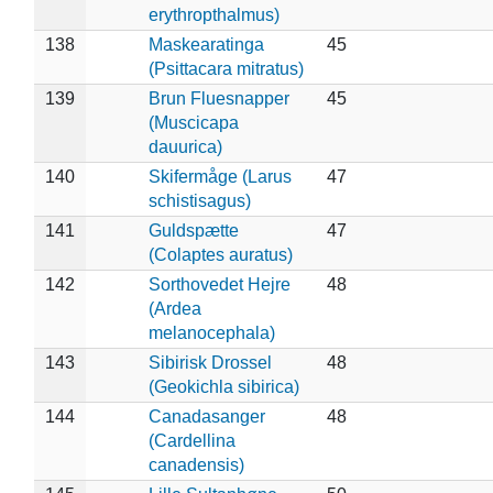
erythropthalmus)
138
Maskearatinga
45
(Psittacara mitratus)
139
Brun Fluesnapper
45
(Muscicapa
dauurica)
140
Skifermåge (Larus
47
schistisagus)
141
Guldspætte
47
(Colaptes auratus)
142
Sorthovedet Hejre
48
(Ardea
melanocephala)
143
Sibirisk Drossel
48
(Geokichla sibirica)
144
Canadasanger
48
(Cardellina
canadensis)