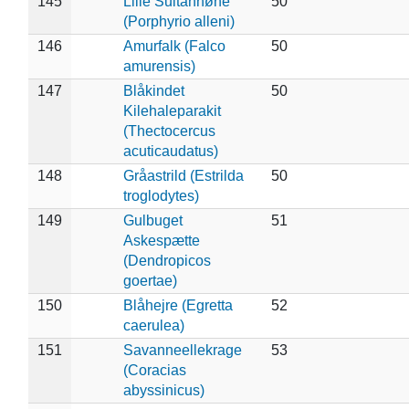
145
Lille Sultanhøne
50
(Porphyrio alleni)
146
Amurfalk (Falco
50
amurensis)
147
Blåkindet
50
Kilehaleparakit
(Thectocercus
acuticaudatus)
148
Gråastrild (Estrilda
50
troglodytes)
149
Gulbuget
51
Askespætte
(Dendropicos
goertae)
150
Blåhejre (Egretta
52
caerulea)
151
Savanneellekrage
53
(Coracias
abyssinicus)