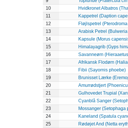
9
Toplunde (Fratercula cirr
10
Hvidkronet Albatros (Th
11
Kappetrel (Daption cape
12
Fløjlspetrel (Pterodroma 
13
Arabisk Petrel (Bulweria 
14
Kapsule (Morus capensi
15
Himalayagrib (Gyps him
16
Savanneørn (Hieraaetus
17
Afrikansk Flodørn (Halia
18
Fibii (Sayornis phoebe)
19
Brunisset Lærke (Eremop
20
Amurrødstjert (Phoenicu
21
Gulhovedet Trupial (Xa
22
Cyanblå Sanger (Setoph
23
Mossanger (Setophaga 
24
Kaneland (Spatula cyan
25
Rødøjet And (Netta eryt