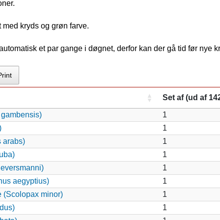
oner.
t med kryds og grøn farve.
tomatisk et par gange i døgnet, derfor kan der gå tid før nye 
Print
Set af (ud af 14
s gambensis)
1
)
1
 arabs)
1
uba)
1
 eversmanni)
1
nus aegyptius)
1
 (Scolopax minor)
1
dus)
1