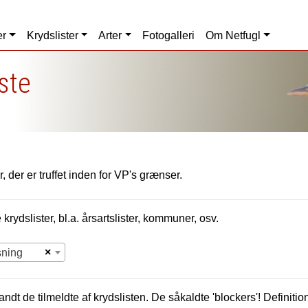
er
Krydslister
Arter
Fotogalleri
Om Netfugl
iste
, der er truffet inden for VP's grænser.
krydslister, bl.a. årsartslister, kommuner, osv.
×
sning
andt de tilmeldte af krydslisten. De såkaldte 'blockers'! Definition