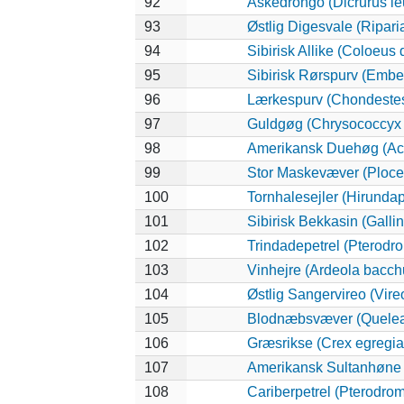
92
Askedrongo (Dicrurus l
93
Østlig Digesvale (Riparia
94
Sibirisk Allike (Coloeus 
95
Sibirisk Rørspurv (Ember
96
Lærkespurv (Chondeste
97
Guldgøg (Chrysococcyx 
98
Amerikansk Duehøg (Accip
99
Stor Maskevæver (Ploceu
100
Tornhalesejler (Hirunda
101
Sibirisk Bekkasin (Galli
102
Trindadepetrel (Pterodr
103
Vinhejre (Ardeola bacch
104
Østlig Sangervireo (Vireo
105
Blodnæbsvæver (Quelea
106
Græsrikse (Crex egregia
107
Amerikansk Sultanhøne (
108
Cariberpetrel (Pterodrom