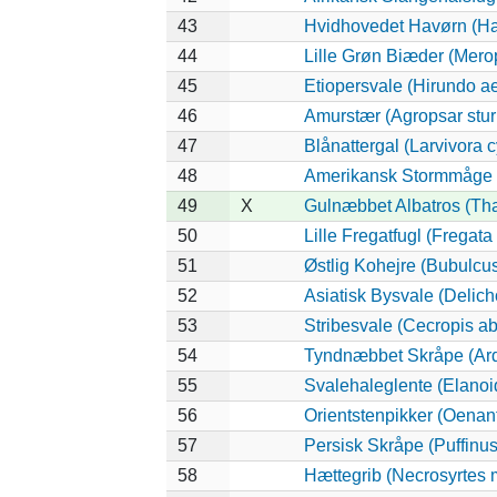
43
Hvidhovedet Havørn (Ha
44
Lille Grøn Biæder (Merop
45
Etiopersvale (Hirundo ae
46
Amurstær (Agropsar stur
47
Blånattergal (Larvivora 
48
Amerikansk Stormmåge (
49
X
Gulnæbbet Albatros (Th
50
Lille Fregatfugl (Fregata 
51
Østlig Kohejre (Bubulc
52
Asiatisk Bysvale (Delic
53
Stribesvale (Cecropis ab
54
Tyndnæbbet Skråpe (Arde
55
Svalehaleglente (Elanoid
56
Orientstenpikker (Oenant
57
Persisk Skråpe (Puffinus
58
Hættegrib (Necrosyrtes