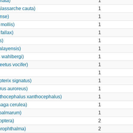
hata)
1
alassarche cauta)
1
nse)
1
mollis)
1
fallax)
1
s)
1
alayensis)
1
 wahlbergi)
1
eetus vocifer)
1
1
terix signatus)
1
rus auroreus)
1
nthocephalus xanthocephalus)
1
aga cerulea)
1
palmarum)
1
optera)
2
hrophthalma)
2