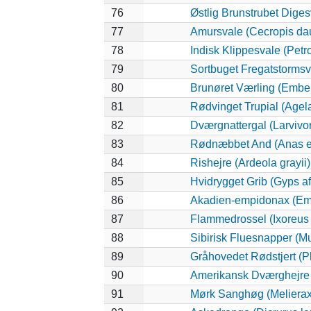
76
Østlig Brunstrubet Diges
77
Amursvale (Cecropis dau
78
Indisk Klippesvale (Petro
79
Sortbuget Fregatstormsva
80
Brunøret Værling (Ember
81
Rødvinget Trupial (Agel
82
Dværgnattergal (Larvivor
83
Rødnæbbet And (Anas e
84
Rishejre (Ardeola grayii)
85
Hvidrygget Grib (Gyps af
86
Akadien-empidonax (Em
87
Flammedrossel (Ixoreus
88
Sibirisk Fluesnapper (Mu
89
Gråhovedet Rødstjert (P
90
Amerikansk Dværghejre (
91
Mørk Sanghøg (Melierax