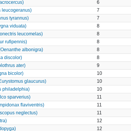
acrocercus)
6
 leucogeranus)
7
nnus tyrannus)
7
gna viduata)
8
onectris leucomelas)
8
r rufipennis)
8
(Oenanthe albonigra)
8
 discolor)
8
othrus ater)
9
na bicolor)
10
Eurystomus glaucurus)
10
 philadelphia)
10
lco sparverius)
11
idonax flaviventris)
11
scopus neglectus)
11
tra)
12
odopyga)
12