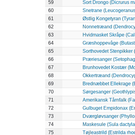
59
Sort Drongo (Dicrurus m
60
Snetrane (Leucogeranus
61
Østlig Kongetyran (Tyra
62
Nonnetræand (Dendrocy
63
Hvidmasket Skråpe (Cal
64
Græshoppevåge (Butastu
65
Sorthovedet Stenpikker 
66
Præriesanger (Setophaga
67
Brunhovedet Kostær (Mol
68
Okkertræand (Dendrocyg
69
Brednæbbet Ellekrage (
70
Sørgesanger (Geothlypis
71
Amerikansk Tårnfalk (Fa
72
Gulbuget Empidonax (Emp
73
Dværgløvsanger (Phyllo
74
Maskesule (Sula dactyla
75
Tøjleastrild (Estrilda rh