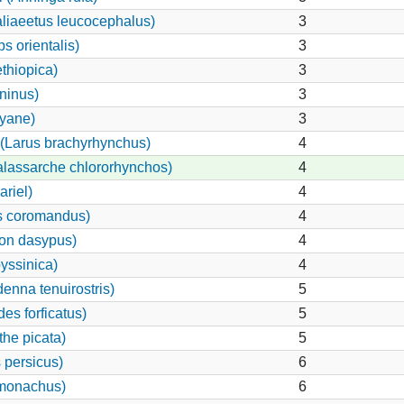
liaeetus leucocephalus)
3
s orientalis)
3
thiopica)
3
ninus)
3
cyane)
3
Larus brachyrhynchus)
4
alassarche chlororhynchos)
4
ariel)
4
us coromandus)
4
hon dasypus)
4
yssinica)
4
nna tenuirostris)
5
es forficatus)
5
he picata)
5
 persicus)
6
 monachus)
6