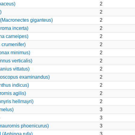
paceus)
2
)
2
(Macronectes giganteus)
2
roma incerta)
2
na carneipes)
2
 crumenifer)
2
onax minimus)
2
nnus verticalis)
2
nius vittatus)
2
loscopus examinandus)
2
nthus indicus)
2
rnis agilis)
2
nyris hellmayri)
2
amelus)
3
)
3
maurornis phoenicurus)
3
 (Anhinga rufa)
3