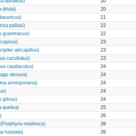
eucophaeus)
20
 diluta)
20
dauuricus)
21
iza pallasi)
22
s grammacus)
22
caprius)
23
iter atricapillus)
23
s cucullatus)
23
pus caudacutus)
24
nago stenura)
24
oma arminjoniana)
24
us)
24
 gilvus)
24
 quelea)
25
)
26
Porphyrio martinica)
26
a hasitata)
26