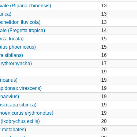
vale (Riparia chinensis)
13
rica)
13
chelidon fluvicola)
13
le (Fregetta tropica)
14
iza fucata)
15
aius phoeniceus)
15
a sibilans)
16
rythrorhyncha)
17
19
ricanus)
19
pidonax virescens)
19
 naevius)
19
scicapa sibirica)
19
hoenicurus erythronotus)
19
Ixobrychus exilis)
20
 metabates)
20