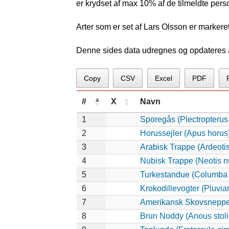
er krydset af max 10% af de tilmeldte pers
Arter som er set af Lars Olsson er markere
Denne sides data udregnes og opdateres au
Copy
CSV
Excel
PDF
#
X
Navn
1
Sporegås (Plectropteru
2
Horussejler (Apus horus
3
Arabisk Trappe (Ardeotis
4
Nubisk Trappe (Neotis n
5
Turkestandue (Columba
6
Krokodillevogter (Pluvia
7
Amerikansk Skovsneppe
8
Brun Noddy (Anous stoli