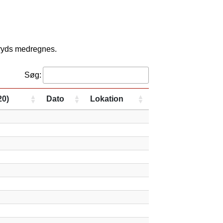
kryds medregnes.
Søg:
20)
Dato
Lokation