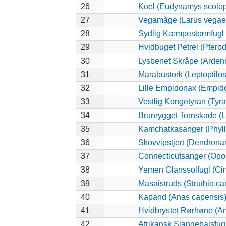
26
Koel (Eudynamys scolo
27
Vegamåge (Larus vegae
28
Sydlig Kæmpestormfugl 
29
Hvidbuget Petrel (Pterod
30
Lysbenet Skråpe (Arden
31
Marabustork (Leptoptilos
32
Lille Empidonax (Empid
33
Vestlig Kongetyran (Tyra
34
Brunrygget Tornskade (La
35
Kamchatkasanger (Phyl
36
Skovvipstjert (Dendrona
37
Connecticutsanger (Oporo
38
Yemen Glanssolfugl (Cin
39
Masaistruds (Struthio c
40
Kapand (Anas capensis
41
Hvidbrystet Rørhøne (A
42
Afrikansk Slangehalsfugl