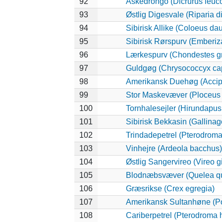
92
Askedrongo (Dicrurus leuc
93
Østlig Digesvale (Riparia di
94
Sibirisk Allike (Coloeus da
95
Sibirisk Rørspurv (Emberiza
96
Lærkespurv (Chondestes 
97
Guldgøg (Chrysococcyx cap
98
Amerikansk Duehøg (Accipit
99
Stor Maskevæver (Ploceus 
100
Tornhalesejler (Hirundapus
101
Sibirisk Bekkasin (Gallinag
102
Trindadepetrel (Pterodroma
103
Vinhejre (Ardeola bacchus)
104
Østlig Sangervireo (Vireo g
105
Blodnæbsvæver (Quelea q
106
Græsrikse (Crex egregia)
107
Amerikansk Sultanhøne (Po
108
Cariberpetrel (Pterodroma h