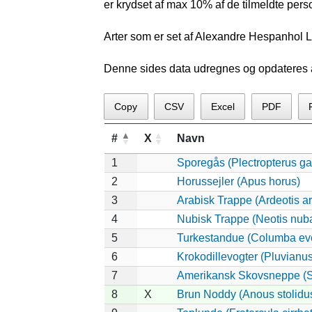
er krydset af max 10% af de tilmeldte pers
Arter som er set af Alexandre Hespanhol L
Denne sides data udregnes og opdateres au
Copy
CSV
Excel
PDF
#
X
Navn
1
Sporegås (Plectropterus g
2
Horussejler (Apus horus)
3
Arabisk Trappe (Ardeotis a
4
Nubisk Trappe (Neotis nub
5
Turkestandue (Columba ev
6
Krokodillevogter (Pluvianu
7
Amerikansk Skovsneppe (S
8
X
Brun Noddy (Anous stolidu