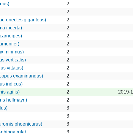
eus)
2
2
cronectes giganteus)
2
ma incerta)
2
carneipes)
2
umenifer)
2
ax minimus)
2
s verticalis)
2
s vittatus)
2
copus examinandus)
2
us indicus)
2
is agilis)
2
2019-1
is hellmayri)
2
lus)
3
3
rornis phoenicurus)
3
Anhinga rufa)
3