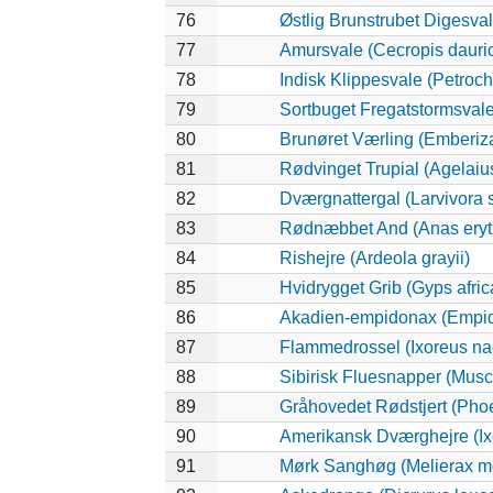
76
Østlig Brunstrubet Digesval
77
Amursvale (Cecropis dauri
78
Indisk Klippesvale (Petroch
79
Sortbuget Fregatstormsvale 
80
Brunøret Værling (Emberiza
81
Rødvinget Trupial (Agelaiu
82
Dværgnattergal (Larvivora s
83
Rødnæbbet And (Anas eryt
84
Rishejre (Ardeola grayii)
85
Hvidrygget Grib (Gyps afri
86
Akadien-empidonax (Empid
87
Flammedrossel (Ixoreus na
88
Sibirisk Fluesnapper (Musci
89
Gråhovedet Rødstjert (Phoe
90
Amerikansk Dværghejre (Ixo
91
Mørk Sanghøg (Melierax m