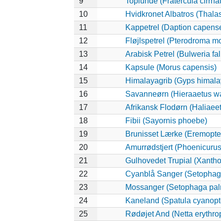
9
Toplunde (Fratercula cirrha
10
Hvidkronet Albatros (Thala
11
Kappetrel (Daption capens
12
Fløjlspetrel (Pterodroma mo
13
Arabisk Petrel (Bulweria fal
14
Kapsule (Morus capensis)
15
Himalayagrib (Gyps himala
16
Savanneørn (Hieraaetus wa
17
Afrikansk Flodørn (Haliaeet
18
Fibii (Sayornis phoebe)
19
Brunisset Lærke (Eremopter
20
Amurrødstjert (Phoenicurus
21
Gulhovedet Trupial (Xanth
22
Cyanblå Sanger (Setophag
23
Mossanger (Setophaga pa
24
Kaneland (Spatula cyanopt
25
Rødøjet And (Netta erythro