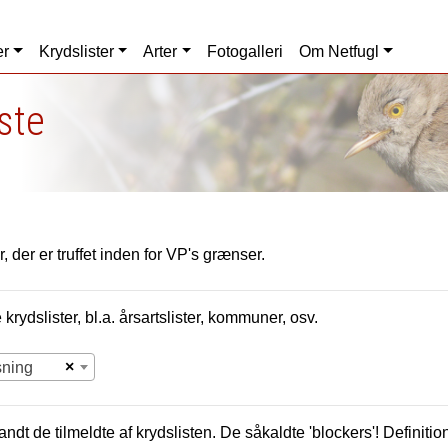
er
Krydslister
Arter
Fotogalleri
Om Netfugl
iste
, der er truffet inden for VP's grænser.
krydslister, bl.a. årsartslister, kommuner, osv.
×
sning
andt de tilmeldte af krydslisten. De såkaldte 'blockers'! Definition