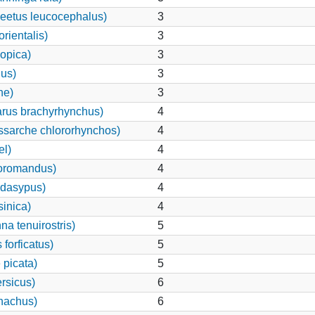
eetus leucocephalus)
3
rientalis)
3
iopica)
3
nus)
3
ne)
3
rus brachyrhynchus)
4
ssarche chlororhynchos)
4
el)
4
coromandus)
4
 dasypus)
4
sinica)
4
a tenuirostris)
5
forficatus)
5
 picata)
5
rsicus)
6
nachus)
6