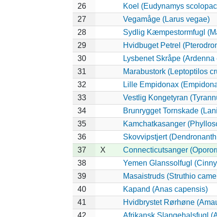
26
Koel (Eudynamys scolopac
27
Vegamåge (Larus vegae)
28
Sydlig Kæmpestormfugl (Ma
29
Hvidbuget Petrel (Pterodro
30
Lysbenet Skråpe (Ardenna 
31
Marabustork (Leptoptilos cr
32
Lille Empidonax (Empidon
33
Vestlig Kongetyran (Tyrannu
34
Brunrygget Tornskade (Laniu
35
Kamchatkasanger (Phyllos
36
Skovvipstjert (Dendronanth
37
X
Connecticutsanger (Opororn
38
Yemen Glanssolfugl (Cinnyr
39
Masaistruds (Struthio came
40
Kapand (Anas capensis)
41
Hvidbrystet Rørhøne (Amau
42
Afrikansk Slangehalsfugl (