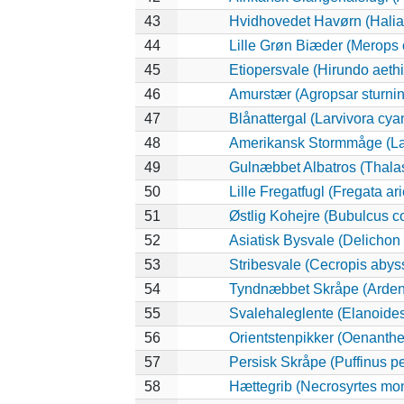
43
Hvidhovedet Havørn (Halia
44
Lille Grøn Biæder (Merops o
45
Etiopersvale (Hirundo aeth
46
Amurstær (Agropsar sturni
47
Blånattergal (Larvivora cya
48
Amerikansk Stormmåge (La
49
Gulnæbbet Albatros (Thala
50
Lille Fregatfugl (Fregata ari
51
Østlig Kohejre (Bubulcus 
52
Asiatisk Bysvale (Delichon
53
Stribesvale (Cecropis abys
54
Tyndnæbbet Skråpe (Ardenn
55
Svalehaleglente (Elanoides 
56
Orientstenpikker (Oenanthe
57
Persisk Skråpe (Puffinus pe
58
Hættegrib (Necrosyrtes mo