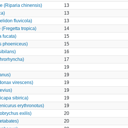
e (Riparia chinensis)
13
ca)
13
elidon fluvicola)
13
(Fregetta tropica)
14
 fucata)
15
s phoeniceus)
15
ibilans)
16
hrorhyncha)
17
19
canus)
19
onax virescens)
19
evius)
19
capa sibirica)
19
nicurus erythronotus)
19
brychus exilis)
20
etabates)
20