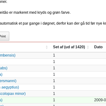
oner.
eitão er markeret med kryds og grøn farve.
tomatisk et par gange i døgnet, derfor kan der gå tid før nye 
Print
Set af (ud af 1420)
Dato
ambensis)
1
1
rabs)
1
a)
1
ersmanni)
1
s aegyptius)
1
colopax minor)
1
s)
1
2009-0