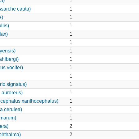
ta)
1
ssarche cauta)
1
e)
1
llis)
1
lax)
1
1
yensis)
1
hlbergi)
1
us vocifer)
1
1
ix signatus)
1
 auroreus)
1
ocephalus xanthocephalus)
1
a cerulea)
1
lmarum)
1
era)
2
phthalma)
2