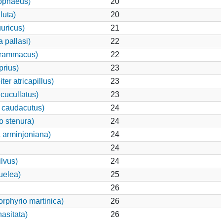
ophaeus)
20
luta)
20
uuricus)
21
 pallasi)
22
grammacus)
22
rius)
23
er atricapillus)
23
cucullatus)
23
 caudacutus)
24
o stenura)
24
 arminjoniana)
24
24
ilvus)
24
uelea)
25
26
rphyrio martinica)
26
asitata)
26