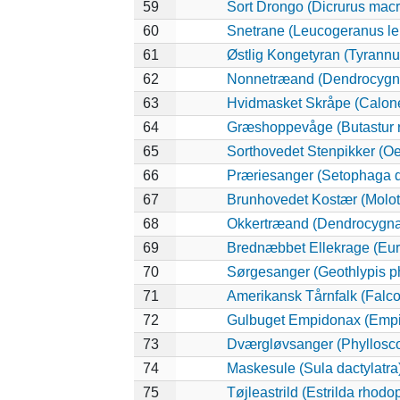
59
Sort Drongo (Dicrurus mac
60
Snetrane (Leucogeranus l
61
Østlig Kongetyran (Tyrannu
62
Nonnetræand (Dendrocygna
63
Hvidmasket Skråpe (Calone
64
Græshoppevåge (Butastur r
65
Sorthovedet Stenpikker (Oe
66
Præriesanger (Setophaga d
67
Brunhovedet Kostær (Moloth
68
Okkertræand (Dendrocygna 
69
Brednæbbet Ellekrage (Eur
70
Sørgesanger (Geothlypis ph
71
Amerikansk Tårnfalk (Falco
72
Gulbuget Empidonax (Empid
73
Dværgløvsanger (Phyllosco
74
Maskesule (Sula dactylatra
75
Tøjleastrild (Estrilda rhodo