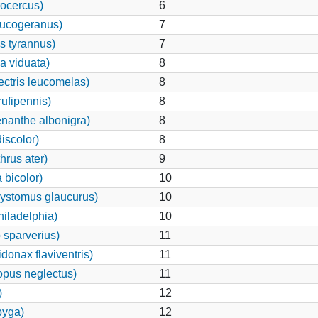
rocercus)
6
eucogeranus)
7
s tyrannus)
7
 viduata)
8
ctris leucomelas)
8
ufipennis)
8
nanthe albonigra)
8
iscolor)
8
rus ater)
9
bicolor)
10
ystomus glaucurus)
10
iladelphia)
10
 sparverius)
11
onax flaviventris)
11
pus neglectus)
11
)
12
pyga)
12