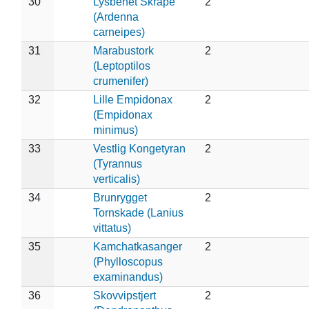
30
Lysbenet Skråpe
2
(Ardenna
carneipes)
31
Marabustork
2
(Leptoptilos
crumenifer)
32
Lille Empidonax
2
(Empidonax
minimus)
33
Vestlig Kongetyran
2
(Tyrannus
verticalis)
34
Brunrygget
2
Tornskade (Lanius
vittatus)
35
Kamchatkasanger
2
(Phylloscopus
examinandus)
36
Skovvipstjert
2