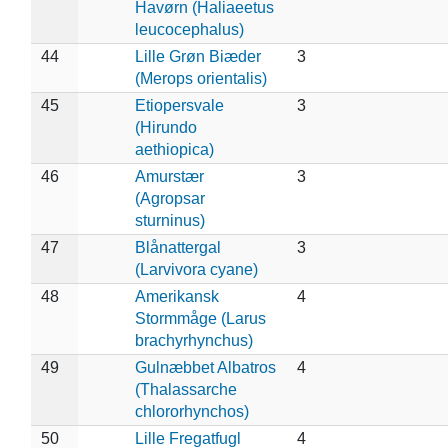
Havørn (Haliaeetus
leucocephalus)
44
Lille Grøn Biæder
3
(Merops orientalis)
45
Etiopersvale
3
(Hirundo
aethiopica)
46
Amurstær
3
(Agropsar
sturninus)
47
Blånattergal
3
(Larvivora cyane)
48
Amerikansk
4
Stormmåge (Larus
brachyrhynchus)
49
Gulnæbbet Albatros
4
(Thalassarche
chlororhynchos)
50
Lille Fregatfugl
4