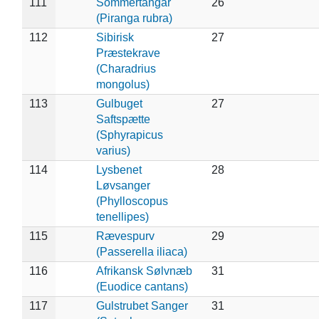
111
Sommertangar
26
(Piranga rubra)
112
Sibirisk
27
Præstekrave
(Charadrius
mongolus)
113
Gulbuget
27
Saftspætte
(Sphyrapicus
varius)
114
Lysbenet
28
Løvsanger
(Phylloscopus
tenellipes)
115
Rævespurv
29
(Passerella iliaca)
116
Afrikansk Sølvnæb
31
(Euodice cantans)
117
Gulstrubet Sanger
31