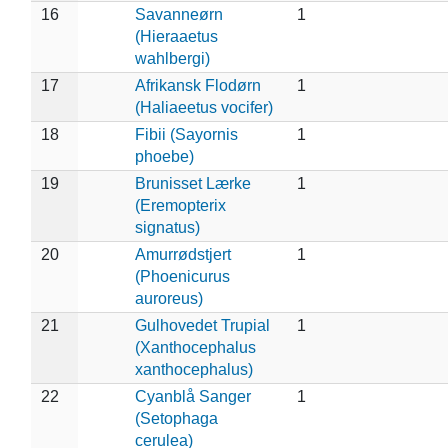
16
Savanneørn
1
(Hieraaetus
wahlbergi)
17
Afrikansk Flodørn
1
(Haliaeetus vocifer)
18
Fibii (Sayornis
1
phoebe)
19
Brunisset Lærke
1
(Eremopterix
signatus)
20
Amurrødstjert
1
(Phoenicurus
auroreus)
21
Gulhovedet Trupial
1
(Xanthocephalus
xanthocephalus)
22
Cyanblå Sanger
1
(Setophaga
cerulea)