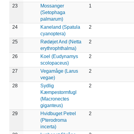
23
Mossanger
1
(Setophaga
palmarum)
24
Kaneland (Spatula
2
cyanoptera)
25
Rødøjet And (Netta
2
erythrophthalma)
26
Koel (Eudynamys
2
scolopaceus)
27
Vegamåge (Larus
2
vegae)
28
Sydlig
2
Kæmpestormfugl
(Macronectes
giganteus)
29
Hvidbuget Petrel
2
(Pterodroma
incerta)