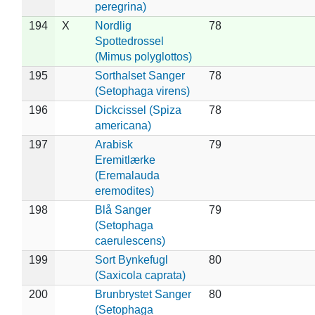
peregrina)
194
X
Nordlig
78
Spottedrossel
(Mimus polyglottos)
195
Sorthalset Sanger
78
(Setophaga virens)
196
Dickcissel (Spiza
78
americana)
197
Arabisk
79
Eremitlærke
(Eremalauda
eremodites)
198
Blå Sanger
79
(Setophaga
caerulescens)
199
Sort Bynkefugl
80
(Saxicola caprata)
200
Brunbrystet Sanger
80
(Setophaga