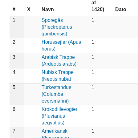
af
#
X
Navn
1420)
Dato
1
Sporegås
1
(Plectropterus
gambensis)
2
Horussejler (Apus
1
horus)
3
Arabisk Trappe
1
(Ardeotis arabs)
4
Nubisk Trappe
1
(Neotis nuba)
5
Turkestandue
1
(Columba
eversmanni)
6
Krokodillevogter
1
(Pluvianus
aegyptius)
7
Amerikansk
1
Skovsneppe