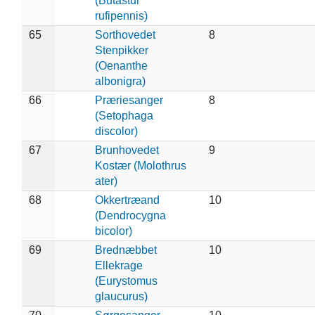
(Butastur
rufipennis)
65
Sorthovedet
8
Stenpikker
(Oenanthe
albonigra)
66
Præriesanger
8
(Setophaga
discolor)
67
Brunhovedet
9
Kostær (Molothrus
ater)
68
Okkertræand
10
(Dendrocygna
bicolor)
69
Brednæbbet
10
Ellekrage
(Eurystomus
glaucurus)