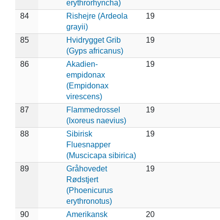
erythrorhyncha)
84
Rishejre (Ardeola
19
grayii)
85
Hvidrygget Grib
19
(Gyps africanus)
86
Akadien-
19
empidonax
(Empidonax
virescens)
87
Flammedrossel
19
(Ixoreus naevius)
88
Sibirisk
19
Fluesnapper
(Muscicapa sibirica)
89
Gråhovedet
19
Rødstjert
(Phoenicurus
erythronotus)
90
Amerikansk
20