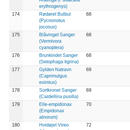
erythrogenys)
174
Rødøret Bulbul
68
(Pycnonotus
jocosus)
175
Blåvinget Sanger
68
(Vermivora
cyanoptera)
176
Brunkindet Sanger
68
(Setophaga tigrina)
177
Gylden Natravn
69
(Caprimulgus
eximius)
178
Sortkronet Sanger
69
(Cardellina pusilla)
179
Elle-empidonax
70
(Empidonax
alnorum)
180
Hvidøjet Vireo
72