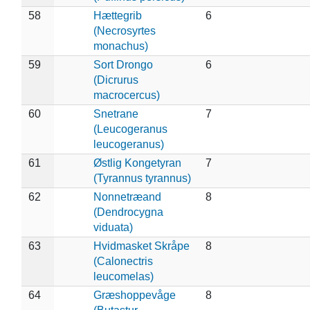
58
Hættegrib
6
(Necrosyrtes
monachus)
59
Sort Drongo
6
(Dicrurus
macrocercus)
60
Snetrane
7
(Leucogeranus
leucogeranus)
61
Østlig Kongetyran
7
(Tyrannus tyrannus)
62
Nonnetræand
8
(Dendrocygna
viduata)
63
Hvidmasket Skråpe
8
(Calonectris
leucomelas)
64
Græshoppevåge
8