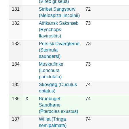
(Vireo griseus)
181
Stribet Sangspurv
72
(Melospiza lincolnii)
182
Afrikansk Saksnæb
73
(Rynchops
flavirostris)
183
Persisk Dværgterne
73
(Sternula
saundersi)
184
Muskatfinke
73
(Lonchura
punctulata)
185
Skovgøg (Cuculus
74
optatus)
186
X
Brunbuget
74
Sandhøne
(Pterocles exustus)
187
Willet (Tringa
74
semipalmata)