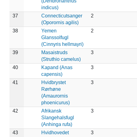
(Dendronanthus
indicus)
37
Connecticutsanger
2
(Oporornis agilis)
38
Yemen
2
Glanssolfugl
(Cinnyris hellmayri)
39
Masaistruds
3
(Struthio camelus)
40
Kapand (Anas
3
capensis)
41
Hvidbrystet
3
Rørhøne
(Amaurornis
phoenicurus)
42
Afrikansk
3
Slangehalsfugl
(Anhinga rufa)
43
Hvidhovedet
3