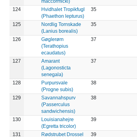
maccormicki)
124
Hvidhalet Tropikfugl
35
(Phaethon lepturus)
125
Nordlig Tornskade
35
(Lanius borealis)
126
Gøglerørn
37
(Terathopius
ecaudatus)
127
Amarant
37
(Lagonosticta
senegala)
128
Purpursvale
38
(Progne subis)
129
Savannahspurv
38
(Passerculus
sandwichensis)
130
Louisianahejre
39
(Egretta tricolor)
131
Rødstrubet Drossel
39