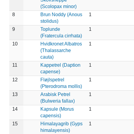
(Scolopax minor)
8
Brun Noddy (Anous
1
stolidus)
9
Toplunde
1
(Fratercula cirrhata)
10
Hvidkronet Albatros
1
(Thalassarche
cauta)
11
Kappetrel (Daption
1
capense)
12
Fløjlspetrel
1
(Pterodroma mollis)
13
Arabisk Petrel
1
(Bulweria fallax)
14
Kapsule (Morus
1
capensis)
15
Himalayagrib (Gyps
1
himalayensis)