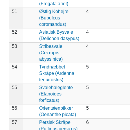
(Fregata ariel)
51
Østlig Kohejre
4
(Bubulcus
coromandus)
52
Asiatisk Bysvale
4
(Delichon dasypus)
53
Stribesvale
4
(Cecropis
abyssinica)
54
Tyndnæbbet
5
Skråpe (Ardenna
tenuirostris)
55
Svalehaleglente
5
(Elanoides
forficatus)
56
Orientstenpikker
5
(Oenanthe picata)
57
Persisk Skråpe
6
(Puffinus persicus)