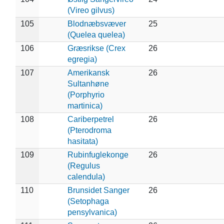
(Vireo gilvus)
105
Blodnæbsvæver
25
(Quelea quelea)
106
Græsrikse (Crex
26
egregia)
107
Amerikansk
26
Sultanhøne
(Porphyrio
martinica)
108
Cariberpetrel
26
(Pterodroma
hasitata)
109
Rubinfuglekonge
26
(Regulus
calendula)
110
Brunsidet Sanger
26
(Setophaga
pensylvanica)