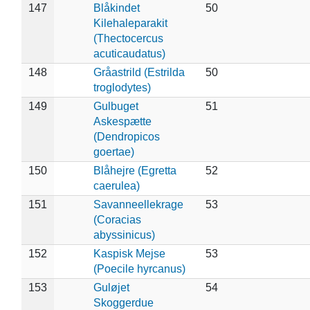
147
Blåkindet
50
Kilehaleparakit
(Thectocercus
acuticaudatus)
148
Gråastrild (Estrilda
50
troglodytes)
149
Gulbuget
51
Askespætte
(Dendropicos
goertae)
150
Blåhejre (Egretta
52
caerulea)
151
Savanneellekrage
53
(Coracias
abyssinicus)
152
Kaspisk Mejse
53
(Poecile hyrcanus)
153
Guløjet
54
Skoggerdue