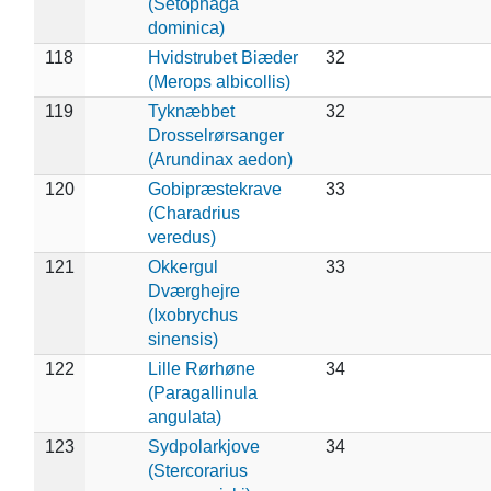
(Setophaga
dominica)
118
Hvidstrubet Biæder
32
(Merops albicollis)
119
Tyknæbbet
32
Drosselrørsanger
(Arundinax aedon)
120
Gobipræstekrave
33
(Charadrius
veredus)
121
Okkergul
33
Dværghejre
(Ixobrychus
sinensis)
122
Lille Rørhøne
34
(Paragallinula
angulata)
123
Sydpolarkjove
34
(Stercorarius