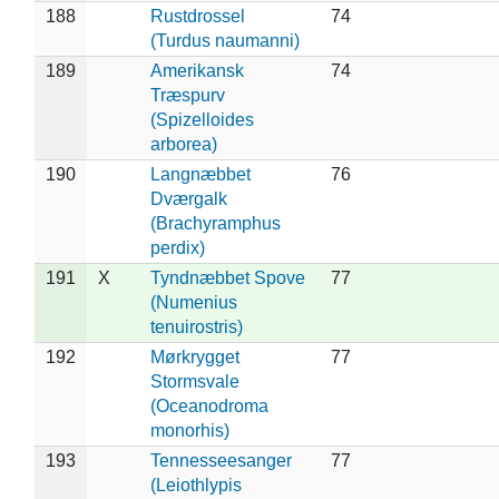
188
Rustdrossel
74
(Turdus naumanni)
189
Amerikansk
74
Træspurv
(Spizelloides
arborea)
190
Langnæbbet
76
Dværgalk
(Brachyramphus
perdix)
191
X
Tyndnæbbet Spove
77
(Numenius
tenuirostris)
192
Mørkrygget
77
Stormsvale
(Oceanodroma
monorhis)
193
Tennesseesanger
77
(Leiothlypis