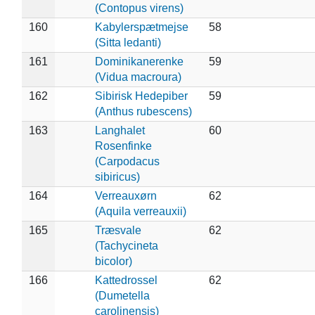
(Contopus virens)
160
Kabylerspætmejse
58
(Sitta ledanti)
161
Dominikanerenke
59
(Vidua macroura)
162
Sibirisk Hedepiber
59
(Anthus rubescens)
163
Langhalet
60
Rosenfinke
(Carpodacus
sibiricus)
164
Verreauxørn
62
(Aquila verreauxii)
165
Træsvale
62
(Tachycineta
bicolor)
166
Kattedrossel
62
(Dumetella
carolinensis)