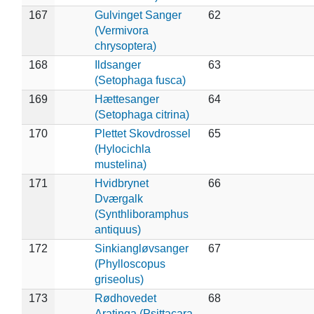
167
Gulvinget Sanger
62
(Vermivora
chrysoptera)
168
Ildsanger
63
(Setophaga fusca)
169
Hættesanger
64
(Setophaga citrina)
170
Plettet Skovdrossel
65
(Hylocichla
mustelina)
171
Hvidbrynet
66
Dværgalk
(Synthliboramphus
antiquus)
172
Sinkiangløvsanger
67
(Phylloscopus
griseolus)
173
Rødhovedet
68
Aratinga (Psittacara