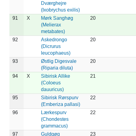
Dværghejre
(Ixobrychus exilis)
91
X
Mørk Sanghøg
20
(Melierax
metabates)
92
Askedrongo
20
(Dicrurus
leucophaeus)
93
Østlig Digesvale
20
(Riparia diluta)
94
X
Sibirisk Allike
21
(Coloeus
dauuricus)
95
Sibirisk Rørspurv
22
(Emberiza pallasi)
96
Lærkespurv
22
(Chondestes
grammacus)
97
Guldgøg
23