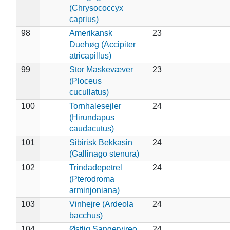
(Chrysococcyx
caprius)
98
Amerikansk
23
Duehøg (Accipiter
atricapillus)
99
Stor Maskevæver
23
(Ploceus
cucullatus)
100
Tornhalesejler
24
(Hirundapus
caudacutus)
101
Sibirisk Bekkasin
24
(Gallinago stenura)
102
Trindadepetrel
24
(Pterodroma
arminjoniana)
103
Vinhejre (Ardeola
24
bacchus)
104
Østlig Sangervireo
24