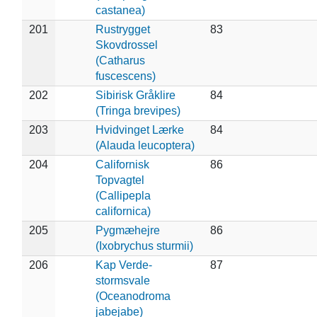
castanea)
201
Rustrygget
83
Skovdrossel
(Catharus
fuscescens)
202
Sibirisk Gråklire
84
(Tringa brevipes)
203
Hvidvinget Lærke
84
(Alauda leucoptera)
204
Californisk
86
Topvagtel
(Callipepla
californica)
205
Pygmæhejre
86
(Ixobrychus sturmii)
206
Kap Verde-
87
stormsvale
(Oceanodroma
jabejabe)