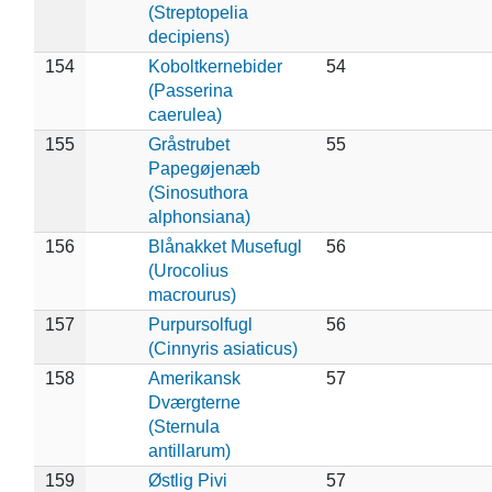
(Streptopelia
decipiens)
154
Koboltkernebider
54
(Passerina
caerulea)
155
Gråstrubet
55
Papegøjenæb
(Sinosuthora
alphonsiana)
156
Blånakket Musefugl
56
(Urocolius
macrourus)
157
Purpursolfugl
56
(Cinnyris asiaticus)
158
Amerikansk
57
Dværgterne
(Sternula
antillarum)
159
Østlig Pivi
57