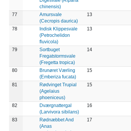
Digesvale (Riparia
chinensis)
77
Amursvale
13
(Cecropis daurica)
78
Indisk Klippesvale
13
(Petrochelidon
fluvicola)
79
Sortbuget
14
Fregatstormsvale
(Fregetta tropica)
80
Brunøret Værling
15
(Emberiza fucata)
81
Rødvinget Trupial
15
(Agelaius
phoeniceus)
82
Dværgnattergal
16
(Larvivora sibilans)
83
Rødnæbbet And
17
(Anas