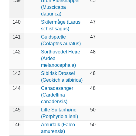
139
Brun Fluesnapper
45
(Muscicapa
dauurica)
140
Skifermåge (Larus
47
schistisagus)
141
Guldspætte
47
(Colaptes auratus)
142
Sorthovedet Hejre
48
(Ardea
melanocephala)
143
Sibirisk Drossel
48
(Geokichla sibirica)
144
Canadasanger
48
(Cardellina
canadensis)
145
Lille Sultanhøne
50
(Porphyrio alleni)
146
Amurfalk (Falco
50
amurensis)