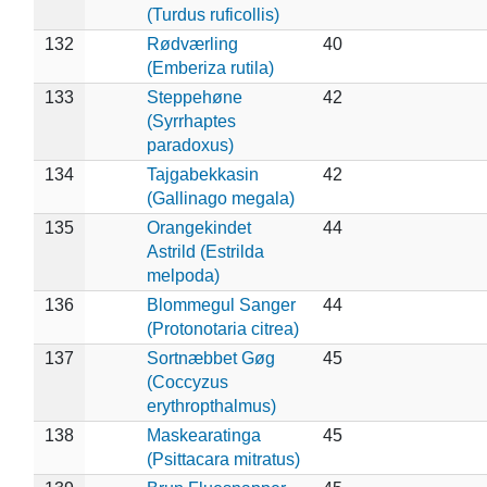
(Turdus ruficollis)
132
Rødværling
40
(Emberiza rutila)
133
Steppehøne
42
(Syrrhaptes
paradoxus)
134
Tajgabekkasin
42
(Gallinago megala)
135
Orangekindet
44
Astrild (Estrilda
melpoda)
136
Blommegul Sanger
44
(Protonotaria citrea)
137
Sortnæbbet Gøg
45
(Coccyzus
erythropthalmus)
138
Maskearatinga
45
(Psittacara mitratus)