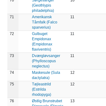
70
Sørgesanger
10
(Geothlypis
philadelphia)
71
Amerikansk
11
Tårnfalk (Falco
sparverius)
72
Gulbuget
11
Empidonax
(Empidonax
flaviventris)
73
Dværgløvsanger
11
(Phylloscopus
neglectus)
74
Maskesule (Sula
12
dactylatra)
75
Tøjleastrild
12
(Estrilda
rhodopyga)
76
Østlig Brunstrubet
13