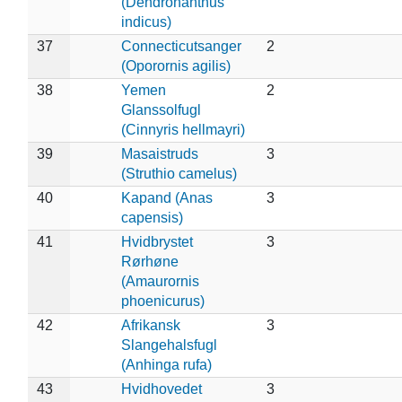
(Dendronanthus
indicus)
37
Connecticutsanger
2
(Oporornis agilis)
38
Yemen
2
Glanssolfugl
(Cinnyris hellmayri)
39
Masaistruds
3
(Struthio camelus)
40
Kapand (Anas
3
capensis)
41
Hvidbrystet
3
Rørhøne
(Amaurornis
phoenicurus)
42
Afrikansk
3
Slangehalsfugl
(Anhinga rufa)
43
Hvidhovedet
3