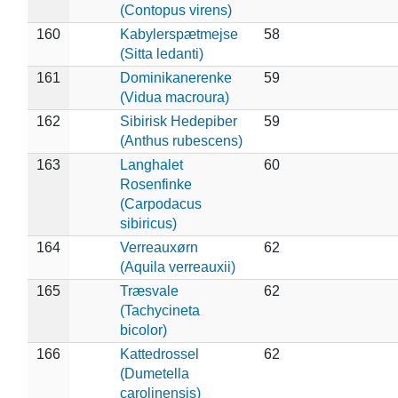
(Contopus virens)
160
Kabylerspætmejse
58
(Sitta ledanti)
161
Dominikanerenke
59
(Vidua macroura)
162
Sibirisk Hedepiber
59
(Anthus rubescens)
163
Langhalet
60
Rosenfinke
(Carpodacus
sibiricus)
164
Verreauxørn
62
(Aquila verreauxii)
165
Træsvale
62
(Tachycineta
bicolor)
166
Kattedrossel
62
(Dumetella
carolinensis)