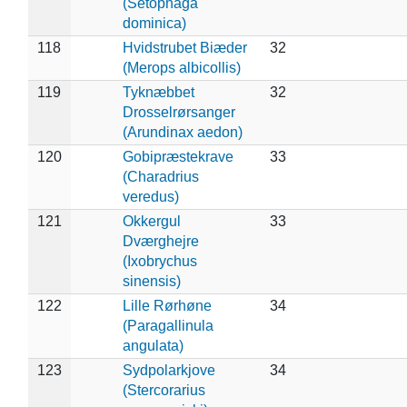
(Setophaga
dominica)
118
Hvidstrubet Biæder
32
(Merops albicollis)
119
Tyknæbbet
32
Drosselrørsanger
(Arundinax aedon)
120
Gobipræstekrave
33
(Charadrius
veredus)
121
Okkergul
33
Dværghejre
(Ixobrychus
sinensis)
122
Lille Rørhøne
34
(Paragallinula
angulata)
123
Sydpolarkjove
34
(Stercorarius