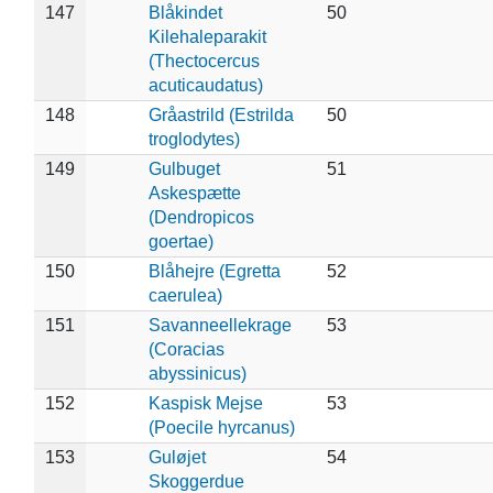
147
Blåkindet
50
Kilehaleparakit
(Thectocercus
acuticaudatus)
148
Gråastrild (Estrilda
50
troglodytes)
149
Gulbuget
51
Askespætte
(Dendropicos
goertae)
150
Blåhejre (Egretta
52
caerulea)
151
Savanneellekrage
53
(Coracias
abyssinicus)
152
Kaspisk Mejse
53
(Poecile hyrcanus)
153
Guløjet
54
Skoggerdue