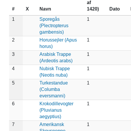
af
#
X
Navn
1420)
Dato
1
Sporegås
1
(Plectropterus
gambensis)
2
Horussejler (Apus
1
horus)
3
Arabisk Trappe
1
(Ardeotis arabs)
4
Nubisk Trappe
1
(Neotis nuba)
5
Turkestandue
1
(Columba
eversmanni)
6
Krokodillevogter
1
(Pluvianus
aegyptius)
7
Amerikansk
1
Skovsneppe