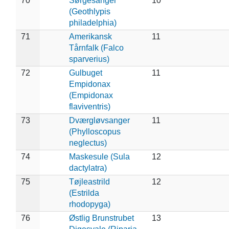
70
Sørgesanger
10
(Geothlypis
philadelphia)
71
Amerikansk
11
Tårnfalk (Falco
sparverius)
72
Gulbuget
11
Empidonax
(Empidonax
flaviventris)
73
Dværgløvsanger
11
(Phylloscopus
neglectus)
74
Maskesule (Sula
12
dactylatra)
75
Tøjleastrild
12
(Estrilda
rhodopyga)
76
Østlig Brunstrubet
13