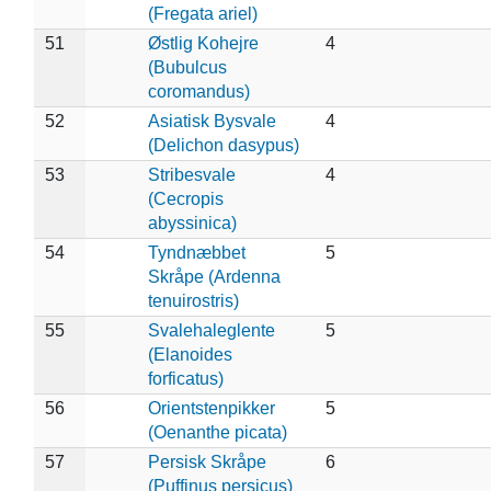
(Fregata ariel)
51
Østlig Kohejre
4
(Bubulcus
coromandus)
52
Asiatisk Bysvale
4
(Delichon dasypus)
53
Stribesvale
4
(Cecropis
abyssinica)
54
Tyndnæbbet
5
Skråpe (Ardenna
tenuirostris)
55
Svalehaleglente
5
(Elanoides
forficatus)
56
Orientstenpikker
5
(Oenanthe picata)
57
Persisk Skråpe
6
(Puffinus persicus)