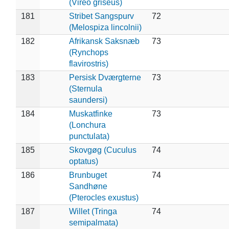
(Vireo griseus)
181
Stribet Sangspurv
72
(Melospiza lincolnii)
182
Afrikansk Saksnæb
73
(Rynchops
flavirostris)
183
Persisk Dværgterne
73
(Sternula
saundersi)
184
Muskatfinke
73
(Lonchura
punctulata)
185
Skovgøg (Cuculus
74
optatus)
186
Brunbuget
74
Sandhøne
(Pterocles exustus)
187
Willet (Tringa
74
semipalmata)