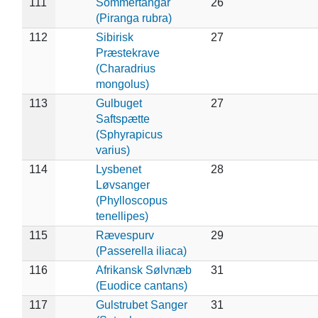
111
Sommertangar
26
(Piranga rubra)
112
Sibirisk
27
Præstekrave
(Charadrius
mongolus)
113
Gulbuget
27
Saftspætte
(Sphyrapicus
varius)
114
Lysbenet
28
Løvsanger
(Phylloscopus
tenellipes)
115
Rævespurv
29
(Passerella iliaca)
116
Afrikansk Sølvnæb
31
(Euodice cantans)
117
Gulstrubet Sanger
31