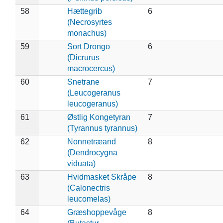
58
Hættegrib
6
(Necrosyrtes
monachus)
59
Sort Drongo
6
(Dicrurus
macrocercus)
60
Snetrane
7
(Leucogeranus
leucogeranus)
61
Østlig Kongetyran
7
(Tyrannus tyrannus)
62
Nonnetræand
8
(Dendrocygna
viduata)
63
Hvidmasket Skråpe
8
(Calonectris
leucomelas)
64
Græshoppevåge
8