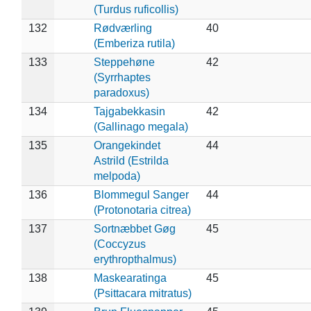
(Turdus ruficollis)
132
Rødværling
40
(Emberiza rutila)
133
Steppehøne
42
(Syrrhaptes
paradoxus)
134
Tajgabekkasin
42
(Gallinago megala)
135
Orangekindet
44
Astrild (Estrilda
melpoda)
136
Blommegul Sanger
44
(Protonotaria citrea)
137
Sortnæbbet Gøg
45
(Coccyzus
erythropthalmus)
138
Maskearatinga
45
(Psittacara mitratus)