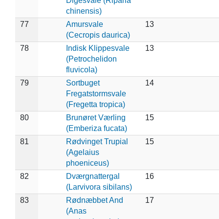
Digesvale (Riparia
chinensis)
77
Amursvale
13
(Cecropis daurica)
78
Indisk Klippesvale
13
(Petrochelidon
fluvicola)
79
Sortbuget
14
Fregatstormsvale
(Fregetta tropica)
80
Brunøret Værling
15
(Emberiza fucata)
81
Rødvinget Trupial
15
(Agelaius
phoeniceus)
82
Dværgnattergal
16
(Larvivora sibilans)
83
Rødnæbbet And
17
(Anas