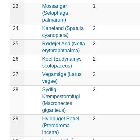
23
Mossanger
1
(Setophaga
palmarum)
24
Kaneland (Spatula
2
cyanoptera)
25
Rødøjet And (Netta
2
erythrophthalma)
26
Koel (Eudynamys
2
scolopaceus)
27
Vegamåge (Larus
2
vegae)
28
Sydlig
2
Kæmpestormfugl
(Macronectes
giganteus)
29
Hvidbuget Petrel
2
(Pterodroma
incerta)