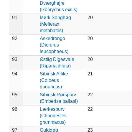
Dværghejre
(Ixobrychus exilis)
91
Mørk Sanghøg
20
(Melierax
metabates)
92
Askedrongo
20
(Dicrurus
leucophaeus)
93
Østlig Digesvale
20
(Riparia diluta)
94
Sibirisk Allike
21
(Coloeus
dauuricus)
95
Sibirisk Rørspurv
22
(Emberiza pallasi)
96
Lærkespurv
22
(Chondestes
grammacus)
97
Guldgøg
23