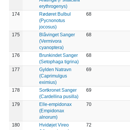
erythrogenys)
174
Rødøret Bulbul
68
(Pycnonotus
jocosus)
175
Blåvinget Sanger
68
(Vermivora
cyanoptera)
176
Brunkindet Sanger
68
(Setophaga tigrina)
177
Gylden Natravn
69
(Caprimulgus
eximius)
178
Sortkronet Sanger
69
(Cardellina pusilla)
179
Elle-empidonax
70
(Empidonax
alnorum)
180
Hvidøjet Vireo
72