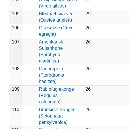
(Vireo gilvus)
105
Blodnæbsvæver
25
(Quelea quelea)
106
Græsrikse (Crex
26
egregia)
107
Amerikansk
26
Sultanhøne
(Porphyrio
martinica)
108
Cariberpetrel
26
(Pterodroma
hasitata)
109
Rubinfuglekonge
26
(Regulus
calendula)
110
Brunsidet Sanger
26
(Setophaga
pensylvanica)