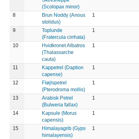
(Scolopax minor)
8
Brun Noddy (Anous
1
stolidus)
9
Toplunde
1
(Fratercula cirrhata)
10
Hvidkronet Albatros
1
(Thalassarche
cauta)
11
Kappetrel (Daption
1
capense)
12
Fløjlspetrel
1
(Pterodroma mollis)
13
Arabisk Petrel
1
(Bulweria fallax)
14
Kapsule (Morus
1
capensis)
15
Himalayagrib (Gyps
1
himalayensis)