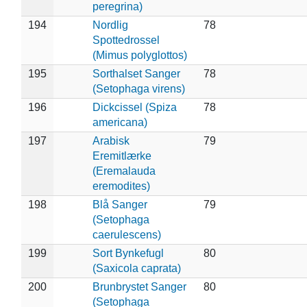
peregrina)
194
Nordlig
78
Spottedrossel
(Mimus polyglottos)
195
Sorthalset Sanger
78
(Setophaga virens)
196
Dickcissel (Spiza
78
americana)
197
Arabisk
79
Eremitlærke
(Eremalauda
eremodites)
198
Blå Sanger
79
(Setophaga
caerulescens)
199
Sort Bynkefugl
80
(Saxicola caprata)
200
Brunbrystet Sanger
80
(Setophaga