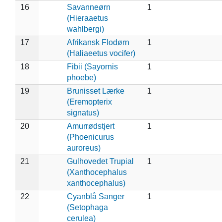
16
Savanneørn
1
(Hieraaetus
wahlbergi)
17
Afrikansk Flodørn
1
(Haliaeetus vocifer)
18
Fibii (Sayornis
1
phoebe)
19
Brunisset Lærke
1
(Eremopterix
signatus)
20
Amurrødstjert
1
(Phoenicurus
auroreus)
21
Gulhovedet Trupial
1
(Xanthocephalus
xanthocephalus)
22
Cyanblå Sanger
1
(Setophaga
cerulea)