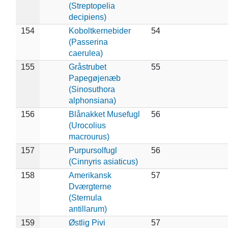
(Streptopelia
decipiens)
154
Koboltkernebider
54
(Passerina
caerulea)
155
Gråstrubet
55
Papegøjenæb
(Sinosuthora
alphonsiana)
156
Blånakket Musefugl
56
(Urocolius
macrourus)
157
Purpursolfugl
56
(Cinnyris asiaticus)
158
Amerikansk
57
Dværgterne
(Sternula
antillarum)
159
Østlig Pivi
57