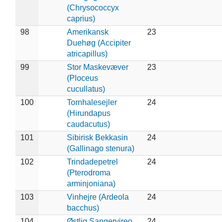
(Chrysococcyx
caprius)
98
Amerikansk
23
Duehøg (Accipiter
atricapillus)
99
Stor Maskevæver
23
(Ploceus
cucullatus)
100
Tornhalesejler
24
(Hirundapus
caudacutus)
101
Sibirisk Bekkasin
24
(Gallinago stenura)
102
Trindadepetrel
24
(Pterodroma
arminjoniana)
103
Vinhejre (Ardeola
24
bacchus)
104
Østlig Sangervireo
24