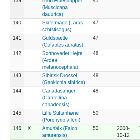
139
Brun Fluesnapper
45
(Muscicapa
dauurica)
140
Skifermåge (Larus
47
schistisagus)
141
Guldspætte
47
(Colaptes auratus)
142
Sorthovedet Hejre
48
(Ardea
melanocephala)
143
Sibirisk Drossel
48
(Geokichla sibirica)
144
Canadasanger
48
(Cardellina
canadensis)
145
Lille Sultanhøne
50
(Porphyrio alleni)
146
X
Amurfalk (Falco
50
2008-
amurensis)
10-12