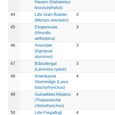
Havørn (Haliaeetus
leucocephalus)
44
Lille Grøn Biæder
3
(Merops orientalis)
45
Etiopersvale
3
(Hirundo
aethiopica)
46
Amurstær
3
(Agropsar
sturninus)
47
Blånattergal
3
(Larvivora cyane)
48
Amerikansk
4
Stormmåge (Larus
brachyrhynchus)
49
Gulnæbbet Albatros
4
(Thalassarche
chlororhynchos)
50
Lille Fregatfugl
4