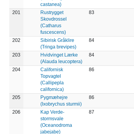
castanea)
201
Rustrygget
83
Skovdrossel
(Catharus
fuscescens)
202
Sibirisk Gråklire
84
(Tringa brevipes)
203
Hvidvinget Lærke
84
(Alauda leucoptera)
204
Californisk
86
Topvagtel
(Callipepla
californica)
205
Pygmæhejre
86
(Ixobrychus sturmii)
206
Kap Verde-
87
stormsvale
(Oceanodroma
jabejabe)