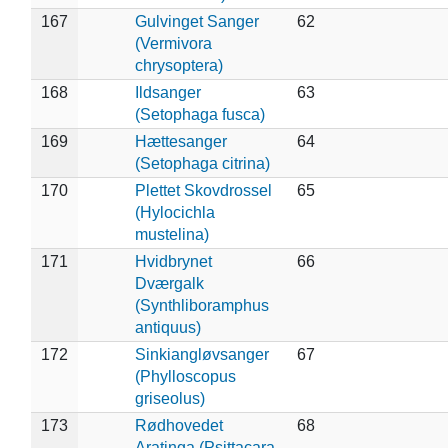
167
Gulvinget Sanger
62
(Vermivora
chrysoptera)
168
Ildsanger
63
(Setophaga fusca)
169
Hættesanger
64
(Setophaga citrina)
170
Plettet Skovdrossel
65
(Hylocichla
mustelina)
171
Hvidbrynet
66
Dværgalk
(Synthliboramphus
antiquus)
172
Sinkiangløvsanger
67
(Phylloscopus
griseolus)
173
Rødhovedet
68
Aratinga (Psittacara