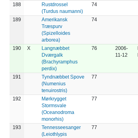
188
Rustdrossel
74
(Turdus naumanni)
189
Amerikansk
74
Træspurv
(Spizelloides
arborea)
190
X
Langnæbbet
76
2006-
Dværgalk
11-12
(Brachyramphus
perdix)
191
Tyndnæbbet Spove
77
(Numenius
tenuirostris)
192
Mørkrygget
77
Stormsvale
(Oceanodroma
monorhis)
193
Tennesseesanger
77
(Leiothlypis