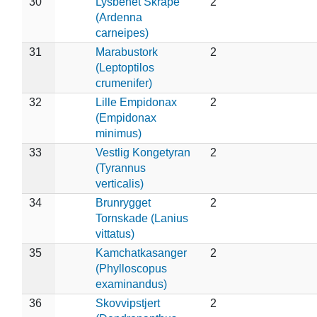
30
Lysbenet Skråpe
2
(Ardenna
carneipes)
31
Marabustork
2
(Leptoptilos
crumenifer)
32
Lille Empidonax
2
(Empidonax
minimus)
33
Vestlig Kongetyran
2
(Tyrannus
verticalis)
34
Brunrygget
2
Tornskade (Lanius
vittatus)
35
Kamchatkasanger
2
(Phylloscopus
examinandus)
36
Skovvipstjert
2