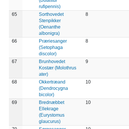
(Butastur
rufipennis)
65
Sorthovedet
8
Stenpikker
(Oenanthe
albonigra)
66
Præriesanger
8
(Setophaga
discolor)
67
Brunhovedet
9
Kostær (Molothrus
ater)
68
Okkertræand
10
(Dendrocygna
bicolor)
69
Brednæbbet
10
Ellekrage
(Eurystomus
glaucurus)