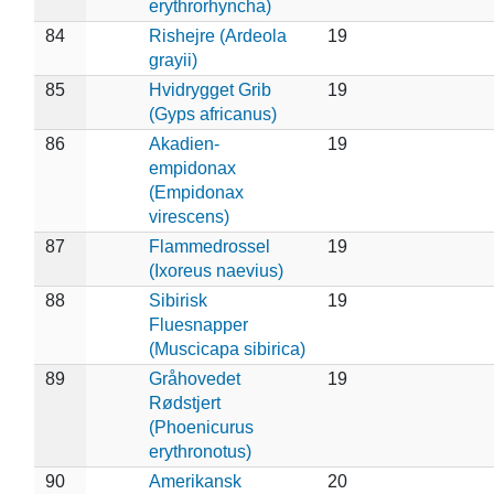
erythrorhyncha)
84
Rishejre (Ardeola
19
grayii)
85
Hvidrygget Grib
19
(Gyps africanus)
86
Akadien-
19
empidonax
(Empidonax
virescens)
87
Flammedrossel
19
(Ixoreus naevius)
88
Sibirisk
19
Fluesnapper
(Muscicapa sibirica)
89
Gråhovedet
19
Rødstjert
(Phoenicurus
erythronotus)
90
Amerikansk
20