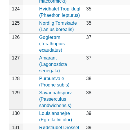
maccormicki)
124
Hvidhalet Tropikfugl
35
(Phaethon lepturus)
125
Nordlig Tornskade
35
(Lanius borealis)
126
Gøglerørn
37
(Terathopius
ecaudatus)
127
Amarant
37
(Lagonosticta
senegala)
128
Purpursvale
38
(Progne subis)
129
Savannahspurv
38
(Passerculus
sandwichensis)
130
Louisianahejre
39
(Egretta tricolor)
131
Rødstrubet Drossel
39