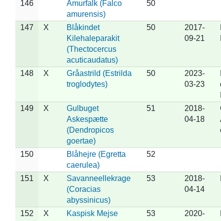
146
Amurfalk (Falco
50
amurensis)
147
X
Blåkindet
50
2017-
Kilehaleparakit
09-21
(Thectocercus
acuticaudatus)
148
X
Gråastrild (Estrilda
50
2023-
troglodytes)
03-23
149
X
Gulbuget
51
2018-
Askespætte
04-18
(Dendropicos
goertae)
150
Blåhejre (Egretta
52
caerulea)
151
X
Savanneellekrage
53
2018-
(Coracias
04-14
abyssinicus)
152
X
Kaspisk Mejse
53
2020-