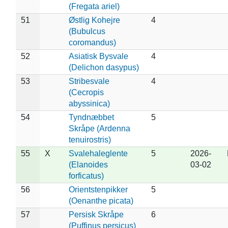
(Fregata ariel)
51
Østlig Kohejre
4
(Bubulcus
coromandus)
52
Asiatisk Bysvale
4
(Delichon dasypus)
53
Stribesvale
4
(Cecropis
abyssinica)
54
Tyndnæbbet
5
Skråpe (Ardenna
tenuirostris)
55
X
Svalehaleglente
5
2026-
(Elanoides
03-02
forficatus)
56
Orientstenpikker
5
(Oenanthe picata)
57
Persisk Skråpe
6
(Puffinus persicus)