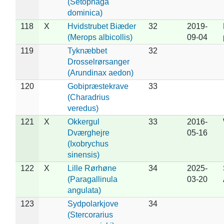
(Setophaga
dominica)
118
X
Hvidstrubet Biæder
32
2019-
(Merops albicollis)
09-04
119
Tyknæbbet
32
Drosselrørsanger
(Arundinax aedon)
120
Gobipræstekrave
33
(Charadrius
veredus)
121
X
Okkergul
33
2016-
Dværghejre
05-16
(Ixobrychus
sinensis)
122
X
Lille Rørhøne
34
2025-
(Paragallinula
03-20
angulata)
123
Sydpolarkjove
34
(Stercorarius