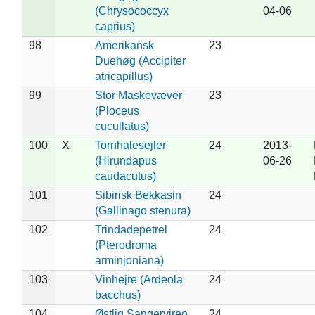
(Chrysococcyx
04-06
caprius)
98
Amerikansk
23
Duehøg (Accipiter
atricapillus)
99
Stor Maskevæver
23
(Ploceus
cucullatus)
100
X
Tornhalesejler
24
2013-
(Hirundapus
06-26
caudacutus)
101
Sibirisk Bekkasin
24
(Gallinago stenura)
102
Trindadepetrel
24
(Pterodroma
arminjoniana)
103
Vinhejre (Ardeola
24
bacchus)
104
Østlig Sangervireo
24