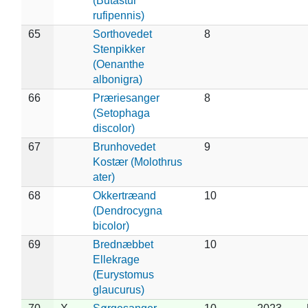
(Butastur
rufipennis)
65
Sorthovedet
8
Stenpikker
(Oenanthe
albonigra)
66
Præriesanger
8
(Setophaga
discolor)
67
Brunhovedet
9
Kostær (Molothrus
ater)
68
Okkertræand
10
(Dendrocygna
bicolor)
69
Brednæbbet
10
Ellekrage
(Eurystomus
glaucurus)