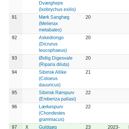
Dværghejre
(Ixobrychus exilis)
91
Mørk Sanghøg
20
(Melierax
metabates)
92
Askedrongo
20
(Dicrurus
leucophaeus)
93
Østlig Digesvale
20
(Riparia diluta)
94
Sibirisk Allike
21
(Coloeus
dauuricus)
95
Sibirisk Rørspurv
22
(Emberiza pallasi)
96
Lærkespurv
22
(Chondestes
grammacus)
97
X
Guldgøg
23
2023-