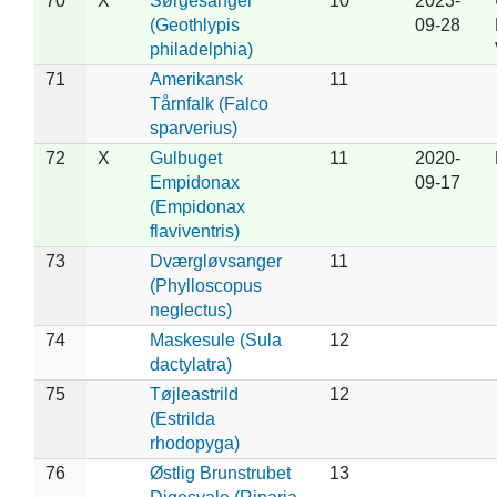
70
X
Sørgesanger
10
2023-
(Geothlypis
09-28
philadelphia)
71
Amerikansk
11
Tårnfalk (Falco
sparverius)
72
X
Gulbuget
11
2020-
Empidonax
09-17
(Empidonax
flaviventris)
73
Dværgløvsanger
11
(Phylloscopus
neglectus)
74
Maskesule (Sula
12
dactylatra)
75
Tøjleastrild
12
(Estrilda
rhodopyga)
76
Østlig Brunstrubet
13