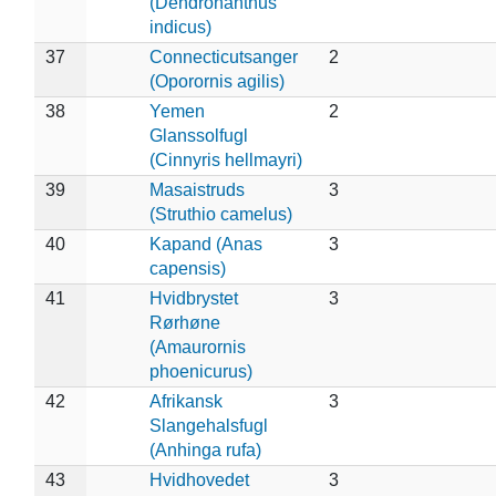
(Dendronanthus
indicus)
37
Connecticutsanger
2
(Oporornis agilis)
38
Yemen
2
Glanssolfugl
(Cinnyris hellmayri)
39
Masaistruds
3
(Struthio camelus)
40
Kapand (Anas
3
capensis)
41
Hvidbrystet
3
Rørhøne
(Amaurornis
phoenicurus)
42
Afrikansk
3
Slangehalsfugl
(Anhinga rufa)
43
Hvidhovedet
3