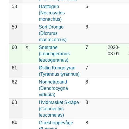
58
Hættegrib
6
(Necrosyrtes
monachus)
59
Sort Drongo
6
(Dicrurus
macrocercus)
60
X
Snetrane
7
2020-
(Leucogeranus
03-01
leucogeranus)
61
Østlig Kongetyran
7
(Tyrannus tyrannus)
62
Nonnetræand
8
(Dendrocygna
viduata)
63
Hvidmasket Skråpe
8
(Calonectris
leucomelas)
64
Græshoppevåge
8