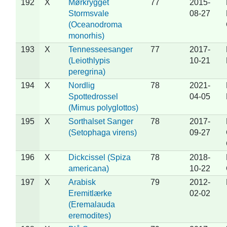
192
X
Mørkrygget
77
2015-
Stormsvale
08-27
(Oceanodroma
monorhis)
193
X
Tennesseesanger
77
2017-
(Leiothlypis
10-21
peregrina)
194
X
Nordlig
78
2021-
Spottedrossel
04-05
(Mimus polyglottos)
195
X
Sorthalset Sanger
78
2017-
(Setophaga virens)
09-27
196
X
Dickcissel (Spiza
78
2018-
americana)
10-22
197
X
Arabisk
79
2012-
Eremitlærke
02-02
(Eremalauda
eremodites)