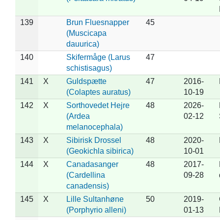
139
Brun Fluesnapper
45
(Muscicapa
dauurica)
140
Skifermåge (Larus
47
schistisagus)
141
X
Guldspætte
47
2016-
(Colaptes auratus)
10-19
142
X
Sorthovedet Hejre
48
2026-
(Ardea
02-12
melanocephala)
143
X
Sibirisk Drossel
48
2020-
(Geokichla sibirica)
10-01
144
X
Canadasanger
48
2017-
(Cardellina
09-28
canadensis)
145
X
Lille Sultanhøne
50
2019-
(Porphyrio alleni)
01-13