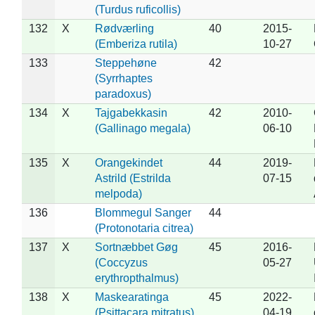
(Turdus ruficollis)
132
X
Rødværling
40
2015-
(Emberiza rutila)
10-27
133
Steppehøne
42
(Syrrhaptes
paradoxus)
134
X
Tajgabekkasin
42
2010-
(Gallinago megala)
06-10
135
X
Orangekindet
44
2019-
Astrild (Estrilda
07-15
melpoda)
136
Blommegul Sanger
44
(Protonotaria citrea)
137
X
Sortnæbbet Gøg
45
2016-
(Coccyzus
05-27
erythropthalmus)
138
X
Maskearatinga
45
2022-
(Psittacara mitratus)
04-19