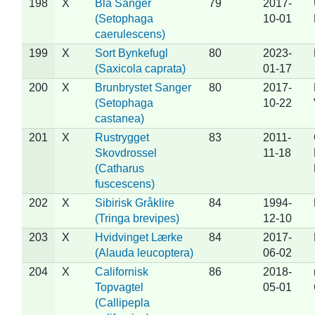
198
X
Blå Sanger
79
2017-
(Setophaga
10-01
caerulescens)
199
X
Sort Bynkefugl
80
2023-
(Saxicola caprata)
01-17
200
X
Brunbrystet Sanger
80
2017-
(Setophaga
10-22
castanea)
201
X
Rustrygget
83
2011-
Skovdrossel
11-18
(Catharus
fuscescens)
202
X
Sibirisk Gråklire
84
1994-
(Tringa brevipes)
12-10
203
X
Hvidvinget Lærke
84
2017-
(Alauda leucoptera)
06-02
204
X
Californisk
86
2018-
Topvagtel
05-01
(Callipepla