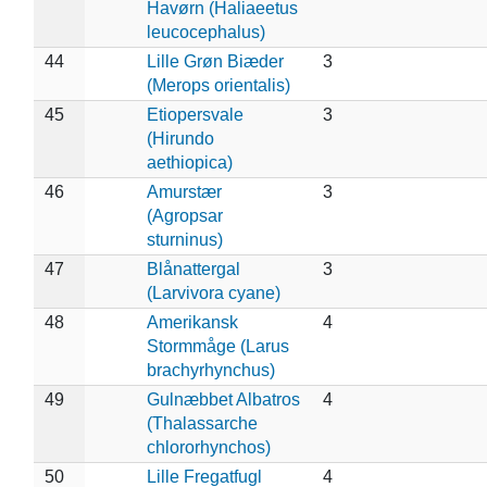
Havørn (Haliaeetus
leucocephalus)
44
Lille Grøn Biæder
3
(Merops orientalis)
45
Etiopersvale
3
(Hirundo
aethiopica)
46
Amurstær
3
(Agropsar
sturninus)
47
Blånattergal
3
(Larvivora cyane)
48
Amerikansk
4
Stormmåge (Larus
brachyrhynchus)
49
Gulnæbbet Albatros
4
(Thalassarche
chlororhynchos)
50
Lille Fregatfugl
4