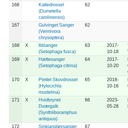
166
Kattedrossel
62
(Dumetella
carolinensis)
167
Gulvinget Sanger
62
(Vermivora
chrysoptera)
168
X
Ildsanger
63
2017-
(Setophaga fusca)
10-18
169
X
Hættesanger
64
2017-
(Setophaga citrina)
10-20
170
X
Plettet Skovdrossel
65
2018-
(Hylocichla
10-16
mustelina)
171
X
Hvidbrynet
66
2023-
Dværgalk
05-28
(Synthliboramphus
antiquus)
172
Sinkiangløvsanger
67