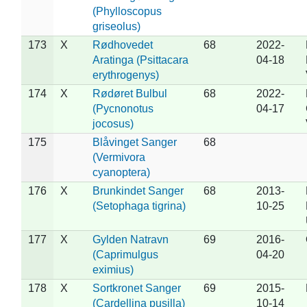
(Phylloscopus
griseolus)
173
X
Rødhovedet
68
2022-
Aratinga (Psittacara
04-18
erythrogenys)
174
X
Rødøret Bulbul
68
2022-
(Pycnonotus
04-17
jocosus)
175
Blåvinget Sanger
68
(Vermivora
cyanoptera)
176
X
Brunkindet Sanger
68
2013-
(Setophaga tigrina)
10-25
177
X
Gylden Natravn
69
2016-
(Caprimulgus
04-20
eximius)
178
X
Sortkronet Sanger
69
2015-
(Cardellina pusilla)
10-14