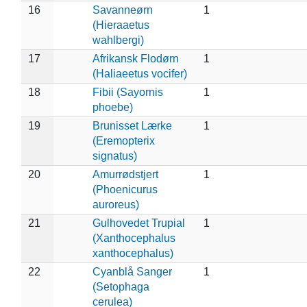
16
Savanneørn
1
(Hieraaetus
wahlbergi)
17
Afrikansk Flodørn
1
(Haliaeetus vocifer)
18
Fibii (Sayornis
1
phoebe)
19
Brunisset Lærke
1
(Eremopterix
signatus)
20
Amurrødstjert
1
(Phoenicurus
auroreus)
21
Gulhovedet Trupial
1
(Xanthocephalus
xanthocephalus)
22
Cyanblå Sanger
1
(Setophaga
cerulea)