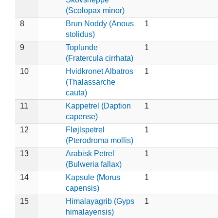
(Scolopax minor)
8
Brun Noddy (Anous
1
stolidus)
9
Toplunde
1
(Fratercula cirrhata)
10
Hvidkronet Albatros
1
(Thalassarche
cauta)
11
Kappetrel (Daption
1
capense)
12
Fløjlspetrel
1
(Pterodroma mollis)
13
Arabisk Petrel
1
(Bulweria fallax)
14
Kapsule (Morus
1
capensis)
15
Himalayagrib (Gyps
1
himalayensis)