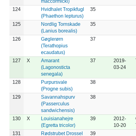
maccormicki)
124
Hvidhalet Tropikfugl
35
(Phaethon lepturus)
125
Nordlig Tornskade
35
(Lanius borealis)
126
Gøglerørn
37
(Terathopius
ecaudatus)
127
X
Amarant
37
2019-
(Lagonosticta
03-24
senegala)
128
Purpursvale
38
(Progne subis)
129
Savannahspurv
38
(Passerculus
sandwichensis)
130
X
Louisianahejre
39
2012-
(Egretta tricolor)
10-20
131
Rødstrubet Drossel
39