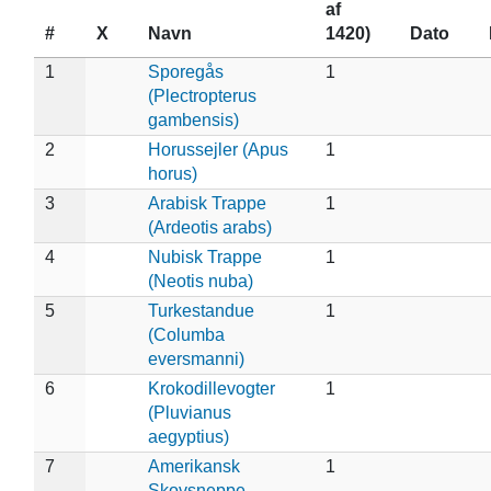
af
#
X
Navn
1420)
Dato
1
Sporegås
1
(Plectropterus
gambensis)
2
Horussejler (Apus
1
horus)
3
Arabisk Trappe
1
(Ardeotis arabs)
4
Nubisk Trappe
1
(Neotis nuba)
5
Turkestandue
1
(Columba
eversmanni)
6
Krokodillevogter
1
(Pluvianus
aegyptius)
7
Amerikansk
1
Skovsneppe