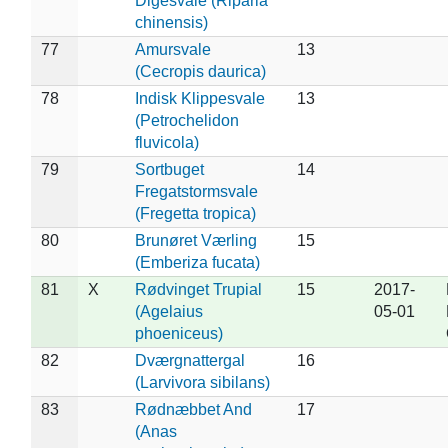
Digesvale (Riparia
chinensis)
77
Amursvale
13
(Cecropis daurica)
78
Indisk Klippesvale
13
(Petrochelidon
fluvicola)
79
Sortbuget
14
Fregatstormsvale
(Fregetta tropica)
80
Brunøret Værling
15
(Emberiza fucata)
81
X
Rødvinget Trupial
15
2017-
(Agelaius
05-01
phoeniceus)
82
Dværgnattergal
16
(Larvivora sibilans)
83
Rødnæbbet And
17
(Anas