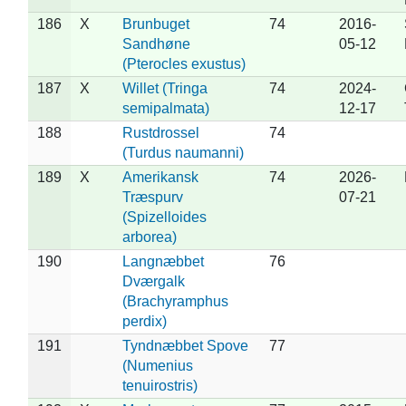
186
X
Brunbuget
74
2016-
Sandhøne
05-12
(Pterocles exustus)
187
X
Willet (Tringa
74
2024-
semipalmata)
12-17
188
Rustdrossel
74
(Turdus naumanni)
189
X
Amerikansk
74
2026-
Træspurv
07-21
(Spizelloides
arborea)
190
Langnæbbet
76
Dværgalk
(Brachyramphus
perdix)
191
Tyndnæbbet Spove
77
(Numenius
tenuirostris)