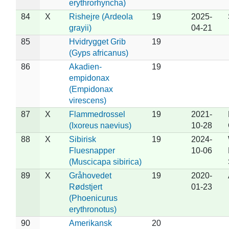
erythrorhyncha)
84
X
Rishejre (Ardeola
19
2025-
grayii)
04-21
85
Hvidrygget Grib
19
(Gyps africanus)
86
Akadien-
19
empidonax
(Empidonax
virescens)
87
X
Flammedrossel
19
2021-
(Ixoreus naevius)
10-28
88
X
Sibirisk
19
2024-
Fluesnapper
10-06
(Muscicapa sibirica)
89
X
Gråhovedet
19
2020-
Rødstjert
01-23
(Phoenicurus
erythronotus)
90
Amerikansk
20