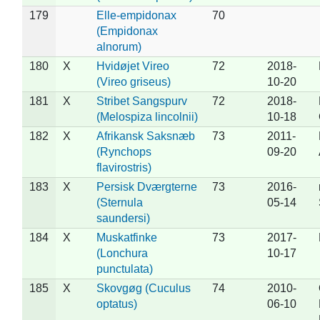
179
Elle-empidonax
70
(Empidonax
alnorum)
180
X
Hvidøjet Vireo
72
2018-
(Vireo griseus)
10-20
181
X
Stribet Sangspurv
72
2018-
(Melospiza lincolnii)
10-18
182
X
Afrikansk Saksnæb
73
2011-
(Rynchops
09-20
flavirostris)
183
X
Persisk Dværgterne
73
2016-
(Sternula
05-14
saundersi)
184
X
Muskatfinke
73
2017-
(Lonchura
10-17
punctulata)
185
X
Skovgøg (Cuculus
74
2010-
optatus)
06-10