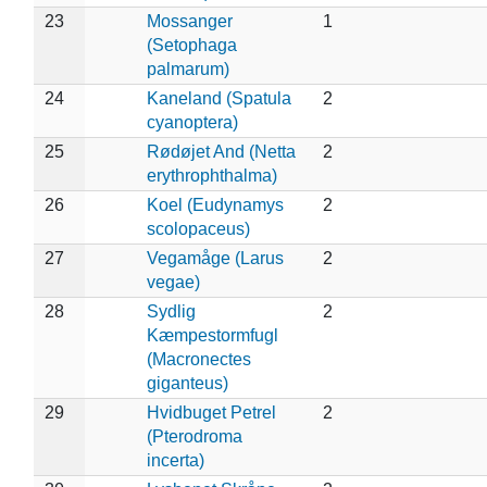
23
Mossanger
1
(Setophaga
palmarum)
24
Kaneland (Spatula
2
cyanoptera)
25
Rødøjet And (Netta
2
erythrophthalma)
26
Koel (Eudynamys
2
scolopaceus)
27
Vegamåge (Larus
2
vegae)
28
Sydlig
2
Kæmpestormfugl
(Macronectes
giganteus)
29
Hvidbuget Petrel
2
(Pterodroma
incerta)