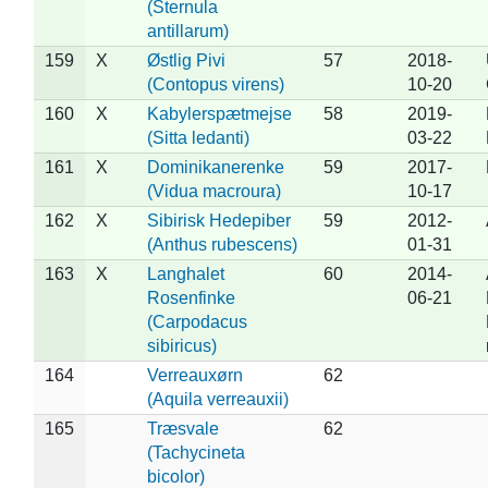
(Sternula
antillarum)
159
X
Østlig Pivi
57
2018-
(Contopus virens)
10-20
160
X
Kabylerspætmejse
58
2019-
(Sitta ledanti)
03-22
161
X
Dominikanerenke
59
2017-
(Vidua macroura)
10-17
162
X
Sibirisk Hedepiber
59
2012-
(Anthus rubescens)
01-31
163
X
Langhalet
60
2014-
Rosenfinke
06-21
(Carpodacus
sibiricus)
164
Verreauxørn
62
(Aquila verreauxii)
165
Træsvale
62
(Tachycineta
bicolor)