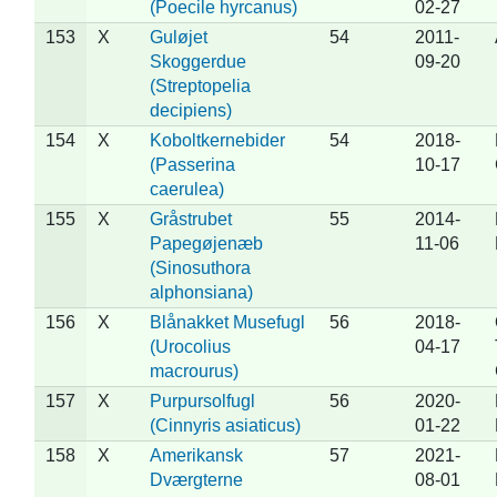
(Poecile hyrcanus)
02-27
153
X
Guløjet
54
2011-
Skoggerdue
09-20
(Streptopelia
decipiens)
154
X
Koboltkernebider
54
2018-
(Passerina
10-17
caerulea)
155
X
Gråstrubet
55
2014-
Papegøjenæb
11-06
(Sinosuthora
alphonsiana)
156
X
Blånakket Musefugl
56
2018-
(Urocolius
04-17
macrourus)
157
X
Purpursolfugl
56
2020-
(Cinnyris asiaticus)
01-22
158
X
Amerikansk
57
2021-
Dværgterne
08-01