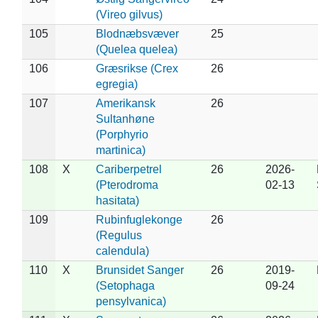
(Vireo gilvus)
105
Blodnæbsvæver
25
(Quelea quelea)
106
Græsrikse (Crex
26
egregia)
107
Amerikansk
26
Sultanhøne
(Porphyrio
martinica)
108
X
Cariberpetrel
26
2026-
(Pterodroma
02-13
hasitata)
109
Rubinfuglekonge
26
(Regulus
calendula)
110
X
Brunsidet Sanger
26
2019-
(Setophaga
09-24
pensylvanica)