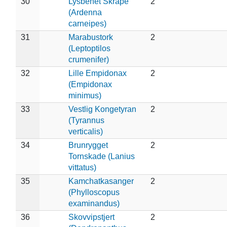
30
Lysbenet Skråpe
2
(Ardenna
carneipes)
31
Marabustork
2
(Leptoptilos
crumenifer)
32
Lille Empidonax
2
(Empidonax
minimus)
33
Vestlig Kongetyran
2
(Tyrannus
verticalis)
34
Brunrygget
2
Tornskade (Lanius
vittatus)
35
Kamchatkasanger
2
(Phylloscopus
examinandus)
36
Skovvipstjert
2