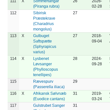
111
X
Sommertangar
26
2026-
(Piranga rubra)
02-28
112
Sibirisk
27
Præstekrave
(Charadrius
mongolus)
113
X
Gulbuget
27
2018-
Saftspætte
09-04
(Sphyrapicus
varius)
114
X
Lysbenet
28
2024-
Løvsanger
09-28
(Phylloscopus
tenellipes)
115
Rævespurv
29
(Passerella iliaca)
116
X
Afrikansk Sølvnæb
31
2019-
(Euodice cantans)
03-24
117
Gulstrubet Sanger
31