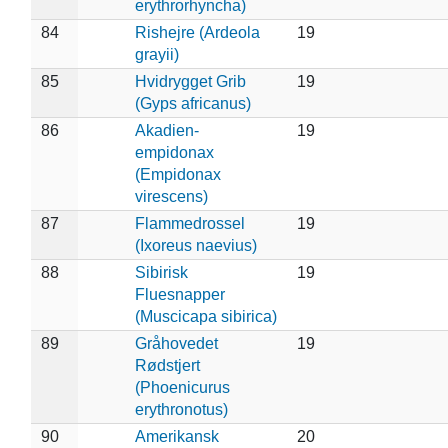
erythrorhyncha)
84
Rishejre (Ardeola
19
grayii)
85
Hvidrygget Grib
19
(Gyps africanus)
86
Akadien-
19
empidonax
(Empidonax
virescens)
87
Flammedrossel
19
(Ixoreus naevius)
88
Sibirisk
19
Fluesnapper
(Muscicapa sibirica)
89
Gråhovedet
19
Rødstjert
(Phoenicurus
erythronotus)
90
Amerikansk
20