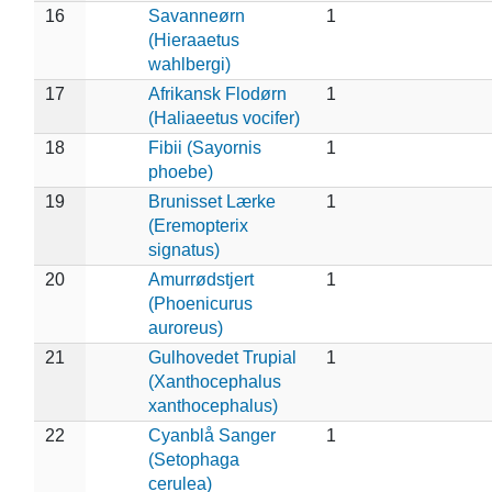
16
Savanneørn
1
(Hieraaetus
wahlbergi)
17
Afrikansk Flodørn
1
(Haliaeetus vocifer)
18
Fibii (Sayornis
1
phoebe)
19
Brunisset Lærke
1
(Eremopterix
signatus)
20
Amurrødstjert
1
(Phoenicurus
auroreus)
21
Gulhovedet Trupial
1
(Xanthocephalus
xanthocephalus)
22
Cyanblå Sanger
1
(Setophaga
cerulea)