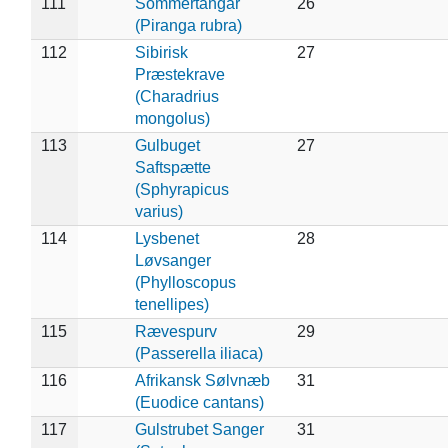
111
Sommertangar
26
(Piranga rubra)
112
Sibirisk
27
Præstekrave
(Charadrius
mongolus)
113
Gulbuget
27
Saftspætte
(Sphyrapicus
varius)
114
Lysbenet
28
Løvsanger
(Phylloscopus
tenellipes)
115
Rævespurv
29
(Passerella iliaca)
116
Afrikansk Sølvnæb
31
(Euodice cantans)
117
Gulstrubet Sanger
31