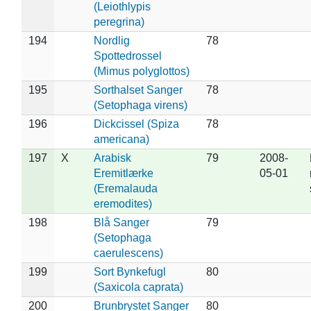
(Leiothlypis
peregrina)
194
Nordlig
78
Spottedrossel
(Mimus polyglottos)
195
Sorthalset Sanger
78
(Setophaga virens)
196
Dickcissel (Spiza
78
americana)
197
X
Arabisk
79
2008-
Eremitlærke
05-01
(Eremalauda
eremodites)
198
Blå Sanger
79
(Setophaga
caerulescens)
199
Sort Bynkefugl
80
(Saxicola caprata)
200
Brunbrystet Sanger
80