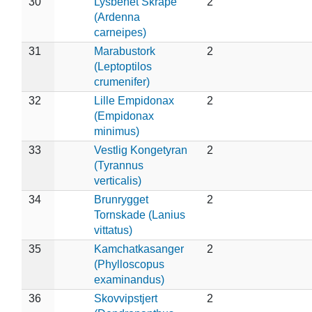
30
Lysbenet Skråpe
2
(Ardenna
carneipes)
31
Marabustork
2
(Leptoptilos
crumenifer)
32
Lille Empidonax
2
(Empidonax
minimus)
33
Vestlig Kongetyran
2
(Tyrannus
verticalis)
34
Brunrygget
2
Tornskade (Lanius
vittatus)
35
Kamchatkasanger
2
(Phylloscopus
examinandus)
36
Skovvipstjert
2