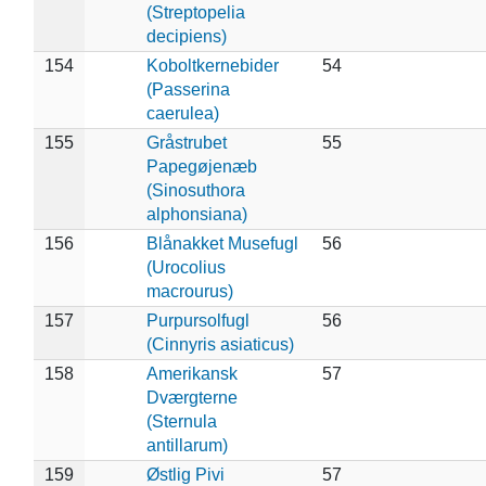
(Streptopelia
decipiens)
154
Koboltkernebider
54
(Passerina
caerulea)
155
Gråstrubet
55
Papegøjenæb
(Sinosuthora
alphonsiana)
156
Blånakket Musefugl
56
(Urocolius
macrourus)
157
Purpursolfugl
56
(Cinnyris asiaticus)
158
Amerikansk
57
Dværgterne
(Sternula
antillarum)
159
Østlig Pivi
57