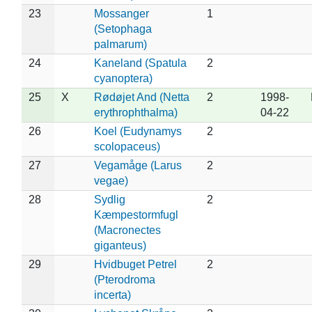
23
Mossanger
1
(Setophaga
palmarum)
24
Kaneland (Spatula
2
cyanoptera)
25
X
Rødøjet And (Netta
2
1998-
erythrophthalma)
04-22
26
Koel (Eudynamys
2
scolopaceus)
27
Vegamåge (Larus
2
vegae)
28
Sydlig
2
Kæmpestormfugl
(Macronectes
giganteus)
29
Hvidbuget Petrel
2
(Pterodroma
incerta)