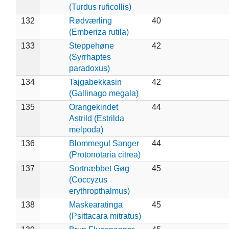
(Turdus ruficollis)
132
Rødværling
40
(Emberiza rutila)
133
Steppehøne
42
(Syrrhaptes
paradoxus)
134
Tajgabekkasin
42
(Gallinago megala)
135
Orangekindet
44
Astrild (Estrilda
melpoda)
136
Blommegul Sanger
44
(Protonotaria citrea)
137
Sortnæbbet Gøg
45
(Coccyzus
erythropthalmus)
138
Maskearatinga
45
(Psittacara mitratus)