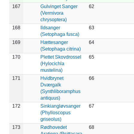
167
Gulvinget Sanger
62
(Vermivora
chrysoptera)
168
Ildsanger
63
(Setophaga fusca)
169
Hættesanger
64
(Setophaga citrina)
170
Plettet Skovdrossel
65
(Hylocichla
mustelina)
171
Hvidbrynet
66
Dværgalk
(Synthliboramphus
antiquus)
172
Sinkiangløvsanger
67
(Phylloscopus
griseolus)
173
Rødhovedet
68
Aratinga (Psittacara