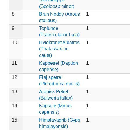
(Scolopax minor)
8
Brun Noddy (Anous
1
stolidus)
9
Toplunde
1
(Fratercula cirrhata)
10
Hvidkronet Albatros
1
(Thalassarche
cauta)
11
Kappetrel (Daption
1
capense)
12
Fløjlspetrel
1
(Pterodroma mollis)
13
Arabisk Petrel
1
(Bulweria fallax)
14
Kapsule (Morus
1
capensis)
15
Himalayagrib (Gyps
1
himalayensis)