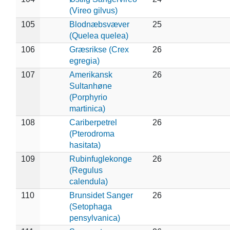
(Vireo gilvus)
105
Blodnæbsvæver
25
(Quelea quelea)
106
Græsrikse (Crex
26
egregia)
107
Amerikansk
26
Sultanhøne
(Porphyrio
martinica)
108
Cariberpetrel
26
(Pterodroma
hasitata)
109
Rubinfuglekonge
26
(Regulus
calendula)
110
Brunsidet Sanger
26
(Setophaga
pensylvanica)