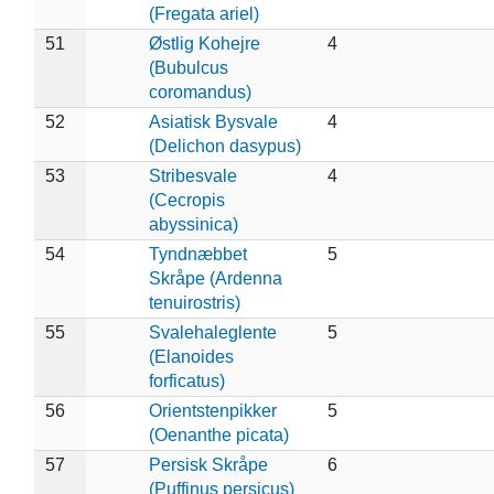
(Fregata ariel)
51
Østlig Kohejre
4
(Bubulcus
coromandus)
52
Asiatisk Bysvale
4
(Delichon dasypus)
53
Stribesvale
4
(Cecropis
abyssinica)
54
Tyndnæbbet
5
Skråpe (Ardenna
tenuirostris)
55
Svalehaleglente
5
(Elanoides
forficatus)
56
Orientstenpikker
5
(Oenanthe picata)
57
Persisk Skråpe
6
(Puffinus persicus)