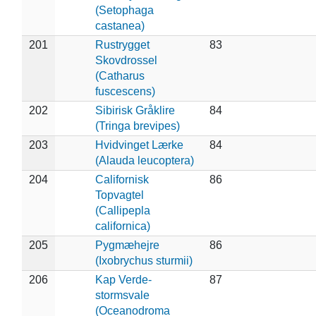
(Setophaga
castanea)
201
Rustrygget
83
Skovdrossel
(Catharus
fuscescens)
202
Sibirisk Gråklire
84
(Tringa brevipes)
203
Hvidvinget Lærke
84
(Alauda leucoptera)
204
Californisk
86
Topvagtel
(Callipepla
californica)
205
Pygmæhejre
86
(Ixobrychus sturmii)
206
Kap Verde-
87
stormsvale
(Oceanodroma