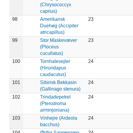
(Chrysococcyx
caprius)
98
Amerikansk
23
Duehøg (Accipiter
atricapillus)
99
Stor Maskevæver
23
(Ploceus
cucullatus)
100
Tornhalesejler
24
(Hirundapus
caudacutus)
101
Sibirisk Bekkasin
24
(Gallinago stenura)
102
Trindadepetrel
24
(Pterodroma
arminjoniana)
103
Vinhejre (Ardeola
24
bacchus)
104
Østlig Sangervireo
24