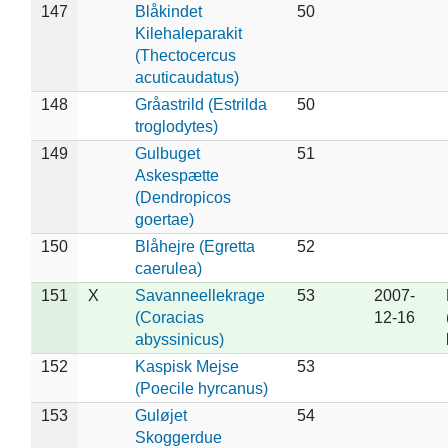
147
Blåkindet
50
Kilehaleparakit
(Thectocercus
acuticaudatus)
148
Gråastrild (Estrilda
50
troglodytes)
149
Gulbuget
51
Askespætte
(Dendropicos
goertae)
150
Blåhejre (Egretta
52
caerulea)
151
X
Savanneellekrage
53
2007-
(Coracias
12-16
abyssinicus)
152
Kaspisk Mejse
53
(Poecile hyrcanus)
153
Guløjet
54
Skoggerdue