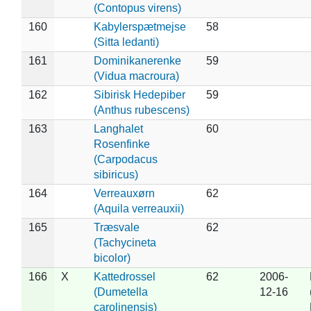
(Contopus virens)
160
Kabylerspætmejse
58
(Sitta ledanti)
161
Dominikanerenke
59
(Vidua macroura)
162
Sibirisk Hedepiber
59
(Anthus rubescens)
163
Langhalet
60
Rosenfinke
(Carpodacus
sibiricus)
164
Verreauxørn
62
(Aquila verreauxii)
165
Træsvale
62
(Tachycineta
bicolor)
166
X
Kattedrossel
62
2006-
(Dumetella
12-16
carolinensis)