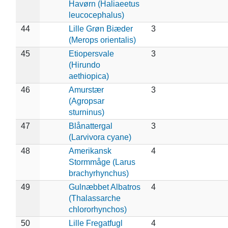
Havørn (Haliaeetus
leucocephalus)
44
Lille Grøn Biæder
3
(Merops orientalis)
45
Etiopersvale
3
(Hirundo
aethiopica)
46
Amurstær
3
(Agropsar
sturninus)
47
Blånattergal
3
(Larvivora cyane)
48
Amerikansk
4
Stormmåge (Larus
brachyrhynchus)
49
Gulnæbbet Albatros
4
(Thalassarche
chlororhynchos)
50
Lille Fregatfugl
4