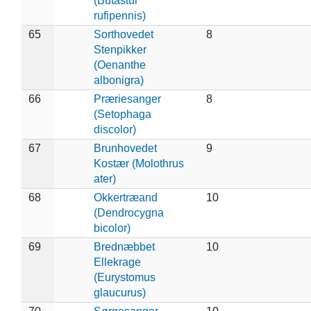
(Butastur
rufipennis)
65
Sorthovedet
8
Stenpikker
(Oenanthe
albonigra)
66
Præriesanger
8
(Setophaga
discolor)
67
Brunhovedet
9
Kostær (Molothrus
ater)
68
Okkertræand
10
(Dendrocygna
bicolor)
69
Brednæbbet
10
Ellekrage
(Eurystomus
glaucurus)