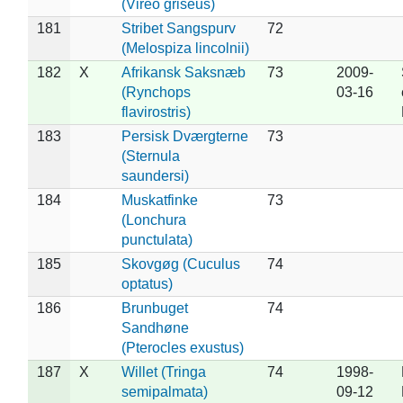
(Vireo griseus)
181
Stribet Sangspurv
72
(Melospiza lincolnii)
182
X
Afrikansk Saksnæb
73
2009-
(Rynchops
03-16
flavirostris)
183
Persisk Dværgterne
73
(Sternula
saundersi)
184
Muskatfinke
73
(Lonchura
punctulata)
185
Skovgøg (Cuculus
74
optatus)
186
Brunbuget
74
Sandhøne
(Pterocles exustus)
187
X
Willet (Tringa
74
1998-
semipalmata)
09-12