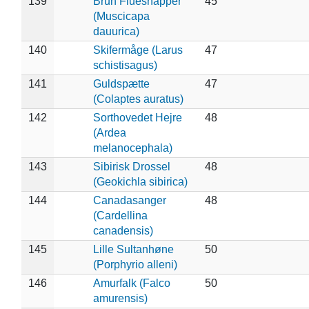
139
Brun Fluesnapper
45
(Muscicapa
dauurica)
140
Skifermåge (Larus
47
schistisagus)
141
Guldspætte
47
(Colaptes auratus)
142
Sorthovedet Hejre
48
(Ardea
melanocephala)
143
Sibirisk Drossel
48
(Geokichla sibirica)
144
Canadasanger
48
(Cardellina
canadensis)
145
Lille Sultanhøne
50
(Porphyrio alleni)
146
Amurfalk (Falco
50
amurensis)