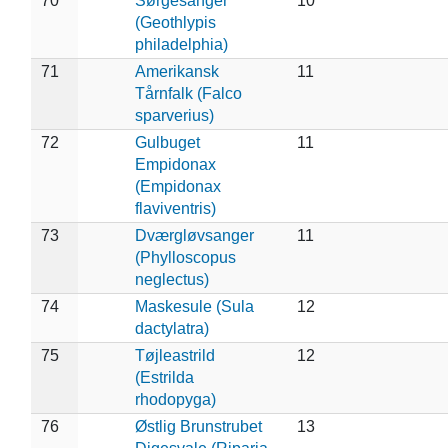
70
Sørgesanger
10
(Geothlypis
philadelphia)
71
Amerikansk
11
Tårnfalk (Falco
sparverius)
72
Gulbuget
11
Empidonax
(Empidonax
flaviventris)
73
Dværgløvsanger
11
(Phylloscopus
neglectus)
74
Maskesule (Sula
12
dactylatra)
75
Tøjleastrild
12
(Estrilda
rhodopyga)
76
Østlig Brunstrubet
13