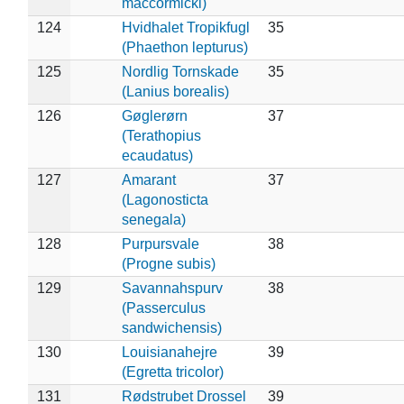
maccormicki)
124
Hvidhalet Tropikfugl
35
(Phaethon lepturus)
125
Nordlig Tornskade
35
(Lanius borealis)
126
Gøglerørn
37
(Terathopius
ecaudatus)
127
Amarant
37
(Lagonosticta
senegala)
128
Purpursvale
38
(Progne subis)
129
Savannahspurv
38
(Passerculus
sandwichensis)
130
Louisianahejre
39
(Egretta tricolor)
131
Rødstrubet Drossel
39