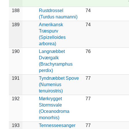
188
Rustdrossel
74
(Turdus naumanni)
189
Amerikansk
74
Træspurv
(Spizelloides
arborea)
190
Langnæbbet
76
Dværgalk
(Brachyramphus
perdix)
191
Tyndnæbbet Spove
77
(Numenius
tenuirostris)
192
Mørkrygget
77
Stormsvale
(Oceanodroma
monorhis)
193
Tennesseesanger
77