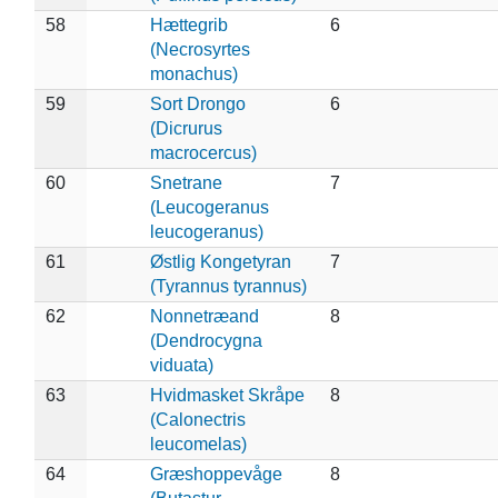
58
Hættegrib
6
(Necrosyrtes
monachus)
59
Sort Drongo
6
(Dicrurus
macrocercus)
60
Snetrane
7
(Leucogeranus
leucogeranus)
61
Østlig Kongetyran
7
(Tyrannus tyrannus)
62
Nonnetræand
8
(Dendrocygna
viduata)
63
Hvidmasket Skråpe
8
(Calonectris
leucomelas)
64
Græshoppevåge
8