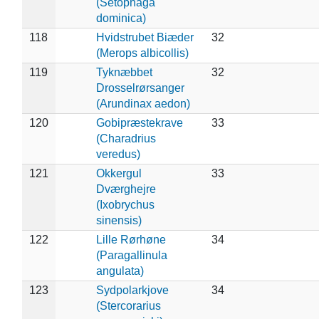
(Setophaga
dominica)
118
Hvidstrubet Biæder
32
(Merops albicollis)
119
Tyknæbbet
32
Drosselrørsanger
(Arundinax aedon)
120
Gobipræstekrave
33
(Charadrius
veredus)
121
Okkergul
33
Dværghejre
(Ixobrychus
sinensis)
122
Lille Rørhøne
34
(Paragallinula
angulata)
123
Sydpolarkjove
34
(Stercorarius