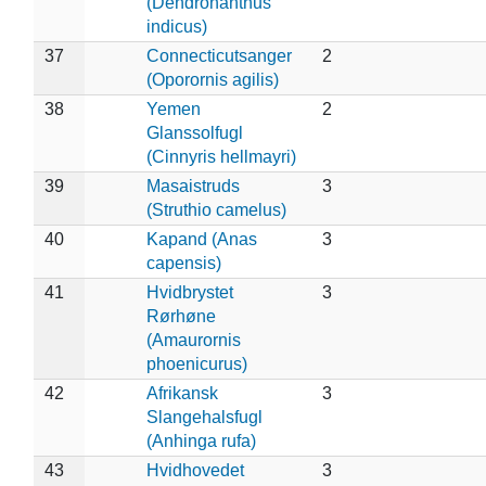
(Dendronanthus
indicus)
37
Connecticutsanger
2
(Oporornis agilis)
38
Yemen
2
Glanssolfugl
(Cinnyris hellmayri)
39
Masaistruds
3
(Struthio camelus)
40
Kapand (Anas
3
capensis)
41
Hvidbrystet
3
Rørhøne
(Amaurornis
phoenicurus)
42
Afrikansk
3
Slangehalsfugl
(Anhinga rufa)
43
Hvidhovedet
3