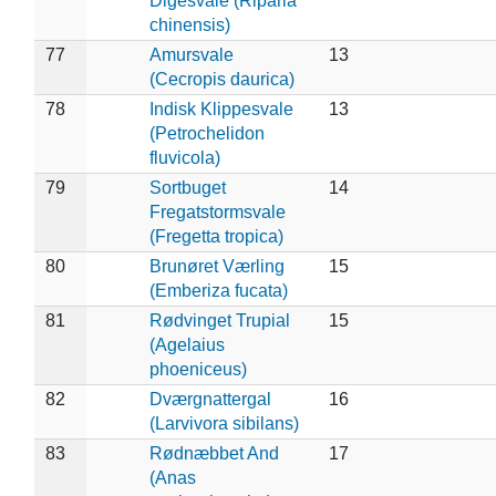
Digesvale (Riparia
chinensis)
77
Amursvale
13
(Cecropis daurica)
78
Indisk Klippesvale
13
(Petrochelidon
fluvicola)
79
Sortbuget
14
Fregatstormsvale
(Fregetta tropica)
80
Brunøret Værling
15
(Emberiza fucata)
81
Rødvinget Trupial
15
(Agelaius
phoeniceus)
82
Dværgnattergal
16
(Larvivora sibilans)
83
Rødnæbbet And
17
(Anas