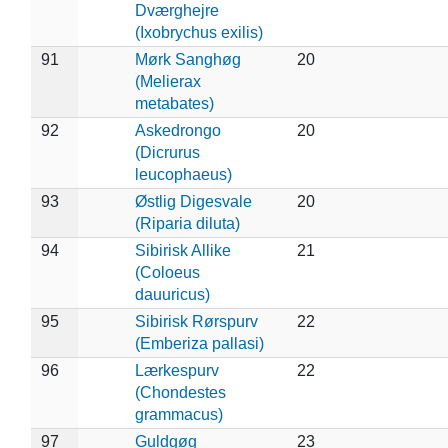
Dværghejre
(Ixobrychus exilis)
91
Mørk Sanghøg
20
(Melierax
metabates)
92
Askedrongo
20
(Dicrurus
leucophaeus)
93
Østlig Digesvale
20
(Riparia diluta)
94
Sibirisk Allike
21
(Coloeus
dauuricus)
95
Sibirisk Rørspurv
22
(Emberiza pallasi)
96
Lærkespurv
22
(Chondestes
grammacus)
97
Guldgøg
23