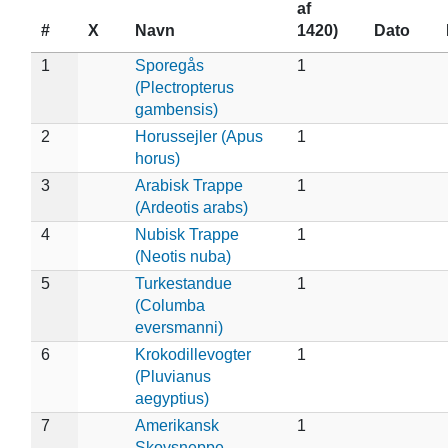
af
#
X
Navn
1420)
Dato
1
Sporegås
1
(Plectropterus
gambensis)
2
Horussejler (Apus
1
horus)
3
Arabisk Trappe
1
(Ardeotis arabs)
4
Nubisk Trappe
1
(Neotis nuba)
5
Turkestandue
1
(Columba
eversmanni)
6
Krokodillevogter
1
(Pluvianus
aegyptius)
7
Amerikansk
1
Skovsneppe