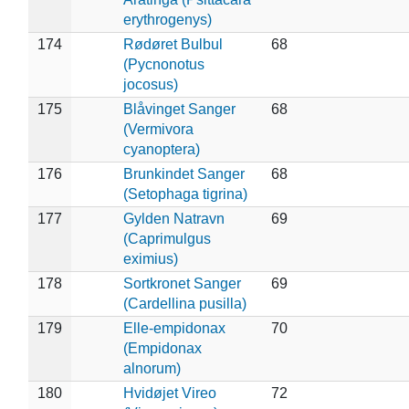
erythrogenys)
174
Rødøret Bulbul
68
(Pycnonotus
jocosus)
175
Blåvinget Sanger
68
(Vermivora
cyanoptera)
176
Brunkindet Sanger
68
(Setophaga tigrina)
177
Gylden Natravn
69
(Caprimulgus
eximius)
178
Sortkronet Sanger
69
(Cardellina pusilla)
179
Elle-empidonax
70
(Empidonax
alnorum)
180
Hvidøjet Vireo
72