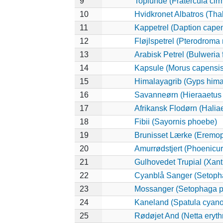
9
Toplunde (Fratercula cirr
10
Hvidkronet Albatros (Tha
11
Kappetrel (Daption cape
12
Fløjlspetrel (Pterodroma 
13
Arabisk Petrel (Bulweria f
14
Kapsule (Morus capensis
15
Himalayagrib (Gyps hima
16
Savanneørn (Hieraaetus 
17
Afrikansk Flodørn (Haliae
18
Fibii (Sayornis phoebe)
19
Brunisset Lærke (Eremopt
20
Amurrødstjert (Phoenicur
21
Gulhovedet Trupial (Xan
22
Cyanblå Sanger (Setoph
23
Mossanger (Setophaga 
24
Kaneland (Spatula cyano
25
Rødøjet And (Netta eryt