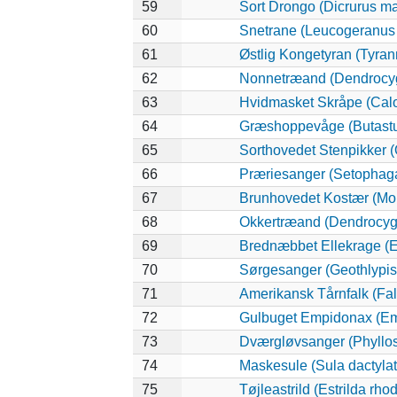
59
Sort Drongo (Dicrurus m
60
Snetrane (Leucogeranus
61
Østlig Kongetyran (Tyran
62
Nonnetræand (Dendrocyg
63
Hvidmasket Skråpe (Calo
64
Græshoppevåge (Butastur
65
Sorthovedet Stenpikker 
66
Præriesanger (Setophaga
67
Brunhovedet Kostær (Mol
68
Okkertræand (Dendrocygn
69
Brednæbbet Ellekrage (E
70
Sørgesanger (Geothlypis 
71
Amerikansk Tårnfalk (Fal
72
Gulbuget Empidonax (Emp
73
Dværgløvsanger (Phyllos
74
Maskesule (Sula dactylat
75
Tøjleastrild (Estrilda rh