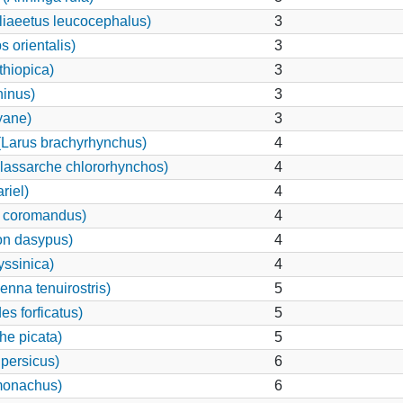
iaeetus leucocephalus)
3
 orientalis)
3
thiopica)
3
ninus)
3
yane)
3
Larus brachyrhynchus)
4
lassarche chlororhynchos)
4
riel)
4
s coromandus)
4
on dasypus)
4
yssinica)
4
nna tenuirostris)
5
s forficatus)
5
he picata)
5
 persicus)
6
monachus)
6