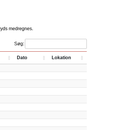
kryds medregnes.
Søg:
Dato
Lokation