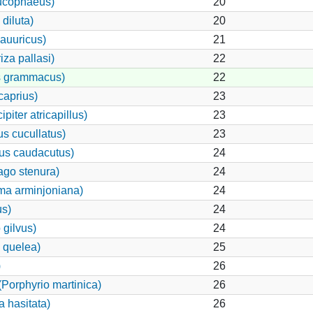
ucophaeus)
20
diluta)
20
dauuricus)
21
za pallasi)
22
s grammacus)
22
aprius)
23
iter atricapillus)
23
s cucullatus)
23
pus caudacutus)
24
ago stenura)
24
ma arminjoniana)
24
us)
24
 gilvus)
24
 quelea)
25
)
26
Porphyrio martinica)
26
a hasitata)
26