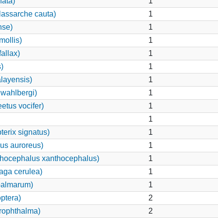
hata)
1
lassarche cauta)
1
nse)
1
mollis)
1
allax)
1
)
1
layensis)
1
wahlbergi)
1
etus vocifer)
1
1
erix signatus)
1
us auroreus)
1
thocephalus xanthocephalus)
1
aga cerulea)
1
palmarum)
1
ptera)
2
hrophthalma)
2