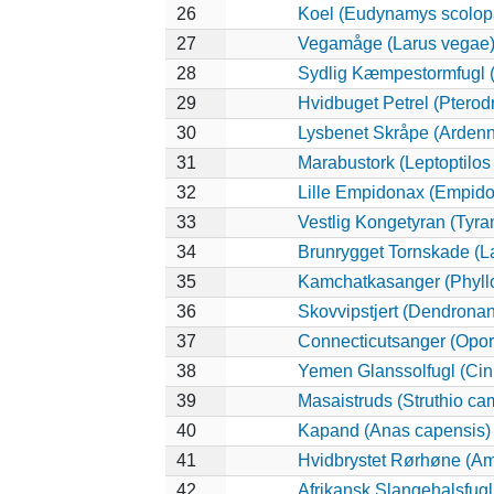
26
Koel (Eudynamys scolop
27
Vegamåge (Larus vegae
28
Sydlig Kæmpestormfugl (
29
Hvidbuget Petrel (Pterod
30
Lysbenet Skråpe (Ardenn
31
Marabustork (Leptoptilos
32
Lille Empidonax (Empid
33
Vestlig Kongetyran (Tyran
34
Brunrygget Tornskade (La
35
Kamchatkasanger (Phyll
36
Skovvipstjert (Dendronan
37
Connecticutsanger (Oporo
38
Yemen Glanssolfugl (Cinn
39
Masaistruds (Struthio ca
40
Kapand (Anas capensis)
41
Hvidbrystet Rørhøne (Am
42
Afrikansk Slangehalsfugl