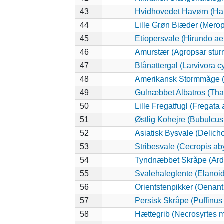
43
Hvidhovedet Havørn (Hal
44
Lille Grøn Biæder (Merops
45
Etiopersvale (Hirundo ae
46
Amurstær (Agropsar stur
47
Blånattergal (Larvivora c
48
Amerikansk Stormmåge (
49
Gulnæbbet Albatros (Tha
50
Lille Fregatfugl (Fregata a
51
Østlig Kohejre (Bubulcu
52
Asiatisk Bysvale (Delich
53
Stribesvale (Cecropis ab
54
Tyndnæbbet Skråpe (Arde
55
Svalehaleglente (Elanoide
56
Orientstenpikker (Oenant
57
Persisk Skråpe (Puffinus
58
Hættegrib (Necrosyrtes 