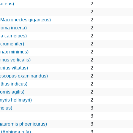
aceus)
2
)
2
Macronectes giganteus)
2
roma incerta)
2
a carneipes)
2
 crumenifer)
2
onax minimus)
2
nus verticalis)
2
nius vittatus)
2
oscopus examinandus)
2
thus indicus)
2
rnis agilis)
2
yris hellmayri)
2
melus)
3
3
aurornis phoenicurus)
3
 (Anhinga rufa)
3