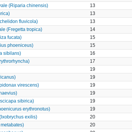
ale (Riparia chinensis)
13
rica)
13
chelidon fluvicola)
13
e (Fregetta tropica)
14
za fucata)
15
aius phoeniceus)
15
 sibilans)
16
ythrorhyncha)
17
19
ricanus)
19
idonax virescens)
19
naevius)
19
scicapa sibirica)
19
oenicurus erythronotus)
19
xobrychus exilis)
20
 metabates)
20