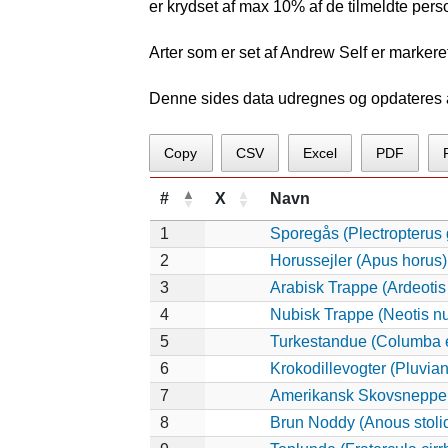
er krydset af max 10% af de tilmeldte pers
Arter som er set af Andrew Self er markere
Denne sides data udregnes og opdateres au
Copy
CSV
Excel
PDF
#
X
Navn
1
Sporegås (Plectropterus
2
Horussejler (Apus horus)
3
Arabisk Trappe (Ardeotis
4
Nubisk Trappe (Neotis n
5
Turkestandue (Columba 
6
Krokodillevogter (Pluvia
7
Amerikansk Skovsneppe 
8
Brun Noddy (Anous stoli