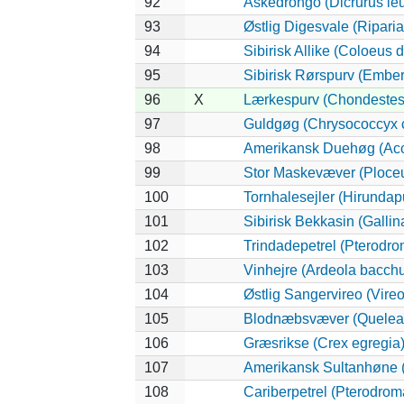
92
Askedrongo (Dicrurus le
93
Østlig Digesvale (Riparia 
94
Sibirisk Allike (Coloeus 
95
Sibirisk Rørspurv (Emberi
96
X
Lærkespurv (Chondeste
97
Guldgøg (Chrysococcyx c
98
Amerikansk Duehøg (Accip
99
Stor Maskevæver (Ploceu
100
Tornhalesejler (Hirunda
101
Sibirisk Bekkasin (Gallin
102
Trindadepetrel (Pterodro
103
Vinhejre (Ardeola bacch
104
Østlig Sangervireo (Vireo
105
Blodnæbsvæver (Quelea
106
Græsrikse (Crex egregia
107
Amerikansk Sultanhøne (
108
Cariberpetrel (Pterodrom