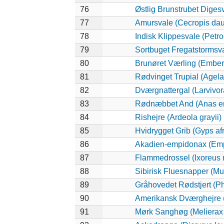
76
Østlig Brunstrubet Digesv
77
Amursvale (Cecropis dau
78
Indisk Klippesvale (Petro
79
Sortbuget Fregatstormsval
80
Brunøret Værling (Emberi
81
Rødvinget Trupial (Agel
82
Dværgnattergal (Larvivora
83
Rødnæbbet And (Anas er
84
Rishejre (Ardeola grayii)
85
Hvidrygget Grib (Gyps af
86
Akadien-empidonax (Emp
87
Flammedrossel (Ixoreus 
88
Sibirisk Fluesnapper (Mu
89
Gråhovedet Rødstjert (Ph
90
Amerikansk Dværghejre (I
91
Mørk Sanghøg (Melierax