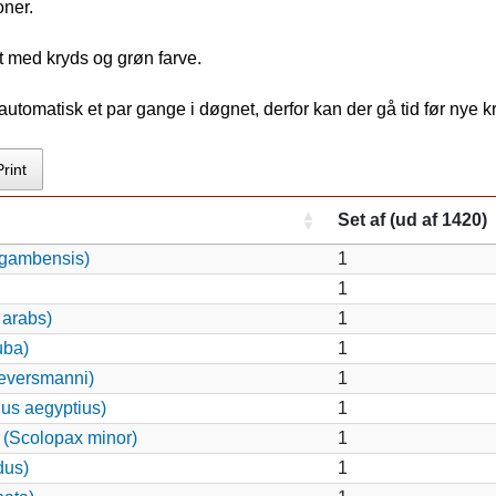
oner.
t med kryds og grøn farve.
tomatisk et par gange i døgnet, derfor kan der gå tid før nye 
Print
Set af (ud af 1420)
 gambensis)
1
1
 arabs)
1
uba)
1
eversmanni)
1
nus aegyptius)
1
(Scolopax minor)
1
dus)
1