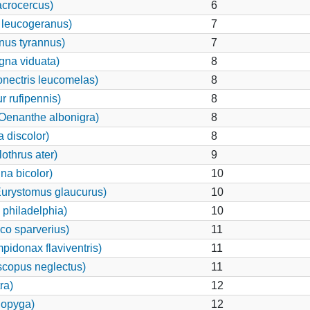
acrocercus)
6
 leucogeranus)
7
nus tyrannus)
7
na viduata)
8
nectris leucomelas)
8
 rufipennis)
8
(Oenanthe albonigra)
8
 discolor)
8
othrus ater)
9
a bicolor)
10
urystomus glaucurus)
10
philadelphia)
10
co sparverius)
11
idonax flaviventris)
11
copus neglectus)
11
ra)
12
odopyga)
12