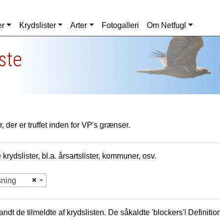
er
Krydslister
Arter
Fotogalleri
Om Netfugl
iste
, der er truffet inden for VP's grænser.
krydslister, bl.a. årsartslister, kommuner, osv.
×
sning
andt de tilmeldte af krydslisten. De såkaldte 'blockers'! Definition