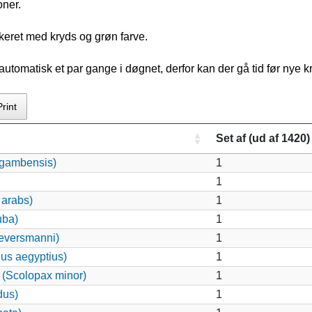
oner.
keret med kryds og grøn farve.
tomatisk et par gange i døgnet, derfor kan der gå tid før nye 
Print
Set af (ud af 1420)
 gambensis)
1
1
 arabs)
1
uba)
1
eversmanni)
1
nus aegyptius)
1
(Scolopax minor)
1
dus)
1