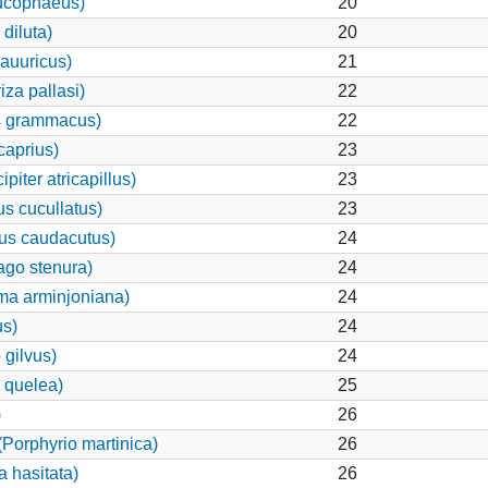
ucophaeus)
20
diluta)
20
dauuricus)
21
za pallasi)
22
s grammacus)
22
aprius)
23
iter atricapillus)
23
s cucullatus)
23
pus caudacutus)
24
ago stenura)
24
ma arminjoniana)
24
us)
24
 gilvus)
24
 quelea)
25
)
26
Porphyrio martinica)
26
a hasitata)
26