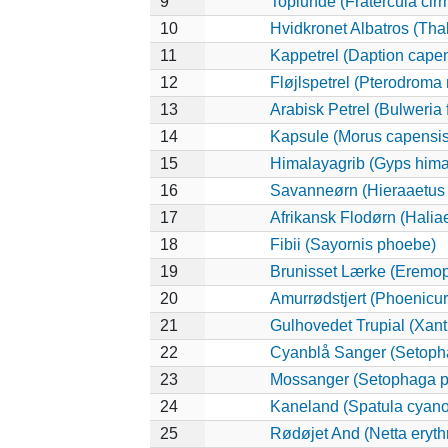
9
Toplunde (Fratercula cirr
10
Hvidkronet Albatros (Tha
11
Kappetrel (Daption cape
12
Fløjlspetrel (Pterodroma 
13
Arabisk Petrel (Bulweria f
14
Kapsule (Morus capensis
15
Himalayagrib (Gyps hima
16
Savanneørn (Hieraaetus 
17
Afrikansk Flodørn (Haliae
18
Fibii (Sayornis phoebe)
19
Brunisset Lærke (Eremopt
20
Amurrødstjert (Phoenicur
21
Gulhovedet Trupial (Xan
22
Cyanblå Sanger (Setoph
23
Mossanger (Setophaga 
24
Kaneland (Spatula cyano
25
Rødøjet And (Netta eryt