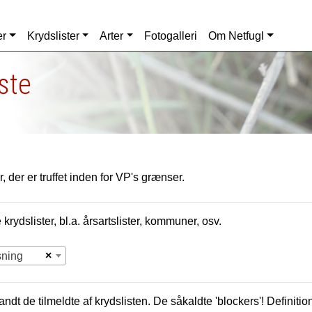
er
Krydslister
Arter
Fotogalleri
Om Netfugl
iste
, der er truffet inden for VP's grænser.
krydslister, bl.a. årsartslister, kommuner, osv.
×
sning
andt de tilmeldte af krydslisten. De såkaldte 'blockers'! Definition