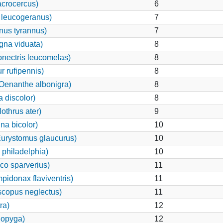
acrocercus)
6
 leucogeranus)
7
nus tyrannus)
7
na viduata)
8
nectris leucomelas)
8
 rufipennis)
8
(Oenanthe albonigra)
8
 discolor)
8
othrus ater)
9
a bicolor)
10
urystomus glaucurus)
10
philadelphia)
10
co sparverius)
11
idonax flaviventris)
11
copus neglectus)
11
ra)
12
odopyga)
12