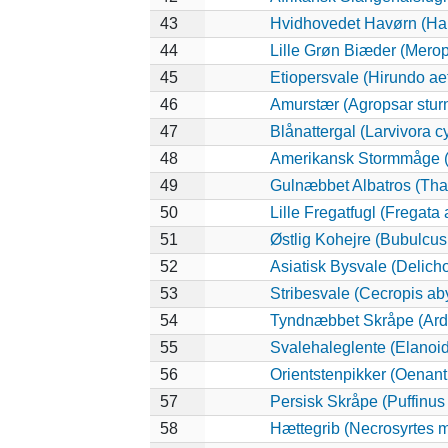
43
Hvidhovedet Havørn (Hal
44
Lille Grøn Biæder (Merops
45
Etiopersvale (Hirundo ae
46
Amurstær (Agropsar stur
47
Blånattergal (Larvivora c
48
Amerikansk Stormmåge (
49
Gulnæbbet Albatros (Tha
50
Lille Fregatfugl (Fregata a
51
Østlig Kohejre (Bubulcu
52
Asiatisk Bysvale (Delich
53
Stribesvale (Cecropis ab
54
Tyndnæbbet Skråpe (Arde
55
Svalehaleglente (Elanoide
56
Orientstenpikker (Oenant
57
Persisk Skråpe (Puffinus
58
Hættegrib (Necrosyrtes 