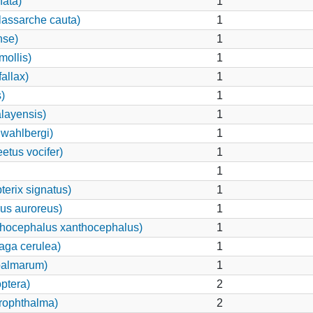
hata)
1
lassarche cauta)
1
nse)
1
mollis)
1
allax)
1
)
1
layensis)
1
wahlbergi)
1
etus vocifer)
1
1
erix signatus)
1
us auroreus)
1
thocephalus xanthocephalus)
1
aga cerulea)
1
palmarum)
1
ptera)
2
hrophthalma)
2