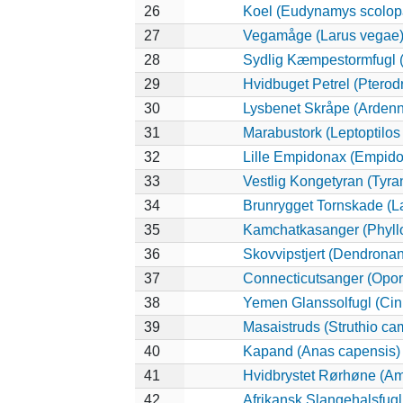
26
Koel (Eudynamys scolop
27
Vegamåge (Larus vegae
28
Sydlig Kæmpestormfugl (
29
Hvidbuget Petrel (Pterod
30
Lysbenet Skråpe (Ardenn
31
Marabustork (Leptoptilos
32
Lille Empidonax (Empid
33
Vestlig Kongetyran (Tyran
34
Brunrygget Tornskade (La
35
Kamchatkasanger (Phyll
36
Skovvipstjert (Dendronan
37
Connecticutsanger (Oporo
38
Yemen Glanssolfugl (Cinn
39
Masaistruds (Struthio ca
40
Kapand (Anas capensis)
41
Hvidbrystet Rørhøne (Am
42
Afrikansk Slangehalsfugl