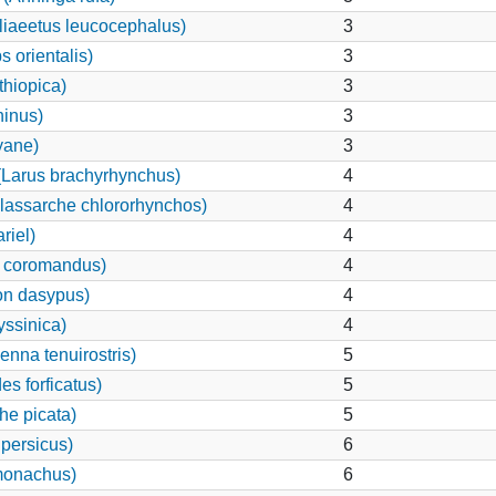
iaeetus leucocephalus)
3
 orientalis)
3
thiopica)
3
ninus)
3
yane)
3
Larus brachyrhynchus)
4
lassarche chlororhynchos)
4
riel)
4
s coromandus)
4
on dasypus)
4
yssinica)
4
nna tenuirostris)
5
s forficatus)
5
he picata)
5
 persicus)
6
monachus)
6