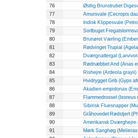
76
Østlig Brunstrubet Digesv
77
Amursvale (Cecropis dau
78
Indisk Klippesvale (Petro
79
Sortbuget Fregatstormsval
80
Brunøret Værling (Emberi
81
Rødvinget Trupial (Agel
82
Dværgnattergal (Larvivora
83
Rødnæbbet And (Anas er
84
Rishejre (Ardeola grayii)
85
Hvidrygget Grib (Gyps af
86
Akadien-empidonax (Emp
87
Flammedrossel (Ixoreus 
88
Sibirisk Fluesnapper (Mu
89
Gråhovedet Rødstjert (Ph
90
Amerikansk Dværghejre (I
91
Mørk Sanghøg (Melierax