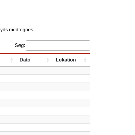
kryds medregnes.
Søg:
Dato
Lokation