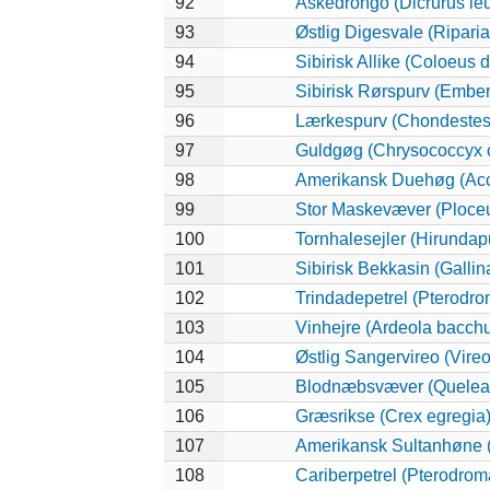
92
Askedrongo (Dicrurus le
93
Østlig Digesvale (Riparia 
94
Sibirisk Allike (Coloeus 
95
Sibirisk Rørspurv (Emberi
96
Lærkespurv (Chondeste
97
Guldgøg (Chrysococcyx c
98
Amerikansk Duehøg (Accip
99
Stor Maskevæver (Ploceu
100
Tornhalesejler (Hirunda
101
Sibirisk Bekkasin (Gallin
102
Trindadepetrel (Pterodro
103
Vinhejre (Ardeola bacch
104
Østlig Sangervireo (Vireo
105
Blodnæbsvæver (Quelea
106
Græsrikse (Crex egregia
107
Amerikansk Sultanhøne (
108
Cariberpetrel (Pterodrom