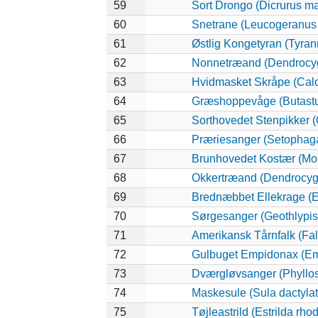
59
Sort Drongo (Dicrurus m
60
Snetrane (Leucogeranus
61
Østlig Kongetyran (Tyran
62
Nonnetræand (Dendrocyg
63
Hvidmasket Skråpe (Calo
64
Græshoppevåge (Butastur
65
Sorthovedet Stenpikker 
66
Præriesanger (Setophaga
67
Brunhovedet Kostær (Mol
68
Okkertræand (Dendrocygn
69
Brednæbbet Ellekrage (E
70
Sørgesanger (Geothlypis 
71
Amerikansk Tårnfalk (Fal
72
Gulbuget Empidonax (Emp
73
Dværgløvsanger (Phyllos
74
Maskesule (Sula dactylat
75
Tøjleastrild (Estrilda rh