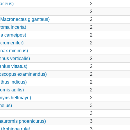
aceus)
2
)
2
Macronectes giganteus)
2
roma incerta)
2
a carneipes)
2
 crumenifer)
2
onax minimus)
2
nus verticalis)
2
nius vittatus)
2
oscopus examinandus)
2
thus indicus)
2
rnis agilis)
2
yris hellmayri)
2
melus)
3
3
aurornis phoenicurus)
3
 (Anhinga rufa)
3