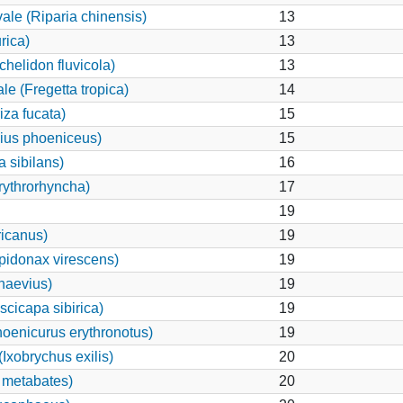
ale (Riparia chinensis)
13
rica)
13
chelidon fluvicola)
13
e (Fregetta tropica)
14
za fucata)
15
aius phoeniceus)
15
 sibilans)
16
ythrorhyncha)
17
19
ricanus)
19
idonax virescens)
19
naevius)
19
scicapa sibirica)
19
oenicurus erythronotus)
19
xobrychus exilis)
20
 metabates)
20