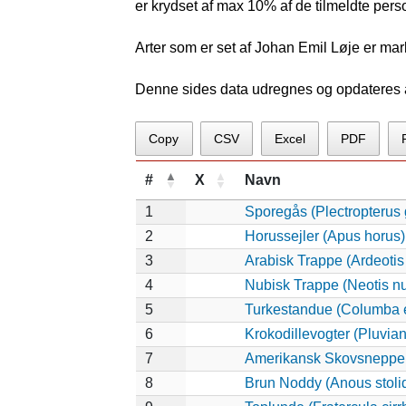
er krydset af max 10% af de tilmeldte pers
Arter som er set af Johan Emil Løje er mar
Denne sides data udregnes og opdateres au
Copy
CSV
Excel
PDF
#
X
Navn
1
Sporegås (Plectropterus
2
Horussejler (Apus horus)
3
Arabisk Trappe (Ardeotis
4
Nubisk Trappe (Neotis n
5
Turkestandue (Columba 
6
Krokodillevogter (Pluvia
7
Amerikansk Skovsneppe 
8
Brun Noddy (Anous stoli