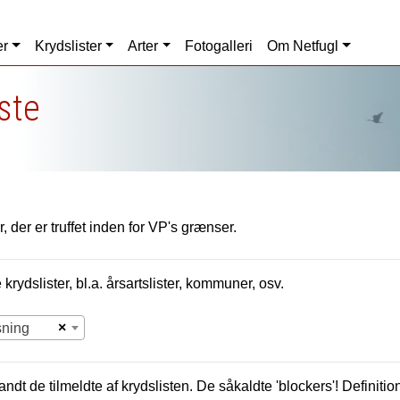
er
Krydslister
Arter
Fotogalleri
Om Netfugl
iste
, der er truffet inden for VP's grænser.
krydslister, bl.a. årsartslister, kommuner, osv.
×
sning
andt de tilmeldte af krydslisten. De såkaldte 'blockers'! Definition