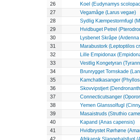
26
Koel (Eudynamys scolopa
27
Vegamåge (Larus vegae)
28
Sydlig Kæmpestormfugl (M
29
Hvidbuget Petrel (Pterodro
30
Lysbenet Skråpe (Ardenna 
31
Marabustork (Leptoptilos c
32
Lille Empidonax (Empidon
33
Vestlig Kongetyran (Tyrannu
34
Brunrygget Tornskade (Lani
35
Kamchatkasanger (Phyllo
36
Skovvipstjert (Dendronanth
37
Connecticutsanger (Opororn
38
Yemen Glanssolfugl (Cinnyr
39
Masaistruds (Struthio came
40
Kapand (Anas capensis)
41
Hvidbrystet Rørhøne (Amau
42
Afrikansk Slangehalsfugl (