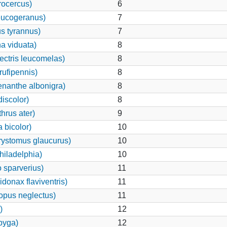
rocercus)
6
eucogeranus)
7
s tyrannus)
7
 viduata)
8
ctris leucomelas)
8
ufipennis)
8
enanthe albonigra)
8
iscolor)
8
hrus ater)
9
bicolor)
10
rystomus glaucurus)
10
hiladelphia)
10
 sparverius)
11
onax flaviventris)
11
opus neglectus)
11
)
12
opyga)
12