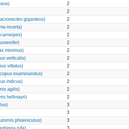
ceus)
2
2
acronectes giganteus)
2
ma incerta)
2
carneipes)
2
rumenifer)
2
ax minimus)
2
s verticalis)
2
us vittatus)
2
scopus examinandus)
2
us indicus)
2
is agilis)
2
is hellmayri)
2
lus)
3
3
rornis phoenicurus)
3
Anhinga rufa)
3