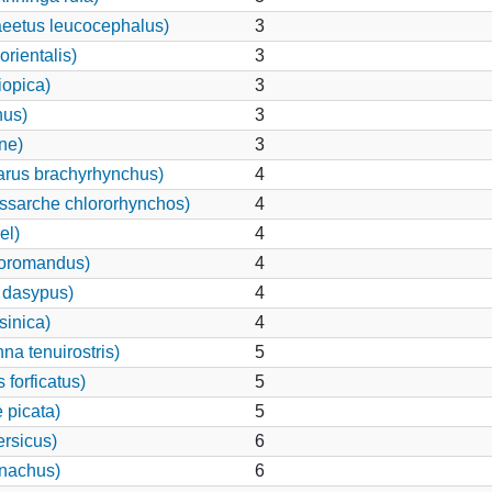
eetus leucocephalus)
3
rientalis)
3
iopica)
3
nus)
3
ne)
3
rus brachyrhynchus)
4
ssarche chlororhynchos)
4
el)
4
coromandus)
4
 dasypus)
4
sinica)
4
a tenuirostris)
5
forficatus)
5
 picata)
5
ersicus)
6
onachus)
6