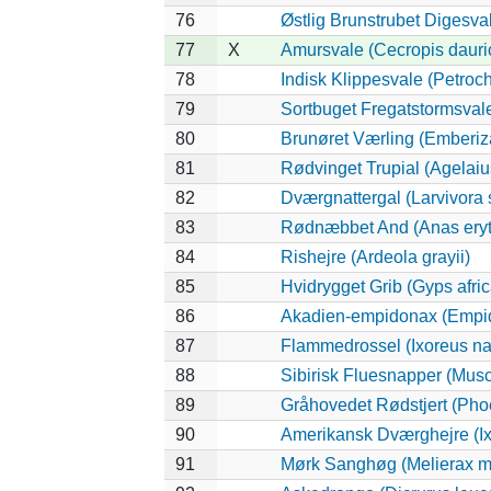
76
Østlig Brunstrubet Digesval
77
X
Amursvale (Cecropis dauri
78
Indisk Klippesvale (Petroch
79
Sortbuget Fregatstormsvale
80
Brunøret Værling (Emberiza
81
Rødvinget Trupial (Agelai
82
Dværgnattergal (Larvivora s
83
Rødnæbbet And (Anas eryt
84
Rishejre (Ardeola grayii)
85
Hvidrygget Grib (Gyps afri
86
Akadien-empidonax (Empid
87
Flammedrossel (Ixoreus na
88
Sibirisk Fluesnapper (Musc
89
Gråhovedet Rødstjert (Pho
90
Amerikansk Dværghejre (Ix
91
Mørk Sanghøg (Melierax m