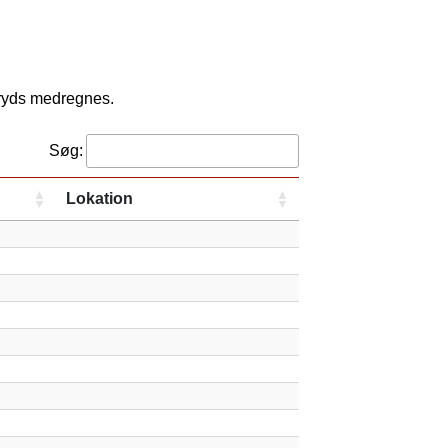
kryds medregnes.
Søg:
Lokation