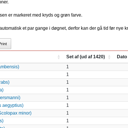
oner.
nsen er markeret med kryds og grøn farve.
tomatisk et par gange i døgnet, derfor kan der gå tid før nye 
Print
Set af (ud af 1420)
Dato
ambensis)
1
1
rabs)
1
a)
1
ersmanni)
1
s aegyptius)
1
colopax minor)
1
s)
1