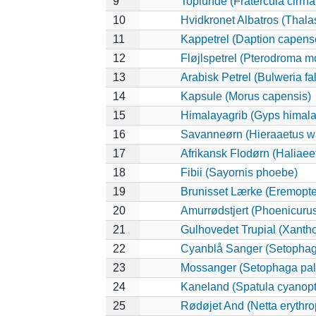
9
Toplunde (Fratercula cirrha
10
Hvidkronet Albatros (Thala
11
Kappetrel (Daption capens
12
Fløjlspetrel (Pterodroma mo
13
Arabisk Petrel (Bulweria fal
14
Kapsule (Morus capensis)
15
Himalayagrib (Gyps himala
16
Savanneørn (Hieraaetus wa
17
Afrikansk Flodørn (Haliaeet
18
Fibii (Sayornis phoebe)
19
Brunisset Lærke (Eremopter
20
Amurrødstjert (Phoenicuru
21
Gulhovedet Trupial (Xanth
22
Cyanblå Sanger (Setophag
23
Mossanger (Setophaga pa
24
Kaneland (Spatula cyanopt
25
Rødøjet And (Netta erythr