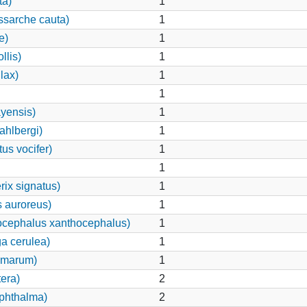
ta)
1
ssarche cauta)
1
e)
1
llis)
1
lax)
1
1
yensis)
1
hlbergi)
1
us vocifer)
1
1
ix signatus)
1
s auroreus)
1
ocephalus xanthocephalus)
1
a cerulea)
1
lmarum)
1
era)
2
ophthalma)
2