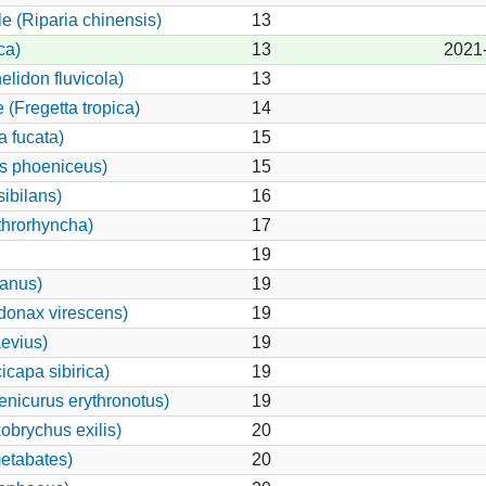
e (Riparia chinensis)
13
ca)
13
2021
elidon fluvicola)
13
 (Fregetta tropica)
14
 fucata)
15
us phoeniceus)
15
ibilans)
16
hrorhyncha)
17
19
canus)
19
onax virescens)
19
evius)
19
icapa sibirica)
19
enicurus erythronotus)
19
obrychus exilis)
20
etabates)
20