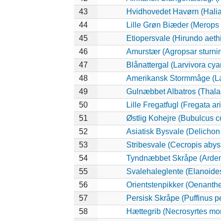
43
Hvidhovedet Havørn (Halia
44
Lille Grøn Biæder (Merops o
45
Etiopersvale (Hirundo aeth
46
Amurstær (Agropsar sturni
47
Blånattergal (Larvivora cya
48
Amerikansk Stormmåge (La
49
Gulnæbbet Albatros (Thala
50
Lille Fregatfugl (Fregata ari
51
Østlig Kohejre (Bubulcus 
52
Asiatisk Bysvale (Delichon
53
Stribesvale (Cecropis abys
54
Tyndnæbbet Skråpe (Ardenn
55
Svalehaleglente (Elanoides 
56
Orientstenpikker (Oenanthe
57
Persisk Skråpe (Puffinus p
58
Hættegrib (Necrosyrtes m