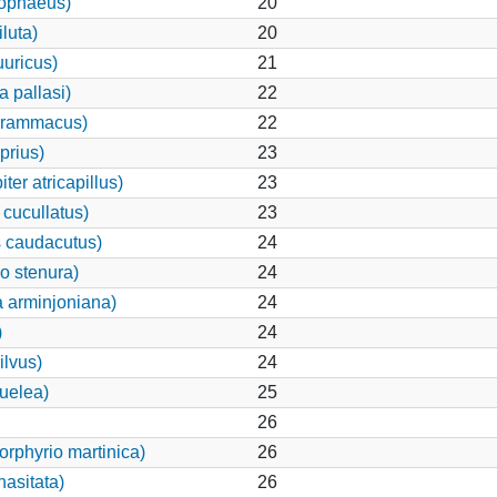
cophaeus)
20
luta)
20
uuricus)
21
 pallasi)
22
grammacus)
22
prius)
23
er atricapillus)
23
cucullatus)
23
s caudacutus)
24
o stenura)
24
a arminjoniana)
24
)
24
ilvus)
24
uelea)
25
26
rphyrio martinica)
26
hasitata)
26