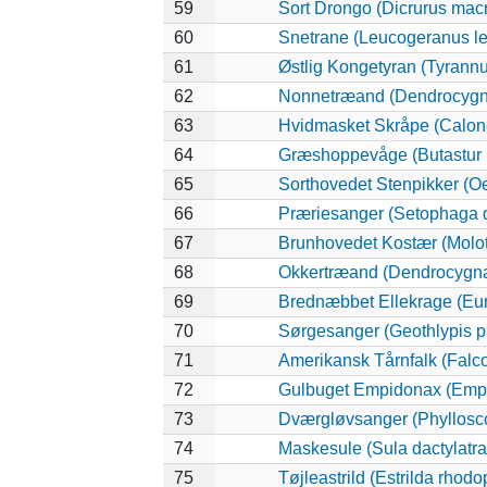
59
Sort Drongo (Dicrurus mac
60
Snetrane (Leucogeranus l
61
Østlig Kongetyran (Tyrannu
62
Nonnetræand (Dendrocygna
63
Hvidmasket Skråpe (Calone
64
Græshoppevåge (Butastur r
65
Sorthovedet Stenpikker (O
66
Præriesanger (Setophaga d
67
Brunhovedet Kostær (Molot
68
Okkertræand (Dendrocygna 
69
Brednæbbet Ellekrage (Eu
70
Sørgesanger (Geothlypis p
71
Amerikansk Tårnfalk (Falco
72
Gulbuget Empidonax (Empid
73
Dværgløvsanger (Phyllosc
74
Maskesule (Sula dactylatra
75
Tøjleastrild (Estrilda rhod