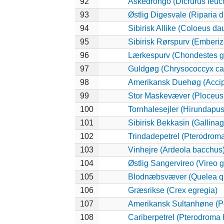
92
Askedrongo (Dicrurus leu
93
Østlig Digesvale (Riparia di
94
Sibirisk Allike (Coloeus da
95
Sibirisk Rørspurv (Emberiza
96
Lærkespurv (Chondestes 
97
Guldgøg (Chrysococcyx ca
98
Amerikansk Duehøg (Accipit
99
Stor Maskevæver (Ploceus 
100
Tornhalesejler (Hirundapu
101
Sibirisk Bekkasin (Gallinag
102
Trindadepetrel (Pterodrom
103
Vinhejre (Ardeola bacchus
104
Østlig Sangervireo (Vireo g
105
Blodnæbsvæver (Quelea q
106
Græsrikse (Crex egregia)
107
Amerikansk Sultanhøne (Po
108
Cariberpetrel (Pterodroma 