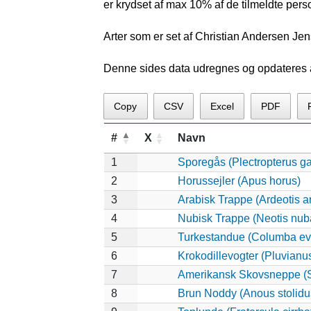
er krydset af max 10% af de tilmeldte pers
Arter som er set af Christian Andersen Je
Denne sides data udregnes og opdateres au
Copy
CSV
Excel
PDF
#
X
Navn
1
Sporegås (Plectropterus g
2
Horussejler (Apus horus)
3
Arabisk Trappe (Ardeotis a
4
Nubisk Trappe (Neotis nub
5
Turkestandue (Columba ev
6
Krokodillevogter (Pluvianu
7
Amerikansk Skovsneppe (S
8
Brun Noddy (Anous stolidu