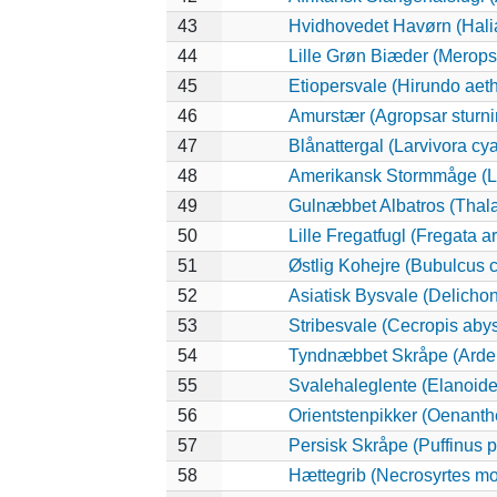
43
Hvidhovedet Havørn (Hali
44
Lille Grøn Biæder (Merops 
45
Etiopersvale (Hirundo aeth
46
Amurstær (Agropsar sturni
47
Blånattergal (Larvivora cy
48
Amerikansk Stormmåge (L
49
Gulnæbbet Albatros (Thal
50
Lille Fregatfugl (Fregata ar
51
Østlig Kohejre (Bubulcus
52
Asiatisk Bysvale (Delicho
53
Stribesvale (Cecropis abys
54
Tyndnæbbet Skråpe (Ardenn
55
Svalehaleglente (Elanoides
56
Orientstenpikker (Oenanth
57
Persisk Skråpe (Puffinus p
58
Hættegrib (Necrosyrtes m