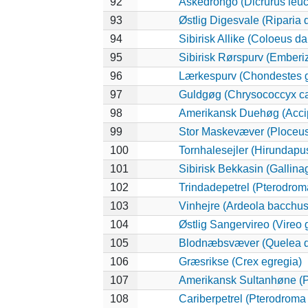
92
Askedrongo (Dicrurus leu
93
Østlig Digesvale (Riparia d
94
Sibirisk Allike (Coloeus da
95
Sibirisk Rørspurv (Emberiz
96
Lærkespurv (Chondestes
97
Guldgøg (Chrysococcyx ca
98
Amerikansk Duehøg (Accipit
99
Stor Maskevæver (Ploceus
100
Tornhalesejler (Hirundapu
101
Sibirisk Bekkasin (Gallina
102
Trindadepetrel (Pterodrom
103
Vinhejre (Ardeola bacchus
104
Østlig Sangervireo (Vireo g
105
Blodnæbsvæver (Quelea q
106
Græsrikse (Crex egregia)
107
Amerikansk Sultanhøne (Po
108
Cariberpetrel (Pterodroma 