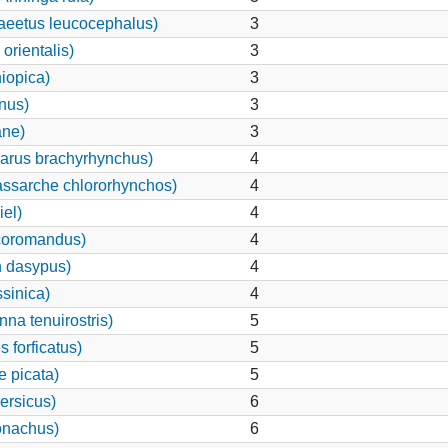
aeetus leucocephalus)
3
orientalis)
3
iopica)
3
nus)
3
ane)
3
arus brachyrhynchus)
4
assarche chlororhynchos)
4
iel)
4
 coromandus)
4
n dasypus)
4
sinica)
4
a tenuirostris)
5
 forficatus)
5
e picata)
5
ersicus)
6
onachus)
6