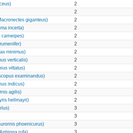
ceus)
2
2
acronectes giganteus)
2
ma incerta)
2
 carneipes)
2
rumenifer)
2
ax minimus)
2
us verticalis)
2
us vittatus)
2
scopus examinandus)
2
hus indicus)
2
is agilis)
2
ris hellmayri)
2
elus)
3
3
urornis phoenicurus)
3
Anhinga rufa)
3