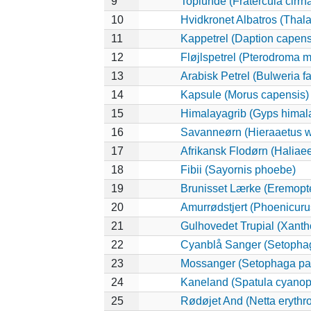
9
Toplunde (Fratercula cirrha
10
Hvidkronet Albatros (Thal
11
Kappetrel (Daption capen
12
Fløjlspetrel (Pterodroma mo
13
Arabisk Petrel (Bulweria fa
14
Kapsule (Morus capensis)
15
Himalayagrib (Gyps himal
16
Savanneørn (Hieraaetus w
17
Afrikansk Flodørn (Haliaee
18
Fibii (Sayornis phoebe)
19
Brunisset Lærke (Eremopte
20
Amurrødstjert (Phoenicuru
21
Gulhovedet Trupial (Xant
22
Cyanblå Sanger (Setophag
23
Mossanger (Setophaga p
24
Kaneland (Spatula cyanop
25
Rødøjet And (Netta erythr