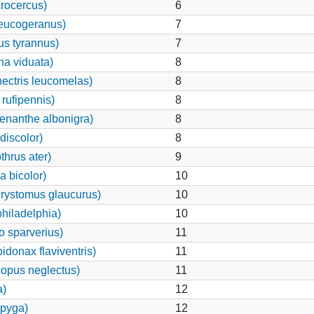
rocercus)
6
eucogeranus)
7
us tyrannus)
7
a viduata)
8
ectris leucomelas)
8
rufipennis)
8
enanthe albonigra)
8
discolor)
8
hrus ater)
9
 bicolor)
10
rystomus glaucurus)
10
hiladelphia)
10
o sparverius)
11
donax flaviventris)
11
opus neglectus)
11
a)
12
opyga)
12