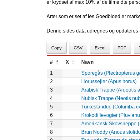
er krydset af max 10% af de tilmeldte pers
Arter som er set af Ies Goedbloed er mark
Denne sides data udregnes og opdateres au
Copy
CSV
Excel
PDF
#
X
Navn
1
Sporegås (Plectropterus 
2
Horussejler (Apus horus)
3
Arabisk Trappe (Ardeotis 
4
Nubisk Trappe (Neotis nu
5
Turkestandue (Columba e
6
Krokodillevogter (Pluvianu
7
Amerikansk Skovsneppe (
8
Brun Noddy (Anous stolid