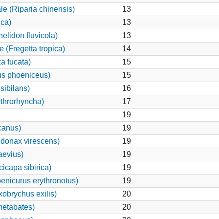
le (Riparia chinensis)
13
ca)
13
elidon fluvicola)
13
 (Fregetta tropica)
14
a fucata)
15
us phoeniceus)
15
sibilans)
16
throrhyncha)
17
19
canus)
19
donax virescens)
19
aevius)
19
icapa sibirica)
19
enicurus erythronotus)
19
obrychus exilis)
20
etabates)
20