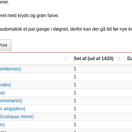
oner.
eret med kryds og grøn farve.
tomatisk et par gange i døgnet, derfor kan der gå tid før nye 
Print
Set af (ud af 1420)
D
gambensis)
1
1
arabs)
1
ba)
1
versmanni)
1
s aegyptius)
1
Scolopax minor)
1
us)
1