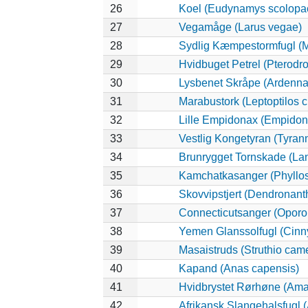
26
Koel (Eudynamys scolopa
27
Vegamåge (Larus vegae)
28
Sydlig Kæmpestormfugl (M
29
Hvidbuget Petrel (Pterodro
30
Lysbenet Skråpe (Ardenna
31
Marabustork (Leptoptilos c
32
Lille Empidonax (Empidon
33
Vestlig Kongetyran (Tyrann
34
Brunrygget Tornskade (Lani
35
Kamchatkasanger (Phyllo
36
Skovvipstjert (Dendronant
37
Connecticutsanger (Opororn
38
Yemen Glanssolfugl (Cinny
39
Masaistruds (Struthio cam
40
Kapand (Anas capensis)
41
Hvidbrystet Rørhøne (Ama
42
Afrikansk Slangehalsfugl (