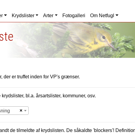
er
Krydslister
Arter
Fotogalleri
Om Netfugl
iste
, der er truffet inden for VP's grænser.
krydslister, bl.a. årsartslister, kommuner, osv.
×
sning
andt de tilmeldte af krydslisten. De såkaldte 'blockers'! Definition