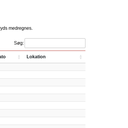
kryds medregnes.
Søg:
ato
Lokation