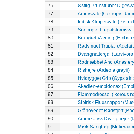
76
Østlig Brunstrubet Digesva
77
Amursvale (Cecropis dauri
78
Indisk Klippesvale (Petroch
79
Sortbuget Fregatstormsvale
80
Brunøret Værling (Emberiz
81
Rødvinget Trupial (Agelai
82
Dværgnattergal (Larvivora 
83
Rødnæbbet And (Anas ery
84
Rishejre (Ardeola grayii)
85
Hvidrygget Grib (Gyps afri
86
Akadien-empidonax (Empi
87
Flammedrossel (Ixoreus n
88
Sibirisk Fluesnapper (Musc
89
Gråhovedet Rødstjert (Pho
90
Amerikansk Dværghejre (Ix
91
Mørk Sanghøg (Melierax m