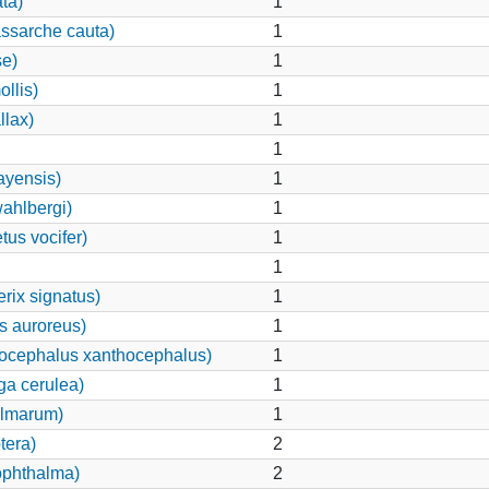
ta)
1
assarche cauta)
1
se)
1
llis)
1
llax)
1
1
ayensis)
1
ahlbergi)
1
tus vocifer)
1
1
rix signatus)
1
s auroreus)
1
hocephalus xanthocephalus)
1
a cerulea)
1
almarum)
1
tera)
2
ophthalma)
2