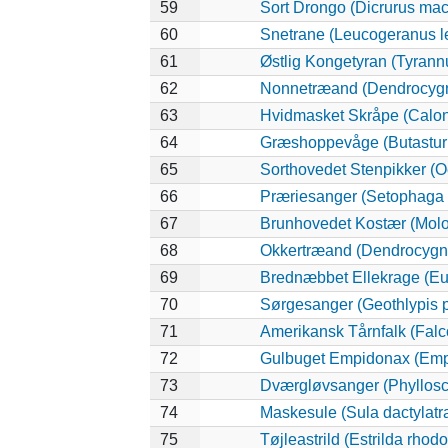
59
Sort Drongo (Dicrurus mac
60
Snetrane (Leucogeranus l
61
Østlig Kongetyran (Tyrann
62
Nonnetræand (Dendrocygn
63
Hvidmasket Skråpe (Calon
64
Græshoppevåge (Butastur 
65
Sorthovedet Stenpikker (O
66
Præriesanger (Setophaga 
67
Brunhovedet Kostær (Molot
68
Okkertræand (Dendrocygna
69
Brednæbbet Ellekrage (Eu
70
Sørgesanger (Geothlypis p
71
Amerikansk Tårnfalk (Falc
72
Gulbuget Empidonax (Empi
73
Dværgløvsanger (Phyllosc
74
Maskesule (Sula dactylatr
75
Tøjleastrild (Estrilda rhod