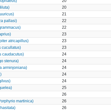
cophaeus)
20
iluta)
20
uuricus)
21
a pallasi)
22
 grammacus)
22
prius)
23
er atricapillus)
23
 cucullatus)
23
s caudacutus)
24
go stenura)
24
a arminjoniana)
24
)
24
ilvus)
24
uelea)
25
26
rphyrio martinica)
26
hasitata)
26