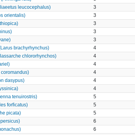
iaeetus leucocephalus)
3
 orientalis)
3
thiopica)
3
ninus)
3
yane)
3
Larus brachyrhynchus)
4
lassarche chlororhynchos)
4
riel)
4
s coromandus)
4
on dasypus)
4
yssinica)
4
nna tenuirostris)
5
s forficatus)
5
he picata)
5
 persicus)
6
monachus)
6