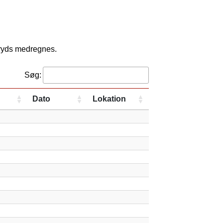
kryds medregnes.
Søg:
Dato
Lokation