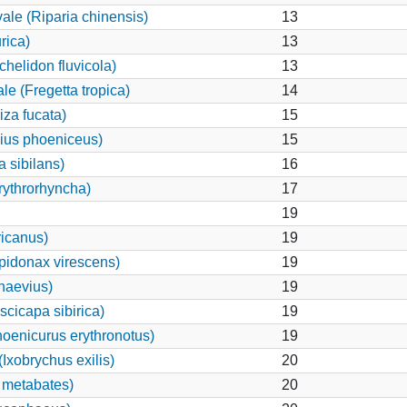
ale (Riparia chinensis)
13
rica)
13
chelidon fluvicola)
13
e (Fregetta tropica)
14
za fucata)
15
aius phoeniceus)
15
 sibilans)
16
ythrorhyncha)
17
19
ricanus)
19
idonax virescens)
19
naevius)
19
scicapa sibirica)
19
oenicurus erythronotus)
19
xobrychus exilis)
20
 metabates)
20