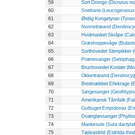
59
Sort Drongo (Dicrurus m
60
Snetrane (Leucogeranus
61
Østlig Kongetyran (Tyran
62
Nonnetræand (Dendrocyg
63
Hvidmasket Skråpe (Calo
64
Græshoppevåge (Butastur
65
Sorthovedet Stenpikker 
66
Præriesanger (Setophaga
67
Brunhovedet Kostær (Mol
68
Okkertræand (Dendrocygn
69
Brednæbbet Ellekrage (E
70
Sørgesanger (Geothlypis 
71
Amerikansk Tårnfalk (Fal
72
Gulbuget Empidonax (Emp
73
Dværgløvsanger (Phyllos
74
Maskesule (Sula dactylat
75
Tøjleastrild (Estrilda rh