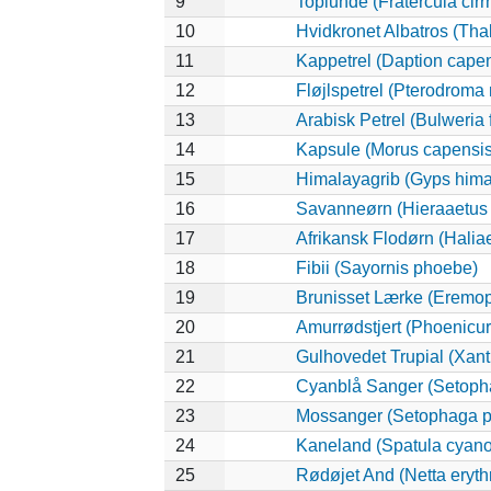
9
Toplunde (Fratercula cirr
10
Hvidkronet Albatros (Tha
11
Kappetrel (Daption cape
12
Fløjlspetrel (Pterodroma 
13
Arabisk Petrel (Bulweria f
14
Kapsule (Morus capensis
15
Himalayagrib (Gyps hima
16
Savanneørn (Hieraaetus 
17
Afrikansk Flodørn (Haliae
18
Fibii (Sayornis phoebe)
19
Brunisset Lærke (Eremopt
20
Amurrødstjert (Phoenicur
21
Gulhovedet Trupial (Xan
22
Cyanblå Sanger (Setoph
23
Mossanger (Setophaga 
24
Kaneland (Spatula cyano
25
Rødøjet And (Netta eryt