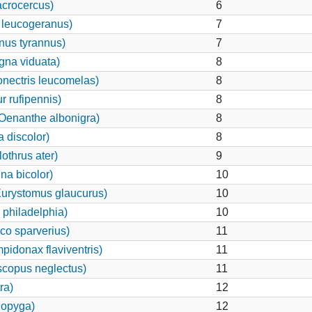
acrocercus)
6
 leucogeranus)
7
nus tyrannus)
7
na viduata)
8
nectris leucomelas)
8
 rufipennis)
8
(Oenanthe albonigra)
8
 discolor)
8
othrus ater)
9
a bicolor)
10
urystomus glaucurus)
10
philadelphia)
10
co sparverius)
11
idonax flaviventris)
11
copus neglectus)
11
ra)
12
odopyga)
12