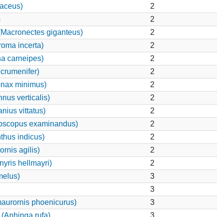
aceus)
2
)
2
Macronectes giganteus)
2
roma incerta)
2
a carneipes)
2
 crumenifer)
2
onax minimus)
2
nus verticalis)
2
nius vittatus)
2
oscopus examinandus)
2
thus indicus)
2
rnis agilis)
2
yris hellmayri)
2
melus)
3
3
aurornis phoenicurus)
3
 (Anhinga rufa)
3