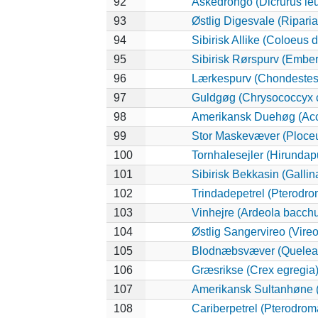
92
Askedrongo (Dicrurus le
93
Østlig Digesvale (Riparia 
94
Sibirisk Allike (Coloeus 
95
Sibirisk Rørspurv (Emberi
96
Lærkespurv (Chondeste
97
Guldgøg (Chrysococcyx c
98
Amerikansk Duehøg (Accip
99
Stor Maskevæver (Ploceu
100
Tornhalesejler (Hirunda
101
Sibirisk Bekkasin (Gallin
102
Trindadepetrel (Pterodro
103
Vinhejre (Ardeola bacch
104
Østlig Sangervireo (Vireo
105
Blodnæbsvæver (Quelea
106
Græsrikse (Crex egregia
107
Amerikansk Sultanhøne (
108
Cariberpetrel (Pterodrom