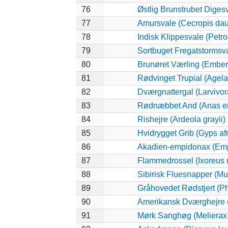
76
Østlig Brunstrubet Digesv
77
Amursvale (Cecropis dau
78
Indisk Klippesvale (Petro
79
Sortbuget Fregatstormsval
80
Brunøret Værling (Emberi
81
Rødvinget Trupial (Agel
82
Dværgnattergal (Larvivora
83
Rødnæbbet And (Anas er
84
Rishejre (Ardeola grayii)
85
Hvidrygget Grib (Gyps af
86
Akadien-empidonax (Emp
87
Flammedrossel (Ixoreus 
88
Sibirisk Fluesnapper (Mu
89
Gråhovedet Rødstjert (Ph
90
Amerikansk Dværghejre (I
91
Mørk Sanghøg (Melierax