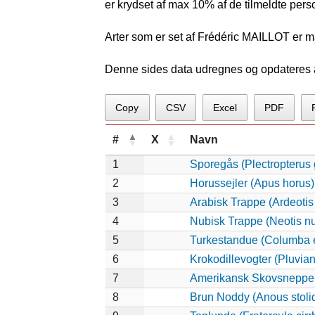
er krydset af max 10% af de tilmeldte pers
Arter som er set af Frédéric MAILLOT er m
Denne sides data udregnes og opdateres au
Copy
CSV
Excel
PDF
#
X
Navn
1
Sporegås (Plectropterus
2
Horussejler (Apus horus)
3
Arabisk Trappe (Ardeotis
4
Nubisk Trappe (Neotis n
5
Turkestandue (Columba 
6
Krokodillevogter (Pluvia
7
Amerikansk Skovsneppe 
8
Brun Noddy (Anous stoli