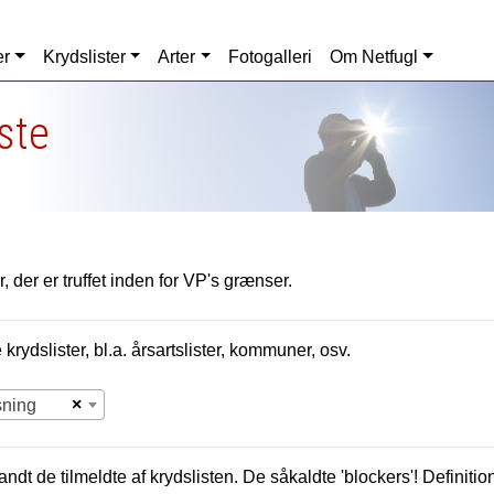
er
Krydslister
Arter
Fotogalleri
Om Netfugl
iste
, der er truffet inden for VP's grænser.
krydslister, bl.a. årsartslister, kommuner, osv.
×
sning
andt de tilmeldte af krydslisten. De såkaldte 'blockers'! Definition