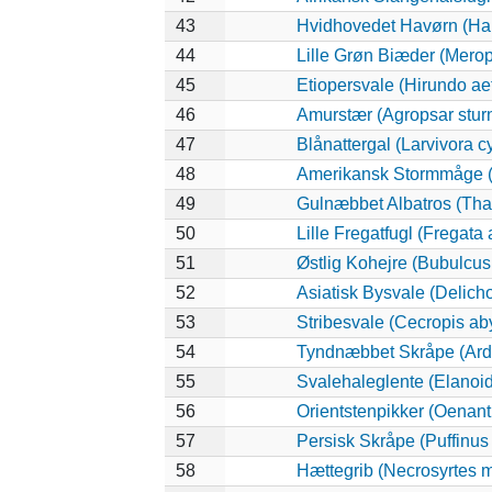
43
Hvidhovedet Havørn (Hal
44
Lille Grøn Biæder (Merops
45
Etiopersvale (Hirundo ae
46
Amurstær (Agropsar stur
47
Blånattergal (Larvivora c
48
Amerikansk Stormmåge (
49
Gulnæbbet Albatros (Tha
50
Lille Fregatfugl (Fregata a
51
Østlig Kohejre (Bubulcu
52
Asiatisk Bysvale (Delich
53
Stribesvale (Cecropis ab
54
Tyndnæbbet Skråpe (Arde
55
Svalehaleglente (Elanoide
56
Orientstenpikker (Oenant
57
Persisk Skråpe (Puffinus
58
Hættegrib (Necrosyrtes 