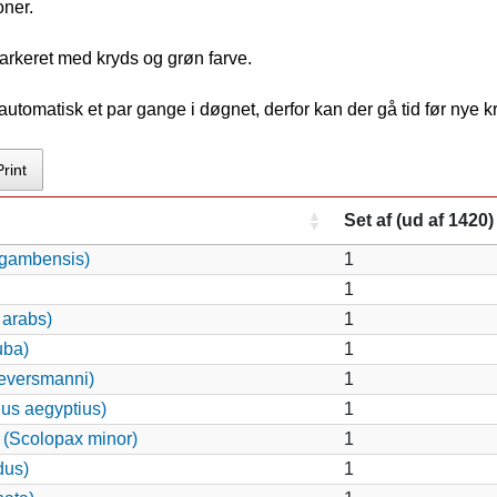
oner.
arkeret med kryds og grøn farve.
tomatisk et par gange i døgnet, derfor kan der gå tid før nye 
Print
Set af (ud af 1420)
 gambensis)
1
1
 arabs)
1
uba)
1
eversmanni)
1
nus aegyptius)
1
(Scolopax minor)
1
dus)
1