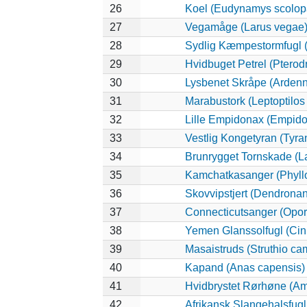
26
Koel (Eudynamys scolop
27
Vegamåge (Larus vegae
28
Sydlig Kæmpestormfugl (
29
Hvidbuget Petrel (Pterod
30
Lysbenet Skråpe (Ardenn
31
Marabustork (Leptoptilos
32
Lille Empidonax (Empid
33
Vestlig Kongetyran (Tyran
34
Brunrygget Tornskade (La
35
Kamchatkasanger (Phyll
36
Skovvipstjert (Dendronan
37
Connecticutsanger (Oporo
38
Yemen Glanssolfugl (Cinn
39
Masaistruds (Struthio ca
40
Kapand (Anas capensis)
41
Hvidbrystet Rørhøne (Am
42
Afrikansk Slangehalsfugl