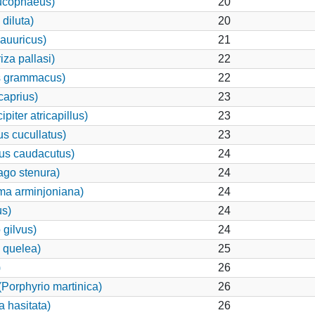
ucophaeus)
20
diluta)
20
dauuricus)
21
za pallasi)
22
s grammacus)
22
aprius)
23
iter atricapillus)
23
s cucullatus)
23
pus caudacutus)
24
ago stenura)
24
ma arminjoniana)
24
us)
24
 gilvus)
24
 quelea)
25
)
26
Porphyrio martinica)
26
a hasitata)
26