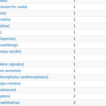
hata)
1
lassarche cauta)
1
nse)
1
mollis)
1
allax)
1
)
1
layensis)
1
wahlbergi)
1
etus vocifer)
1
1
erix signatus)
1
us auroreus)
1
thocephalus xanthocephalus)
1
aga cerulea)
1
palmarum)
1
ptera)
2
hrophthalma)
2