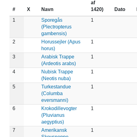
af
#
X
Navn
1420)
Dato
1
Sporegås
1
(Plectropterus
gambensis)
2
Horussejler (Apus
1
horus)
3
Arabisk Trappe
1
(Ardeotis arabs)
4
Nubisk Trappe
1
(Neotis nuba)
5
Turkestandue
1
(Columba
eversmanni)
6
Krokodillevogter
1
(Pluvianus
aegyptius)
7
Amerikansk
1
Skovsneppe