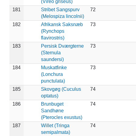
(Vireo griseus)
181
Stribet Sangspurv
72
(Melospiza lincolnii)
182
Afrikansk Saksnæb
73
(Rynchops
flavirostris)
183
Persisk Dværgterne
73
(Sternula
saundersi)
184
Muskatfinke
73
(Lonchura
punctulata)
185
Skovgøg (Cuculus
74
optatus)
186
Brunbuget
74
Sandhøne
(Pterocles exustus)
187
Willet (Tringa
74
semipalmata)