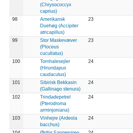
(Chrysococcyx
caprius)
98
Amerikansk
23
Duehøg (Accipiter
atricapillus)
99
Stor Maskevæver
23
(Ploceus
cucullatus)
100
Tornhalesejler
24
(Hirundapus
caudacutus)
101
Sibirisk Bekkasin
24
(Gallinago stenura)
102
Trindadepetrel
24
(Pterodroma
arminjoniana)
103
Vinhejre (Ardeola
24
bacchus)
104
Østlig Sangervireo
24