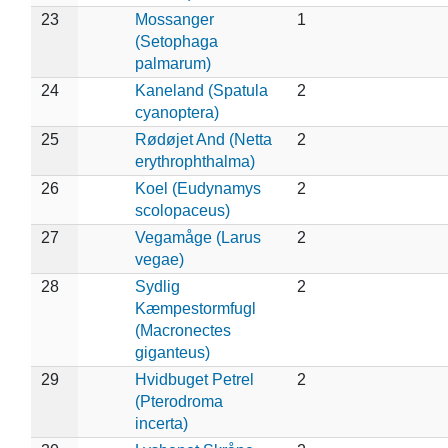
23
Mossanger
1
(Setophaga
palmarum)
24
Kaneland (Spatula
2
cyanoptera)
25
Rødøjet And (Netta
2
erythrophthalma)
26
Koel (Eudynamys
2
scolopaceus)
27
Vegamåge (Larus
2
vegae)
28
Sydlig
2
Kæmpestormfugl
(Macronectes
giganteus)
29
Hvidbuget Petrel
2
(Pterodroma
incerta)