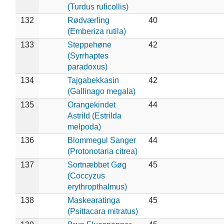
(Turdus ruficollis)
132
Rødværling
40
(Emberiza rutila)
133
Steppehøne
42
(Syrrhaptes
paradoxus)
134
Tajgabekkasin
42
(Gallinago megala)
135
Orangekindet
44
Astrild (Estrilda
melpoda)
136
Blommegul Sanger
44
(Protonotaria citrea)
137
Sortnæbbet Gøg
45
(Coccyzus
erythropthalmus)
138
Maskearatinga
45
(Psittacara mitratus)