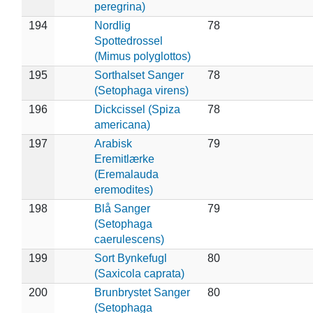
peregrina)
194
Nordlig
78
Spottedrossel
(Mimus polyglottos)
195
Sorthalset Sanger
78
(Setophaga virens)
196
Dickcissel (Spiza
78
americana)
197
Arabisk
79
Eremitlærke
(Eremalauda
eremodites)
198
Blå Sanger
79
(Setophaga
caerulescens)
199
Sort Bynkefugl
80
(Saxicola caprata)
200
Brunbrystet Sanger
80
(Setophaga