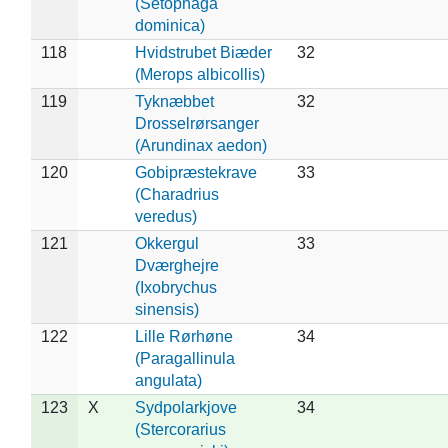
(Setophaga
dominica)
118
Hvidstrubet Biæder
32
(Merops albicollis)
119
Tyknæbbet
32
Drosselrørsanger
(Arundinax aedon)
120
Gobipræstekrave
33
(Charadrius
veredus)
121
Okkergul
33
Dværghejre
(Ixobrychus
sinensis)
122
Lille Rørhøne
34
(Paragallinula
angulata)
123
X
Sydpolarkjove
34
(Stercorarius