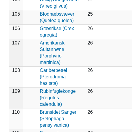
(Vireo gilvus)
105
Blodnæbsvæver
25
(Quelea quelea)
106
Græsrikse (Crex
26
egregia)
107
Amerikansk
26
Sultanhøne
(Porphyrio
martinica)
108
Cariberpetrel
26
(Pterodroma
hasitata)
109
Rubinfuglekonge
26
(Regulus
calendula)
110
Brunsidet Sanger
26
(Setophaga
pensylvanica)