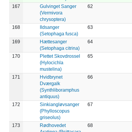
167
Gulvinget Sanger
62
(Vermivora
chrysoptera)
168
Ildsanger
63
(Setophaga fusca)
169
Hættesanger
64
(Setophaga citrina)
170
Plettet Skovdrossel
65
(Hylocichla
mustelina)
171
Hvidbrynet
66
Dværgalk
(Synthliboramphus
antiquus)
172
Sinkiangløvsanger
67
(Phylloscopus
griseolus)
173
Rødhovedet
68
Aratinga (Psittacara