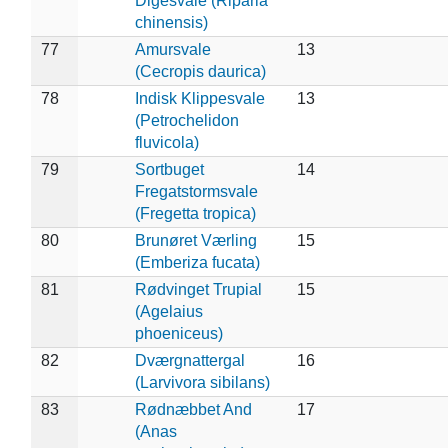
Digesvale (Riparia
chinensis)
77
Amursvale
13
(Cecropis daurica)
78
Indisk Klippesvale
13
(Petrochelidon
fluvicola)
79
Sortbuget
14
Fregatstormsvale
(Fregetta tropica)
80
Brunøret Værling
15
(Emberiza fucata)
81
Rødvinget Trupial
15
(Agelaius
phoeniceus)
82
Dværgnattergal
16
(Larvivora sibilans)
83
Rødnæbbet And
17
(Anas