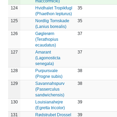
maccormicki)
124
Hvidhalet Tropikfugl
35
(Phaethon lepturus)
125
Nordlig Tornskade
35
(Lanius borealis)
126
Gøglerørn
37
(Terathopius
ecaudatus)
127
Amarant
37
(Lagonosticta
senegala)
128
Purpursvale
38
(Progne subis)
129
Savannahspurv
38
(Passerculus
sandwichensis)
130
Louisianahejre
39
(Egretta tricolor)
131
Rødstrubet Drossel
39