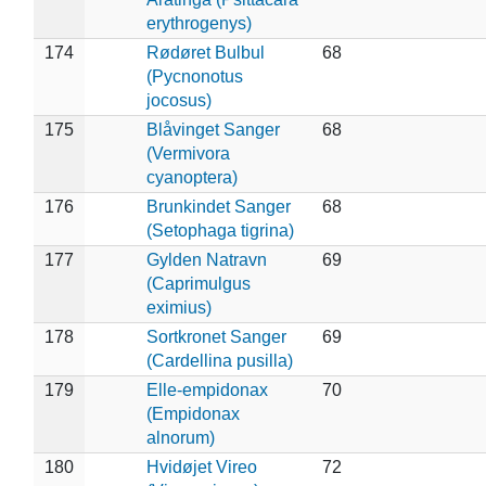
erythrogenys)
174
Rødøret Bulbul
68
(Pycnonotus
jocosus)
175
Blåvinget Sanger
68
(Vermivora
cyanoptera)
176
Brunkindet Sanger
68
(Setophaga tigrina)
177
Gylden Natravn
69
(Caprimulgus
eximius)
178
Sortkronet Sanger
69
(Cardellina pusilla)
179
Elle-empidonax
70
(Empidonax
alnorum)
180
Hvidøjet Vireo
72