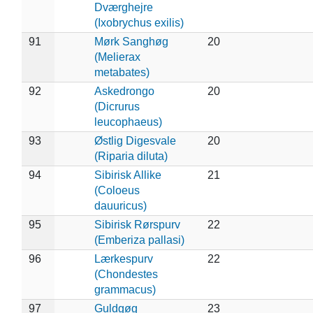
Dværghejre
(Ixobrychus exilis)
91
Mørk Sanghøg
20
(Melierax
metabates)
92
Askedrongo
20
(Dicrurus
leucophaeus)
93
Østlig Digesvale
20
(Riparia diluta)
94
Sibirisk Allike
21
(Coloeus
dauuricus)
95
Sibirisk Rørspurv
22
(Emberiza pallasi)
96
Lærkespurv
22
(Chondestes
grammacus)
97
Guldgøg
23