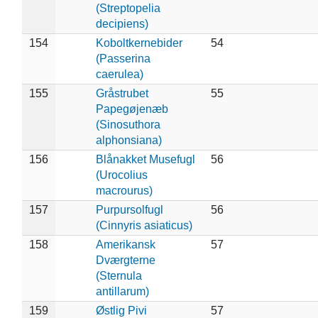
(Streptopelia
decipiens)
154
Koboltkernebider
54
(Passerina
caerulea)
155
Gråstrubet
55
Papegøjenæb
(Sinosuthora
alphonsiana)
156
Blånakket Musefugl
56
(Urocolius
macrourus)
157
Purpursolfugl
56
(Cinnyris asiaticus)
158
Amerikansk
57
Dværgterne
(Sternula
antillarum)
159
Østlig Pivi
57