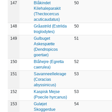
147
Blåkindet
50
Kilehaleparakit
(Thectocercus
acuticaudatus)
148
Gråastrild (Estrilda
50
troglodytes)
149
Gulbuget
51
Askespætte
(Dendropicos
goertae)
150
Blåhejre (Egretta
52
caerulea)
151
Savanneellekrage
53
(Coracias
abyssinicus)
152
Kaspisk Mejse
53
(Poecile hyrcanus)
153
Guløjet
54
Skoggerdue