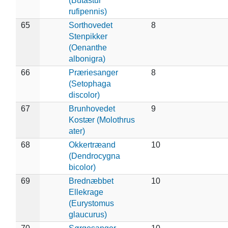
(Butastur
rufipennis)
65
Sorthovedet
8
Stenpikker
(Oenanthe
albonigra)
66
Præriesanger
8
(Setophaga
discolor)
67
Brunhovedet
9
Kostær (Molothrus
ater)
68
Okkertræand
10
(Dendrocygna
bicolor)
69
Brednæbbet
10
Ellekrage
(Eurystomus
glaucurus)