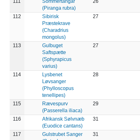
111
Sommertangar
26
(Piranga rubra)
112
Sibirisk
27
Præstekrave
(Charadrius
mongolus)
113
Gulbuget
27
Saftspætte
(Sphyrapicus
varius)
114
Lysbenet
28
Løvsanger
(Phylloscopus
tenellipes)
115
Rævespurv
29
(Passerella iliaca)
116
Afrikansk Sølvnæb
31
(Euodice cantans)
117
Gulstrubet Sanger
31