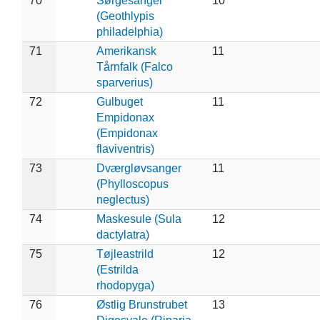
70
Sørgesanger
10
(Geothlypis
philadelphia)
71
Amerikansk
11
Tårnfalk (Falco
sparverius)
72
Gulbuget
11
Empidonax
(Empidonax
flaviventris)
73
Dværgløvsanger
11
(Phylloscopus
neglectus)
74
Maskesule (Sula
12
dactylatra)
75
Tøjleastrild
12
(Estrilda
rhodopyga)
76
Østlig Brunstrubet
13