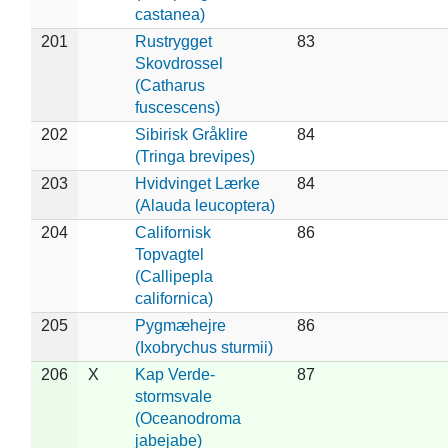
castanea)
201
Rustrygget
83
Skovdrossel
(Catharus
fuscescens)
202
Sibirisk Gråklire
84
(Tringa brevipes)
203
Hvidvinget Lærke
84
(Alauda leucoptera)
204
Californisk
86
Topvagtel
(Callipepla
californica)
205
Pygmæhejre
86
(Ixobrychus sturmii)
206
X
Kap Verde-
87
stormsvale
(Oceanodroma
jabejabe)