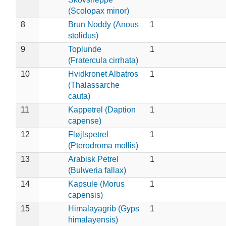
(Scolopax minor)
8
Brun Noddy (Anous
1
stolidus)
9
Toplunde
1
(Fratercula cirrhata)
10
Hvidkronet Albatros
1
(Thalassarche
cauta)
11
Kappetrel (Daption
1
capense)
12
Fløjlspetrel
1
(Pterodroma mollis)
13
Arabisk Petrel
1
(Bulweria fallax)
14
Kapsule (Morus
1
capensis)
15
Himalayagrib (Gyps
1
himalayensis)