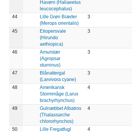
Havørn (Haliaeetus
leucocephalus)
44
Lille Grøn Biæder
3
(Merops orientalis)
45
Etiopersvale
3
(Hirundo
aethiopica)
46
Amurstær
3
(Agropsar
sturninus)
47
Blånattergal
3
(Larvivora cyane)
48
Amerikansk
4
Stormmåge (Larus
brachyrhynchus)
49
Gulnæbbet Albatros
4
(Thalassarche
chlororhynchos)
50
Lille Fregatfugl
4