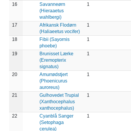
16
Savanneørn
1
(Hieraaetus
wahlbergi)
17
Afrikansk Flodørn
1
(Haliaeetus vocifer)
18
Fibii (Sayornis
1
phoebe)
19
Brunisset Lærke
1
(Eremopterix
signatus)
20
Amurrødstjert
1
(Phoenicurus
auroreus)
21
Gulhovedet Trupial
1
(Xanthocephalus
xanthocephalus)
22
Cyanblå Sanger
1
(Setophaga
cerulea)