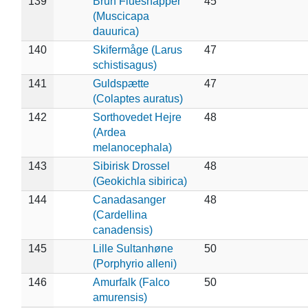
139
Brun Fluesnapper
45
(Muscicapa
dauurica)
140
Skifermåge (Larus
47
schistisagus)
141
Guldspætte
47
(Colaptes auratus)
142
Sorthovedet Hejre
48
(Ardea
melanocephala)
143
Sibirisk Drossel
48
(Geokichla sibirica)
144
Canadasanger
48
(Cardellina
canadensis)
145
Lille Sultanhøne
50
(Porphyrio alleni)
146
Amurfalk (Falco
50
amurensis)