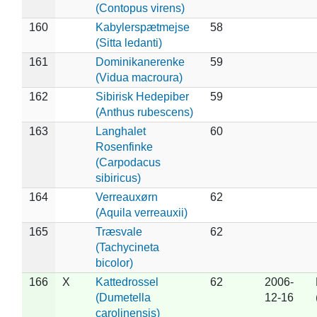
(Contopus virens)
160
Kabylerspætmejse
58
(Sitta ledanti)
161
Dominikanerenke
59
(Vidua macroura)
162
Sibirisk Hedepiber
59
(Anthus rubescens)
163
Langhalet
60
Rosenfinke
(Carpodacus
sibiricus)
164
Verreauxørn
62
(Aquila verreauxii)
165
Træsvale
62
(Tachycineta
bicolor)
166
X
Kattedrossel
62
2006-
(Dumetella
12-16
carolinensis)