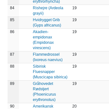
erythrorhyncha)
84
Rishejre (Ardeola
19
grayii)
85
Hvidrygget Grib
19
(Gyps africanus)
86
Akadien-
19
empidonax
(Empidonax
virescens)
87
Flammedrossel
19
(Ixoreus naevius)
88
Sibirisk
19
Fluesnapper
(Muscicapa sibirica)
89
Gråhovedet
19
Rødstjert
(Phoenicurus
erythronotus)
90
Amerikansk
20