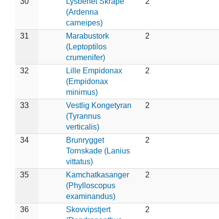
30
Lysbenet Skråpe
2
(Ardenna
carneipes)
31
Marabustork
2
(Leptoptilos
crumenifer)
32
Lille Empidonax
2
(Empidonax
minimus)
33
Vestlig Kongetyran
2
(Tyrannus
verticalis)
34
Brunrygget
2
Tornskade (Lanius
vittatus)
35
Kamchatkasanger
2
(Phylloscopus
examinandus)
36
Skovvipstjert
2