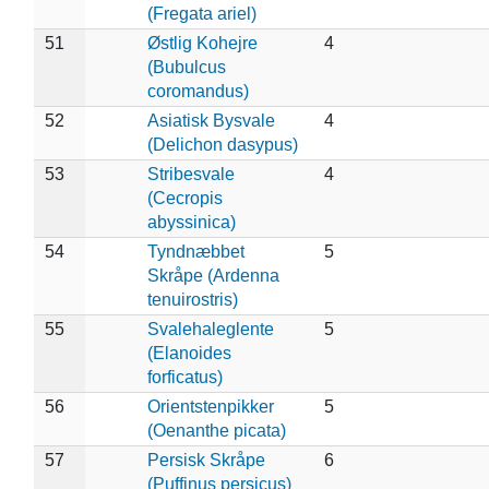
(Fregata ariel)
51
Østlig Kohejre
4
(Bubulcus
coromandus)
52
Asiatisk Bysvale
4
(Delichon dasypus)
53
Stribesvale
4
(Cecropis
abyssinica)
54
Tyndnæbbet
5
Skråpe (Ardenna
tenuirostris)
55
Svalehaleglente
5
(Elanoides
forficatus)
56
Orientstenpikker
5
(Oenanthe picata)
57
Persisk Skråpe
6
(Puffinus persicus)