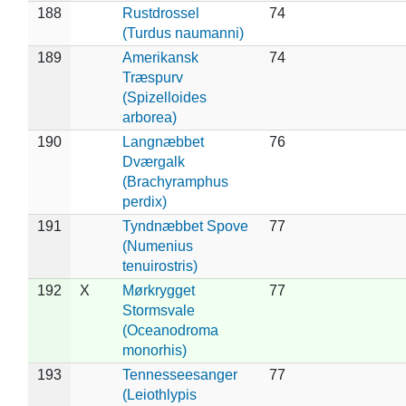
188
Rustdrossel
74
(Turdus naumanni)
189
Amerikansk
74
Træspurv
(Spizelloides
arborea)
190
Langnæbbet
76
Dværgalk
(Brachyramphus
perdix)
191
Tyndnæbbet Spove
77
(Numenius
tenuirostris)
192
X
Mørkrygget
77
Stormsvale
(Oceanodroma
monorhis)
193
Tennesseesanger
77
(Leiothlypis