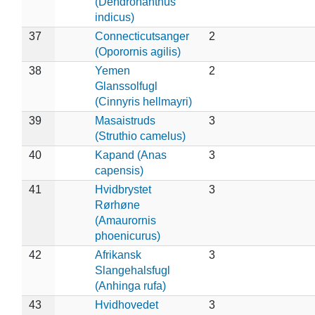
(Dendronanthus
indicus)
37
Connecticutsanger
2
(Oporornis agilis)
38
Yemen
2
Glanssolfugl
(Cinnyris hellmayri)
39
Masaistruds
3
(Struthio camelus)
40
Kapand (Anas
3
capensis)
41
Hvidbrystet
3
Rørhøne
(Amaurornis
phoenicurus)
42
Afrikansk
3
Slangehalsfugl
(Anhinga rufa)
43
Hvidhovedet
3