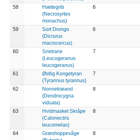
58
Hættegrib
6
(Necrosyrtes
monachus)
59
Sort Drongo
6
(Dicrurus
macrocercus)
60
Snetrane
7
(Leucogeranus
leucogeranus)
61
Østlig Kongetyran
7
(Tyrannus tyrannus)
62
Nonnetræand
8
(Dendrocygna
viduata)
63
Hvidmasket Skråpe
8
(Calonectris
leucomelas)
64
Græshoppevåge
8