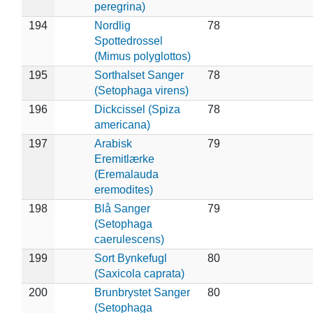
peregrina)
194
Nordlig
78
Spottedrossel
(Mimus polyglottos)
195
Sorthalset Sanger
78
(Setophaga virens)
196
Dickcissel (Spiza
78
americana)
197
Arabisk
79
Eremitlærke
(Eremalauda
eremodites)
198
Blå Sanger
79
(Setophaga
caerulescens)
199
Sort Bynkefugl
80
(Saxicola caprata)
200
Brunbrystet Sanger
80
(Setophaga