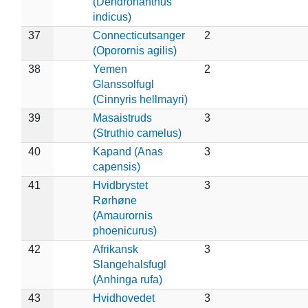
(Dendronanthus
indicus)
37
Connecticutsanger
2
(Oporornis agilis)
38
Yemen
2
Glanssolfugl
(Cinnyris hellmayri)
39
Masaistruds
3
(Struthio camelus)
40
Kapand (Anas
3
capensis)
41
Hvidbrystet
3
Rørhøne
(Amaurornis
phoenicurus)
42
Afrikansk
3
Slangehalsfugl
(Anhinga rufa)
43
Hvidhovedet
3