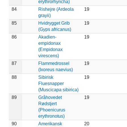
erythrorhyncha)
84
Rishejre (Ardeola
19
grayii)
85
Hvidrygget Grib
19
(Gyps africanus)
86
Akadien-
19
empidonax
(Empidonax
virescens)
87
Flammedrossel
19
(Ixoreus naevius)
88
Sibirisk
19
Fluesnapper
(Muscicapa sibirica)
89
Gråhovedet
19
Rødstjert
(Phoenicurus
erythronotus)
90
Amerikansk
20