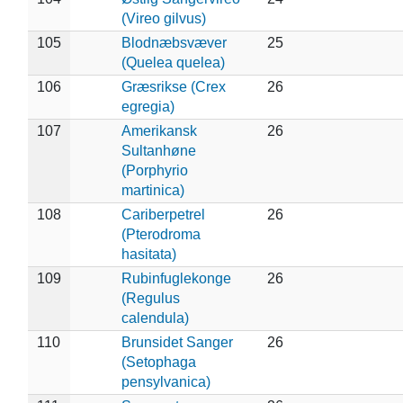
(Vireo gilvus)
105
Blodnæbsvæver
25
(Quelea quelea)
106
Græsrikse (Crex
26
egregia)
107
Amerikansk
26
Sultanhøne
(Porphyrio
martinica)
108
Cariberpetrel
26
(Pterodroma
hasitata)
109
Rubinfuglekonge
26
(Regulus
calendula)
110
Brunsidet Sanger
26
(Setophaga
pensylvanica)