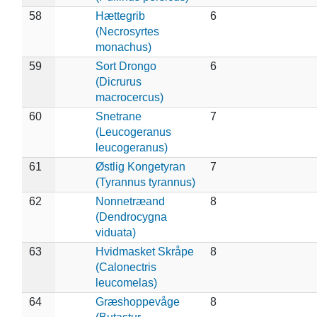
58
Hættegrib
6
(Necrosyrtes
monachus)
59
Sort Drongo
6
(Dicrurus
macrocercus)
60
Snetrane
7
(Leucogeranus
leucogeranus)
61
Østlig Kongetyran
7
(Tyrannus tyrannus)
62
Nonnetræand
8
(Dendrocygna
viduata)
63
Hvidmasket Skråpe
8
(Calonectris
leucomelas)
64
Græshoppevåge
8