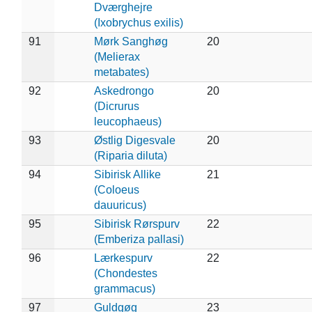
Dværghejre
(Ixobrychus exilis)
91
Mørk Sanghøg
20
(Melierax
metabates)
92
Askedrongo
20
(Dicrurus
leucophaeus)
93
Østlig Digesvale
20
(Riparia diluta)
94
Sibirisk Allike
21
(Coloeus
dauuricus)
95
Sibirisk Rørspurv
22
(Emberiza pallasi)
96
Lærkespurv
22
(Chondestes
grammacus)
97
Guldgøg
23