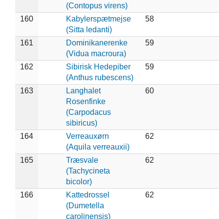
(Contopus virens)
160
Kabylerspætmejse
58
(Sitta ledanti)
161
Dominikanerenke
59
(Vidua macroura)
162
Sibirisk Hedepiber
59
(Anthus rubescens)
163
Langhalet
60
Rosenfinke
(Carpodacus
sibiricus)
164
Verreauxørn
62
(Aquila verreauxii)
165
Træsvale
62
(Tachycineta
bicolor)
166
Kattedrossel
62
(Dumetella
carolinensis)