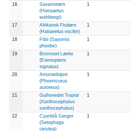
16
Savanneørn
1
(Hieraaetus
wahlbergi)
17
Afrikansk Flodørn
1
(Haliaeetus vocifer)
18
Fibii (Sayornis
1
phoebe)
19
Brunisset Lærke
1
(Eremopterix
signatus)
20
Amurrødstjert
1
(Phoenicurus
auroreus)
21
Gulhovedet Trupial
1
(Xanthocephalus
xanthocephalus)
22
Cyanblå Sanger
1
(Setophaga
cerulea)