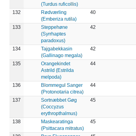
(Turdus ruficollis)
132
Rødværling
40
(Emberiza rutila)
133
Steppehøne
42
(Syrrhaptes
paradoxus)
134
Tajgabekkasin
42
(Gallinago megala)
135
Orangekindet
44
Astrild (Estrilda
melpoda)
136
Blommegul Sanger
44
(Protonotaria citrea)
137
Sortnæbbet Gøg
45
(Coccyzus
erythropthalmus)
138
Maskearatinga
45
(Psittacara mitratus)