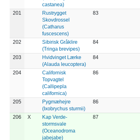
castanea)
201
Rustrygget
83
Skovdrossel
(Catharus
fuscescens)
202
Sibirisk Gråklire
84
(Tringa brevipes)
203
Hvidvinget Lærke
84
(Alauda leucoptera)
204
Californisk
86
Topvagtel
(Callipepla
californica)
205
Pygmæhejre
86
(Ixobrychus sturmii)
206
X
Kap Verde-
87
stormsvale
(Oceanodroma
jabejabe)