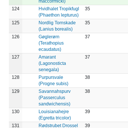
maccormicki)
124
Hvidhalet Tropikfugl
35
(Phaethon lepturus)
125
Nordlig Tornskade
35
(Lanius borealis)
126
Gøglerørn
37
(Terathopius
ecaudatus)
127
Amarant
37
(Lagonosticta
senegala)
128
Purpursvale
38
(Progne subis)
129
Savannahspurv
38
(Passerculus
sandwichensis)
130
Louisianahejre
39
(Egretta tricolor)
131
Rødstrubet Drossel
39