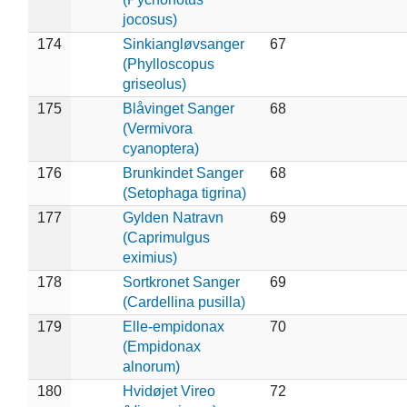
jocosus)
174
Sinkiangløvsanger
67
(Phylloscopus
griseolus)
175
Blåvinget Sanger
68
(Vermivora
cyanoptera)
176
Brunkindet Sanger
68
(Setophaga tigrina)
177
Gylden Natravn
69
(Caprimulgus
eximius)
178
Sortkronet Sanger
69
(Cardellina pusilla)
179
Elle-empidonax
70
(Empidonax
alnorum)
180
Hvidøjet Vireo
72