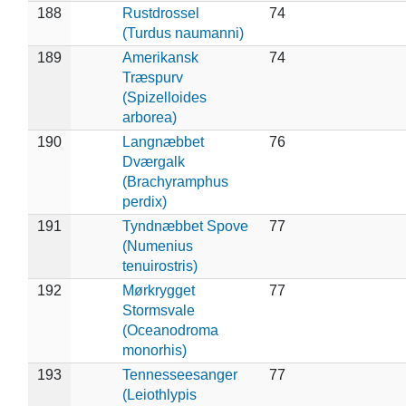
188
Rustdrossel
74
(Turdus naumanni)
189
Amerikansk
74
Træspurv
(Spizelloides
arborea)
190
Langnæbbet
76
Dværgalk
(Brachyramphus
perdix)
191
Tyndnæbbet Spove
77
(Numenius
tenuirostris)
192
Mørkrygget
77
Stormsvale
(Oceanodroma
monorhis)
193
Tennesseesanger
77
(Leiothlypis