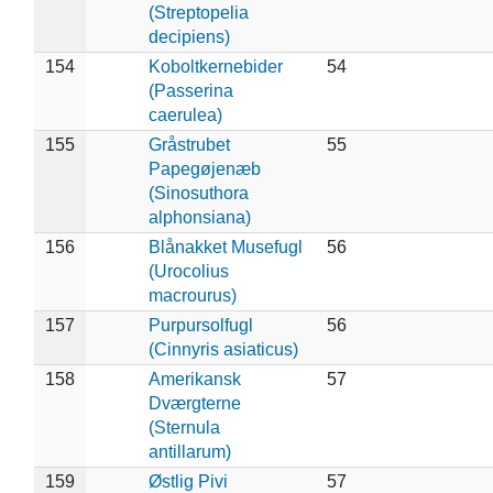
(Streptopelia
decipiens)
154
Koboltkernebider
54
(Passerina
caerulea)
155
Gråstrubet
55
Papegøjenæb
(Sinosuthora
alphonsiana)
156
Blånakket Musefugl
56
(Urocolius
macrourus)
157
Purpursolfugl
56
(Cinnyris asiaticus)
158
Amerikansk
57
Dværgterne
(Sternula
antillarum)
159
Østlig Pivi
57