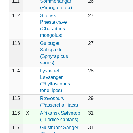
111
Sommertangar
26
(Piranga rubra)
112
Sibirisk
27
Præstekrave
(Charadrius
mongolus)
113
Gulbuget
27
Saftspætte
(Sphyrapicus
varius)
114
Lysbenet
28
Løvsanger
(Phylloscopus
tenellipes)
115
Rævespurv
29
(Passerella iliaca)
116
X
Afrikansk Sølvnæb
31
(Euodice cantans)
117
Gulstrubet Sanger
31