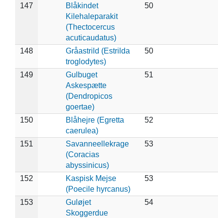
147
Blåkindet
50
Kilehaleparakit
(Thectocercus
acuticaudatus)
148
Gråastrild (Estrilda
50
troglodytes)
149
Gulbuget
51
Askespætte
(Dendropicos
goertae)
150
Blåhejre (Egretta
52
caerulea)
151
Savanneellekrage
53
(Coracias
abyssinicus)
152
Kaspisk Mejse
53
(Poecile hyrcanus)
153
Guløjet
54
Skoggerdue