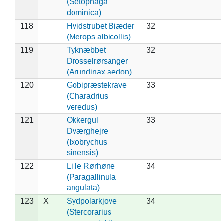
(Setophaga
dominica)
118
Hvidstrubet Biæder
32
(Merops albicollis)
119
Tyknæbbet
32
Drosselrørsanger
(Arundinax aedon)
120
Gobipræstekrave
33
(Charadrius
veredus)
121
Okkergul
33
Dværghejre
(Ixobrychus
sinensis)
122
Lille Rørhøne
34
(Paragallinula
angulata)
123
X
Sydpolarkjove
34
(Stercorarius