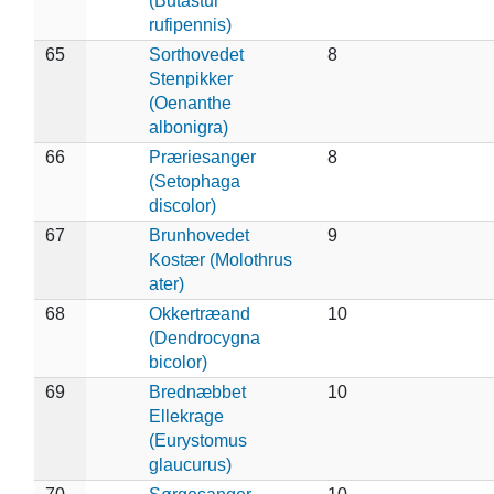
(Butastur
rufipennis)
65
Sorthovedet
8
Stenpikker
(Oenanthe
albonigra)
66
Præriesanger
8
(Setophaga
discolor)
67
Brunhovedet
9
Kostær (Molothrus
ater)
68
Okkertræand
10
(Dendrocygna
bicolor)
69
Brednæbbet
10
Ellekrage
(Eurystomus
glaucurus)