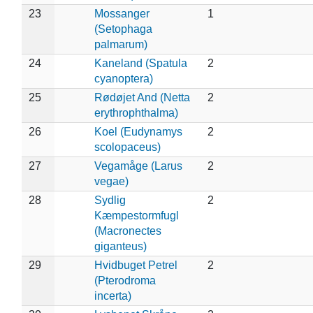
23
Mossanger
1
(Setophaga
palmarum)
24
Kaneland (Spatula
2
cyanoptera)
25
Rødøjet And (Netta
2
erythrophthalma)
26
Koel (Eudynamys
2
scolopaceus)
27
Vegamåge (Larus
2
vegae)
28
Sydlig
2
Kæmpestormfugl
(Macronectes
giganteus)
29
Hvidbuget Petrel
2
(Pterodroma
incerta)