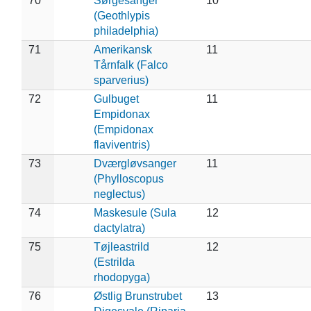
70
Sørgesanger
10
(Geothlypis
philadelphia)
71
Amerikansk
11
Tårnfalk (Falco
sparverius)
72
Gulbuget
11
Empidonax
(Empidonax
flaviventris)
73
Dværgløvsanger
11
(Phylloscopus
neglectus)
74
Maskesule (Sula
12
dactylatra)
75
Tøjleastrild
12
(Estrilda
rhodopyga)
76
Østlig Brunstrubet
13