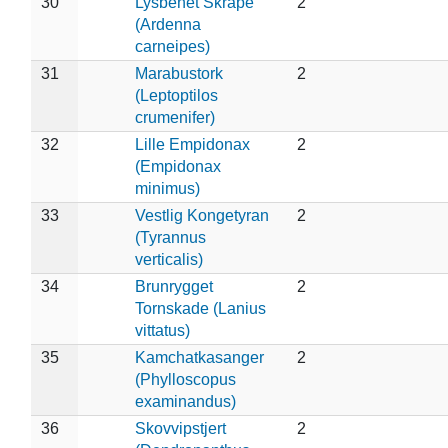
30
Lysbenet Skråpe
2
(Ardenna
carneipes)
31
Marabustork
2
(Leptoptilos
crumenifer)
32
Lille Empidonax
2
(Empidonax
minimus)
33
Vestlig Kongetyran
2
(Tyrannus
verticalis)
34
Brunrygget
2
Tornskade (Lanius
vittatus)
35
Kamchatkasanger
2
(Phylloscopus
examinandus)
36
Skovvipstjert
2