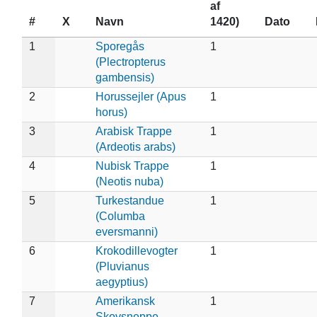
af
#
X
Navn
1420)
Dato
1
Sporegås
1
(Plectropterus
gambensis)
2
Horussejler (Apus
1
horus)
3
Arabisk Trappe
1
(Ardeotis arabs)
4
Nubisk Trappe
1
(Neotis nuba)
5
Turkestandue
1
(Columba
eversmanni)
6
Krokodillevogter
1
(Pluvianus
aegyptius)
7
Amerikansk
1
Skovsneppe