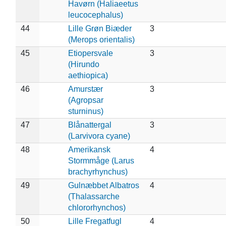
Havørn (Haliaeetus
leucocephalus)
44
Lille Grøn Biæder
3
(Merops orientalis)
45
Etiopersvale
3
(Hirundo
aethiopica)
46
Amurstær
3
(Agropsar
sturninus)
47
Blånattergal
3
(Larvivora cyane)
48
Amerikansk
4
Stormmåge (Larus
brachyrhynchus)
49
Gulnæbbet Albatros
4
(Thalassarche
chlororhynchos)
50
Lille Fregatfugl
4