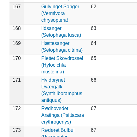
167
Gulvinget Sanger
62
(Vermivora
chrysoptera)
168
Ildsanger
63
(Setophaga fusca)
169
Hættesanger
64
(Setophaga citrina)
170
Plettet Skovdrossel
65
(Hylocichla
mustelina)
171
Hvidbrynet
66
Dværgalk
(Synthliboramphus
antiquus)
172
Rødhovedet
67
Aratinga (Psittacara
erythrogenys)
173
Rødøret Bulbul
67
(Pycnonotus