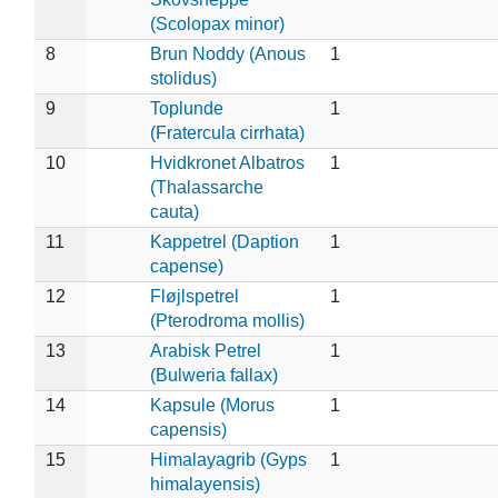
(Scolopax minor)
8
Brun Noddy (Anous
1
stolidus)
9
Toplunde
1
(Fratercula cirrhata)
10
Hvidkronet Albatros
1
(Thalassarche
cauta)
11
Kappetrel (Daption
1
capense)
12
Fløjlspetrel
1
(Pterodroma mollis)
13
Arabisk Petrel
1
(Bulweria fallax)
14
Kapsule (Morus
1
capensis)
15
Himalayagrib (Gyps
1
himalayensis)