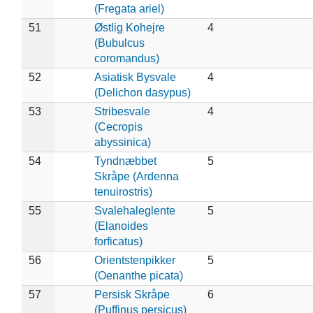
(Fregata ariel)
51
Østlig Kohejre
4
(Bubulcus
coromandus)
52
Asiatisk Bysvale
4
(Delichon dasypus)
53
Stribesvale
4
(Cecropis
abyssinica)
54
Tyndnæbbet
5
Skråpe (Ardenna
tenuirostris)
55
Svalehaleglente
5
(Elanoides
forficatus)
56
Orientstenpikker
5
(Oenanthe picata)
57
Persisk Skråpe
6
(Puffinus persicus)