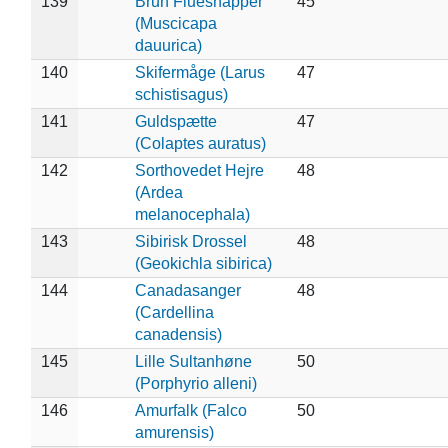
139
Brun Fluesnapper
45
(Muscicapa
dauurica)
140
Skifermåge (Larus
47
schistisagus)
141
Guldspætte
47
(Colaptes auratus)
142
Sorthovedet Hejre
48
(Ardea
melanocephala)
143
Sibirisk Drossel
48
(Geokichla sibirica)
144
Canadasanger
48
(Cardellina
canadensis)
145
Lille Sultanhøne
50
(Porphyrio alleni)
146
Amurfalk (Falco
50
amurensis)