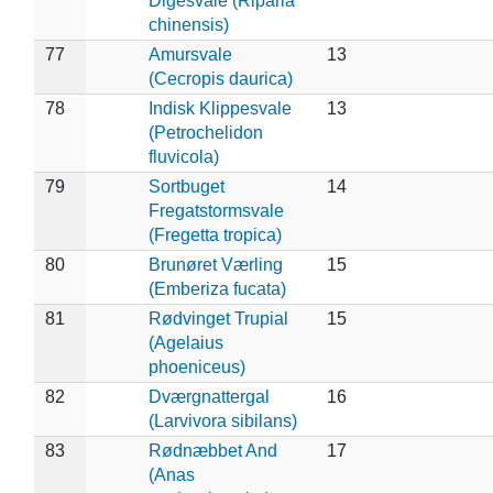
Digesvale (Riparia
chinensis)
77
Amursvale
13
(Cecropis daurica)
78
Indisk Klippesvale
13
(Petrochelidon
fluvicola)
79
Sortbuget
14
Fregatstormsvale
(Fregetta tropica)
80
Brunøret Værling
15
(Emberiza fucata)
81
Rødvinget Trupial
15
(Agelaius
phoeniceus)
82
Dværgnattergal
16
(Larvivora sibilans)
83
Rødnæbbet And
17
(Anas