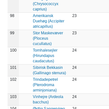
(Chrysococcyx
caprius)
98
Amerikansk
23
Duehøg (Accipiter
atricapillus)
99
Stor Maskevæver
23
(Ploceus
cucullatus)
100
Tornhalesejler
24
(Hirundapus
caudacutus)
101
Sibirisk Bekkasin
24
(Gallinago stenura)
102
Trindadepetrel
24
(Pterodroma
arminjoniana)
103
Vinhejre (Ardeola
24
bacchus)
104
Østlig Sangervireo
24