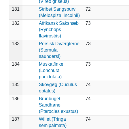
(Vireo griseus)
181
Stribet Sangspurv
72
(Melospiza lincolnii)
182
Afrikansk Saksnæb
73
(Rynchops
flavirostris)
183
Persisk Dværgterne
73
(Sternula
saundersi)
184
Muskatfinke
73
(Lonchura
punctulata)
185
Skovgøg (Cuculus
74
optatus)
186
Brunbuget
74
Sandhøne
(Pterocles exustus)
187
Willet (Tringa
74
semipalmata)