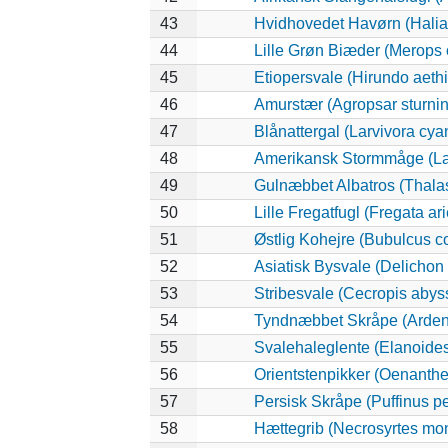
43
Hvidhovedet Havørn (Halia
44
Lille Grøn Biæder (Merops o
45
Etiopersvale (Hirundo aeth
46
Amurstær (Agropsar sturni
47
Blånattergal (Larvivora cya
48
Amerikansk Stormmåge (La
49
Gulnæbbet Albatros (Thala
50
Lille Fregatfugl (Fregata ari
51
Østlig Kohejre (Bubulcus 
52
Asiatisk Bysvale (Delichon
53
Stribesvale (Cecropis abys
54
Tyndnæbbet Skråpe (Ardenn
55
Svalehaleglente (Elanoides 
56
Orientstenpikker (Oenanthe
57
Persisk Skråpe (Puffinus pe
58
Hættegrib (Necrosyrtes mo