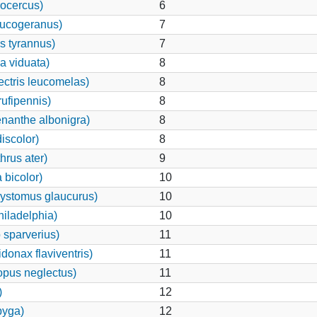
rocercus)
6
eucogeranus)
7
s tyrannus)
7
 viduata)
8
ctris leucomelas)
8
ufipennis)
8
nanthe albonigra)
8
iscolor)
8
rus ater)
9
bicolor)
10
ystomus glaucurus)
10
iladelphia)
10
 sparverius)
11
onax flaviventris)
11
pus neglectus)
11
)
12
pyga)
12