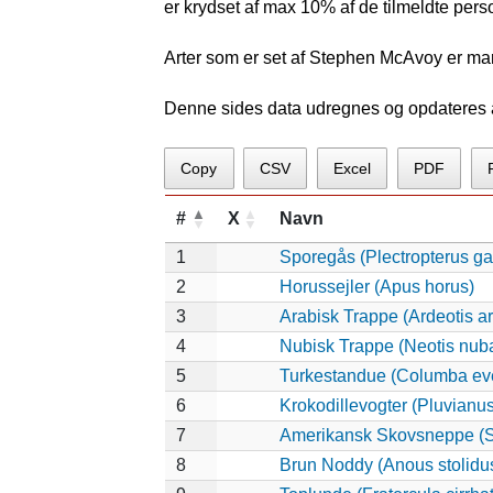
er krydset af max 10% af de tilmeldte pers
Arter som er set af Stephen McAvoy er mar
Denne sides data udregnes og opdateres au
Copy
CSV
Excel
PDF
#
X
Navn
1
Sporegås (Plectropterus g
2
Horussejler (Apus horus)
3
Arabisk Trappe (Ardeotis a
4
Nubisk Trappe (Neotis nub
5
Turkestandue (Columba ev
6
Krokodillevogter (Pluvianu
7
Amerikansk Skovsneppe (S
8
Brun Noddy (Anous stolidu