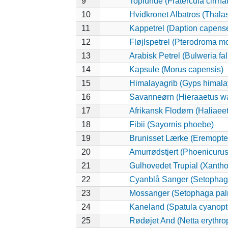
9
Toplunde (Fratercula cirrha
10
Hvidkronet Albatros (Thala
11
Kappetrel (Daption capens
12
Fløjlspetrel (Pterodroma mo
13
Arabisk Petrel (Bulweria fal
14
Kapsule (Morus capensis)
15
Himalayagrib (Gyps himala
16
Savanneørn (Hieraaetus wa
17
Afrikansk Flodørn (Haliaeet
18
Fibii (Sayornis phoebe)
19
Brunisset Lærke (Eremopter
20
Amurrødstjert (Phoenicurus
21
Gulhovedet Trupial (Xanth
22
Cyanblå Sanger (Setophag
23
Mossanger (Setophaga pa
24
Kaneland (Spatula cyanopt
25
Rødøjet And (Netta erythro