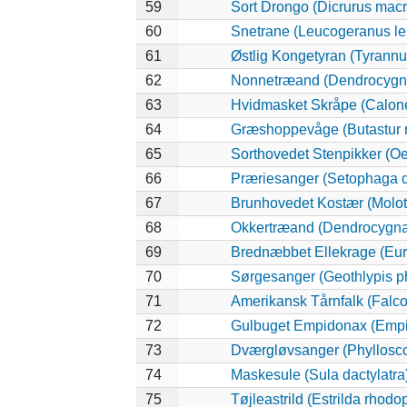
59
Sort Drongo (Dicrurus mac
60
Snetrane (Leucogeranus l
61
Østlig Kongetyran (Tyrannu
62
Nonnetræand (Dendrocygna
63
Hvidmasket Skråpe (Calone
64
Græshoppevåge (Butastur r
65
Sorthovedet Stenpikker (Oe
66
Præriesanger (Setophaga d
67
Brunhovedet Kostær (Moloth
68
Okkertræand (Dendrocygna 
69
Brednæbbet Ellekrage (Eur
70
Sørgesanger (Geothlypis ph
71
Amerikansk Tårnfalk (Falco
72
Gulbuget Empidonax (Empid
73
Dværgløvsanger (Phyllosco
74
Maskesule (Sula dactylatra
75
Tøjleastrild (Estrilda rhodo