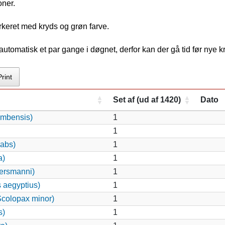
oner.
keret med kryds og grøn farve.
tomatisk et par gange i døgnet, derfor kan der gå tid før nye 
Print
Set af (ud af 1420)
Dato
ambensis)
1
1
rabs)
1
a)
1
ersmanni)
1
s aegyptius)
1
colopax minor)
1
s)
1