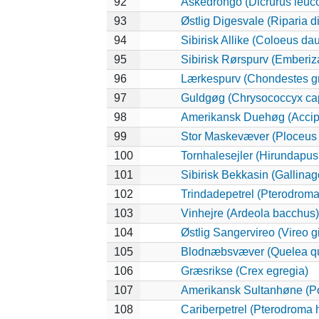
92
Askedrongo (Dicrurus leuc
93
Østlig Digesvale (Riparia di
94
Sibirisk Allike (Coloeus da
95
Sibirisk Rørspurv (Emberiza
96
Lærkespurv (Chondestes 
97
Guldgøg (Chrysococcyx cap
98
Amerikansk Duehøg (Accipit
99
Stor Maskevæver (Ploceus 
100
Tornhalesejler (Hirundapus
101
Sibirisk Bekkasin (Gallinag
102
Trindadepetrel (Pterodroma
103
Vinhejre (Ardeola bacchus)
104
Østlig Sangervireo (Vireo g
105
Blodnæbsvæver (Quelea q
106
Græsrikse (Crex egregia)
107
Amerikansk Sultanhøne (Po
108
Cariberpetrel (Pterodroma h