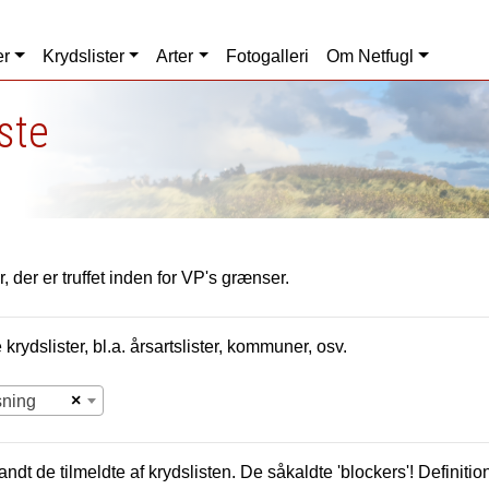
er
Krydslister
Arter
Fotogalleri
Om Netfugl
iste
, der er truffet inden for VP's grænser.
krydslister, bl.a. årsartslister, kommuner, osv.
×
sning
andt de tilmeldte af krydslisten. De såkaldte 'blockers'! Definition