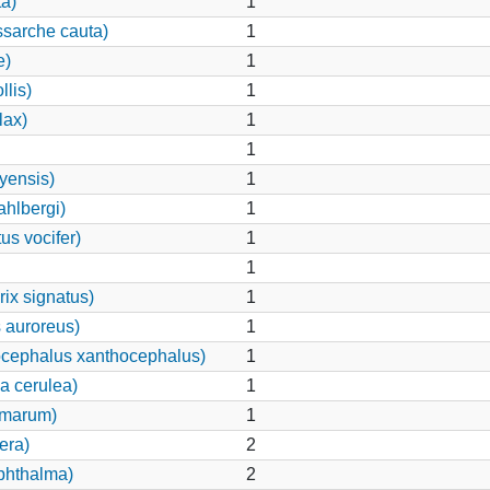
ta)
1
ssarche cauta)
1
e)
1
llis)
1
lax)
1
1
yensis)
1
hlbergi)
1
us vocifer)
1
1
ix signatus)
1
 auroreus)
1
ocephalus xanthocephalus)
1
a cerulea)
1
lmarum)
1
era)
2
phthalma)
2