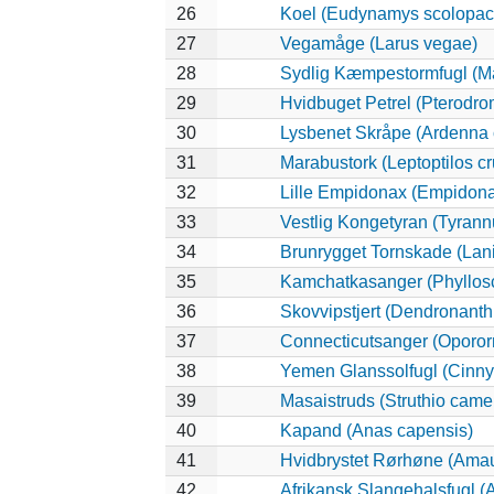
26
Koel (Eudynamys scolopac
27
Vegamåge (Larus vegae)
28
Sydlig Kæmpestormfugl (Ma
29
Hvidbuget Petrel (Pterodro
30
Lysbenet Skråpe (Ardenna 
31
Marabustork (Leptoptilos cr
32
Lille Empidonax (Empidon
33
Vestlig Kongetyran (Tyrannu
34
Brunrygget Tornskade (Laniu
35
Kamchatkasanger (Phyllos
36
Skovvipstjert (Dendronanth
37
Connecticutsanger (Opororn
38
Yemen Glanssolfugl (Cinnyr
39
Masaistruds (Struthio came
40
Kapand (Anas capensis)
41
Hvidbrystet Rørhøne (Amau
42
Afrikansk Slangehalsfugl (