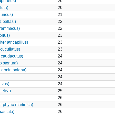
ophaeus)
20
luta)
20
uuricus)
21
 pallasi)
22
grammacus)
22
rius)
23
er atricapillus)
23
cucullatus)
23
 caudacutus)
24
o stenura)
24
 arminjoniana)
24
24
ilvus)
24
uelea)
25
26
rphyrio martinica)
26
asitata)
26