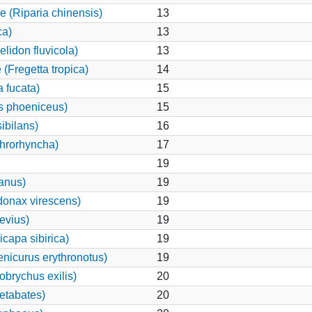
e (Riparia chinensis)
13
ca)
13
elidon fluvicola)
13
(Fregetta tropica)
14
 fucata)
15
s phoeniceus)
15
ibilans)
16
hrorhyncha)
17
19
canus)
19
onax virescens)
19
evius)
19
capa sibirica)
19
nicurus erythronotus)
19
brychus exilis)
20
etabates)
20