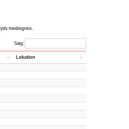
kryds medregnes.
Søg:
Lokation