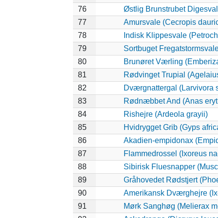
76
Østlig Brunstrubet Digesval
77
Amursvale (Cecropis dauri
78
Indisk Klippesvale (Petroch
79
Sortbuget Fregatstormsvale 
80
Brunøret Værling (Emberiza
81
Rødvinget Trupial (Agelaiu
82
Dværgnattergal (Larvivora s
83
Rødnæbbet And (Anas eryt
84
Rishejre (Ardeola grayii)
85
Hvidrygget Grib (Gyps afri
86
Akadien-empidonax (Empid
87
Flammedrossel (Ixoreus na
88
Sibirisk Fluesnapper (Musci
89
Gråhovedet Rødstjert (Phoe
90
Amerikansk Dværghejre (Ixo
91
Mørk Sanghøg (Melierax m