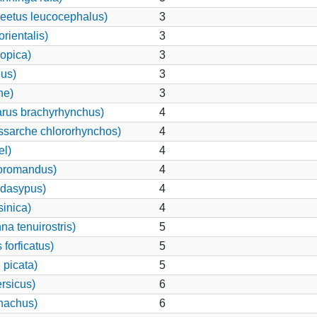
eetus leucocephalus)
3
rientalis)
3
iopica)
3
nus)
3
ne)
3
rus brachyrhynchus)
4
ssarche chlororhynchos)
4
el)
4
coromandus)
4
 dasypus)
4
sinica)
4
a tenuirostris)
5
forficatus)
5
 picata)
5
rsicus)
6
nachus)
6