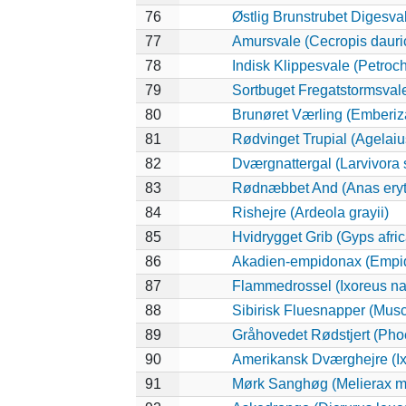
76
Østlig Brunstrubet Digesval
77
Amursvale (Cecropis dauri
78
Indisk Klippesvale (Petroch
79
Sortbuget Fregatstormsvale
80
Brunøret Værling (Emberiza
81
Rødvinget Trupial (Agelai
82
Dværgnattergal (Larvivora s
83
Rødnæbbet And (Anas eryt
84
Rishejre (Ardeola grayii)
85
Hvidrygget Grib (Gyps afri
86
Akadien-empidonax (Empid
87
Flammedrossel (Ixoreus na
88
Sibirisk Fluesnapper (Musc
89
Gråhovedet Rødstjert (Pho
90
Amerikansk Dværghejre (Ix
91
Mørk Sanghøg (Melierax m