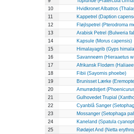
9
Toplunde (Fratercula cirrha
10
Hvidkronet Albatros (Thala
11
Kappetrel (Daption capens
12
Fløjlspetrel (Pterodroma mo
13
Arabisk Petrel (Bulweria fal
14
Kapsule (Morus capensis)
15
Himalayagrib (Gyps himala
16
Savanneørn (Hieraaetus wa
17
Afrikansk Flodørn (Haliaeet
18
Fibii (Sayornis phoebe)
19
Brunisset Lærke (Eremopter
20
Amurrødstjert (Phoenicuru
21
Gulhovedet Trupial (Xanth
22
Cyanblå Sanger (Setophag
23
Mossanger (Setophaga pa
24
Kaneland (Spatula cyanopt
25
Rødøjet And (Netta erythr