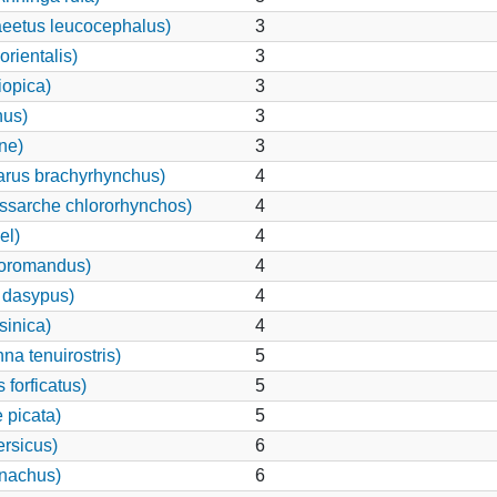
eetus leucocephalus)
3
rientalis)
3
iopica)
3
nus)
3
ne)
3
rus brachyrhynchus)
4
ssarche chlororhynchos)
4
el)
4
coromandus)
4
 dasypus)
4
sinica)
4
a tenuirostris)
5
forficatus)
5
 picata)
5
ersicus)
6
onachus)
6