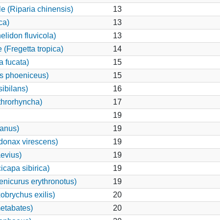
e (Riparia chinensis)
13
ca)
13
elidon fluvicola)
13
 (Fregetta tropica)
14
 fucata)
15
us phoeniceus)
15
ibilans)
16
hrorhyncha)
17
19
canus)
19
onax virescens)
19
evius)
19
icapa sibirica)
19
enicurus erythronotus)
19
obrychus exilis)
20
etabates)
20