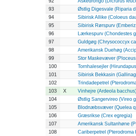
92
Askedrongo (Dicrurus leu
93
Østlig Digesvale (Riparia di
94
Sibirisk Allike (Coloeus da
95
Sibirisk Rørspurv (Emberiza
96
Lærkespurv (Chondestes 
97
Guldgøg (Chrysococcyx ca
98
Amerikansk Duehøg (Accipit
99
Stor Maskevæver (Ploceus 
100
Tornhalesejler (Hirundapu
101
Sibirisk Bekkasin (Gallinag
102
Trindadepetrel (Pterodrom
103
X
Vinhejre (Ardeola bacchus
104
Østlig Sangervireo (Vireo g
105
Blodnæbsvæver (Quelea q
106
Græsrikse (Crex egregia)
107
Amerikansk Sultanhøne (Po
108
Cariberpetrel (Pterodroma 