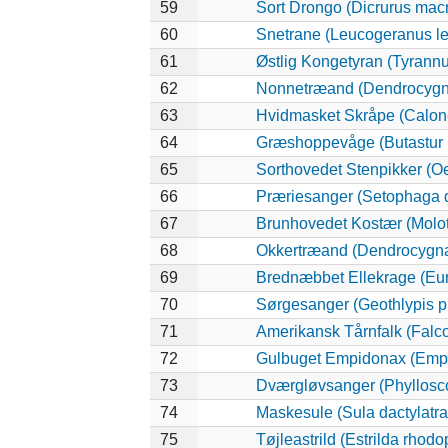
59
Sort Drongo (Dicrurus mac
60
Snetrane (Leucogeranus l
61
Østlig Kongetyran (Tyrannu
62
Nonnetræand (Dendrocygna
63
Hvidmasket Skråpe (Calone
64
Græshoppevåge (Butastur r
65
Sorthovedet Stenpikker (O
66
Præriesanger (Setophaga d
67
Brunhovedet Kostær (Molot
68
Okkertræand (Dendrocygna 
69
Brednæbbet Ellekrage (Eu
70
Sørgesanger (Geothlypis p
71
Amerikansk Tårnfalk (Falco
72
Gulbuget Empidonax (Empid
73
Dværgløvsanger (Phyllosc
74
Maskesule (Sula dactylatra
75
Tøjleastrild (Estrilda rhod