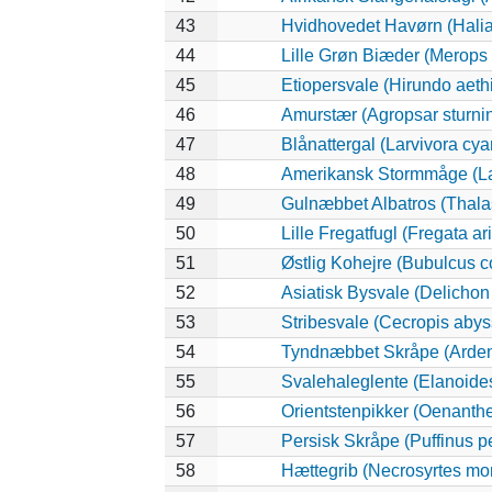
43
Hvidhovedet Havørn (Halia
44
Lille Grøn Biæder (Merops o
45
Etiopersvale (Hirundo aeth
46
Amurstær (Agropsar sturni
47
Blånattergal (Larvivora cya
48
Amerikansk Stormmåge (La
49
Gulnæbbet Albatros (Thala
50
Lille Fregatfugl (Fregata ari
51
Østlig Kohejre (Bubulcus 
52
Asiatisk Bysvale (Delichon
53
Stribesvale (Cecropis abys
54
Tyndnæbbet Skråpe (Ardenn
55
Svalehaleglente (Elanoides 
56
Orientstenpikker (Oenanthe
57
Persisk Skråpe (Puffinus p
58
Hættegrib (Necrosyrtes m