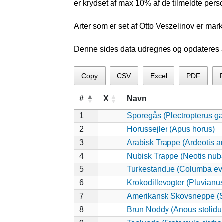
er krydset af max 10% af de tilmeldte pers
Arter som er set af Otto Veszelinov er mar
Denne sides data udregnes og opdateres au
Copy
CSV
Excel
PDF
#
X
Navn
1
Sporegås (Plectropterus g
2
Horussejler (Apus horus)
3
Arabisk Trappe (Ardeotis a
4
Nubisk Trappe (Neotis nub
5
Turkestandue (Columba ev
6
Krokodillevogter (Pluvianu
7
Amerikansk Skovsneppe (S
8
Brun Noddy (Anous stolidu