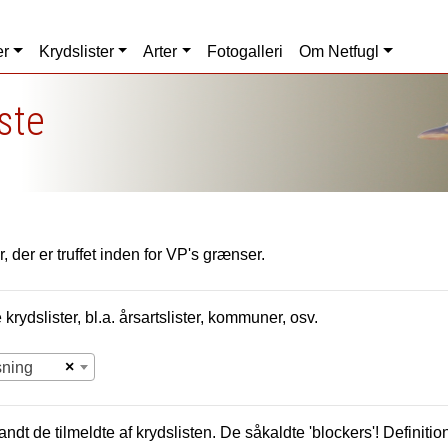
er
Krydslister
Arter
Fotogalleri
Om Netfugl
iste
, der er truffet inden for VP's grænser.
krydslister, bl.a. årsartslister, kommuner, osv.
×
sning
andt de tilmeldte af krydslisten. De såkaldte 'blockers'! Definition