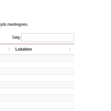
kryds medregnes.
Søg:
Lokation