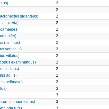
ceus)
2
2
acronectes giganteus)
2
ma incerta)
2
carneipes)
2
rumenifer)
2
ax minimus)
2
s verticalis)
2
us vittatus)
2
scopus examinandus)
2
us indicus)
2
is agilis)
2
is hellmayri)
2
lus)
3
3
rornis phoenicurus)
3
Anhinga rufa)
3