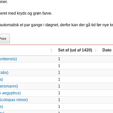
oner.
keret med kryds og grøn farve.
tomatisk et par gange i døgnet, derfor kan der gå tid før nye 
Print
Set af (ud af 1420)
Dato
ambensis)
1
1
rabs)
1
a)
1
ersmanni)
1
s aegyptius)
1
colopax minor)
1
s)
1