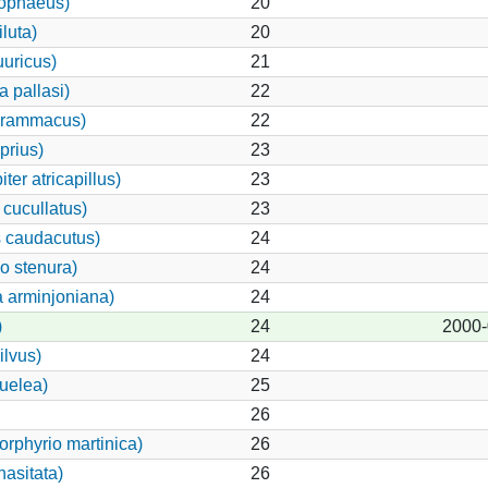
cophaeus)
20
luta)
20
uuricus)
21
 pallasi)
22
grammacus)
22
prius)
23
er atricapillus)
23
cucullatus)
23
s caudacutus)
24
o stenura)
24
a arminjoniana)
24
)
24
2000-
ilvus)
24
uelea)
25
26
rphyrio martinica)
26
hasitata)
26