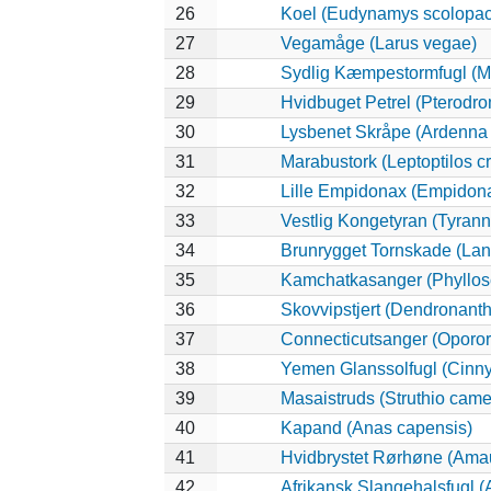
26
Koel (Eudynamys scolopa
27
Vegamåge (Larus vegae)
28
Sydlig Kæmpestormfugl (M
29
Hvidbuget Petrel (Pterodro
30
Lysbenet Skråpe (Ardenna 
31
Marabustork (Leptoptilos c
32
Lille Empidonax (Empidon
33
Vestlig Kongetyran (Tyrannu
34
Brunrygget Tornskade (Lani
35
Kamchatkasanger (Phyllo
36
Skovvipstjert (Dendronanth
37
Connecticutsanger (Opororn
38
Yemen Glanssolfugl (Cinnyr
39
Masaistruds (Struthio came
40
Kapand (Anas capensis)
41
Hvidbrystet Rørhøne (Amau
42
Afrikansk Slangehalsfugl (