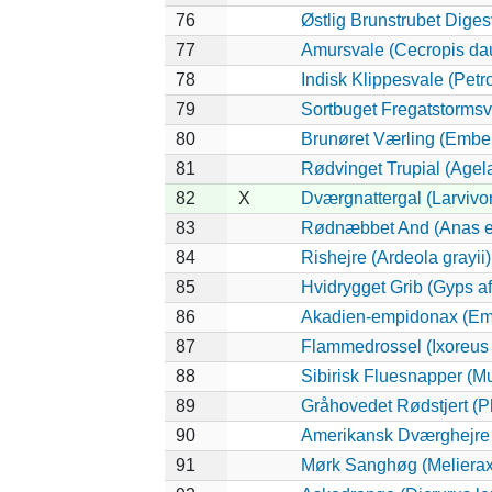
76
Østlig Brunstrubet Diges
77
Amursvale (Cecropis dau
78
Indisk Klippesvale (Petro
79
Sortbuget Fregatstormsva
80
Brunøret Værling (Ember
81
Rødvinget Trupial (Agel
82
X
Dværgnattergal (Larvivor
83
Rødnæbbet And (Anas e
84
Rishejre (Ardeola grayii)
85
Hvidrygget Grib (Gyps af
86
Akadien-empidonax (Em
87
Flammedrossel (Ixoreus
88
Sibirisk Fluesnapper (Mu
89
Gråhovedet Rødstjert (P
90
Amerikansk Dværghejre (
91
Mørk Sanghøg (Melierax