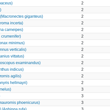
paceus)
2
)
2
(Macronectes giganteus)
2
roma incerta)
2
na carneipes)
2
 crumenifer)
2
onax minimus)
2
nnus verticalis)
2
nius vittatus)
2
loscopus examinandus)
2
nthus indicus)
2
rnis agilis)
2
nyris hellmayri)
2
amelus)
3
)
3
maurornis phoenicurus)
3
 (Anhinga rufa)
3