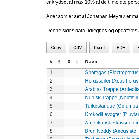
er krydset af max 10% af de tilmeldte pers
Arter som er set af Jonathan Meyrav er ma
Denne sides data udregnes og opdateres au
Copy
CSV
Excel
PDF
#
X
Navn
1
Sporegås (Plectropteru
2
Horussejler (Apus horus
3
Arabisk Trappe (Ardeotis
4
Nubisk Trappe (Neotis n
5
Turkestandue (Columba
6
Krokodillevogter (Pluvia
7
Amerikansk Skovsneppe
8
Brun Noddy (Anous stoli