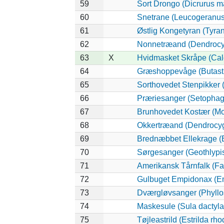
59
Sort Drongo (Dicrurus m
60
Snetrane (Leucogeranus
61
Østlig Kongetyran (Tyra
62
Nonnetræand (Dendrocy
63
X
Hvidmasket Skråpe (Cal
64
Græshoppevåge (Butastu
65
Sorthovedet Stenpikker 
66
Præriesanger (Setophaga
67
Brunhovedet Kostær (Mol
68
Okkertræand (Dendrocyg
69
Brednæbbet Ellekrage (
70
Sørgesanger (Geothlypis
71
Amerikansk Tårnfalk (Fa
72
Gulbuget Empidonax (Emp
73
Dværgløvsanger (Phyllo
74
Maskesule (Sula dactyla
75
Tøjleastrild (Estrilda rh