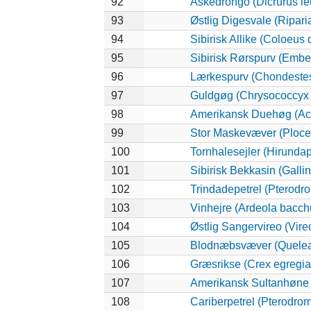
92
Askedrongo (Dicrurus l
93
Østlig Digesvale (Riparia
94
Sibirisk Allike (Coloeus 
95
Sibirisk Rørspurv (Ember
96
Lærkespurv (Chondeste
97
Guldgøg (Chrysococcyx 
98
Amerikansk Duehøg (Accip
99
Stor Maskevæver (Ploceu
100
Tornhalesejler (Hirunda
101
Sibirisk Bekkasin (Galli
102
Trindadepetrel (Pterodr
103
Vinhejre (Ardeola bacch
104
Østlig Sangervireo (Vireo
105
Blodnæbsvæver (Quelea
106
Græsrikse (Crex egregia
107
Amerikansk Sultanhøne (
108
Cariberpetrel (Pterodrom