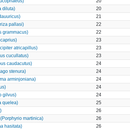
eucophaeus)
20
 diluta)
20
dauuricus)
21
iza pallasi)
22
s grammacus)
22
caprius)
23
iter atricapillus)
23
s cucullatus)
23
pus caudacutus)
24
nago stenura)
24
oma arminjoniana)
24
us)
24
 gilvus)
24
 quelea)
25
)
26
Porphyrio martinica)
26
a hasitata)
26