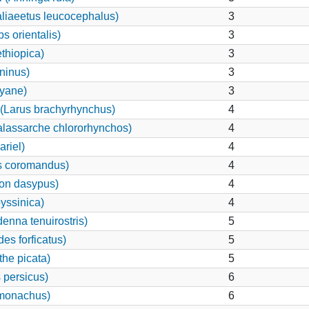
liaeetus leucocephalus)
3
s orientalis)
3
thiopica)
3
ninus)
3
cyane)
3
Larus brachyrhynchus)
4
alassarche chlororhynchos)
4
ariel)
4
us coromandus)
4
hon dasypus)
4
yssinica)
4
nna tenuirostris)
5
es forficatus)
5
he picata)
5
 persicus)
6
 monachus)
6