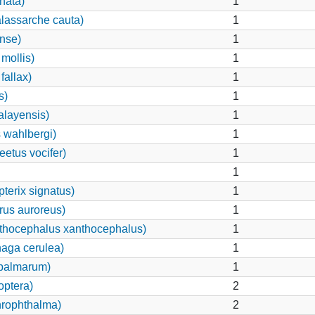
hata)
1
alassarche cauta)
1
nse)
1
mollis)
1
fallax)
1
s)
1
alayensis)
1
 wahlbergi)
1
eetus vocifer)
1
1
terix signatus)
1
rus auroreus)
1
nthocephalus xanthocephalus)
1
aga cerulea)
1
palmarum)
1
optera)
2
hrophthalma)
2