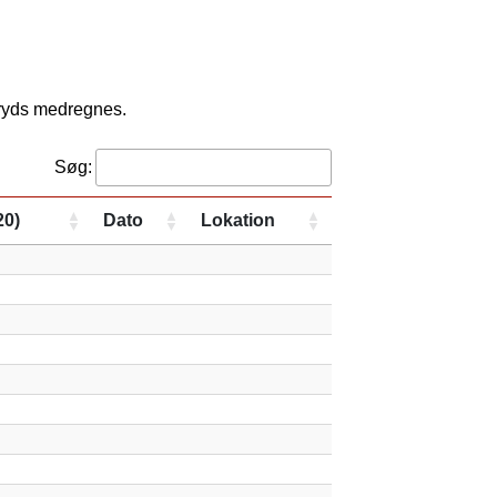
kryds medregnes.
Søg:
20)
Dato
Lokation