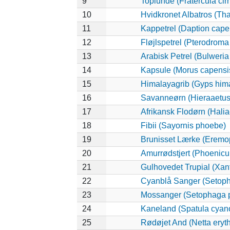
9
Toplunde (Fratercula cirr
10
Hvidkronet Albatros (Th
11
Kappetrel (Daption cape
12
Fløjlspetrel (Pterodroma 
13
Arabisk Petrel (Bulweria 
14
Kapsule (Morus capensi
15
Himalayagrib (Gyps him
16
Savanneørn (Hieraaetus
17
Afrikansk Flodørn (Halia
18
Fibii (Sayornis phoebe)
19
Brunisset Lærke (Eremop
20
Amurrødstjert (Phoenicu
21
Gulhovedet Trupial (Xa
22
Cyanblå Sanger (Setoph
23
Mossanger (Setophaga 
24
Kaneland (Spatula cyan
25
Rødøjet And (Netta eryt