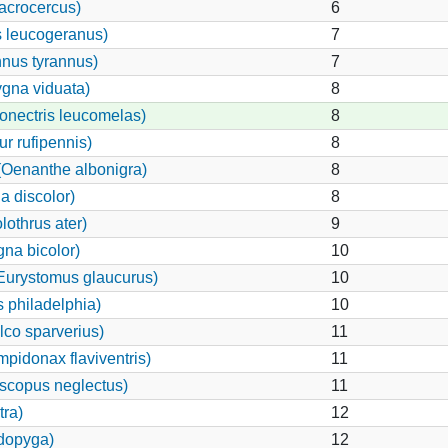
acrocercus)
6
 leucogeranus)
7
nnus tyrannus)
7
gna viduata)
8
onectris leucomelas)
8
r rufipennis)
8
(Oenanthe albonigra)
8
 discolor)
8
othrus ater)
9
na bicolor)
10
Eurystomus glaucurus)
10
 philadelphia)
10
lco sparverius)
11
idonax flaviventris)
11
scopus neglectus)
11
tra)
12
odopyga)
12