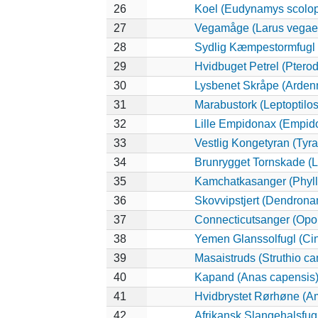
26
Koel (Eudynamys scolo
27
Vegamåge (Larus vegae
28
Sydlig Kæmpestormfugl 
29
Hvidbuget Petrel (Pterod
30
Lysbenet Skråpe (Arden
31
Marabustork (Leptoptilos
32
Lille Empidonax (Empid
33
Vestlig Kongetyran (Tyra
34
Brunrygget Tornskade (La
35
Kamchatkasanger (Phyl
36
Skovvipstjert (Dendrona
37
Connecticutsanger (Oporo
38
Yemen Glanssolfugl (Cin
39
Masaistruds (Struthio c
40
Kapand (Anas capensis
41
Hvidbrystet Rørhøne (A
42
Afrikansk Slangehalsfugl