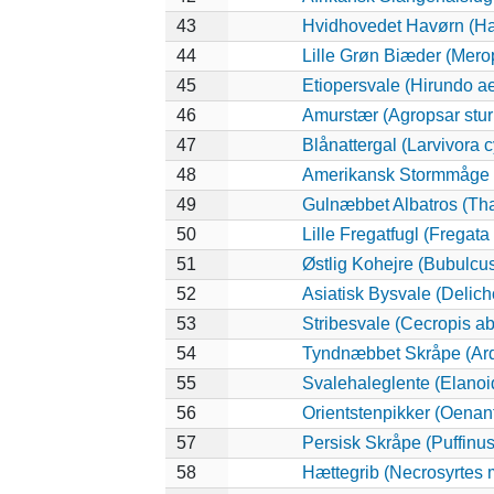
43
Hvidhovedet Havørn (Ha
44
Lille Grøn Biæder (Merop
45
Etiopersvale (Hirundo ae
46
Amurstær (Agropsar stur
47
Blånattergal (Larvivora 
48
Amerikansk Stormmåge (
49
Gulnæbbet Albatros (Th
50
Lille Fregatfugl (Fregata 
51
Østlig Kohejre (Bubulc
52
Asiatisk Bysvale (Delic
53
Stribesvale (Cecropis ab
54
Tyndnæbbet Skråpe (Arde
55
Svalehaleglente (Elanoid
56
Orientstenpikker (Oenant
57
Persisk Skråpe (Puffinus
58
Hættegrib (Necrosyrtes