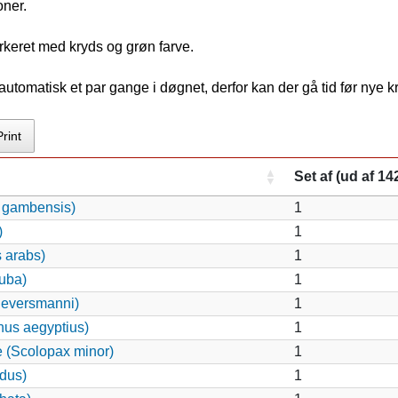
oner.
rkeret med kryds og grøn farve.
tomatisk et par gange i døgnet, derfor kan der gå tid før nye 
Print
Set af (ud af 14
s gambensis)
1
)
1
 arabs)
1
uba)
1
 eversmanni)
1
nus aegyptius)
1
 (Scolopax minor)
1
dus)
1