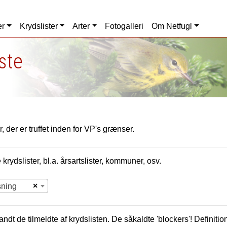
er
Krydslister
Arter
Fotogalleri
Om Netfugl
iste
, der er truffet inden for VP's grænser.
krydslister, bl.a. årsartslister, kommuner, osv.
×
sning
andt de tilmeldte af krydslisten. De såkaldte 'blockers'! Definition