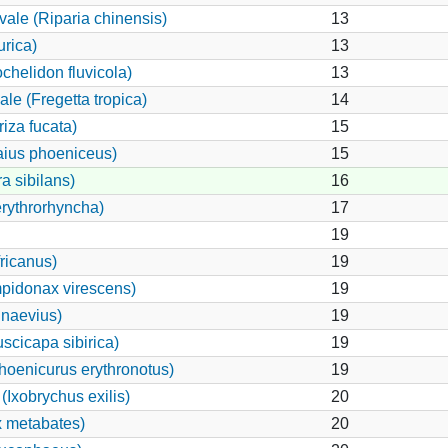
vale (Riparia chinensis)
13
rica)
13
chelidon fluvicola)
13
le (Fregetta tropica)
14
iza fucata)
15
aius phoeniceus)
15
a sibilans)
16
rythrorhyncha)
17
19
ricanus)
19
pidonax virescens)
19
 naevius)
19
scicapa sibirica)
19
hoenicurus erythronotus)
19
Ixobrychus exilis)
20
 metabates)
20