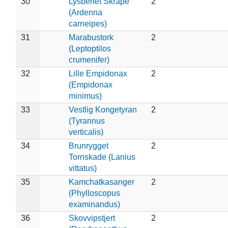
30
Lysbenet Skråpe
2
(Ardenna
carneipes)
31
Marabustork
2
(Leptoptilos
crumenifer)
32
Lille Empidonax
2
(Empidonax
minimus)
33
Vestlig Kongetyran
2
(Tyrannus
verticalis)
34
Brunrygget
2
Tornskade (Lanius
vittatus)
35
Kamchatkasanger
2
(Phylloscopus
examinandus)
36
Skovvipstjert
2