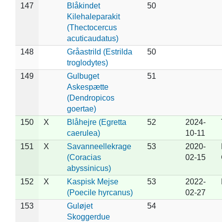
147
Blåkindet
50
Kilehaleparakit
(Thectocercus
acuticaudatus)
148
Gråastrild (Estrilda
50
troglodytes)
149
Gulbuget
51
Askespætte
(Dendropicos
goertae)
150
X
Blåhejre (Egretta
52
2024-
caerulea)
10-11
151
X
Savanneellekrage
53
2020-
(Coracias
02-15
abyssinicus)
152
X
Kaspisk Mejse
53
2022-
(Poecile hyrcanus)
02-27
153
Guløjet
54
Skoggerdue