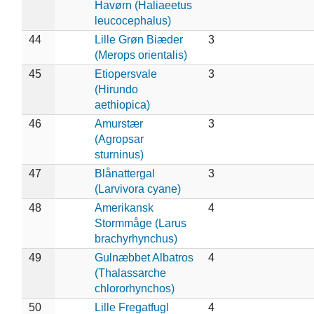
Havørn (Haliaeetus
leucocephalus)
44
Lille Grøn Biæder
3
(Merops orientalis)
45
Etiopersvale
3
(Hirundo
aethiopica)
46
Amurstær
3
(Agropsar
sturninus)
47
Blånattergal
3
(Larvivora cyane)
48
Amerikansk
4
Stormmåge (Larus
brachyrhynchus)
49
Gulnæbbet Albatros
4
(Thalassarche
chlororhynchos)
50
Lille Fregatfugl
4