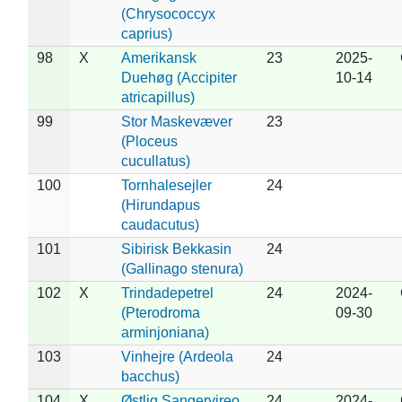
(Chrysococcyx
caprius)
98
X
Amerikansk
23
2025-
Duehøg (Accipiter
10-14
atricapillus)
99
Stor Maskevæver
23
(Ploceus
cucullatus)
100
Tornhalesejler
24
(Hirundapus
caudacutus)
101
Sibirisk Bekkasin
24
(Gallinago stenura)
102
X
Trindadepetrel
24
2024-
(Pterodroma
09-30
arminjoniana)
103
Vinhejre (Ardeola
24
bacchus)
104
X
Østlig Sangervireo
24
2024-