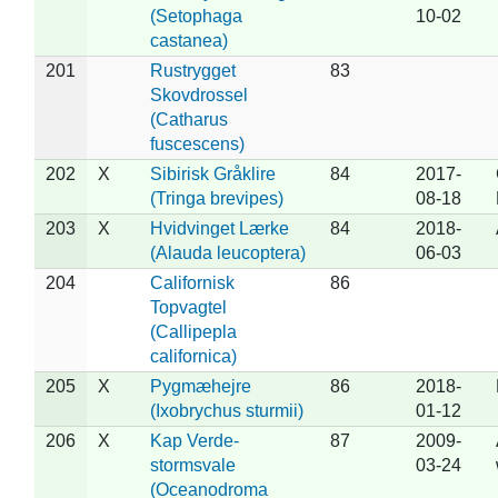
(Setophaga
10-02
castanea)
201
Rustrygget
83
Skovdrossel
(Catharus
fuscescens)
202
X
Sibirisk Gråklire
84
2017-
(Tringa brevipes)
08-18
203
X
Hvidvinget Lærke
84
2018-
(Alauda leucoptera)
06-03
204
Californisk
86
Topvagtel
(Callipepla
californica)
205
X
Pygmæhejre
86
2018-
(Ixobrychus sturmii)
01-12
206
X
Kap Verde-
87
2009-
stormsvale
03-24
(Oceanodroma