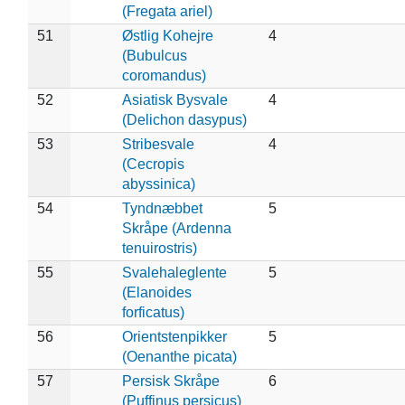
(Fregata ariel)
51
Østlig Kohejre
4
(Bubulcus
coromandus)
52
Asiatisk Bysvale
4
(Delichon dasypus)
53
Stribesvale
4
(Cecropis
abyssinica)
54
Tyndnæbbet
5
Skråpe (Ardenna
tenuirostris)
55
Svalehaleglente
5
(Elanoides
forficatus)
56
Orientstenpikker
5
(Oenanthe picata)
57
Persisk Skråpe
6
(Puffinus persicus)