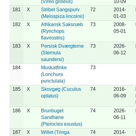
(Vireo griseus)
10-09
181
X
Stribet Sangspurv
72
2014-
(Melospiza lincolnii)
01-03
182
X
Afrikansk Saksnæb
73
2008-
(Rynchops
05-01
flavirostris)
183
X
Persisk Dværgterne
73
2026-
(Sternula
06-12
saundersi)
184
Muskatfinke
73
(Lonchura
punctulata)
185
X
Skovgøg (Cuculus
74
2016-
optatus)
06-09
186
X
Brunbuget
74
2026-
Sandhøne
06-11
(Pterocles exustus)
187
X
Willet (Tringa
74
2014-