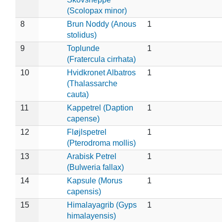
(Scolopax minor)
8
Brun Noddy (Anous
1
stolidus)
9
Toplunde
1
(Fratercula cirrhata)
10
Hvidkronet Albatros
1
(Thalassarche
cauta)
11
Kappetrel (Daption
1
capense)
12
Fløjlspetrel
1
(Pterodroma mollis)
13
Arabisk Petrel
1
(Bulweria fallax)
14
Kapsule (Morus
1
capensis)
15
Himalayagrib (Gyps
1
himalayensis)