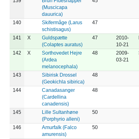
139
Brun Fluesnapper
45
(Muscicapa
dauurica)
140
Skifermåge (Larus
47
schistisagus)
141
X
Guldspætte
47
2010-
(Colaptes auratus)
10-21
142
X
Sorthovedet Hejre
48
2009-
(Ardea
03-21
melanocephala)
143
Sibirisk Drossel
48
(Geokichla sibirica)
144
Canadasanger
48
(Cardellina
canadensis)
145
Lille Sultanhøne
50
(Porphyrio alleni)
146
Amurfalk (Falco
50
amurensis)