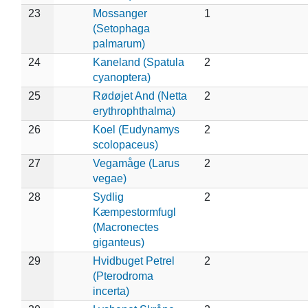
23
Mossanger
1
(Setophaga
palmarum)
24
Kaneland (Spatula
2
cyanoptera)
25
Rødøjet And (Netta
2
erythrophthalma)
26
Koel (Eudynamys
2
scolopaceus)
27
Vegamåge (Larus
2
vegae)
28
Sydlig
2
Kæmpestormfugl
(Macronectes
giganteus)
29
Hvidbuget Petrel
2
(Pterodroma
incerta)