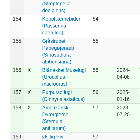
(Streptopelia
decipiens)
154
Koboltkernebider
54
(Passerina
caerulea)
155
Gråstrubet
55
Papegøjenæb
(Sinosuthora
alphonsiana)
156
X
Blånakket Musefugl
56
2024-
(Urocolius
04-08
macrourus)
157
X
Purpursolfugl
56
2025-
(Cinnyris asiaticus)
01-16
158
X
Amerikansk
57
2023-
Dværgterne
07-20
(Sternula
antillarum)
159
Østlig Pivi
57