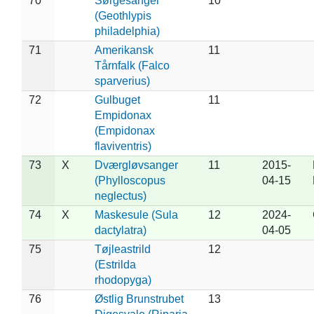
70
Sørgesanger
10
(Geothlypis
philadelphia)
71
Amerikansk
11
Tårnfalk (Falco
sparverius)
72
Gulbuget
11
Empidonax
(Empidonax
flaviventris)
73
X
Dværgløvsanger
11
2015-
(Phylloscopus
04-15
neglectus)
74
X
Maskesule (Sula
12
2024-
dactylatra)
04-05
75
Tøjleastrild
12
(Estrilda
rhodopyga)
76
Østlig Brunstrubet
13