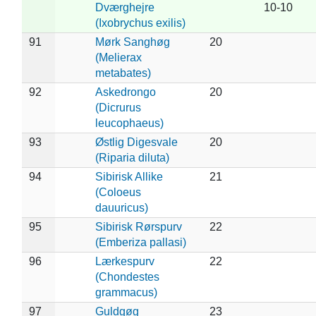
Dværghejre
10-10
(Ixobrychus exilis)
91
Mørk Sanghøg
20
(Melierax
metabates)
92
Askedrongo
20
(Dicrurus
leucophaeus)
93
Østlig Digesvale
20
(Riparia diluta)
94
Sibirisk Allike
21
(Coloeus
dauuricus)
95
Sibirisk Rørspurv
22
(Emberiza pallasi)
96
Lærkespurv
22
(Chondestes
grammacus)
97
Guldgøg
23