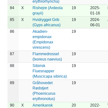
erythrorhyncha)
84
X
Rishejre (Ardeola
19
2025-
grayii)
01-16
85
X
Hvidrygget Grib
19
2024-
(Gyps africanus)
06-01
86
Akadien-
19
empidonax
(Empidonax
virescens)
87
Flammedrossel
19
(Ixoreus naevius)
88
Sibirisk
19
Fluesnapper
(Muscicapa sibirica)
89
Gråhovedet
19
Rødstjert
(Phoenicurus
erythronotus)
90
X
Amerikansk
20
2022-