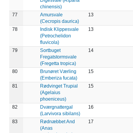
Digesvale (Riparia
chinensis)
77
Amursvale
13
(Cecropis daurica)
78
Indisk Klippesvale
13
(Petrochelidon
fluvicola)
79
Sortbuget
14
Fregatstormsvale
(Fregetta tropica)
80
Brunøret Værling
15
(Emberiza fucata)
81
Rødvinget Trupial
15
(Agelaius
phoeniceus)
82
Dværgnattergal
16
(Larvivora sibilans)
83
Rødnæbbet And
17
(Anas