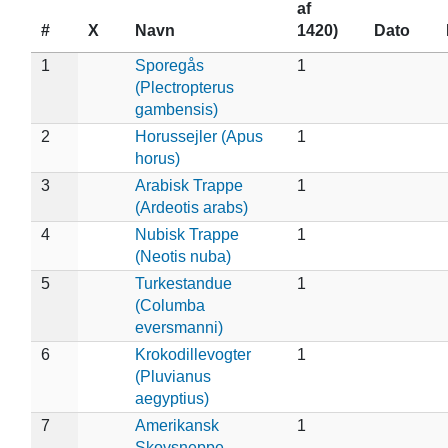
af
#
X
Navn
1420)
Dato
1
Sporegås
1
(Plectropterus
gambensis)
2
Horussejler (Apus
1
horus)
3
Arabisk Trappe
1
(Ardeotis arabs)
4
Nubisk Trappe
1
(Neotis nuba)
5
Turkestandue
1
(Columba
eversmanni)
6
Krokodillevogter
1
(Pluvianus
aegyptius)
7
Amerikansk
1
Skovsneppe