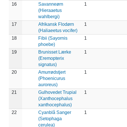
16
Savanneørn
1
(Hieraaetus
wahlbergi)
17
Afrikansk Flodørn
1
(Haliaeetus vocifer)
18
Fibii (Sayornis
1
phoebe)
19
Brunisset Lærke
1
(Eremopterix
signatus)
20
Amurrødstjert
1
(Phoenicurus
auroreus)
21
Gulhovedet Trupial
1
(Xanthocephalus
xanthocephalus)
22
Cyanblå Sanger
1
(Setophaga
cerulea)