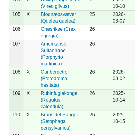
(Vireo gilvus)
10-10
105
X
Blodnæbsvæver
25
2026-
(Quelea quelea)
03-07
106
Græsrikse (Crex
26
egregia)
107
Amerikansk
26
Sultanhøne
(Porphyrio
martinica)
108
X
Cariberpetrel
26
2026-
(Pterodroma
03-02
hasitata)
109
X
Rubinfuglekonge
26
2025-
(Regulus
10-14
calendula)
110
X
Brunsidet Sanger
26
2025-
(Setophaga
10-15
pensylvanica)