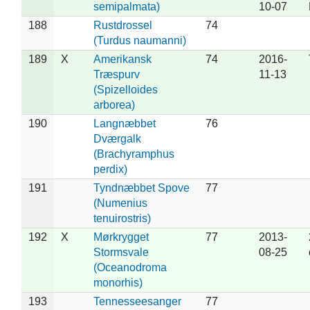
semipalmata)
10-07
188
Rustdrossel
74
(Turdus naumanni)
189
X
Amerikansk
74
2016-
Træspurv
11-13
(Spizelloides
arborea)
190
Langnæbbet
76
Dværgalk
(Brachyramphus
perdix)
191
Tyndnæbbet Spove
77
(Numenius
tenuirostris)
192
X
Mørkrygget
77
2013-
Stormsvale
08-25
(Oceanodroma
monorhis)
193
Tennesseesanger
77