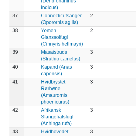
(Dendronanthus
indicus)
37
Connecticutsanger
2
(Oporornis agilis)
38
Yemen
2
Glanssolfugl
(Cinnyris hellmayri)
39
Masaistruds
3
(Struthio camelus)
40
Kapand (Anas
3
capensis)
41
Hvidbrystet
3
Rørhøne
(Amaurornis
phoenicurus)
42
Afrikansk
3
Slangehalsfugl
(Anhinga rufa)
43
Hvidhovedet
3