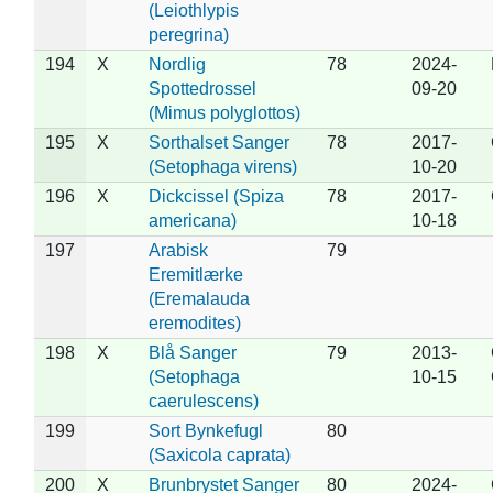
(Leiothlypis
peregrina)
194
X
Nordlig
78
2024-
Spottedrossel
09-20
(Mimus polyglottos)
195
X
Sorthalset Sanger
78
2017-
(Setophaga virens)
10-20
196
X
Dickcissel (Spiza
78
2017-
americana)
10-18
197
Arabisk
79
Eremitlærke
(Eremalauda
eremodites)
198
X
Blå Sanger
79
2013-
(Setophaga
10-15
caerulescens)
199
Sort Bynkefugl
80
(Saxicola caprata)
200
X
Brunbrystet Sanger
80
2024-