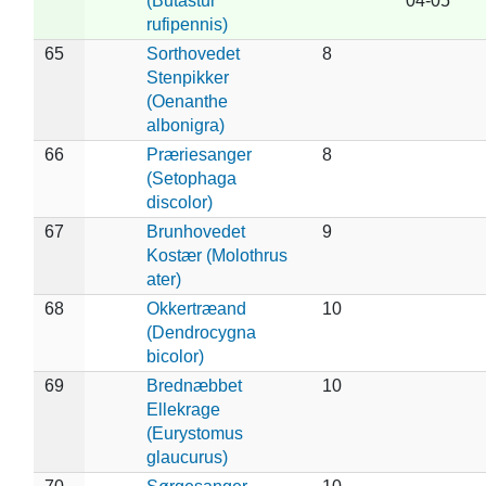
(Butastur
04-05
rufipennis)
65
Sorthovedet
8
Stenpikker
(Oenanthe
albonigra)
66
Præriesanger
8
(Setophaga
discolor)
67
Brunhovedet
9
Kostær (Molothrus
ater)
68
Okkertræand
10
(Dendrocygna
bicolor)
69
Brednæbbet
10
Ellekrage
(Eurystomus
glaucurus)