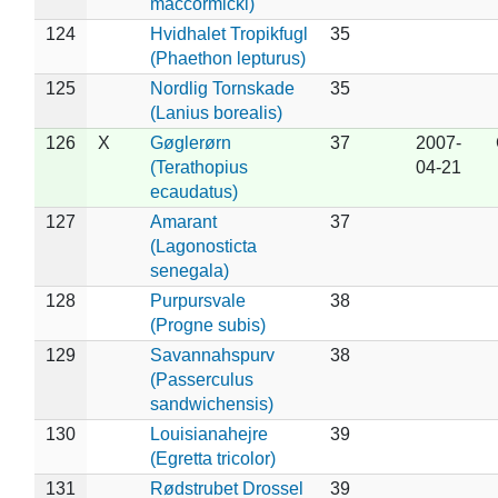
maccormicki)
124
Hvidhalet Tropikfugl
35
(Phaethon lepturus)
125
Nordlig Tornskade
35
(Lanius borealis)
126
X
Gøglerørn
37
2007-
(Terathopius
04-21
ecaudatus)
127
Amarant
37
(Lagonosticta
senegala)
128
Purpursvale
38
(Progne subis)
129
Savannahspurv
38
(Passerculus
sandwichensis)
130
Louisianahejre
39
(Egretta tricolor)
131
Rødstrubet Drossel
39