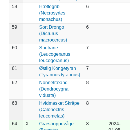
58
Hættegrib
6
(Necrosyrtes
monachus)
59
Sort Drongo
6
(Dicrurus
macrocercus)
60
Snetrane
7
(Leucogeranus
leucogeranus)
61
Østlig Kongetyran
7
(Tyrannus tyrannus)
62
Nonnetræand
8
(Dendrocygna
viduata)
63
Hvidmasket Skråpe
8
(Calonectris
leucomelas)
64
X
Græshoppevåge
8
2024-