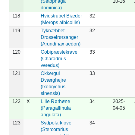
(Setophaga
10-16
dominica)
118
Hvidstrubet Biæder
32
(Merops albicollis)
119
Tyknæbbet
32
Drosselrørsanger
(Arundinax aedon)
120
Gobipræstekrave
33
(Charadrius
veredus)
121
Okkergul
33
Dværghejre
(Ixobrychus
sinensis)
122
X
Lille Rørhøne
34
2025-
(Paragallinula
04-05
angulata)
123
Sydpolarkjove
34
(Stercorarius