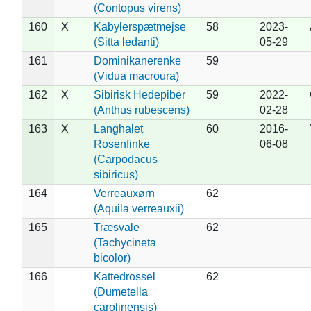
(Contopus virens)
160
X
Kabylerspætmejse
58
2023-
(Sitta ledanti)
05-29
161
Dominikanerenke
59
(Vidua macroura)
162
X
Sibirisk Hedepiber
59
2022-
(Anthus rubescens)
02-28
163
X
Langhalet
60
2016-
Rosenfinke
06-08
(Carpodacus
sibiricus)
164
Verreauxørn
62
(Aquila verreauxii)
165
Træsvale
62
(Tachycineta
bicolor)
166
Kattedrossel
62
(Dumetella
carolinensis)