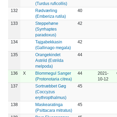
(Turdus ruficollis)
132
Rødværling
40
(Emberiza rutila)
133
Steppehøne
42
(Syrrhaptes
paradoxus)
134
Tajgabekkasin
42
(Gallinago megala)
135
Orangekindet
44
Astrild (Estrilda
melpoda)
136
X
Blommegul Sanger
44
2021-
(Protonotaria citrea)
10-12
137
Sortnæbbet Gøg
45
(Coccyzus
erythropthalmus)
138
Maskearatinga
45
(Psittacara mitratus)