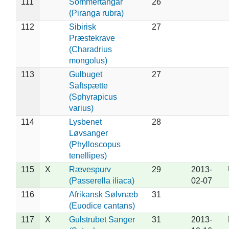
111
Sommertangar
26
(Piranga rubra)
112
Sibirisk
27
Præstekrave
(Charadrius
mongolus)
113
Gulbuget
27
Saftspætte
(Sphyrapicus
varius)
114
Lysbenet
28
Løvsanger
(Phylloscopus
tenellipes)
115
X
Rævespurv
29
2013-
(Passerella iliaca)
02-07
116
Afrikansk Sølvnæb
31
(Euodice cantans)
117
X
Gulstrubet Sanger
31
2013-