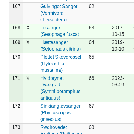
167
Gulvinget Sanger
62
(Vermivora
chrysoptera)
168
X
Ildsanger
63
2017-
(Setophaga fusca)
10-15
169
X
Hættesanger
64
2019-
(Setophaga citrina)
10-10
170
Plettet Skovdrossel
65
(Hylocichla
mustelina)
171
X
Hvidbrynet
66
2023-
Dværgalk
06-09
(Synthliboramphus
antiquus)
172
Sinkiangløvsanger
67
(Phylloscopus
griseolus)
173
Rødhovedet
68
Aratinga (Psittacara