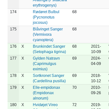
erythrogenys)
174
Rødøret Bulbul
68
(Pycnonotus
jocosus)
175
Blåvinget Sanger
68
(Vermivora
cyanoptera)
176
X
Brunkindet Sanger
68
2021-
(Setophaga tigrina)
10-09
177
X
Gylden Natravn
69
2024-
(Caprimulgus
04-09
eximius)
178
X
Sortkronet Sanger
69
2018-
(Cardellina pusilla)
10-12
179
X
Elle-empidonax
70
2010-
(Empidonax
09-26
alnorum)
180
X
Hvidøjet Vireo
72
2019-