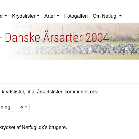
er
Krydslister
Arter
Fotogalleri
Om Netfugl
- Danske Årsarter 2004
krydslister, bl.a. årsartslister, kommuner, osv.
×
sning
krydset af Netfugl.dk's brugere.