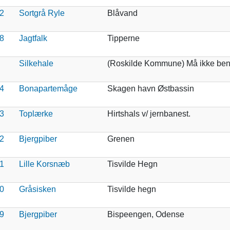
2
Sortgrå Ryle
Blåvand
8
Jagtfalk
Tipperne
Silkehale
(Roskilde Kommune) Må ikke beny
4
Bonapartemåge
Skagen havn Østbassin
3
Toplærke
Hirtshals v/ jernbanest.
2
Bjergpiber
Grenen
1
Lille Korsnæb
Tisvilde Hegn
0
Gråsisken
Tisvilde hegn
9
Bjergpiber
Bispeengen, Odense