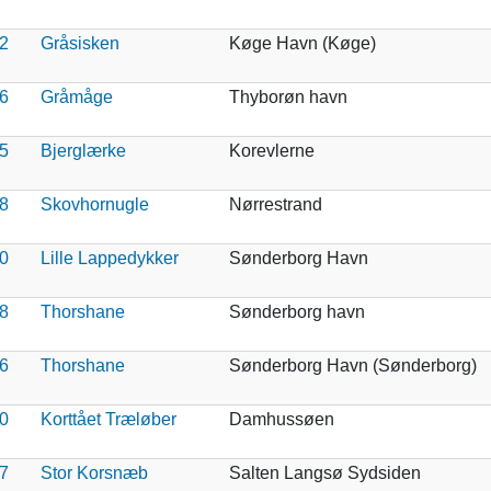
2
Gråsisken
Køge Havn (Køge)
6
Gråmåge
Thyborøn havn
5
Bjerglærke
Korevlerne
8
Skovhornugle
Nørrestrand
0
Lille Lappedykker
Sønderborg Havn
8
Thorshane
Sønderborg havn
6
Thorshane
Sønderborg Havn (Sønderborg)
0
Korttået Træløber
Damhussøen
7
Stor Korsnæb
Salten Langsø Sydsiden