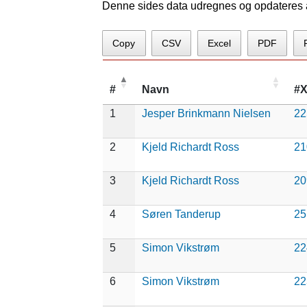
Denne sides data udregnes og opdateres au
Copy
CSV
Excel
PDF
#
Navn
#
1
Jesper Brinkmann Nielsen
22
2
Kjeld Richardt Ross
21
3
Kjeld Richardt Ross
20
4
Søren Tanderup
25
5
Simon Vikstrøm
22
6
Simon Vikstrøm
22