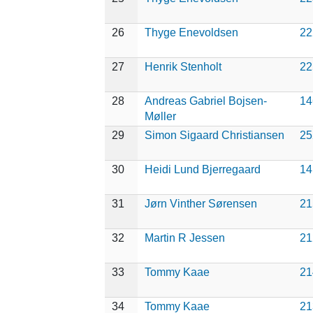
26
Thyge Enevoldsen
22
27
Henrik Stenholt
22
28
Andreas Gabriel Bojsen-
14
Møller
29
Simon Sigaard Christiansen
25
30
Heidi Lund Bjerregaard
14
31
Jørn Vinther Sørensen
21
32
Martin R Jessen
21
33
Tommy Kaae
21
34
Tommy Kaae
21