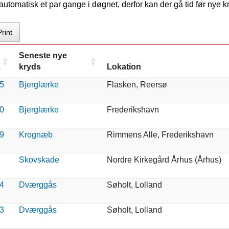
tomatisk et par gange i døgnet, derfor kan der gå tid før nye 
Print
Seneste nye
X
kryds
Lokation
5
Bjerglærke
Flasken, Reersø
0
Bjerglærke
Frederikshavn
9
Krognæb
Rimmens Alle, Frederikshavn
Skovskade
Nordre Kirkegård Århus (Århus)
4
Dværggås
Søholt, Lolland
3
Dværggås
Søholt, Lolland