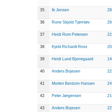
35
Ib Jensen
28
36
Rune Skjold Tjørnløv
26
37
Heidi Rom Petersen
22
38
Kjeld Richardt Ross
20
39
Heidi Lund Bjerregaard
14
40
Anders Bojesen
22
41
Morten Bentzon Hansen
24
42
Peter Jørgensen
21
43
Anders Bojesen
22