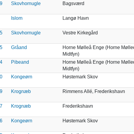
9
Skovhornugle
Bagsværd
Islom
Langø Havn
5
Skovhornugle
Vestre Kirkegård
5
Gråand
Horne Mølleå Enge (Horne Mølle
Midtfyn)
4
Pibeand
Horne Mølleå Enge (Horne Mølle
Midtfyn)
0
Kongeørn
Høstemark Skov
9
Krognæb
Rimmens Allé, Frederikshavn
7
Krognæb
Frederikshavn
6
Kongeørn
Høstemark Skov