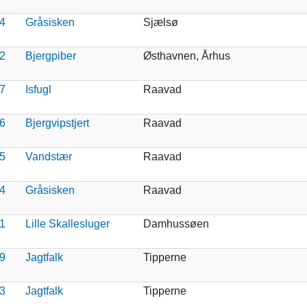
4
Gråsisken
Sjælsø
2
Bjergpiber
Østhavnen, Århus
7
Isfugl
Raavad
6
Bjergvipstjert
Raavad
5
Vandstær
Raavad
4
Gråsisken
Raavad
1
Lille Skallesluger
Damhussøen
9
Jagtfalk
Tipperne
3
Jagtfalk
Tipperne