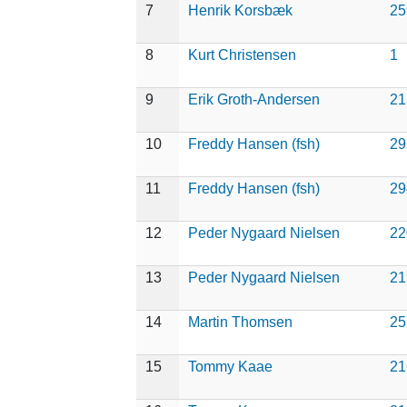
7
Henrik Korsbæk
25
8
Kurt Christensen
1
9
Erik Groth-Andersen
21
10
Freddy Hansen (fsh)
29
11
Freddy Hansen (fsh)
29
12
Peder Nygaard Nielsen
22
13
Peder Nygaard Nielsen
21
14
Martin Thomsen
25
15
Tommy Kaae
21