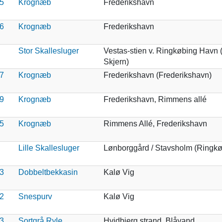
5
Krognæb
Frederikshavn
6
Krognæb
Frederikshavn
Stor Skallesluger
Vestas-stien v. Ringkøbing Havn 
Skjern)
7
Krognæb
Frederikshavn (Frederikshavn)
9
Krognæb
Frederikshavn, Rimmens allé
5
Krognæb
Rimmens Allé, Frederikshavn
Lille Skallesluger
Lønborggård / Stavsholm (Ringkø
3
Dobbeltbekkasin
Kalø Vig
2
Snespurv
Kalø Vig
3
Sortgrå Ryle
Hvidbjerg strand, Blåvand