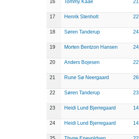
16
Tommy Kaae
21
17
Henrik Stenholt
22
18
Søren Tanderup
24
19
Morten Bentzon Hansen
24
20
Anders Bojesen
22
21
Rune Sø Neergaard
26
22
Søren Tanderup
23
23
Heidi Lund Bjerregaard
14
24
Heidi Lund Bjerregaard
14
25
Thyge Enevoldsen
22