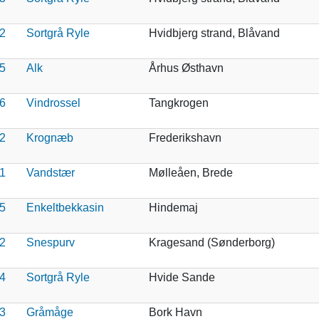
2
Sortgrå Ryle
Hvidbjerg strand, Blåvand
5
Alk
Århus Østhavn
6
Vindrossel
Tangkrogen
2
Krognæb
Frederikshavn
1
Vandstær
Mølleåen, Brede
5
Enkeltbekkasin
Hindemaj
2
Snespurv
Kragesand (Sønderborg)
4
Sortgrå Ryle
Hvide Sande
3
Gråmåge
Bork Havn