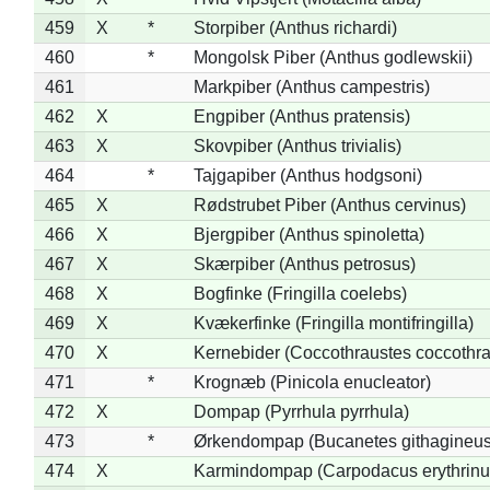
459
X
*
Storpiber (Anthus richardi)
460
*
Mongolsk Piber (Anthus godlewskii)
461
Markpiber (Anthus campestris)
462
X
Engpiber (Anthus pratensis)
463
X
Skovpiber (Anthus trivialis)
464
*
Tajgapiber (Anthus hodgsoni)
465
X
Rødstrubet Piber (Anthus cervinus)
466
X
Bjergpiber (Anthus spinoletta)
467
X
Skærpiber (Anthus petrosus)
468
X
Bogfinke (Fringilla coelebs)
469
X
Kvækerfinke (Fringilla montifringilla)
470
X
Kernebider (Coccothraustes coccothra
471
*
Krognæb (Pinicola enucleator)
472
X
Dompap (Pyrrhula pyrrhula)
473
*
Ørkendompap (Bucanetes githagineus
474
X
Karmindompap (Carpodacus erythrinu