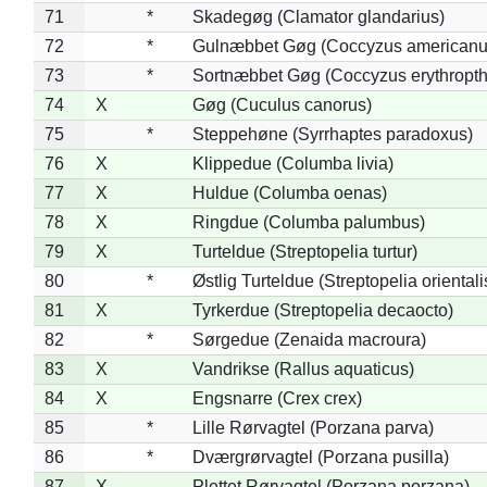
71
*
Skadegøg (Clamator glandarius)
72
*
Gulnæbbet Gøg (Coccyzus americanu
73
*
Sortnæbbet Gøg (Coccyzus erythropt
74
X
Gøg (Cuculus canorus)
75
*
Steppehøne (Syrrhaptes paradoxus)
76
X
Klippedue (Columba livia)
77
X
Huldue (Columba oenas)
78
X
Ringdue (Columba palumbus)
79
X
Turteldue (Streptopelia turtur)
80
*
Østlig Turteldue (Streptopelia orientali
81
X
Tyrkerdue (Streptopelia decaocto)
82
*
Sørgedue (Zenaida macroura)
83
X
Vandrikse (Rallus aquaticus)
84
X
Engsnarre (Crex crex)
85
*
Lille Rørvagtel (Porzana parva)
86
*
Dværgrørvagtel (Porzana pusilla)
87
X
Plettet Rørvagtel (Porzana porzana)