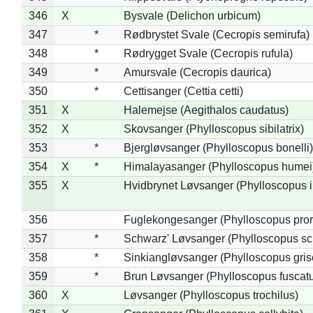
346
X
Bysvale (Delichon urbicum)
347
*
Rødbrystet Svale (Cecropis semirufa)
348
*
Rødrygget Svale (Cecropis rufula)
349
*
Amursvale (Cecropis daurica)
350
*
Cettisanger (Cettia cetti)
351
X
Halemejse (Aegithalos caudatus)
352
X
Skovsanger (Phylloscopus sibilatrix)
353
*
Bjergløvsanger (Phylloscopus bonelli)
354
X
*
Himalayasanger (Phylloscopus humei
355
X
Hvidbrynet Løvsanger (Phylloscopus i
356
Fuglekongesanger (Phylloscopus pror
357
*
Schwarz' Løvsanger (Phylloscopus sc
358
*
Sinkiangløvsanger (Phylloscopus gris
359
*
Brun Løvsanger (Phylloscopus fuscat
360
X
Løvsanger (Phylloscopus trochilus)