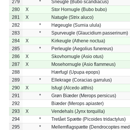
279
*
Sneugle (Bubo scandiacus)
280
X
Stor Hornugle (Bubo bubo)
281
X
Natugle (Strix aluco)
282
*
Høgeugle (Surnia ulula)
283
*
Spurveugle (Glaucidium passerinum)
284
X
Kirkeugle (Athene noctua)
285
*
Perleugle (Aegolius funereus)
286
X
Skovhornugle (Asio otus)
287
X
Mosehornugle (Asio flammeus)
288
Hærfugl (Upupa epops)
289
*
Ellekrage (Coracias garrulus)
290
X
Isfugl (Alcedo atthis)
291
*
Grøn Biæder (Merops persicus)
292
Biæder (Merops apiaster)
293
X
Vendehals (Jynx torquilla)
294
*
Tretået Spætte (Picoides tridactylus)
295
*
Mellemflagspætte (Dendrocoptes med