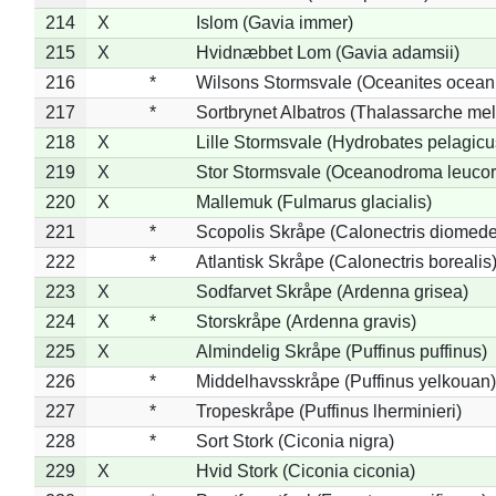
214
X
Islom (Gavia immer)
215
X
Hvidnæbbet Lom (Gavia adamsii)
216
*
Wilsons Stormsvale (Oceanites ocean
217
*
Sortbrynet Albatros (Thalassarche me
218
X
Lille Stormsvale (Hydrobates pelagicu
219
X
Stor Stormsvale (Oceanodroma leuco
220
X
Mallemuk (Fulmarus glacialis)
221
*
Scopolis Skråpe (Calonectris diomed
222
*
Atlantisk Skråpe (Calonectris borealis
223
X
Sodfarvet Skråpe (Ardenna grisea)
224
X
*
Storskråpe (Ardenna gravis)
225
X
Almindelig Skråpe (Puffinus puffinus)
226
*
Middelhavsskråpe (Puffinus yelkouan)
227
*
Tropeskråpe (Puffinus lherminieri)
228
*
Sort Stork (Ciconia nigra)
229
X
Hvid Stork (Ciconia ciconia)