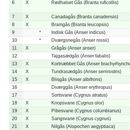
6
X
Rødhalset Gås (Branta ruficollis)
7
X
Canadagås (Branta canadensis)
8
X
Bramgås (Branta leucopsis)
9
*
Indisk Gås (Anser indicus)
10
*
Dværgsnegås (Anser rossii)
11
X
Grågås (Anser anser)
12
Tajgasædgås (Anser fabalis)
13
X
Kortnæbbet Gås (Anser brachyrhynch
14
X
Tundrasædgås (Anser serrirostris)
15
X
Blisgås (Anser albifrons)
16
Dværggås (Anser erythropus)
17
Sortsvane (Cygnus atratus)
18
X
Knopsvane (Cygnus olor)
19
X
Pibesvane (Cygnus columbianus)
20
X
Sangsvane (Cygnus cygnus)
21
X
Nilgås (Alopochen aegyptiaca)