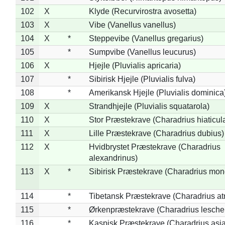
102
X
Klyde (Recurvirostra avosetta)
103
X
Vibe (Vanellus vanellus)
104
X
*
Steppevibe (Vanellus gregarius)
105
*
Sumpvibe (Vanellus leucurus)
106
X
Hjejle (Pluvialis apricaria)
107
*
Sibirisk Hjejle (Pluvialis fulva)
108
*
Amerikansk Hjejle (Pluvialis dominica
109
X
Strandhjejle (Pluvialis squatarola)
110
X
Stor Præstekrave (Charadrius hiaticul
111
X
Lille Præstekrave (Charadrius dubius)
112
X
Hvidbrystet Præstekrave (Charadrius
alexandrinus)
113
X
*
Sibirisk Præstekrave (Charadrius mon
114
*
Tibetansk Præstekrave (Charadrius atr
115
*
Ørkenpræstekrave (Charadrius leschen
116
*
Kaspisk Præstekrave (Charadrius asia