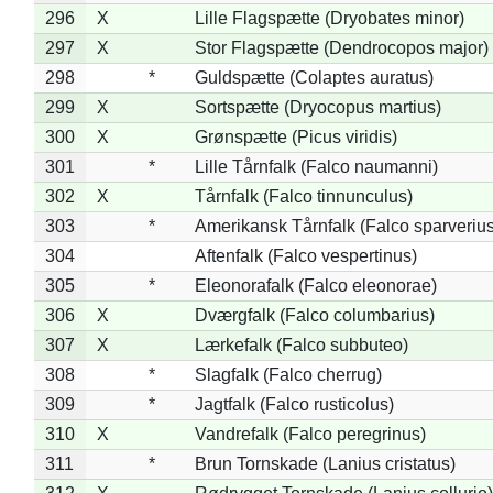
296
X
Lille Flagspætte (Dryobates minor)
297
X
Stor Flagspætte (Dendrocopos major)
298
*
Guldspætte (Colaptes auratus)
299
X
Sortspætte (Dryocopus martius)
300
X
Grønspætte (Picus viridis)
301
*
Lille Tårnfalk (Falco naumanni)
302
X
Tårnfalk (Falco tinnunculus)
303
*
Amerikansk Tårnfalk (Falco sparverius
304
Aftenfalk (Falco vespertinus)
305
*
Eleonorafalk (Falco eleonorae)
306
X
Dværgfalk (Falco columbarius)
307
X
Lærkefalk (Falco subbuteo)
308
*
Slagfalk (Falco cherrug)
309
*
Jagtfalk (Falco rusticolus)
310
X
Vandrefalk (Falco peregrinus)
311
*
Brun Tornskade (Lanius cristatus)