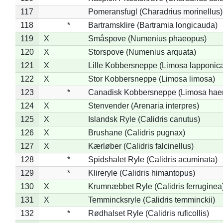
117
Pomeransfugl (Charadrius morinellus)
118
*
Bartramsklire (Bartramia longicauda)
119
X
Småspove (Numenius phaeopus)
120
X
Storspove (Numenius arquata)
121
X
Lille Kobbersneppe (Limosa lapponic
122
X
Stor Kobbersneppe (Limosa limosa)
123
*
Canadisk Kobbersneppe (Limosa hae
124
X
Stenvender (Arenaria interpres)
125
X
Islandsk Ryle (Calidris canutus)
126
X
Brushane (Calidris pugnax)
127
X
Kærløber (Calidris falcinellus)
128
*
Spidshalet Ryle (Calidris acuminata)
129
*
Klireryle (Calidris himantopus)
130
X
Krumnæbbet Ryle (Calidris ferruginea
131
X
Temmincksryle (Calidris temminckii)
132
*
Rødhalset Ryle (Calidris ruficollis)