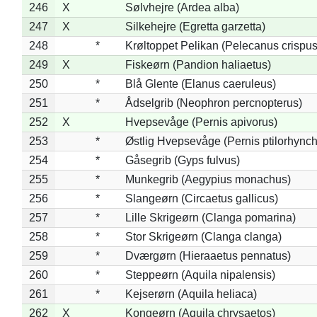
246
X
Sølvhejre (Ardea alba)
247
X
Silkehejre (Egretta garzetta)
248
*
Krøltoppet Pelikan (Pelecanus crispus
249
X
Fiskeørn (Pandion haliaetus)
250
*
Blå Glente (Elanus caeruleus)
251
*
Ådselgrib (Neophron percnopterus)
252
X
Hvepsevåge (Pernis apivorus)
253
*
Østlig Hvepsevåge (Pernis ptilorhync
254
*
Gåsegrib (Gyps fulvus)
255
*
Munkegrib (Aegypius monachus)
256
*
Slangeørn (Circaetus gallicus)
257
*
Lille Skrigeørn (Clanga pomarina)
258
*
Stor Skrigeørn (Clanga clanga)
259
*
Dværgørn (Hieraaetus pennatus)
260
*
Steppeørn (Aquila nipalensis)
261
*
Kejserørn (Aquila heliaca)
262
X
Kongeørn (Aquila chrysaetos)