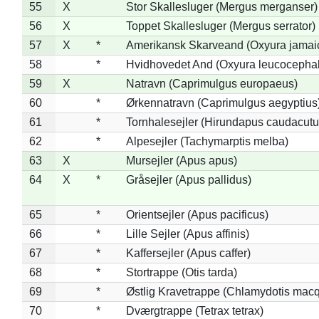
55
X
Stor Skallesluger (Mergus merganser)
56
X
Toppet Skallesluger (Mergus serrator)
57
X
*
Amerikansk Skarveand (Oxyura jamai
58
*
Hvidhovedet And (Oxyura leucocepha
59
X
Natravn (Caprimulgus europaeus)
60
*
Ørkennatravn (Caprimulgus aegyptius
61
*
Tornhalesejler (Hirundapus caudacutu
62
*
Alpesejler (Tachymarptis melba)
63
X
Mursejler (Apus apus)
64
X
*
Gråsejler (Apus pallidus)
65
*
Orientsejler (Apus pacificus)
66
*
Lille Sejler (Apus affinis)
67
*
Kaffersejler (Apus caffer)
68
*
Stortrappe (Otis tarda)
69
*
Østlig Kravetrappe (Chlamydotis macq
70
*
Dværgtrappe (Tetrax tetrax)