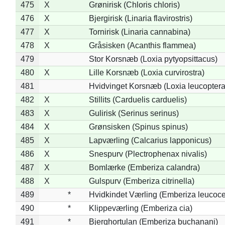
475
X
Grønirisk (Chloris chloris)
476
X
Bjergirisk (Linaria flavirostris)
477
X
Tornirisk (Linaria cannabina)
478
X
Gråsisken (Acanthis flammea)
479
Stor Korsnæb (Loxia pytyopsittacus)
480
X
Lille Korsnæb (Loxia curvirostra)
481
Hvidvinget Korsnæb (Loxia leucoptera
482
X
Stillits (Carduelis carduelis)
483
X
Gulirisk (Serinus serinus)
484
X
Grønsisken (Spinus spinus)
485
X
Lapværling (Calcarius lapponicus)
486
X
Snespurv (Plectrophenax nivalis)
487
X
Bomlærke (Emberiza calandra)
488
X
Gulspurv (Emberiza citrinella)
489
*
Hvidkindet Værling (Emberiza leucoc
490
*
Klippeværling (Emberiza cia)
491
*
Bjerghortulan (Emberiza buchanani)