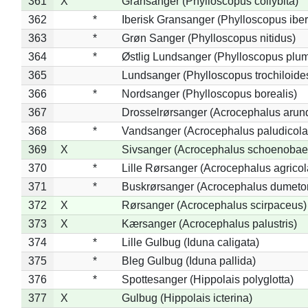
361
X
Gransanger (Phylloscopus collybita)
362
*
Iberisk Gransanger (Phylloscopus iber
363
*
Grøn Sanger (Phylloscopus nitidus)
364
*
Østlig Lundsanger (Phylloscopus plum
365
Lundsanger (Phylloscopus trochiloide
366
*
Nordsanger (Phylloscopus borealis)
367
Drosselrørsanger (Acrocephalus arun
368
*
Vandsanger (Acrocephalus paludicola
369
X
Sivsanger (Acrocephalus schoenobae
370
*
Lille Rørsanger (Acrocephalus agricol
371
*
Buskrørsanger (Acrocephalus dumeto
372
X
Rørsanger (Acrocephalus scirpaceus)
373
X
Kærsanger (Acrocephalus palustris)
374
*
Lille Gulbug (Iduna caligata)
375
*
Bleg Gulbug (Iduna pallida)
376
*
Spottesanger (Hippolais polyglotta)
377
X
Gulbug (Hippolais icterina)