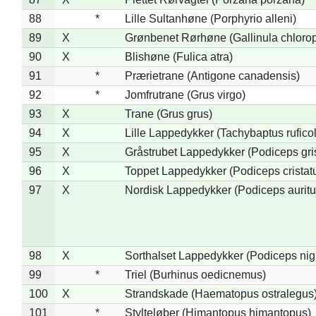
88
*
Lille Sultanhøne (Porphyrio alleni)
89
X
Grønbenet Rørhøne (Gallinula chloro
90
X
Blishøne (Fulica atra)
91
*
Prærietrane (Antigone canadensis)
92
*
Jomfrutrane (Grus virgo)
93
X
Trane (Grus grus)
94
X
Lille Lappedykker (Tachybaptus ruficol
95
X
Gråstrubet Lappedykker (Podiceps gr
96
X
Toppet Lappedykker (Podiceps cristat
97
X
Nordisk Lappedykker (Podiceps auritu
98
X
Sorthalset Lappedykker (Podiceps nigri
99
*
Triel (Burhinus oedicnemus)
100
X
Strandskade (Haematopus ostralegus
101
*
Stylteløber (Himantopus himantopus)