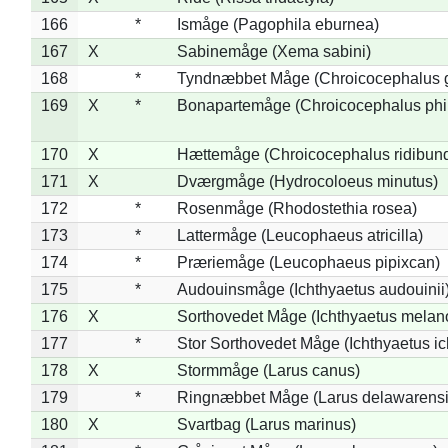
166
*
Ismåge (Pagophila eburnea)
167
X
Sabinemåge (Xema sabini)
168
*
Tyndnæbbet Måge (Chroicocephalus 
169
X
*
Bonapartemåge (Chroicocephalus phil
170
X
Hættemåge (Chroicocephalus ridibun
171
X
Dværgmåge (Hydrocoloeus minutus)
172
*
Rosenmåge (Rhodostethia rosea)
173
*
Lattermåge (Leucophaeus atricilla)
174
*
Præriemåge (Leucophaeus pipixcan)
175
*
Audouinsmåge (Ichthyaetus audouinii
176
X
Sorthovedet Måge (Ichthyaetus melan
177
*
Stor Sorthovedet Måge (Ichthyaetus ic
178
X
Stormmåge (Larus canus)
179
*
Ringnæbbet Måge (Larus delawarensi
180
X
Svartbag (Larus marinus)