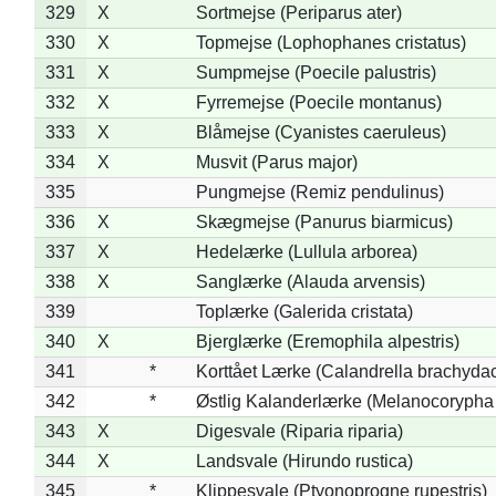
329
X
Sortmejse (Periparus ater)
330
X
Topmejse (Lophophanes cristatus)
331
X
Sumpmejse (Poecile palustris)
332
X
Fyrremejse (Poecile montanus)
333
X
Blåmejse (Cyanistes caeruleus)
334
X
Musvit (Parus major)
335
Pungmejse (Remiz pendulinus)
336
X
Skægmejse (Panurus biarmicus)
337
X
Hedelærke (Lullula arborea)
338
X
Sanglærke (Alauda arvensis)
339
Toplærke (Galerida cristata)
340
X
Bjerglærke (Eremophila alpestris)
341
*
Korttået Lærke (Calandrella brachydac
342
*
Østlig Kalanderlærke (Melanocorypha
343
X
Digesvale (Riparia riparia)
344
X
Landsvale (Hirundo rustica)
345
*
Klippesvale (Ptyonoprogne rupestris)