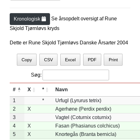
Se årsopdelt oversigt af
Rune
Kronologisk
Skjold Tjørnløv
s kryds
Dette er Rune Skjold Tjørnløvs Danske Årsarter 2004
Copy
CSV
Excel
PDF
Print
Søg:
#
X
*
Navn
1
*
Urfugl (Lyrurus tetrix)
2
X
Agerhøne (Perdix perdix)
3
Vagtel (Coturnix coturnix)
4
X
Fasan (Phasianus colchicus)
5
X
Knortegås (Branta bernicla)