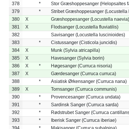
378
*
Stor Græshoppesanger (Helopsaltes fa
379
*
Stribet Græshoppesanger (Locustella 
380
X
Græshoppesanger (Locustella naevia
381
X
Flodsanger (Locustella fluviatilis)
382
Savisanger (Locustella luscinioides)
383
*
Cistussanger (Cisticola juncidis)
384
X
Munk (Sylvia atricapilla)
385
X
Havesanger (Sylvia borin)
386
X
*
Høgesanger (Curruca nisoria)
387
X
Gærdesanger (Curruca curruca)
388
*
Asiatisk Ørkensanger (Curruca nana)
389
X
Tornsanger (Curruca communis)
390
*
Provencesanger (Curruca undata)
391
*
Sardinsk Sanger (Curruca sarda)
392
*
Rødstrubet Sanger (Curruca cantillans
393
*
Iberisk Sanger (Curruca iberiae)
394
*
Makisanger (Curruca subalpina)