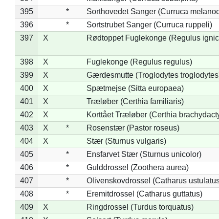
395
*
Sorthovedet Sanger (Curruca melano
396
*
Sortstrubet Sanger (Curruca ruppeli)
397
X
Rødtoppet Fuglekonge (Regulus ignica
398
X
Fuglekonge (Regulus regulus)
399
X
Gærdesmutte (Troglodytes troglodytes
400
X
Spætmejse (Sitta europaea)
401
X
Træløber (Certhia familiaris)
402
X
Korttået Træløber (Certhia brachydact
403
X
*
Rosenstær (Pastor roseus)
404
X
Stær (Sturnus vulgaris)
405
*
Ensfarvet Stær (Sturnus unicolor)
406
*
Gulddrossel (Zoothera aurea)
407
*
Olivenskovdrossel (Catharus ustulatus
408
*
Eremitdrossel (Catharus guttatus)
409
X
Ringdrossel (Turdus torquatus)