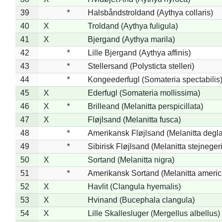
39
*
Halsbåndstroldand (Aythya collaris)
40
X
Troldand (Aythya fuligula)
41
X
Bjergand (Aythya marila)
42
*
Lille Bjergand (Aythya affinis)
43
*
Stellersand (Polysticta stelleri)
44
*
Kongeederfugl (Somateria spectabilis
45
X
Ederfugl (Somateria mollissima)
46
X
*
Brilleand (Melanitta perspicillata)
47
X
Fløjlsand (Melanitta fusca)
48
*
Amerikansk Fløjlsand (Melanitta degla
49
*
Sibirisk Fløjlsand (Melanitta stejnegeri
50
X
Sortand (Melanitta nigra)
51
*
Amerikansk Sortand (Melanitta ameri
52
X
Havlit (Clangula hyemalis)
53
X
Hvinand (Bucephala clangula)
54
X
Lille Skallesluger (Mergellus albellus)