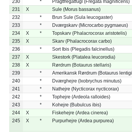
230
*
Pragtfregatfugl (Fregata magnificens)
231
X
Sule (Morus bassanus)
232
*
Brun Sule (Sula leucogaster)
233
*
Dværgskarv (Microcarbo pygmaeus)
234
X
*
Topskarv (Phalacrocorax aristotelis)
235
X
Skarv (Phalacrocorax carbo)
236
*
Sort Ibis (Plegadis falcinellus)
237
X
Skestork (Platalea leucorodia)
238
X
Rørdrum (Botaurus stellaris)
239
*
Amerikansk Rørdrum (Botaurus lentig
240
*
Dværghejre (Ixobrychus minutus)
241
*
Nathejre (Nycticorax nycticorax)
242
*
Tophejre (Ardeola ralloides)
243
*
Kohejre (Bubulcus ibis)
244
X
Fiskehejre (Ardea cinerea)
245
X
*
Purpurhejre (Ardea purpurea)