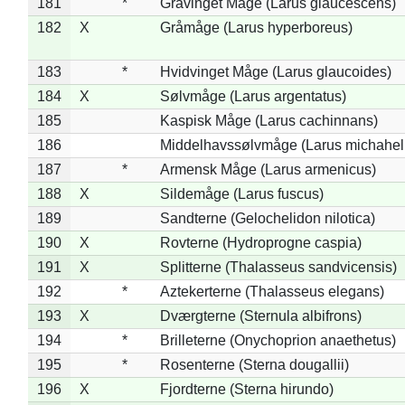
181
*
Gråvinget Måge (Larus glaucescens)
182
X
Gråmåge (Larus hyperboreus)
183
*
Hvidvinget Måge (Larus glaucoides)
184
X
Sølvmåge (Larus argentatus)
185
Kaspisk Måge (Larus cachinnans)
186
Middelhavssølvmåge (Larus michahell
187
*
Armensk Måge (Larus armenicus)
188
X
Sildemåge (Larus fuscus)
189
Sandterne (Gelochelidon nilotica)
190
X
Rovterne (Hydroprogne caspia)
191
X
Splitterne (Thalasseus sandvicensis)
192
*
Aztekerterne (Thalasseus elegans)
193
X
Dværgterne (Sternula albifrons)
194
*
Brilleterne (Onychoprion anaethetus)
195
*
Rosenterne (Sterna dougallii)
196
X
Fjordterne (Sterna hirundo)