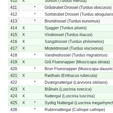
410
X
Solsort (Turdus merula)
411
*
Gråstrubet Drossel (Turdus obscurus)
412
*
Sortstrubet Drossel (Turdus atrogularis
413
*
Brundrossel (Turdus eunomus)
414
X
Sjagger (Turdus pilaris)
415
X
Vindrossel (Turdus iliacus)
416
X
Sangdrossel (Turdus philomelos)
417
X
Misteldrossel (Turdus viscivorus)
418
*
Vandredrossel (Turdus migratorius)
419
X
Grå Fluesnapper (Muscicapa striata)
420
*
Brun Fluesnapper (Muscicapa dauuric
421
X
Rødhals (Erithacus rubecula)
422
*
Dværgnattergal (Larvivora sibilans)
423
X
Blåhals (Luscinia svecica)
424
X
Nattergal (Luscinia luscinia)
425
X
*
Sydlig Nattergal (Luscinia megarhync
426
*
Rubinnattergal (Calliope calliope)