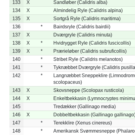
133
X
Sandløber (Calidris alba)
134
X
Almindelig Ryle (Calidris alpina)
135
X
Sortgrå Ryle (Calidris maritima)
136
*
Bairdsryle (Calidris bairdii)
137
X
Dværgryle (Calidris minuta)
138
X
*
Hvidrygget Ryle (Calidris fuscicollis)
139
X
*
Prærieløber (Calidris subruficollis)
140
*
Stribet Ryle (Calidris melanotos)
141
*
Tyknæbbet Dværgryle (Calidris pusilla
142
*
Langnæbbet Sneppeklire (Limnodrom
scolopaceus)
143
X
Skovsneppe (Scolopax rusticola)
144
X
Enkeltbekkasin (Lymnocryptes minimu
145
Tredækker (Gallinago media)
146
X
Dobbeltbekkasin (Gallinago gallinago
147
*
Terekklire (Xenus cinereus)
148
*
Amerikansk Svømmesneppe (Phalaropu