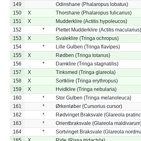
149
Odinshane (Phalaropus lobatus)
150
X
Thorshane (Phalaropus fulicarius)
151
X
Mudderklire (Actitis hypoleucos)
152
*
Plettet Mudderklire (Actitis macularius
153
X
Svaleklire (Tringa ochropus)
154
*
Lille Gulben (Tringa flavipes)
155
X
Rødben (Tringa totanus)
156
*
Damklire (Tringa stagnatilis)
157
X
Tinksmed (Tringa glareola)
158
X
Sortklire (Tringa erythropus)
159
X
Hvidklire (Tringa nebularia)
160
*
Stor Gulben (Tringa melanoleuca)
161
*
Ørkenløber (Cursorius cursor)
162
*
Rødvinget Braksvale (Glareola pratinc
163
*
Orientbraksvale (Glareola maldivarum
164
*
Sortvinget Braksvale (Glareola nordm
165
X
Ride (Rissa tridactyla)