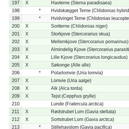
197
X
Havterne (Sterna paradisaea)
198
*
Hvidskægget Terne (Chlidonias hybrid
199
*
Hvidvinget Terne (Chlidonias leucopte
200
X
Sortterne (Chlidonias niger)
201
X
Storkjove (Stercorarius skua)
202
X
Mellemkjove (Stercorarius pomarinus)
203
X
Almindelig Kjove (Stercorarius parasit
204
X
Lille Kjove (Stercorarius longicaudus)
205
X
Søkonge (Alle alle)
206
*
Polarlomvie (Uria lomvia)
207
X
Lomvie (Uria aalge)
208
X
Alk (Alca torda)
209
X
Tejst (Cepphus grylle)
210
Lunde (Fratercula arctica)
211
X
Rødstrubet Lom (Gavia stellata)
212
X
Sortstrubet Lom (Gavia arctica)
213
*
Stillehavslom (Gavia pacifica)