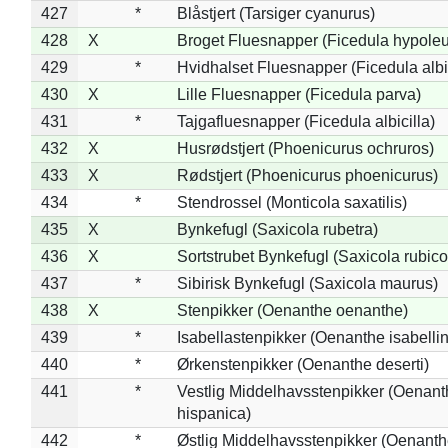
427
*
Blåstjert (Tarsiger cyanurus)
428
X
Broget Fluesnapper (Ficedula hypole
429
*
Hvidhalset Fluesnapper (Ficedula albic
430
X
Lille Fluesnapper (Ficedula parva)
431
*
Tajgafluesnapper (Ficedula albicilla)
432
X
Husrødstjert (Phoenicurus ochruros)
433
X
Rødstjert (Phoenicurus phoenicurus)
434
*
Stendrossel (Monticola saxatilis)
435
X
Bynkefugl (Saxicola rubetra)
436
X
Sortstrubet Bynkefugl (Saxicola rubico
437
*
Sibirisk Bynkefugl (Saxicola maurus)
438
X
Stenpikker (Oenanthe oenanthe)
439
*
Isabellastenpikker (Oenanthe isabelli
440
*
Ørkenstenpikker (Oenanthe deserti)
441
*
Vestlig Middelhavsstenpikker (Oenant
hispanica)
442
*
Østlig Middelhavsstenpikker (Oenant