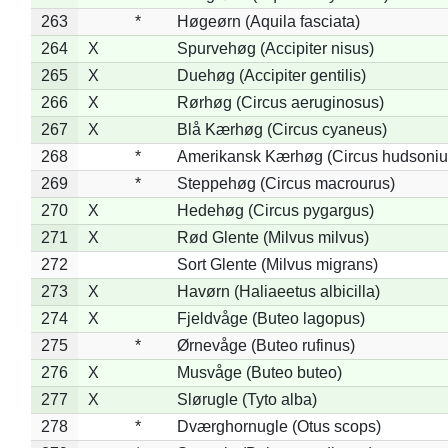
263
*
Høgeørn (Aquila fasciata)
264
X
Spurvehøg (Accipiter nisus)
265
X
Duehøg (Accipiter gentilis)
266
X
Rørhøg (Circus aeruginosus)
267
X
Blå Kærhøg (Circus cyaneus)
268
*
Amerikansk Kærhøg (Circus hudsoniu
269
*
Steppehøg (Circus macrourus)
270
X
Hedehøg (Circus pygargus)
271
X
Rød Glente (Milvus milvus)
272
Sort Glente (Milvus migrans)
273
X
Havørn (Haliaeetus albicilla)
274
X
Fjeldvåge (Buteo lagopus)
275
*
Ørnevåge (Buteo rufinus)
276
X
Musvåge (Buteo buteo)
277
X
Slørugle (Tyto alba)
278
*
Dværghornugle (Otus scops)