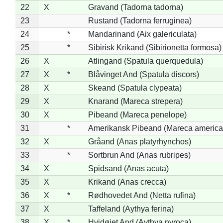
22
X
Gravand (Tadorna tadorna)
23
Rustand (Tadorna ferruginea)
24
*
Mandarinand (Aix galericulata)
25
*
Sibirisk Krikand (Sibirionetta formosa)
26
X
Atlingand (Spatula querquedula)
27
X
*
Blåvinget And (Spatula discors)
28
X
Skeand (Spatula clypeata)
29
X
Knarand (Mareca strepera)
30
X
Pibeand (Mareca penelope)
31
*
Amerikansk Pibeand (Mareca america
32
X
Gråand (Anas platyrhynchos)
33
*
Sortbrun And (Anas rubripes)
34
X
Spidsand (Anas acuta)
35
X
Krikand (Anas crecca)
36
X
*
Rødhovedet And (Netta rufina)
37
X
Taffeland (Aythya ferina)
38
X
*
Hvidøjet And (Aythya nyroca)