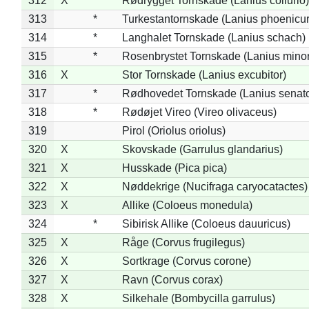
312
X
Rødrygget Tornskade (Lanius collurio)
313
*
Turkestantornskade (Lanius phoenicur
314
*
Langhalet Tornskade (Lanius schach)
315
*
Rosenbrystet Tornskade (Lanius minor
316
X
Stor Tornskade (Lanius excubitor)
317
*
Rødhovedet Tornskade (Lanius senato
318
*
Rødøjet Vireo (Vireo olivaceus)
319
Pirol (Oriolus oriolus)
320
X
Skovskade (Garrulus glandarius)
321
X
Husskade (Pica pica)
322
X
Nøddekrige (Nucifraga caryocatactes)
323
X
Allike (Coloeus monedula)
324
*
Sibirisk Allike (Coloeus dauuricus)
325
X
Råge (Corvus frugilegus)
326
X
Sortkrage (Corvus corone)
327
X
Ravn (Corvus corax)
328
X
Silkehale (Bombycilla garrulus)