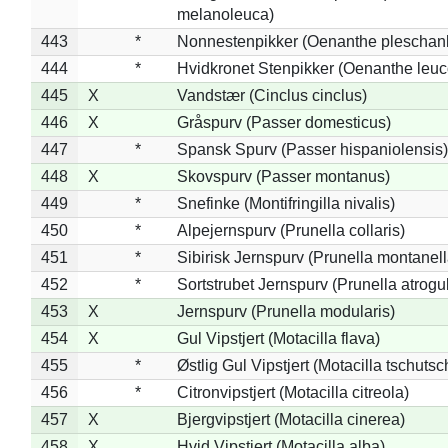
melanoleuca)
443
*
Nonnestenpikker (Oenanthe pleschan
444
*
Hvidkronet Stenpikker (Oenanthe leu
445
X
Vandstær (Cinclus cinclus)
446
X
Gråspurv (Passer domesticus)
447
*
Spansk Spurv (Passer hispaniolensis)
448
X
Skovspurv (Passer montanus)
449
*
Snefinke (Montifringilla nivalis)
450
*
Alpejernspurv (Prunella collaris)
451
*
Sibirisk Jernspurv (Prunella montanell
452
*
Sortstrubet Jernspurv (Prunella atrogul
453
X
Jernspurv (Prunella modularis)
454
X
Gul Vipstjert (Motacilla flava)
455
*
Østlig Gul Vipstjert (Motacilla tschuts
456
*
Citronvipstjert (Motacilla citreola)
457
X
Bjergvipstjert (Motacilla cinerea)
458
X
Hvid Vipstjert (Motacilla alba)