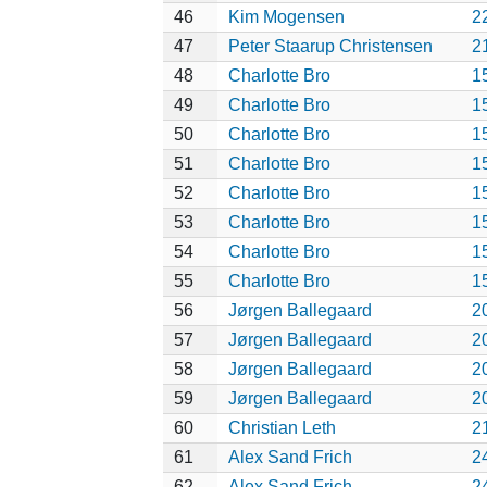
46
Kim Mogensen
2
47
Peter Staarup Christensen
2
48
Charlotte Bro
1
49
Charlotte Bro
1
50
Charlotte Bro
1
51
Charlotte Bro
1
52
Charlotte Bro
1
53
Charlotte Bro
1
54
Charlotte Bro
1
55
Charlotte Bro
1
56
Jørgen Ballegaard
2
57
Jørgen Ballegaard
2
58
Jørgen Ballegaard
2
59
Jørgen Ballegaard
2
60
Christian Leth
2
61
Alex Sand Frich
2
62
Alex Sand Frich
2