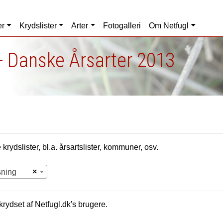
er
Krydslister
Arter
Fotogalleri
Om Netfugl
- Danske Årsarter 2013
krydslister, bl.a. årsartslister, kommuner, osv.
×
sning
krydset af Netfugl.dk's brugere.