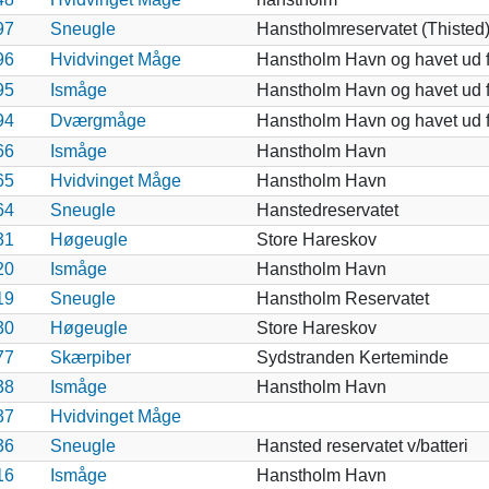
97
Sneugle
Hanstholmreservatet (Thisted
96
Hvidvinget Måge
Hanstholm Havn og havet ud f
95
Ismåge
Hanstholm Havn og havet ud f
94
Dværgmåge
Hanstholm Havn og havet ud f
66
Ismåge
Hanstholm Havn
65
Hvidvinget Måge
Hanstholm Havn
64
Sneugle
Hanstedreservatet
31
Høgeugle
Store Hareskov
20
Ismåge
Hanstholm Havn
19
Sneugle
Hanstholm Reservatet
30
Høgeugle
Store Hareskov
77
Skærpiber
Sydstranden Kerteminde
38
Ismåge
Hanstholm Havn
37
Hvidvinget Måge
36
Sneugle
Hansted reservatet v/batteri
16
Ismåge
Hanstholm Havn