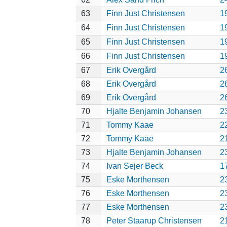
63
Finn Just Christensen
1
64
Finn Just Christensen
1
65
Finn Just Christensen
1
66
Finn Just Christensen
1
67
Erik Overgård
2
68
Erik Overgård
2
69
Erik Overgård
2
70
Hjalte Benjamin Johansen
2
71
Tommy Kaae
2
72
Tommy Kaae
2
73
Hjalte Benjamin Johansen
2
74
Ivan Sejer Beck
1
75
Eske Morthensen
2
76
Eske Morthensen
2
77
Eske Morthensen
2
78
Peter Staarup Christensen
2