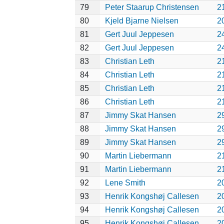
79
Peter Staarup Christensen
2
80
Kjeld Bjarne Nielsen
2
81
Gert Juul Jeppesen
2
82
Gert Juul Jeppesen
2
83
Christian Leth
2
84
Christian Leth
2
85
Christian Leth
2
86
Christian Leth
2
87
Jimmy Skat Hansen
2
88
Jimmy Skat Hansen
2
89
Jimmy Skat Hansen
2
90
Martin Liebermann
2
91
Martin Liebermann
2
92
Lene Smith
2
93
Henrik Kongshøj Callesen
2
94
Henrik Kongshøj Callesen
2
95
Henrik Kongshøj Callesen
2