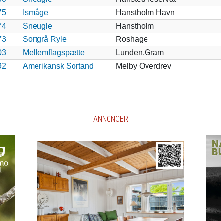
75
Ismåge
Hanstholm Havn
74
Sneugle
Hanstholm
73
Sortgrå Ryle
Roshage
03
Mellemflagspætte
Lunden,Gram
92
Amerikansk Sortand
Melby Overdrev
ANNONCER