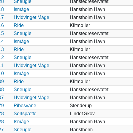
28
Sneugle
Hanstedreservatet
18
Ismåge
Hanstholm Havn
17
Hvidvinget Måge
Hanstholm Havn
16
Ride
Klitmøller
15
Sneugle
Hanstedreservatet
14
Ismåge
Hanstholm Havn
13
Ride
Klitmøller
12
Sneugle
Hanstedreservatet
11
Hvidvinget Måge
Hanstholm Havn
10
Ismåge
Hanstholm Havn
09
Ride
Klitmøller
08
Sneugle
Hanstedreservatet
07
Hvidvinget Måge
Hanstholm Havn
79
Pibesvane
Stenderup
78
Sortspætte
Lindet Skov
28
Ismåge
Hanstholm Havn
27
Sneugle
Hanstholm