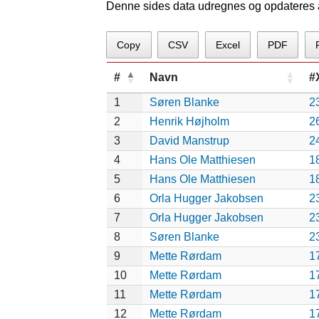
Denne sides data udregnes og opdateres au
Copy
CSV
Excel
PDF
#
Navn
#
1
Søren Blanke
2
2
Henrik Højholm
2
3
David Manstrup
2
4
Hans Ole Matthiesen
1
5
Hans Ole Matthiesen
1
6
Orla Hugger Jakobsen
2
7
Orla Hugger Jakobsen
2
8
Søren Blanke
2
9
Mette Rørdam
1
10
Mette Rørdam
1
11
Mette Rørdam
1
12
Mette Rørdam
1