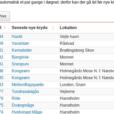
tomatisk et par gange i døgnet, derfor kan der gå tid før nye 
Print
X
Seneste nye kryds
Lokation
34
Havlit
Vejle havn
69
Vandstær
Rådvad
41
Kernebider
Brattingsborg Skov
82
Bjergirisk
Monnet
81
Snespurv
Monnet
36
Kongeørn
Holmegårds Mose N. f. Næst
35
Kongeørn
Holmegårds Mose N. f. Næst
33
Mellemflagspætte
Lunden, Gram
77
Tundrasædgås
Vejlerne
76
Ride
Hanstholm
75
Dværgmåge
Hanstholm
74
Hvidvinget Måge
Hanstholm