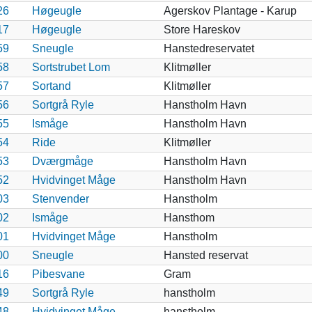
26
Høgeugle
Agerskov Plantage - Karup
17
Høgeugle
Store Hareskov
59
Sneugle
Hanstedreservatet
58
Sortstrubet Lom
Klitmøller
57
Sortand
Klitmøller
56
Sortgrå Ryle
Hanstholm Havn
55
Ismåge
Hanstholm Havn
54
Ride
Klitmøller
53
Dværgmåge
Hanstholm Havn
52
Hvidvinget Måge
Hanstholm Havn
03
Stenvender
Hanstholm
02
Ismåge
Hansthom
01
Hvidvinget Måge
Hanstholm
00
Sneugle
Hansted reservat
16
Pibesvane
Gram
49
Sortgrå Ryle
hanstholm
48
Hvidvinget Måge
hanstholm