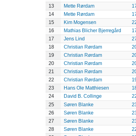
13
Mette Rørdam
1
14
Mette Rørdam
1
15
Kim Mogensen
2
16
Mathias Blicher Bjerregård
1
17
Jens Lind
2
18
Christian Rørdam
2
19
Christian Rørdam
2
20
Christian Rørdam
2
21
Christian Rørdam
2
22
Christian Rørdam
1
23
Hans Ole Matthiesen
1
24
David B. Collinge
2
25
Søren Blanke
2
26
Søren Blanke
2
27
Søren Blanke
2
28
Søren Blanke
2