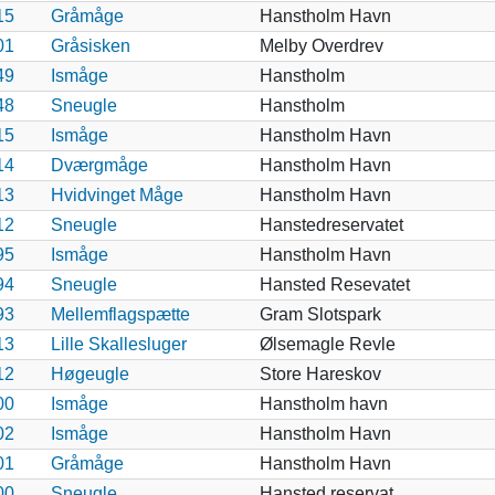
15
Gråmåge
Hanstholm Havn
01
Gråsisken
Melby Overdrev
49
Ismåge
Hanstholm
48
Sneugle
Hanstholm
15
Ismåge
Hanstholm Havn
14
Dværgmåge
Hanstholm Havn
13
Hvidvinget Måge
Hanstholm Havn
12
Sneugle
Hanstedreservatet
95
Ismåge
Hanstholm Havn
94
Sneugle
Hansted Resevatet
93
Mellemflagspætte
Gram Slotspark
13
Lille Skallesluger
Ølsemagle Revle
12
Høgeugle
Store Hareskov
00
Ismåge
Hanstholm havn
02
Ismåge
Hanstholm Havn
01
Gråmåge
Hanstholm Havn
00
Sneugle
Hansted reservat