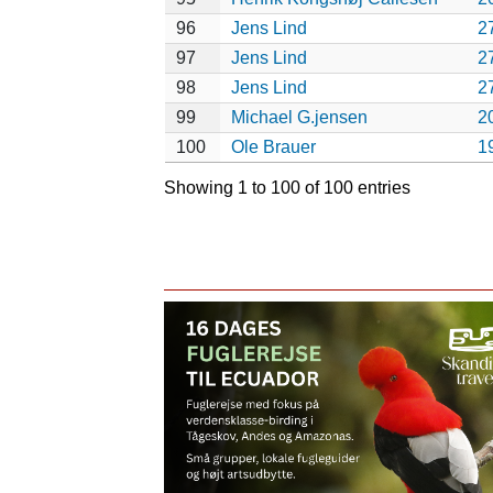
96
Jens Lind
2
97
Jens Lind
2
98
Jens Lind
2
99
Michael G.jensen
2
100
Ole Brauer
1
Showing 1 to 100 of 100 entries