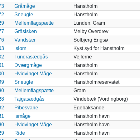
73
Gråmåge
Hanstholm
72
Sneugle
Hanstholm
29
Mellemflagspætte
Lunden. Gram
77
Gråsisken
Melby Overdrev
76
Vandstær
Solbjerg Engsø
03
Islom
Kyst syd for Hanstholm
02
Tundrasædgås
Vejlerne
01
Dværgmåge
Hanstholm
00
Hvidvinget Måge
Hanstholm
99
Sneugle
Hanstholmreservatet
80
Mellemflagspætte
Gram
28
Tajgasædgås
Vindebæk (Vordingborg)
32
Pibesvane
Egebaksande
31
Ismåge
Hanstholm havn
30
Hvidvinget Måge
Hanstholm havn
29
Ride
Hanstholm havn