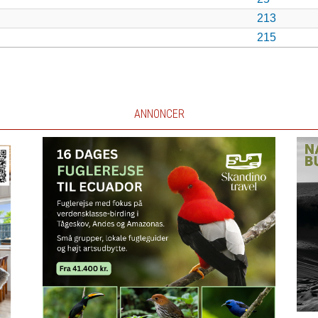
213
215
ANNONCER