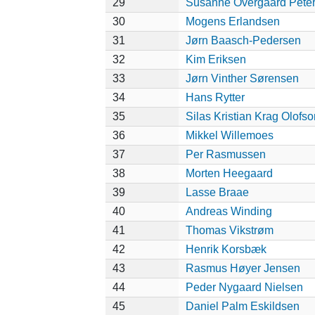
29
Susanne Overgaard Pete
30
Mogens Erlandsen
31
Jørn Baasch-Pedersen
32
Kim Eriksen
33
Jørn Vinther Sørensen
34
Hans Rytter
35
Silas Kristian Krag Olofso
36
Mikkel Willemoes
37
Per Rasmussen
38
Morten Heegaard
39
Lasse Braae
40
Andreas Winding
41
Thomas Vikstrøm
42
Henrik Korsbæk
43
Rasmus Høyer Jensen
44
Peder Nygaard Nielsen
45
Daniel Palm Eskildsen