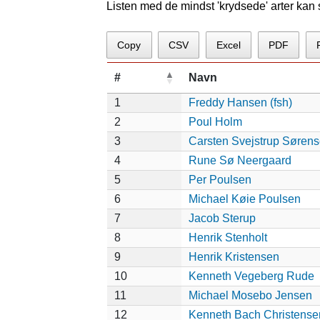
Listen med de mindst 'krydsede' arter kan
Copy
CSV
Excel
PDF
#
Navn
1
Freddy Hansen (fsh)
2
Poul Holm
3
Carsten Svejstrup Søren
4
Rune Sø Neergaard
5
Per Poulsen
6
Michael Køie Poulsen
7
Jacob Sterup
8
Henrik Stenholt
9
Henrik Kristensen
10
Kenneth Vegeberg Rude
11
Michael Mosebo Jensen
12
Kenneth Bach Christense