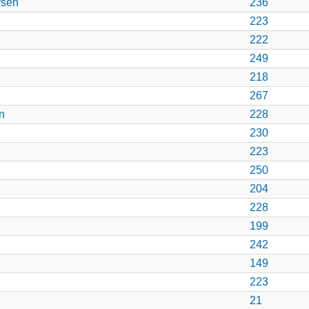
rsen
236
223
222
249
218
267
n
228
230
223
250
204
228
199
242
149
223
21