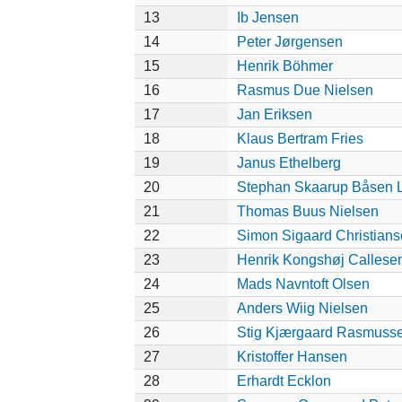
13
Ib Jensen
14
Peter Jørgensen
15
Henrik Böhmer
16
Rasmus Due Nielsen
17
Jan Eriksen
18
Klaus Bertram Fries
19
Janus Ethelberg
20
Stephan Skaarup Båsen 
21
Thomas Buus Nielsen
22
Simon Sigaard Christian
23
Henrik Kongshøj Callese
24
Mads Navntoft Olsen
25
Anders Wiig Nielsen
26
Stig Kjærgaard Rasmuss
27
Kristoffer Hansen
28
Erhardt Ecklon