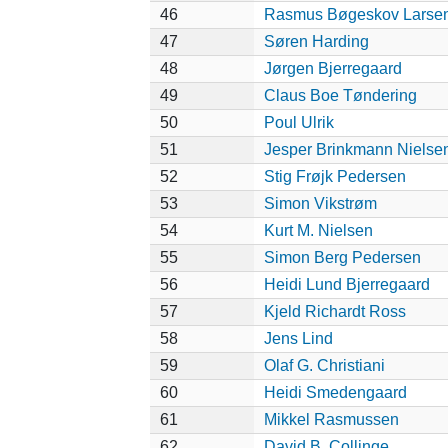
46
Rasmus Bøgeskov Larse
47
Søren Harding
48
Jørgen Bjerregaard
49
Claus Boe Tøndering
50
Poul Ulrik
51
Jesper Brinkmann Nielse
52
Stig Frøjk Pedersen
53
Simon Vikstrøm
54
Kurt M. Nielsen
55
Simon Berg Pedersen
56
Heidi Lund Bjerregaard
57
Kjeld Richardt Ross
58
Jens Lind
59
Olaf G. Christiani
60
Heidi Smedengaard
61
Mikkel Rasmussen
62
David B. Collinge