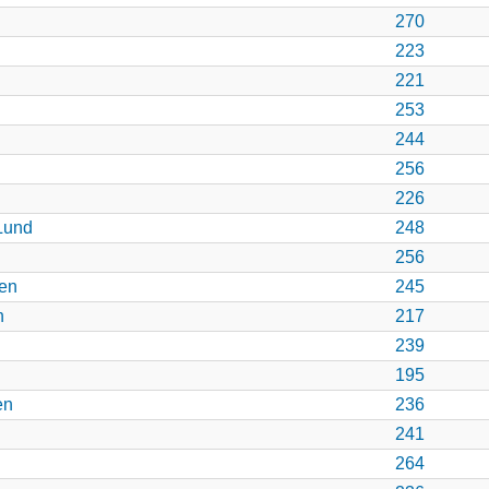
270
223
221
253
244
256
226
Lund
248
256
sen
245
n
217
239
195
en
236
241
264