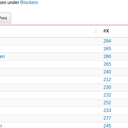
 ses under
Blockers
Print
#X
294
265
sen
280
265
240
212
230
232
252
233
277
n
245