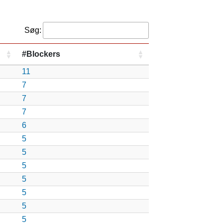
Søg:
#Blockers
11
7
7
7
6
5
5
5
5
5
5
5