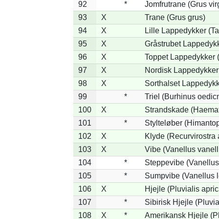
92
*
Jomfrutrane (Grus vir
93
X
Trane (Grus grus)
94
X
Lille Lappedykker (Ta
95
X
Gråstrubet Lappedykk
96
X
Toppet Lappedykker (
97
X
Nordisk Lappedykker 
98
X
Sorthalset Lappedykke
99
*
Triel (Burhinus oedi
100
X
Strandskade (Haemat
101
*
Stylteløber (Himanto
102
X
Klyde (Recurvirostra 
103
X
Vibe (Vanellus vanell
104
*
Steppevibe (Vanellus
105
*
Sumpvibe (Vanellus l
106
X
Hjejle (Pluvialis apric
107
*
Sibirisk Hjejle (Pluvia
108
X
*
Amerikansk Hjejle (Pl