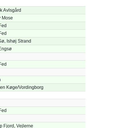
k Avlsgård
v Mose
Fed
Fed
ø, Ishøj Strand
Engsø
Fed
m
jen Køge/Vordingborg
Fed
 Fjord, Vejlerne