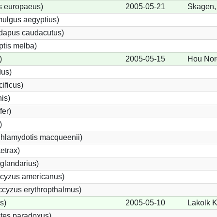
s europaeus)
2005-05-21
Skagen,
ulgus aegyptius)
ndapus caudacutus)
ptis melba)
)
2005-05-15
Hou Nor
dus)
ificus)
nis)
fer)
)
Chlamydotis macqueenii)
etrax)
glandarius)
cyzus americanus)
cyzus erythropthalmus)
s)
2005-05-10
Lakolk K
tes paradoxus)