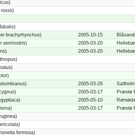
icus)
ossii)
abalis)
er brachyrhynchus)
2005-10-15
Blåvand
serrirostris)
2005-03-20
Hellebæ
ons)
2005-03-20
Hellebæ
thropus)
ratus)
lor)
olumbianus)
2005-03-28
Salthol
cygnus)
2005-03-17
Præstø 
gyptiaca)
2005-05-10
Rømødæ
dorna)
2005-03-17
Præstø 
ruginea)
ericulata)
rionetta formosa)