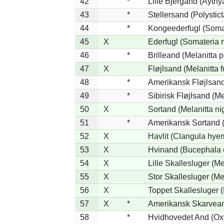
42
*
Lille Bjergand (Aythya
43
*
Stellersand (Polysticta
44
*
Kongeederfugl (Somat
45
X
Ederfugl (Somateria 
46
*
Brilleand (Melanitta p
47
X
Fløjlsand (Melanitta 
48
*
Amerikansk Fløjlsand
49
*
Sibirisk Fløjlsand (Me
50
X
Sortand (Melanitta ni
51
*
Amerikansk Sortand (
52
X
Havlit (Clangula hyem
53
X
Hvinand (Bucephala 
54
X
Lille Skallesluger (Me
55
X
Stor Skallesluger (M
56
X
Toppet Skallesluger (
57
X
*
Amerikansk Skarvean
58
*
Hvidhovedet And (Ox