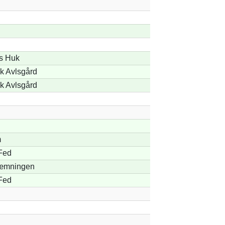
s Huk
k Avlsgård
k Avlsgård
m
Fed
mningen
Fed