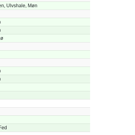
n, Ulvshale, Møn
m
m
Sø
m
m
Fed