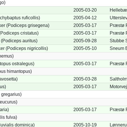
go)
2005-03-20
Hellebæ
chybaptus ruficollis)
2005-04-12
Uttersle
er (Podiceps grisegena)
2005-03-17
Præstø 
Podiceps cristatus)
2005-03-17
Præstø 
(Podiceps auritus)
2005-09-28
Stubbe S
r (Podiceps nigricollis)
2005-05-10
Sneum 
cnemus)
opus ostralegus)
2005-03-17
Præstø 
pus himantopus)
avosetta)
2005-03-28
Salthol
us)
2005-03-17
Motorve
 gregarius)
eucurus)
aria)
2005-03-17
Præstø 
lis fulva)
uvialis dominica)
2005-10-19
Lønnerup