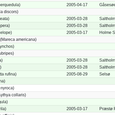
uerquedula)
2005-04-17
Gåsesøe
a discors)
eata)
2005-03-28
Salthol
pera)
2005-03-28
Salthol
elope)
2005-03-17
Holme 
(Mareca americana)
hynchos)
ubripes)
a)
2005-03-28
Salthol
)
2005-03-28
Salthol
a rufina)
2005-08-29
Selsø
na)
 nyroca)
thya collaris)
gula)
ila)
2005-03-17
Præstø 