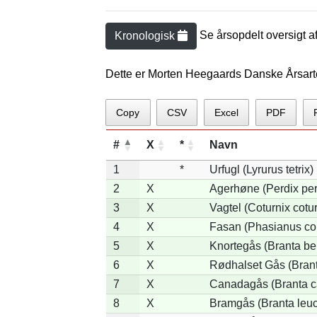
Se årsopdelt oversigt a
Kronologisk
Dette er Morten Heegaards Danske Årsart
Copy
CSV
Excel
PDF
#
X
*
Navn
1
*
Urfugl (Lyrurus tetrix)
2
X
Agerhøne (Perdix per
3
X
Vagtel (Coturnix cotur
4
X
Fasan (Phasianus co
5
X
Knortegås (Branta ber
6
X
Rødhalset Gås (Branta
7
X
Canadagås (Branta c
8
X
Bramgås (Branta leuc