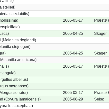
 affinis)
 stelleri)
eria spectabilis)
mollissima)
2005-03-17
Præstø 
erspicillata)
fusca)
2005-04-25
Skagen,
 (Melanitta deglandi)
lanitta stejnegeri)
gra)
2005-04-25
Skagen,
Melanitta americana)
alis)
2005-03-17
Præstø 
clangula)
rgellus albellus)
ergus merganser)
Mergus serrator)
2005-03-17
Præstø 
d (Oxyura jamaicensis)
2005-08-29
Selsø
yura leucocephala)