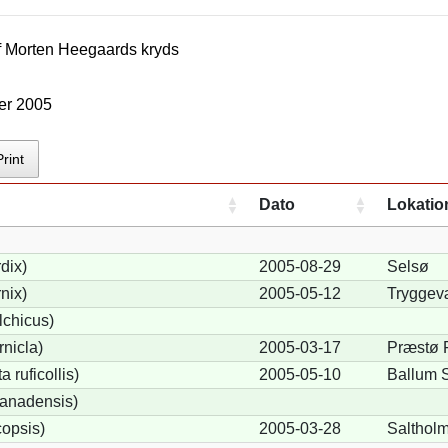
f
Morten Heegaard
s kryds
er 2005
Print
Dato
Lokatio
dix)
2005-08-29
Selsø
nix)
2005-05-12
Tryggev
lchicus)
nicla)
2005-03-17
Præstø 
 ruficollis)
2005-05-10
Ballum 
anadensis)
opsis)
2005-03-28
Salthol