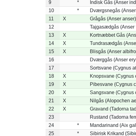
9
*
Indisk Gås (Anser ind
10
*
Dværgsnegås (Anser r
11
X
Grågås (Anser anser)
12
Tajgasædgås (Anser f
13
X
Kortnæbbet Gås (Ans
14
X
Tundrasædgås (Anser 
15
X
Blisgås (Anser albifr
16
Dværggås (Anser ery
17
Sortsvane (Cygnus at
18
X
Knopsvane (Cygnus o
19
X
Pibesvane (Cygnus c
20
X
Sangsvane (Cygnus 
21
X
Nilgås (Alopochen ae
22
X
Gravand (Tadorna ta
23
Rustand (Tadorna fer
24
*
Mandarinand (Aix gal
25
*
Sibirisk Krikand (Sibi