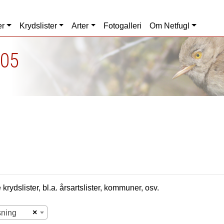
er
Krydslister
Arter
Fotogalleri
Om Netfugl
005
krydslister, bl.a. årsartslister, kommuner, osv.
×
sning