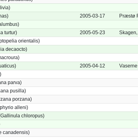
ivia)
nas)
2005-03-17
Præstø 
alumbus)
a turtur)
2005-05-23
Skagen,
ptopelia orientalis)
lia decaocto)
acroura)
uaticus)
2005-04-12
Vaserne
)
ana parva)
ana pusilla)
orzana porzana)
phyrio alleni)
allinula chloropus)
)
e canadensis)