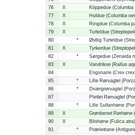
76
X
Klippedue (Columba l
77
X
Huldue (Columba oe
78
X
Ringdue (Columba p
79
X
Turteldue (Streptopeli
80
*
Østlig Turteldue (Stre
81
X
Tyrkerdue (Streptope
82
*
Sørgedue (Zenaida m
83
X
Vandrikse (Rallus aq
84
Engsnarre (Crex crex
85
*
Lille Rørvagtel (Porz
86
*
Dværgrørvagtel (Porz
87
Plettet Rørvagtel (P
88
*
Lille Sultanhøne (Por
89
X
Grønbenet Rørhøne (G
90
X
Blishøne (Fulica atra
91
*
Prærietrane (Antigon