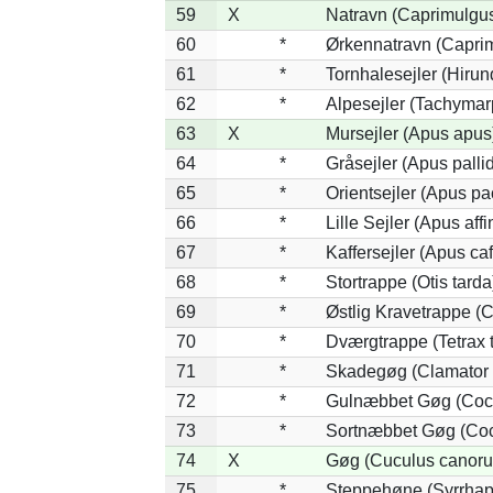
59
X
Natravn (Caprimulgu
60
*
Ørkennatravn (Caprim
61
*
Tornhalesejler (Hiru
62
*
Alpesejler (Tachymar
63
X
Mursejler (Apus apus
64
*
Gråsejler (Apus palli
65
*
Orientsejler (Apus pac
66
*
Lille Sejler (Apus affi
67
*
Kaffersejler (Apus caf
68
*
Stortrappe (Otis tarda
69
*
Østlig Kravetrappe (
70
*
Dværgtrappe (Tetrax t
71
*
Skadegøg (Clamator 
72
*
Gulnæbbet Gøg (Coc
73
*
Sortnæbbet Gøg (Coc
74
X
Gøg (Cuculus canoru
75
*
Steppehøne (Syrrhap