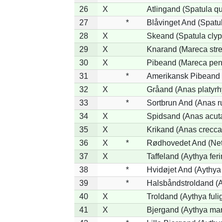
26
X
Atlingand (Spatula q
27
*
Blåvinget And (Spatul
28
X
Skeand (Spatula clyp
29
X
Knarand (Mareca stre
30
X
Pibeand (Mareca pen
31
*
Amerikansk Pibeand 
32
X
Gråand (Anas platyr
33
*
Sortbrun And (Anas r
34
X
Spidsand (Anas acut
35
X
Krikand (Anas crecca
36
X
*
Rødhovedet And (Nett
37
X
Taffeland (Aythya feri
38
*
Hvidøjet And (Aythya
39
*
Halsbåndstroldand (Ay
40
X
Troldand (Aythya fuli
41
X
Bjergand (Aythya mar