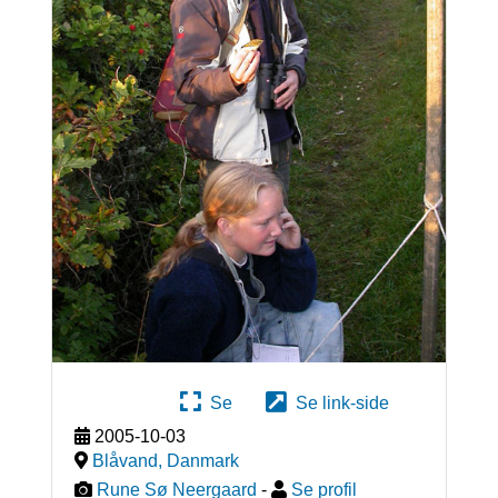
Se
Se link-side
2005-10-03
Blåvand
,
Danmark
Rune Sø Neergaard
-
Se profil