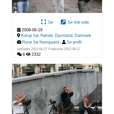
Se
Se link-side
2008-06-19
Korup Sø, Rønde, Djursland
,
Danmark
Rune Sø Neergaard
-
Se profil
Uploadet 2012-06-27 Publiceret
2012-06-27
6
2332