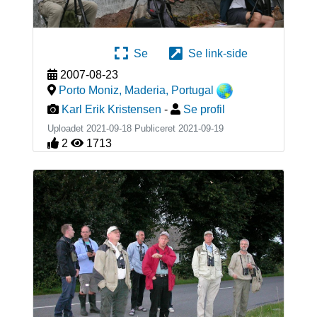
Se
Se link-side
2007-08-23
Porto Moniz, Maderia
,
Portugal
Karl Erik Kristensen
-
Se profil
Uploadet 2021-09-18 Publiceret
2021-09-19
2
1713