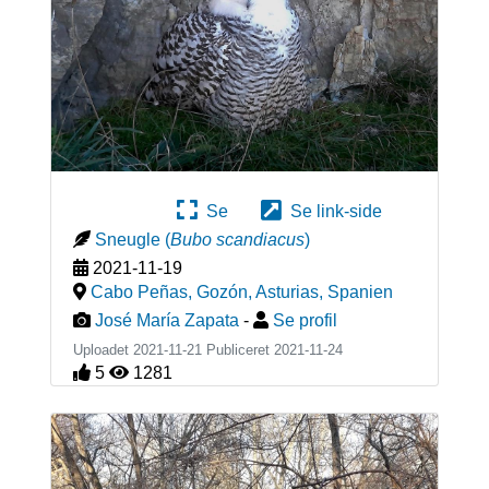
Se
Se link-side
Sneugle
(
Bubo scandiacus
)
2021-11-19
Cabo Peñas, Gozón, Asturias
,
Spanien
José María Zapata
-
Se profil
Uploadet 2021-11-21 Publiceret
2021-11-24
5
1281