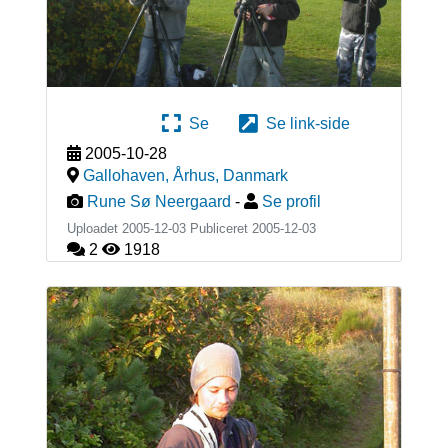
Se
Se link-side
2005-10-28
Gallohaven, Århus
,
Danmark
Rune Sø Neergaard
-
Se profil
Uploadet 2005-12-03 Publiceret
2005-12-03
2
1918