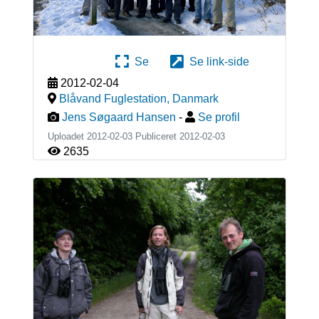
Se
Se link-side
2012-02-04
Blåvand Fuglestation
,
Danmark
Jens Søgaard Hansen
-
Se profil
Uploadet 2012-02-03 Publiceret
2012-02-03
2635