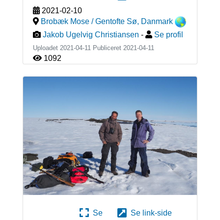
2021-02-10
Brobæk Mose / Gentofte Sø
,
Danmark
Jakob Ugelvig Christiansen
-
Se profil
Uploadet 2021-04-11 Publiceret
2021-04-11
1092
Se
Se link-side