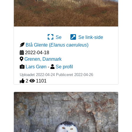
Se
Se link-side
Blå Glente
(
Elanus caeruleus
)
2022-04-18
Grenen
,
Danmark
Lars Grøn
-
Se profil
Uploadet 2022-04-24 Publiceret
2022-04-26
2
1101