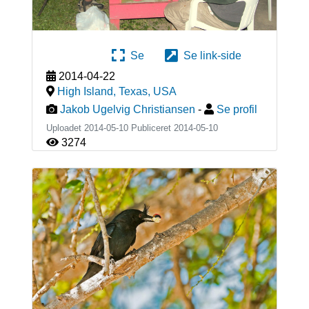
Se
Se link-side
2014-04-22
High Island, Texas
,
USA
Jakob Ugelvig Christiansen
-
Se profil
Uploadet 2014-05-10 Publiceret
2014-05-10
3274