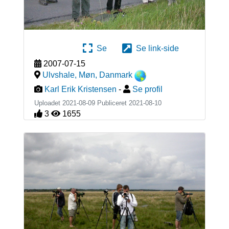
Se
Se link-side
2007-07-15
Ulvshale, Møn
,
Danmark
Karl Erik Kristensen
-
Se profil
Uploadet 2021-08-09 Publiceret
2021-08-10
3
1655