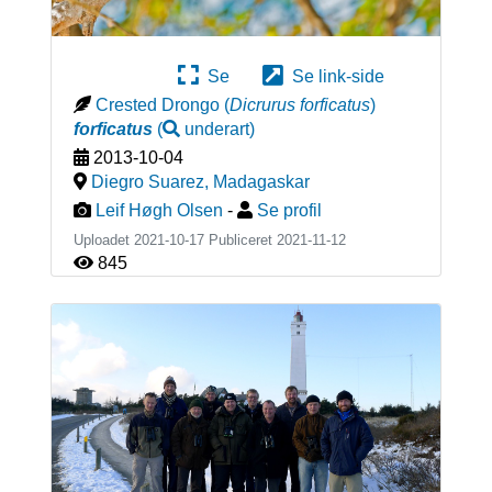
Se
Se link-side
Crested Drongo
(
Dicrurus forficatus
)
forficatus
(
underart
)
2013-10-04
Diegro Suarez
,
Madagaskar
Leif Høgh Olsen
-
Se profil
Uploadet 2021-10-17 Publiceret
2021-11-12
845