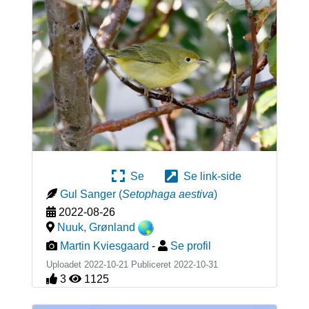
Se
Se link-side
Gul Sanger
(
Setophaga aestiva
)
2022-08-26
Nuuk
,
Grønland
Martin Kviesgaard
-
Se profil
Uploadet 2022-10-21 Publiceret
2022-10-31
3
1125