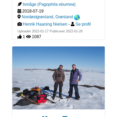
Ismåge
(
Pagophila eburnea
)
2018-07-19
Nordøstgrønland
,
Grønland
Henrik Haaning Nielsen
-
Se profil
Uploadet 2022-01-17 Publiceret
2022-01-28
1
1087