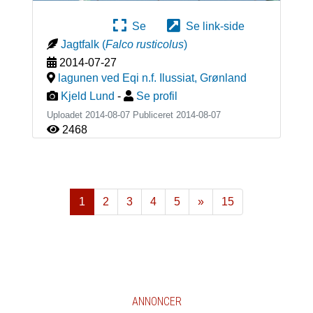
Se
Se link-side
Jagtfalk
(
Falco rusticolus
)
2014-07-27
lagunen ved Eqi n.f. Ilussiat
,
Grønland
Kjeld Lund
-
Se profil
Uploadet 2014-08-07 Publiceret
2014-08-07
2468
1
2
3
4
5
»
15
Næste
ANNONCER