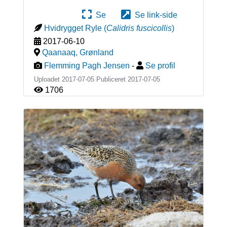
Se
Se link-side
Hvidrygget Ryle
(
Calidris fuscicollis
)
2017-06-10
Qaanaaq
,
Grønland
Flemming Pagh Jensen
-
Se profil
Uploadet 2017-07-05 Publiceret
2017-07-05
1706