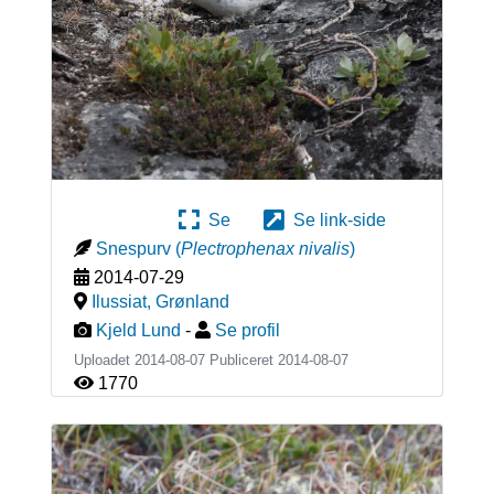
Se
Se link-side
Snespurv
(
Plectrophenax nivalis
)
2014-07-29
Ilussiat
,
Grønland
Kjeld Lund
-
Se profil
Uploadet 2014-08-07 Publiceret
2014-08-07
1770