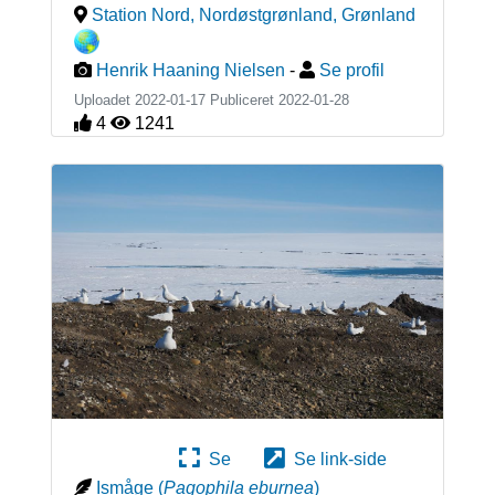
Station Nord, Nordøstgrønland
,
Grønland
Henrik Haaning Nielsen
-
Se profil
Uploadet 2022-01-17 Publiceret
2022-01-28
4
1241
Se
Se link-side
Ismåge
(
Pagophila eburnea
)