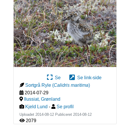
Se
Se link-side
Sortgrå Ryle
(
Calidris maritima
)
2014-07-29
Ilussiat
,
Grønland
Kjeld Lund
-
Se profil
Uploadet 2014-08-12 Publiceret
2014-08-12
2079