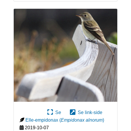
Se
Se link-side
Elle-empidonax
(
Empidonax alnorum
)
2019-10-07