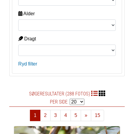
Alder
Dragt
Ryd filter
SØGERESULTATER (288 FOTOS)
PER SIDE:
1
2
3
4
5
»
15
Næste