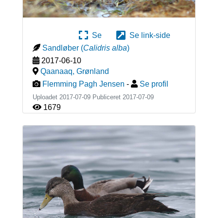
Se
Se link-side
Sandløber
(
Calidris alba
)
2017-06-10
Qaanaaq
,
Grønland
Flemming Pagh Jensen
-
Se profil
Uploadet 2017-07-09 Publiceret
2017-07-09
1679