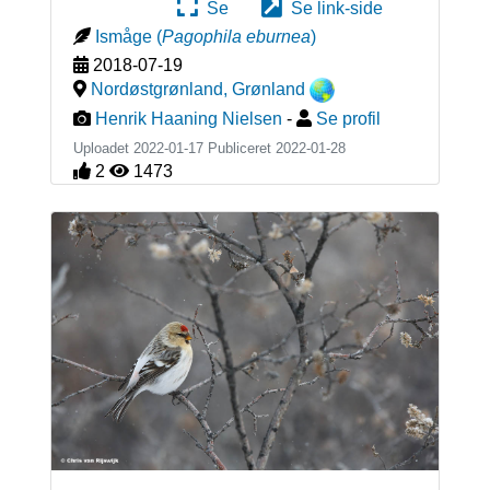
Se
Se link-side
Ismåge
(
Pagophila eburnea
)
2018-07-19
Nordøstgrønland
,
Grønland
Henrik Haaning Nielsen
-
Se profil
Uploadet 2022-01-17 Publiceret
2022-01-28
2
1473