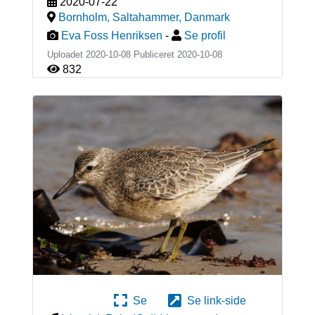
2020-07-22
Bornholm, Saltahammer
,
Danmark
Eva Foss Henriksen
-
Se profil
Uploadet 2020-10-08 Publiceret
2020-10-08
832
Se
Se link-side