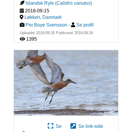
Islandsk Ryle
(
Calidris canutus
)
2018-09-15
Løkken
,
Danmark
Per Boye Svensson
-
Se profil
Uploadet 2018-09-26 Publiceret
2018-09-26
1395
Se
Se link-side