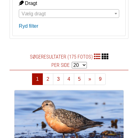
Dragt
Vælg dragt
Ryd filter
SØGERESULTATER (175 FOTOS)
PER SIDE:
1
2
3
4
5
»
9
Næste