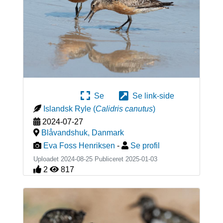
Se
Se link-side
Islandsk Ryle
(
Calidris canutus
)
2024-07-27
Blåvandshuk
,
Danmark
Eva Foss Henriksen
-
Se profil
Uploadet 2024-08-25 Publiceret
2025-01-03
2
817