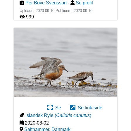
Per Boye Svensson
-
Se profil
Uploadet 2020-09-10 Publiceret
2020-09-10
999
Se
Se link-side
Islandsk Ryle
(
Calidris canutus
)
2020-08-02
Salthammer
,
Danmark