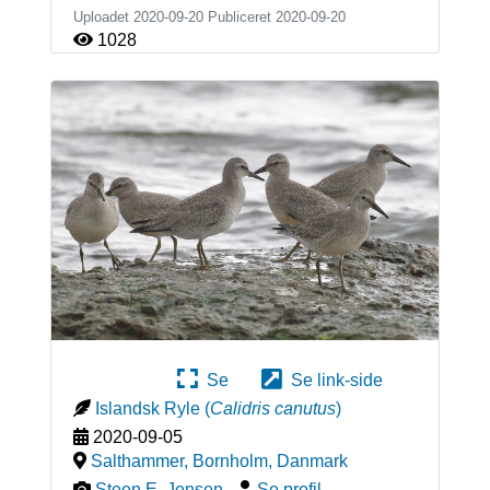
Uploadet 2020-09-20 Publiceret
2020-09-20
1028
Se
Se link-side
Islandsk Ryle
(
Calidris canutus
)
2020-09-05
Salthammer, Bornholm
,
Danmark
Steen E. Jensen
-
Se profil