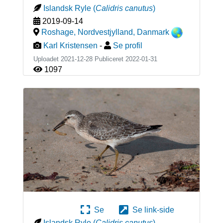
Islandsk Ryle
(
Calidris canutus
)
2019-09-14
Roshage, Nordvestjylland
,
Danmark
Karl Kristensen
-
Se profil
Uploadet 2021-12-28 Publiceret
2022-01-31
1097
Se
Se link-side
Islandsk Ryle
(
Calidris canutus
)