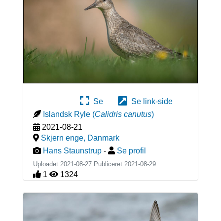
Se
Se link-side
Islandsk Ryle
(
Calidris canutus
)
2021-08-21
Skjern enge
,
Danmark
Hans Staunstrup
-
Se profil
Uploadet 2021-08-27 Publiceret
2021-08-29
1
1324