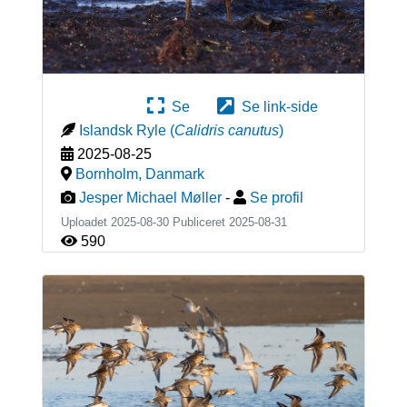
Se
Se link-side
Islandsk Ryle
(
Calidris canutus
)
2025-08-25
Bornholm
,
Danmark
Jesper Michael Møller
-
Se profil
Uploadet 2025-08-30 Publiceret
2025-08-31
590