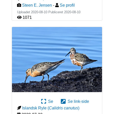
Steen E. Jensen
-
Se profil
Uploadet 2020-08-10 Publiceret
2020-08-10
1071
Se
Se link-side
Islandsk Ryle
(
Calidris canutus
)