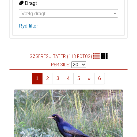
Dragt
Vælg dragt
Ryd filter
SØGERESULTATER (113 FOTOS)
PER SIDE:
1
2
3
4
5
»
6
Næste