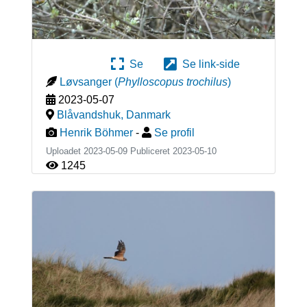
Se
Se link-side
Løvsanger
(
Phylloscopus trochilus
)
2023-05-07
Blåvandshuk
,
Danmark
Henrik Böhmer
-
Se profil
Uploadet 2023-05-09 Publiceret
2023-05-10
1245