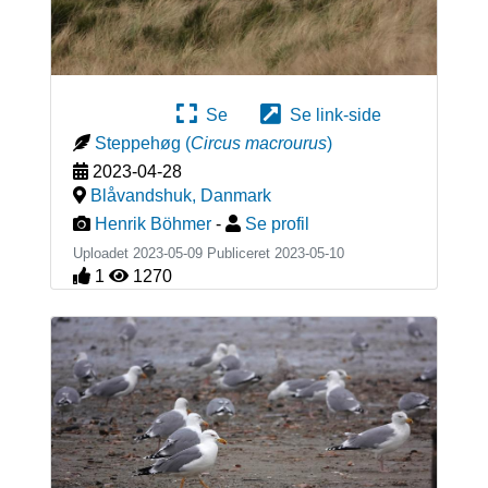
Se
Se link-side
Steppehøg
(
Circus macrourus
)
2023-04-28
Blåvandshuk
,
Danmark
Henrik Böhmer
-
Se profil
Uploadet 2023-05-09 Publiceret
2023-05-10
1
1270