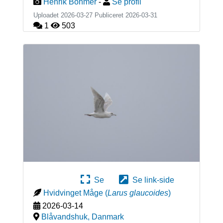
Henrik Böhmer
-
Se profil
Uploadet 2026-03-27 Publiceret
2026-03-31
1
503
Se
Se link-side
Hvidvinget Måge
(
Larus glaucoides
)
2026-03-14
Blåvandshuk
,
Danmark