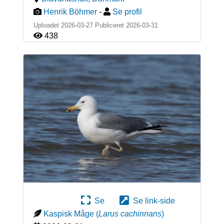
Henrik Böhmer
-
Se profil
Uploadet 2026-03-27 Publiceret
2026-03-31
438
Se
Se link-side
Kaspisk Måge
(
Larus cachinnans
)