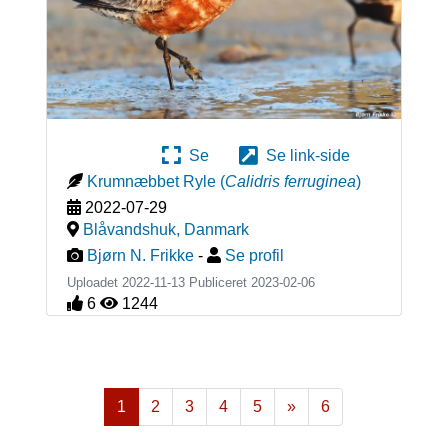
Se
Se link-side
Krumnæbbet Ryle
(
Calidris ferruginea
)
2022-07-29
Blåvandshuk
,
Danmark
Bjørn N. Frikke
-
Se profil
Uploadet 2022-11-13 Publiceret
2023-02-06
6
1244
1
2
3
4
5
»
6
Næste