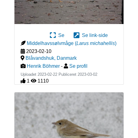
Se
Se link-side
Middelhavssølvmåge
(
Larus michahellis
)
2023-02-10
Blåvandshuk
,
Danmark
Henrik Böhmer
-
Se profil
Uploadet 2023-02-22 Publiceret
2023-03-02
1
1110