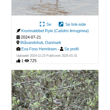
Se
Se link-side
Krumnæbbet Ryle
(
Calidris ferruginea
)
2024-07-21
Blåvandshuk
,
Danmark
Eva Foss Henriksen
-
Se profil
Uploadet 2024-11-23 Publiceret
2025-01-31
1
725