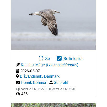
Se
Se link-side
Kaspisk Måge
(
Larus cachinnans
)
2026-03-07
Blåvandshuk
,
Danmark
Henrik Böhmer
-
Se profil
Uploadet 2026-03-27 Publiceret
2026-03-31
436