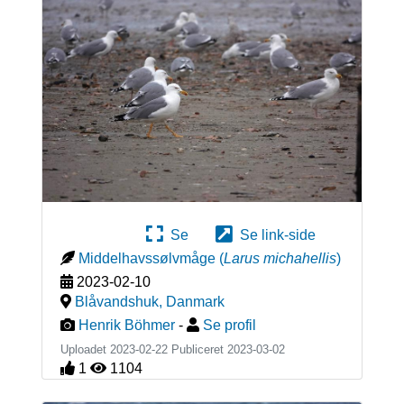
Se
Se link-side
Middelhavssølvmåge
(
Larus michahellis
)
2023-02-10
Blåvandshuk
,
Danmark
Henrik Böhmer
-
Se profil
Uploadet 2023-02-22 Publiceret
2023-03-02
1
1104