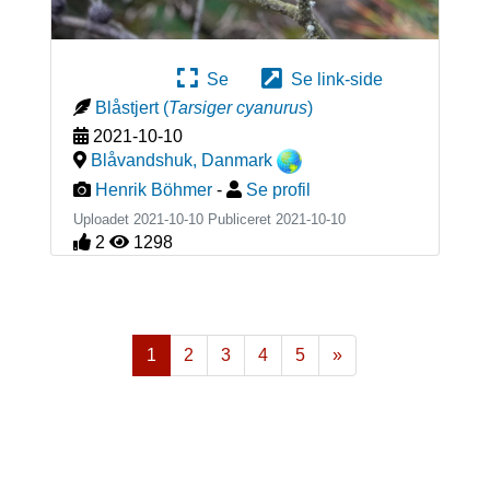
Se
Se link-side
Blåstjert
(
Tarsiger cyanurus
)
2021-10-10
Blåvandshuk
,
Danmark
Henrik Böhmer
-
Se profil
Uploadet 2021-10-10 Publiceret
2021-10-10
2
1298
1
2
3
4
5
»
Næste