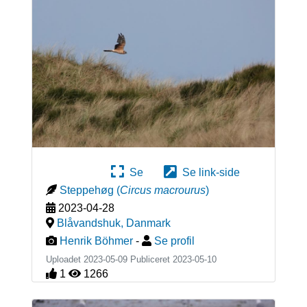
Se
Se link-side
Steppehøg
(
Circus macrourus
)
2023-04-28
Blåvandshuk
,
Danmark
Henrik Böhmer
-
Se profil
Uploadet 2023-05-09 Publiceret
2023-05-10
1
1266