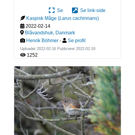
Se
Se link-side
Kaspisk Måge
(
Larus cachinnans
)
2022-02-14
Blåvandshuk
,
Danmark
Henrik Böhmer
-
Se profil
Uploadet 2022-02-16 Publiceret
2022-02-19
1252