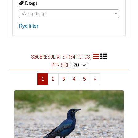
Dragt
Vælg dragt
Ryd filter
SØGERESULTATER (84 FOTOS)
PER SIDE:
1
2
3
4
5
»
Næste