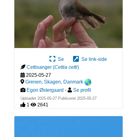
Se
Se link-side
Cettisanger
(
Cettia cetti
)
2025-05-27
Grenen, Skagen
,
Danmark
Egon Østergaard
-
Se profil
Uploadet 2025-05-27 Publiceret
2025-05-27
1
2641