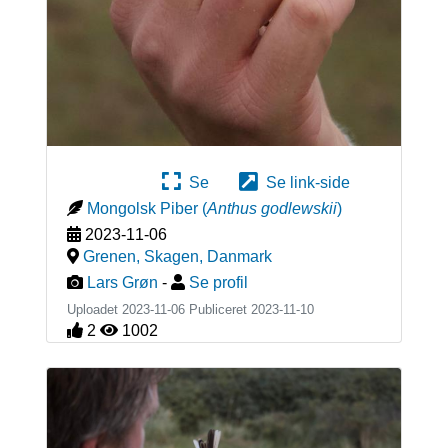
Se
Se link-side
Mongolsk Piber
(
Anthus godlewskii
)
2023-11-06
Grenen, Skagen
,
Danmark
Lars Grøn
-
Se profil
Uploadet 2023-11-06 Publiceret
2023-11-10
2
1002