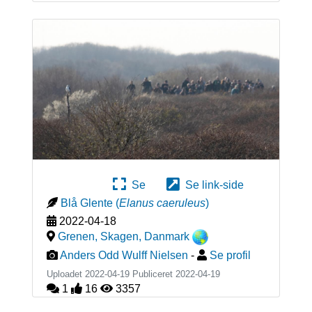
Se
Se link-side
Blå Glente
(
Elanus caeruleus
)
2022-04-18
Grenen, Skagen
,
Danmark
Anders Odd Wulff Nielsen
-
Se profil
Uploadet 2022-04-19 Publiceret
2022-04-19
1
16
3357