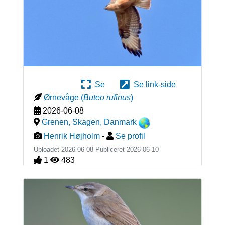
Se
Se link-side
Ørnevåge
(
Buteo rufinus
)
2026-06-08
Grenen, Skagen
,
Danmark
Henrik Højholm
-
Se profil
Uploadet 2026-06-08 Publiceret
2026-06-10
1
483