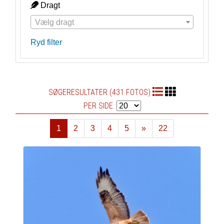
Dragt
Vælg dragt
Ryd filter
SØGERESULTATER (431 FOTOS)
PER SIDE:
1
2
3
4
5
»
22
Næste