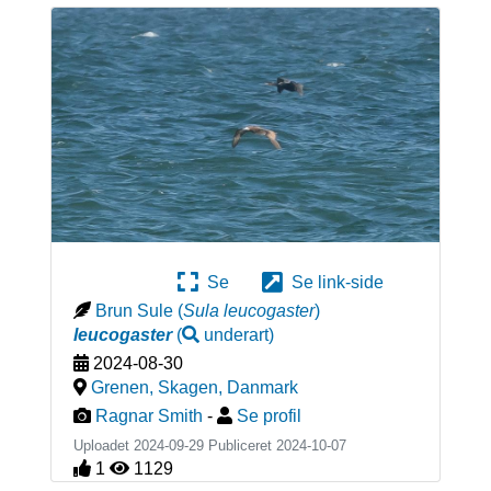
Se
Se link-side
Brun Sule
(
Sula leucogaster
)
leucogaster
(
underart
)
2024-08-30
Grenen, Skagen
,
Danmark
Ragnar Smith
-
Se profil
Uploadet 2024-09-29 Publiceret
2024-10-07
1
1129