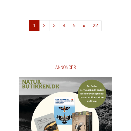
1
2
3
4
5
»
22
Næste
ANNONCER