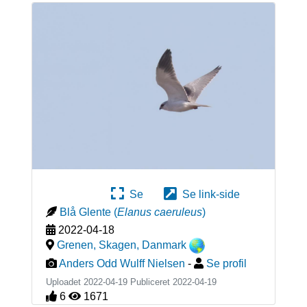
Se
Se link-side
Blå Glente
(
Elanus caeruleus
)
2022-04-18
Grenen, Skagen
,
Danmark
Anders Odd Wulff Nielsen
-
Se profil
Uploadet 2022-04-19 Publiceret
2022-04-19
6
1671