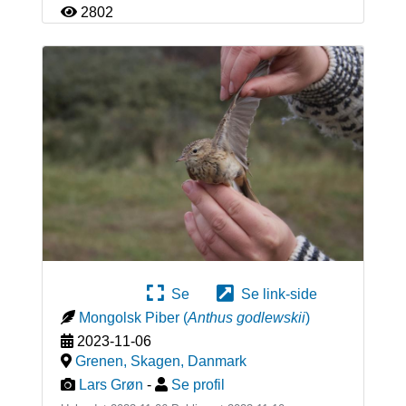
2802
Se
Se link-side
Mongolsk Piber
(
Anthus godlewskii
)
2023-11-06
Grenen, Skagen
,
Danmark
Lars Grøn
-
Se profil