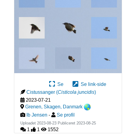
Se
Se link-side
Cistussanger
(
Cisticola juncidis
)
2023-07-21
Grenen, Skagen
,
Danmark
Ib Jensen
-
Se profil
Uploadet 2023-08-23 Publiceret
2023-08-25
1
1
1552