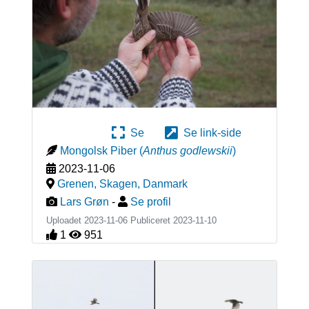
Se
Se link-side
Mongolsk Piber
(
Anthus godlewskii
)
2023-11-06
Grenen, Skagen
,
Danmark
Lars Grøn
-
Se profil
Uploadet 2023-11-06 Publiceret
2023-11-10
1
951