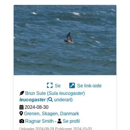
Se
Se link-side
Brun Sule
(
Sula leucogaster
)
leucogaster
(
underart
)
2024-08-30
Grenen, Skagen
,
Danmark
Ragnar Smith
-
Se profil
Uploadet 2024-09-29 Publiceret
2024-10-03