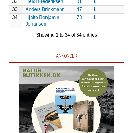
32
Heidi Frederiksen
81
1
33
Anders Brinkmann
47
1
34
Hjalte Benjamin
73
1
Johansen
Showing 1 to 34 of 34 entries
ANNONCER