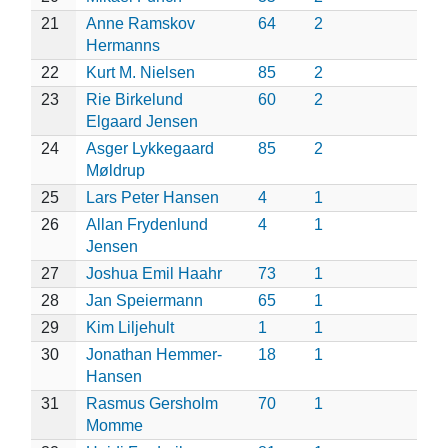
21
Anne Ramskov
64
2
Hermanns
22
Kurt M. Nielsen
85
2
23
Rie Birkelund
60
2
Elgaard Jensen
24
Asger Lykkegaard
85
2
Møldrup
25
Lars Peter Hansen
4
1
26
Allan Frydenlund
4
1
Jensen
27
Joshua Emil Haahr
73
1
28
Jan Speiermann
65
1
29
Kim Liljehult
1
1
30
Jonathan Hemmer-
18
1
Hansen
31
Rasmus Gersholm
70
1
Momme