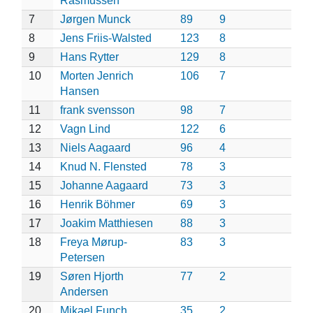
Rasmussen
7
Jørgen Munck
89
9
8
Jens Friis-Walsted
123
8
9
Hans Rytter
129
8
10
Morten Jenrich
106
7
Hansen
11
frank svensson
98
7
12
Vagn Lind
122
6
13
Niels Aagaard
96
4
14
Knud N. Flensted
78
3
15
Johanne Aagaard
73
3
16
Henrik Böhmer
69
3
17
Joakim Matthiesen
88
3
18
Freya Mørup-
83
3
Petersen
19
Søren Hjorth
77
2
Andersen
20
Mikael Funch
35
2