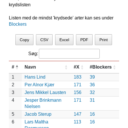
krydslisten
Listen med de mindst 'krydsede' arter kan ses under
Blockers
Copy
CSV
Excel
PDF
Print
Søg:
#
Navn
#X
#Blockers
1
Hans Lind
183
39
2
Per Alnor Kjær
171
36
3
Jens Mikkel Lausten
156
32
4
Jesper Brinkmann
171
31
Nielsen
5
Jacob Sterup
147
16
6
Lars Maltha
113
16