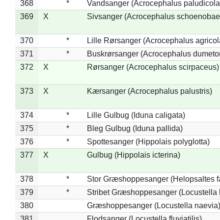
368
*
Vandsanger (Acrocephalus paludicola
369
X
Sivsanger (Acrocephalus schoenobae
370
*
Lille Rørsanger (Acrocephalus agricol
371
*
Buskrørsanger (Acrocephalus dumeto
372
X
Rørsanger (Acrocephalus scirpaceus)
373
X
Kærsanger (Acrocephalus palustris)
374
*
Lille Gulbug (Iduna caligata)
375
*
Bleg Gulbug (Iduna pallida)
376
*
Spottesanger (Hippolais polyglotta)
377
X
Gulbug (Hippolais icterina)
378
*
Stor Græshoppesanger (Helopsaltes fa
379
*
Stribet Græshoppesanger (Locustella 
380
Græshoppesanger (Locustella naevia
381
Flodsanger (Locustella fluviatilis)