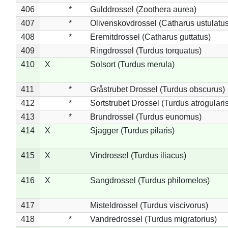
406
*
Gulddrossel (Zoothera aurea)
407
*
Olivenskovdrossel (Catharus ustulatus
408
*
Eremitdrossel (Catharus guttatus)
409
Ringdrossel (Turdus torquatus)
410
X
Solsort (Turdus merula)
411
*
Gråstrubet Drossel (Turdus obscurus)
412
*
Sortstrubet Drossel (Turdus atrogularis
413
*
Brundrossel (Turdus eunomus)
414
X
Sjagger (Turdus pilaris)
415
X
Vindrossel (Turdus iliacus)
416
X
Sangdrossel (Turdus philomelos)
417
Misteldrossel (Turdus viscivorus)
418
*
Vandredrossel (Turdus migratorius)