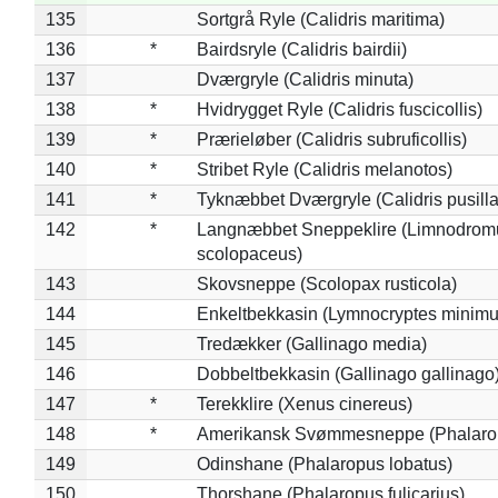
135
Sortgrå Ryle (Calidris maritima)
136
*
Bairdsryle (Calidris bairdii)
137
Dværgryle (Calidris minuta)
138
*
Hvidrygget Ryle (Calidris fuscicollis)
139
*
Prærieløber (Calidris subruficollis)
140
*
Stribet Ryle (Calidris melanotos)
141
*
Tyknæbbet Dværgryle (Calidris pusilla
142
*
Langnæbbet Sneppeklire (Limnodrom
scolopaceus)
143
Skovsneppe (Scolopax rusticola)
144
Enkeltbekkasin (Lymnocryptes minimu
145
Tredækker (Gallinago media)
146
Dobbeltbekkasin (Gallinago gallinago
147
*
Terekklire (Xenus cinereus)
148
*
Amerikansk Svømmesneppe (Phalaropu
149
Odinshane (Phalaropus lobatus)
150
Thorshane (Phalaropus fulicarius)