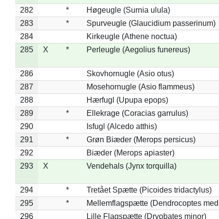
282
*
Høgeugle (Surnia ulula)
283
*
Spurveugle (Glaucidium passerinum)
284
Kirkeugle (Athene noctua)
285
X
*
Perleugle (Aegolius funereus)
286
Skovhornugle (Asio otus)
287
Mosehornugle (Asio flammeus)
288
Hærfugl (Upupa epops)
289
*
Ellekrage (Coracias garrulus)
290
Isfugl (Alcedo atthis)
291
*
Grøn Biæder (Merops persicus)
292
Biæder (Merops apiaster)
293
X
Vendehals (Jynx torquilla)
294
*
Tretået Spætte (Picoides tridactylus)
295
*
Mellemflagspætte (Dendrocoptes med
296
Lille Flagspætte (Dryobates minor)