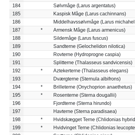
184
Sølvmåge (Larus argentatus)
185
Kaspisk Måge (Larus cachinnans)
186
Middelhavssølvmåge (Larus michahell
187
*
Armensk Måge (Larus armenicus)
188
Sildemåge (Larus fuscus)
189
Sandterne (Gelochelidon nilotica)
190
Rovterne (Hydroprogne caspia)
191
Splitterne (Thalasseus sandvicensis)
192
*
Aztekerterne (Thalasseus elegans)
193
Dværgterne (Sternula albifrons)
194
*
Brilleterne (Onychoprion anaethetus)
195
*
Rosenterne (Sterna dougallii)
196
Fjordterne (Sterna hirundo)
197
Havterne (Sterna paradisaea)
198
*
Hvidskægget Terne (Chlidonias hybrid
199
*
Hvidvinget Terne (Chlidonias leucopte