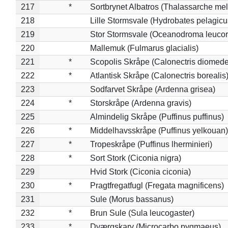
217
*
Sortbrynet Albatros (Thalassarche me
218
Lille Stormsvale (Hydrobates pelagicu
219
Stor Stormsvale (Oceanodroma leuco
220
Mallemuk (Fulmarus glacialis)
221
*
Scopolis Skråpe (Calonectris diomed
222
*
Atlantisk Skråpe (Calonectris borealis
223
Sodfarvet Skråpe (Ardenna grisea)
224
*
Storskråpe (Ardenna gravis)
225
Almindelig Skråpe (Puffinus puffinus)
226
*
Middelhavsskråpe (Puffinus yelkouan)
227
*
Tropeskråpe (Puffinus lherminieri)
228
*
Sort Stork (Ciconia nigra)
229
Hvid Stork (Ciconia ciconia)
230
*
Pragtfregatfugl (Fregata magnificens)
231
Sule (Morus bassanus)
232
*
Brun Sule (Sula leucogaster)
233
*
Dværgskarv (Microcarbo pygmaeus)