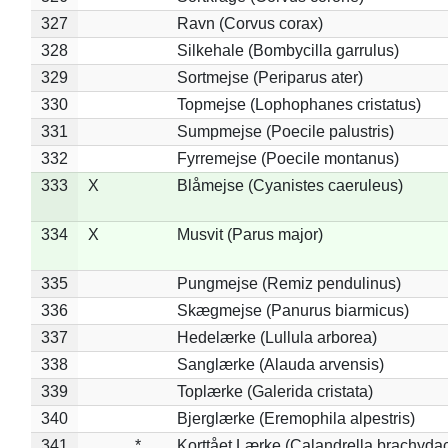
327
Ravn (Corvus corax)
328
Silkehale (Bombycilla garrulus)
329
Sortmejse (Periparus ater)
330
Topmejse (Lophophanes cristatus)
331
Sumpmejse (Poecile palustris)
332
Fyrremejse (Poecile montanus)
333
X
Blåmejse (Cyanistes caeruleus)
334
X
Musvit (Parus major)
335
Pungmejse (Remiz pendulinus)
336
Skægmejse (Panurus biarmicus)
337
Hedelærke (Lullula arborea)
338
Sanglærke (Alauda arvensis)
339
Toplærke (Galerida cristata)
340
Bjerglærke (Eremophila alpestris)
341
*
Korttået Lærke (Calandrella brachydac