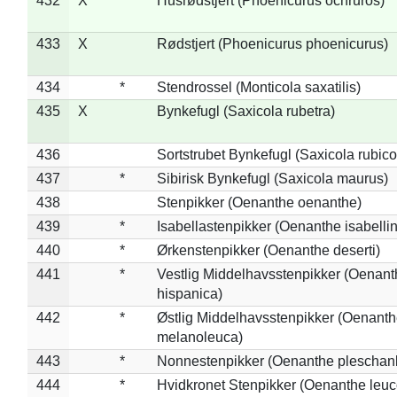
432
X
Husrødstjert (Phoenicurus ochruros)
433
X
Rødstjert (Phoenicurus phoenicurus)
434
*
Stendrossel (Monticola saxatilis)
435
X
Bynkefugl (Saxicola rubetra)
436
Sortstrubet Bynkefugl (Saxicola rubico
437
*
Sibirisk Bynkefugl (Saxicola maurus)
438
Stenpikker (Oenanthe oenanthe)
439
*
Isabellastenpikker (Oenanthe isabelli
440
*
Ørkenstenpikker (Oenanthe deserti)
441
*
Vestlig Middelhavsstenpikker (Oenant
hispanica)
442
*
Østlig Middelhavsstenpikker (Oenant
melanoleuca)
443
*
Nonnestenpikker (Oenanthe pleschan
444
*
Hvidkronet Stenpikker (Oenanthe leu