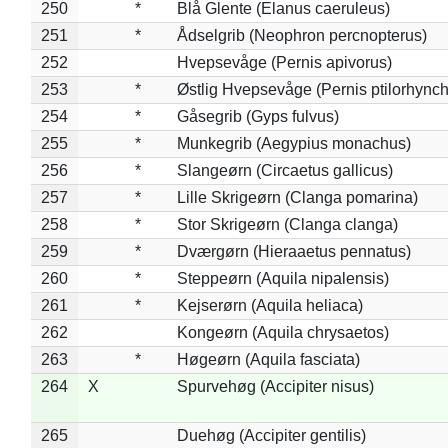
250
*
Blå Glente (Elanus caeruleus)
251
*
Ådselgrib (Neophron percnopterus)
252
Hvepsevåge (Pernis apivorus)
253
*
Østlig Hvepsevåge (Pernis ptilorhync
254
*
Gåsegrib (Gyps fulvus)
255
*
Munkegrib (Aegypius monachus)
256
*
Slangeørn (Circaetus gallicus)
257
*
Lille Skrigeørn (Clanga pomarina)
258
*
Stor Skrigeørn (Clanga clanga)
259
*
Dværgørn (Hieraaetus pennatus)
260
*
Steppeørn (Aquila nipalensis)
261
*
Kejserørn (Aquila heliaca)
262
Kongeørn (Aquila chrysaetos)
263
*
Høgeørn (Aquila fasciata)
264
X
Spurvehøg (Accipiter nisus)
265
Duehøg (Accipiter gentilis)