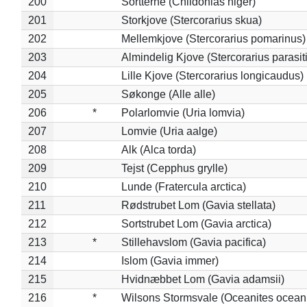
200
Sortterne (Chlidonias niger)
201
Storkjove (Stercorarius skua)
202
Mellemkjove (Stercorarius pomarinus)
203
Almindelig Kjove (Stercorarius parasit
204
Lille Kjove (Stercorarius longicaudus)
205
Søkonge (Alle alle)
206
*
Polarlomvie (Uria lomvia)
207
Lomvie (Uria aalge)
208
Alk (Alca torda)
209
Tejst (Cepphus grylle)
210
Lunde (Fratercula arctica)
211
Rødstrubet Lom (Gavia stellata)
212
Sortstrubet Lom (Gavia arctica)
213
*
Stillehavslom (Gavia pacifica)
214
Islom (Gavia immer)
215
Hvidnæbbet Lom (Gavia adamsii)
216
*
Wilsons Stormsvale (Oceanites ocean