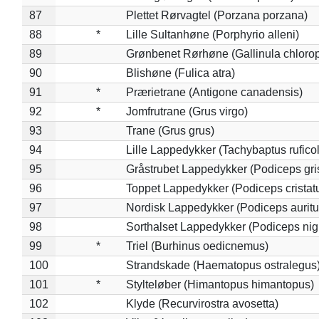
87
Plettet Rørvagtel (Porzana porzana)
88
*
Lille Sultanhøne (Porphyrio alleni)
89
Grønbenet Rørhøne (Gallinula chloro
90
Blishøne (Fulica atra)
91
*
Prærietrane (Antigone canadensis)
92
*
Jomfrutrane (Grus virgo)
93
Trane (Grus grus)
94
Lille Lappedykker (Tachybaptus ruficol
95
Gråstrubet Lappedykker (Podiceps gr
96
Toppet Lappedykker (Podiceps cristat
97
Nordisk Lappedykker (Podiceps auritu
98
Sorthalset Lappedykker (Podiceps nigri
99
*
Triel (Burhinus oedicnemus)
100
Strandskade (Haematopus ostralegus
101
*
Stylteløber (Himantopus himantopus)
102
Klyde (Recurvirostra avosetta)