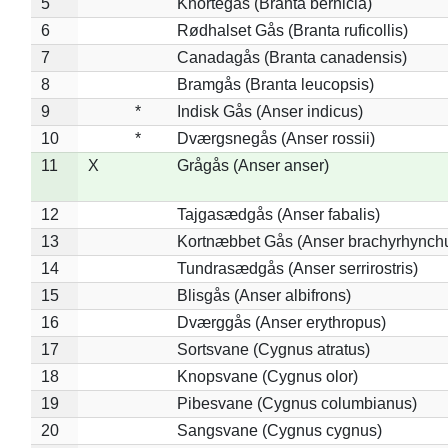
5
Knortegås (Branta bernicla)
6
Rødhalset Gås (Branta ruficollis)
7
Canadagås (Branta canadensis)
8
Bramgås (Branta leucopsis)
9
*
Indisk Gås (Anser indicus)
10
*
Dværgsnegås (Anser rossii)
11
X
Grågås (Anser anser)
12
Tajgasædgås (Anser fabalis)
13
Kortnæbbet Gås (Anser brachyrhynch
14
Tundrasædgås (Anser serrirostris)
15
Blisgås (Anser albifrons)
16
Dværggås (Anser erythropus)
17
Sortsvane (Cygnus atratus)
18
Knopsvane (Cygnus olor)
19
Pibesvane (Cygnus columbianus)
20
Sangsvane (Cygnus cygnus)