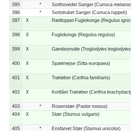
395
*
Sorthovedet Sanger (Curruca melano
396
*
Sortstrubet Sanger (Curruca ruppeli)
397
X
Rødtoppet Fuglekonge (Regulus ignica
398
X
Fuglekonge (Regulus regulus)
399
X
Gærdesmutte (Troglodytes troglodytes
400
X
Spætmejse (Sitta europaea)
401
X
Træløber (Certhia familiaris)
402
X
Korttået Træløber (Certhia brachydact
403
*
Rosenstær (Pastor roseus)
404
X
Stær (Sturnus vulgaris)
405
*
Ensfarvet Stær (Sturnus unicolor)