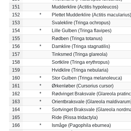
151
Mudderklire (Actitis hypoleucos)
152
*
Plettet Mudderklire (Actitis macularius
153
Svaleklire (Tringa ochropus)
154
*
Lille Gulben (Tringa flavipes)
155
Rødben (Tringa totanus)
156
*
Damklire (Tringa stagnatilis)
157
Tinksmed (Tringa glareola)
158
Sortklire (Tringa erythropus)
159
Hvidklire (Tringa nebularia)
160
*
Stor Gulben (Tringa melanoleuca)
161
*
Ørkenløber (Cursorius cursor)
162
*
Rødvinget Braksvale (Glareola pratinc
163
*
Orientbraksvale (Glareola maldivarum
164
*
Sortvinget Braksvale (Glareola nordm
165
Ride (Rissa tridactyla)
166
*
Ismåge (Pagophila eburnea)