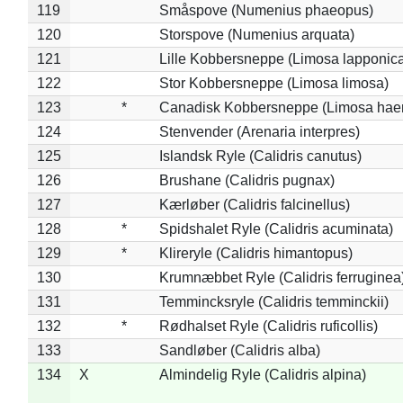
119
Småspove (Numenius phaeopus)
120
Storspove (Numenius arquata)
121
Lille Kobbersneppe (Limosa lapponic
122
Stor Kobbersneppe (Limosa limosa)
123
*
Canadisk Kobbersneppe (Limosa hae
124
Stenvender (Arenaria interpres)
125
Islandsk Ryle (Calidris canutus)
126
Brushane (Calidris pugnax)
127
Kærløber (Calidris falcinellus)
128
*
Spidshalet Ryle (Calidris acuminata)
129
*
Klireryle (Calidris himantopus)
130
Krumnæbbet Ryle (Calidris ferruginea
131
Temmincksryle (Calidris temminckii)
132
*
Rødhalset Ryle (Calidris ruficollis)
133
Sandløber (Calidris alba)
134
X
Almindelig Ryle (Calidris alpina)