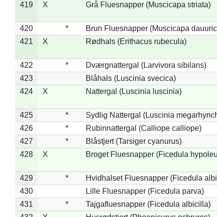
419
X
Grå Fluesnapper (Muscicapa striata)
420
*
Brun Fluesnapper (Muscicapa dauuric
421
X
Rødhals (Erithacus rubecula)
422
*
Dværgnattergal (Larvivora sibilans)
423
Blåhals (Luscinia svecica)
424
X
Nattergal (Luscinia luscinia)
425
*
Sydlig Nattergal (Luscinia megarhync
426
*
Rubinnattergal (Calliope calliope)
427
*
Blåstjert (Tarsiger cyanurus)
428
X
Broget Fluesnapper (Ficedula hypole
429
*
Hvidhalset Fluesnapper (Ficedula albic
430
Lille Fluesnapper (Ficedula parva)
431
*
Tajgafluesnapper (Ficedula albicilla)