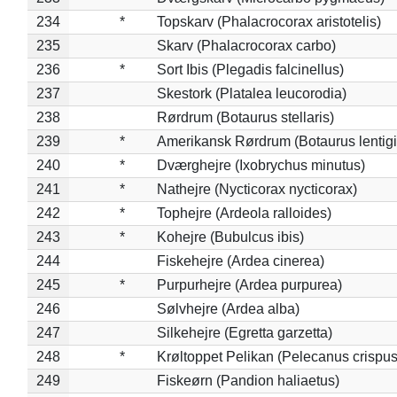
234
*
Topskarv (Phalacrocorax aristotelis)
235
Skarv (Phalacrocorax carbo)
236
*
Sort Ibis (Plegadis falcinellus)
237
Skestork (Platalea leucorodia)
238
Rørdrum (Botaurus stellaris)
239
*
Amerikansk Rørdrum (Botaurus lentig
240
*
Dværghejre (Ixobrychus minutus)
241
*
Nathejre (Nycticorax nycticorax)
242
*
Tophejre (Ardeola ralloides)
243
*
Kohejre (Bubulcus ibis)
244
Fiskehejre (Ardea cinerea)
245
*
Purpurhejre (Ardea purpurea)
246
Sølvhejre (Ardea alba)
247
Silkehejre (Egretta garzetta)
248
*
Krøltoppet Pelikan (Pelecanus crispus
249
Fiskeørn (Pandion haliaetus)