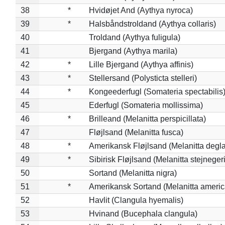
38
*
Hvidøjet And (Aythya nyroca)
39
*
Halsbåndstroldand (Aythya collaris)
40
Troldand (Aythya fuligula)
41
Bjergand (Aythya marila)
42
*
Lille Bjergand (Aythya affinis)
43
*
Stellersand (Polysticta stelleri)
44
*
Kongeederfugl (Somateria spectabilis
45
Ederfugl (Somateria mollissima)
46
*
Brilleand (Melanitta perspicillata)
47
Fløjlsand (Melanitta fusca)
48
*
Amerikansk Fløjlsand (Melanitta degla
49
*
Sibirisk Fløjlsand (Melanitta stejnegeri
50
Sortand (Melanitta nigra)
51
*
Amerikansk Sortand (Melanitta ameri
52
Havlit (Clangula hyemalis)
53
Hvinand (Bucephala clangula)