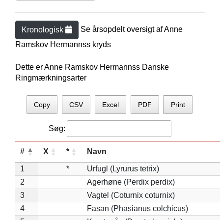
Se årsopdelt oversigt af
Anne
Kronologisk
Ramskov Hermanns
s kryds
Dette er Anne Ramskov Hermannss Danske
Ringmærkningsarter
Copy
CSV
Excel
PDF
Print
Søg:
#
X
*
Navn
1
*
Urfugl (Lyrurus tetrix)
2
Agerhøne (Perdix perdix)
3
Vagtel (Coturnix coturnix)
4
Fasan (Phasianus colchicus)