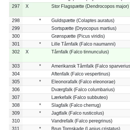
297
X
Stor Flagspætte (Dendrocopos major)
298
*
Guldspætte (Colaptes auratus)
299
Sortspætte (Dryocopus martius)
300
Grønspætte (Picus viridis)
301
*
Lille Tårnfalk (Falco naumanni)
302
X
Tårnfalk (Falco tinnunculus)
303
*
Amerikansk Tårnfalk (Falco sparverius
304
Aftenfalk (Falco vespertinus)
305
*
Eleonorafalk (Falco eleonorae)
306
Dværgfalk (Falco columbarius)
307
Lærkefalk (Falco subbuteo)
308
*
Slagfalk (Falco cherrug)
309
*
Jagtfalk (Falco rusticolus)
310
Vandrefalk (Falco peregrinus)
311
*
Brun Tornskade (Lanius cristatus)