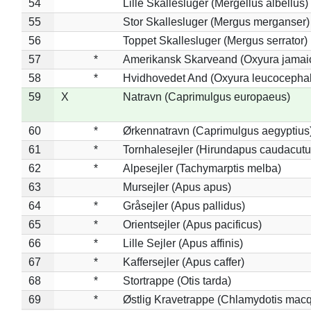
54
Lille Skallesluger (Mergellus albellus)
55
Stor Skallesluger (Mergus merganser)
56
Toppet Skallesluger (Mergus serrator)
57
*
Amerikansk Skarveand (Oxyura jamai
58
*
Hvidhovedet And (Oxyura leucocepha
59
X
Natravn (Caprimulgus europaeus)
60
*
Ørkennatravn (Caprimulgus aegyptius
61
*
Tornhalesejler (Hirundapus caudacutu
62
*
Alpesejler (Tachymarptis melba)
63
Mursejler (Apus apus)
64
*
Gråsejler (Apus pallidus)
65
*
Orientsejler (Apus pacificus)
66
*
Lille Sejler (Apus affinis)
67
*
Kaffersejler (Apus caffer)
68
*
Stortrappe (Otis tarda)
69
*
Østlig Kravetrappe (Chlamydotis macq