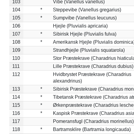
103
Vibe (Vanellus vanellus)
104
*
Steppevibe (Vanellus gregarius)
105
*
Sumpvibe (Vanellus leucurus)
106
Hjejle (Pluvialis apricaria)
107
*
Sibirisk Hjejle (Pluvialis fulva)
108
*
Amerikansk Hjejle (Pluvialis dominica
109
Strandhjejle (Pluvialis squatarola)
110
Stor Præstekrave (Charadrius hiaticul
111
Lille Præstekrave (Charadrius dubius)
112
Hvidbrystet Præstekrave (Charadrius
alexandrinus)
113
*
Sibirisk Præstekrave (Charadrius mon
114
*
Tibetansk Præstekrave (Charadrius atr
115
*
Ørkenpræstekrave (Charadrius leschen
116
*
Kaspisk Præstekrave (Charadrius asia
117
Pomeransfugl (Charadrius morinellus)
118
*
Bartramsklire (Bartramia longicauda)