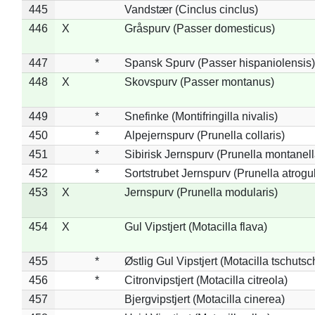
445
Vandstær (Cinclus cinclus)
446
X
Gråspurv (Passer domesticus)
447
*
Spansk Spurv (Passer hispaniolensis)
448
X
Skovspurv (Passer montanus)
449
*
Snefinke (Montifringilla nivalis)
450
*
Alpejernspurv (Prunella collaris)
451
*
Sibirisk Jernspurv (Prunella montanell
452
*
Sortstrubet Jernspurv (Prunella atrogul
453
X
Jernspurv (Prunella modularis)
454
X
Gul Vipstjert (Motacilla flava)
455
*
Østlig Gul Vipstjert (Motacilla tschuts
456
*
Citronvipstjert (Motacilla citreola)
457
Bjergvipstjert (Motacilla cinerea)