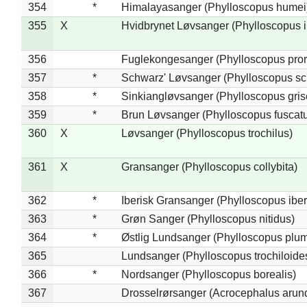
354
*
Himalayasanger (Phylloscopus humei
355
X
Hvidbrynet Løvsanger (Phylloscopus i
356
Fuglekongesanger (Phylloscopus pror
357
*
Schwarz' Løvsanger (Phylloscopus sc
358
*
Sinkiangløvsanger (Phylloscopus gris
359
*
Brun Løvsanger (Phylloscopus fuscat
360
X
Løvsanger (Phylloscopus trochilus)
361
X
Gransanger (Phylloscopus collybita)
362
*
Iberisk Gransanger (Phylloscopus iber
363
*
Grøn Sanger (Phylloscopus nitidus)
364
*
Østlig Lundsanger (Phylloscopus plum
365
Lundsanger (Phylloscopus trochiloide
366
*
Nordsanger (Phylloscopus borealis)
367
Drosselrørsanger (Acrocephalus arun