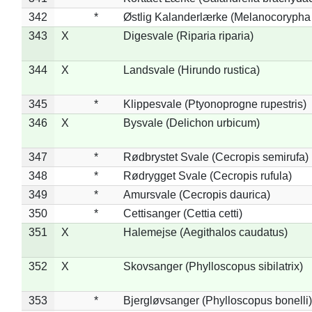
342
*
Østlig Kalanderlærke (Melanocorypha
343
X
Digesvale (Riparia riparia)
344
X
Landsvale (Hirundo rustica)
345
*
Klippesvale (Ptyonoprogne rupestris)
346
X
Bysvale (Delichon urbicum)
347
*
Rødbrystet Svale (Cecropis semirufa)
348
*
Rødrygget Svale (Cecropis rufula)
349
*
Amursvale (Cecropis daurica)
350
*
Cettisanger (Cettia cetti)
351
X
Halemejse (Aegithalos caudatus)
352
X
Skovsanger (Phylloscopus sibilatrix)
353
*
Bjergløvsanger (Phylloscopus bonelli)