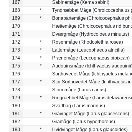
167
Sabinemåge (Xema sabini)
168
*
Tyndnæbbet Måge (Chroicocephalus 
169
*
Bonapartemåge (Chroicocephalus phil
170
Hættemåge (Chroicocephalus ridibun
171
Dværgmåge (Hydrocoloeus minutus)
172
*
Rosenmåge (Rhodostethia rosea)
173
*
Lattermåge (Leucophaeus atricilla)
174
*
Præriemåge (Leucophaeus pipixcan)
175
*
Audouinsmåge (Ichthyaetus audouinii
176
Sorthovedet Måge (Ichthyaetus melan
177
*
Stor Sorthovedet Måge (Ichthyaetus ic
178
Stormmåge (Larus canus)
179
*
Ringnæbbet Måge (Larus delawarensi
180
Svartbag (Larus marinus)
181
*
Gråvinget Måge (Larus glaucescens)
182
Gråmåge (Larus hyperboreus)
183
*
Hvidvinget Måge (Larus glaucoides)