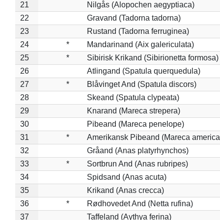
21
Nilgås (Alopochen aegyptiaca)
22
Gravand (Tadorna tadorna)
23
Rustand (Tadorna ferruginea)
24
*
Mandarinand (Aix galericulata)
25
*
Sibirisk Krikand (Sibirionetta formosa)
26
Atlingand (Spatula querquedula)
27
*
Blåvinget And (Spatula discors)
28
Skeand (Spatula clypeata)
29
Knarand (Mareca strepera)
30
Pibeand (Mareca penelope)
31
*
Amerikansk Pibeand (Mareca america
32
Gråand (Anas platyrhynchos)
33
*
Sortbrun And (Anas rubripes)
34
Spidsand (Anas acuta)
35
Krikand (Anas crecca)
36
*
Rødhovedet And (Netta rufina)
37
Taffeland (Aythya ferina)