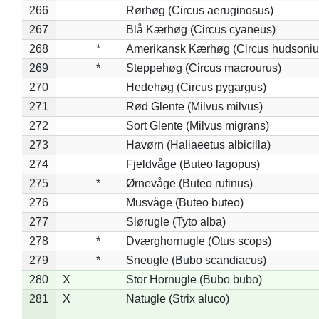
266
Rørhøg (Circus aeruginosus)
267
Blå Kærhøg (Circus cyaneus)
268
*
Amerikansk Kærhøg (Circus hudsoniu
269
*
Steppehøg (Circus macrourus)
270
Hedehøg (Circus pygargus)
271
Rød Glente (Milvus milvus)
272
Sort Glente (Milvus migrans)
273
Havørn (Haliaeetus albicilla)
274
Fjeldvåge (Buteo lagopus)
275
*
Ørnevåge (Buteo rufinus)
276
Musvåge (Buteo buteo)
277
Slørugle (Tyto alba)
278
*
Dværghornugle (Otus scops)
279
*
Sneugle (Bubo scandiacus)
280
X
Stor Hornugle (Bubo bubo)
281
X
Natugle (Strix aluco)