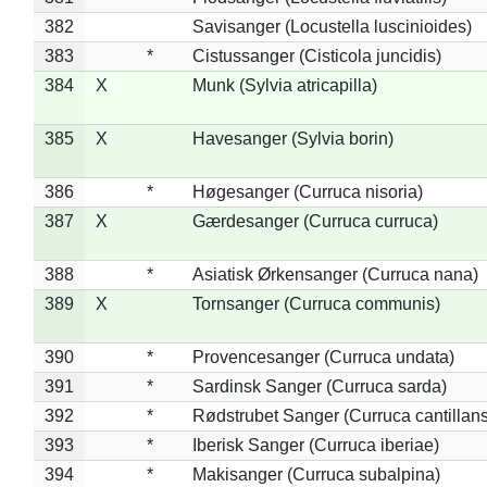
382
Savisanger (Locustella luscinioides)
383
*
Cistussanger (Cisticola juncidis)
384
X
Munk (Sylvia atricapilla)
385
X
Havesanger (Sylvia borin)
386
*
Høgesanger (Curruca nisoria)
387
X
Gærdesanger (Curruca curruca)
388
*
Asiatisk Ørkensanger (Curruca nana)
389
X
Tornsanger (Curruca communis)
390
*
Provencesanger (Curruca undata)
391
*
Sardinsk Sanger (Curruca sarda)
392
*
Rødstrubet Sanger (Curruca cantillans
393
*
Iberisk Sanger (Curruca iberiae)
394
*
Makisanger (Curruca subalpina)