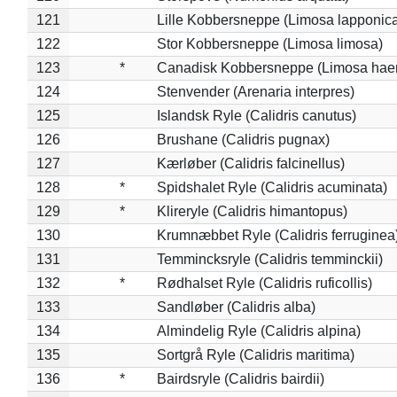
121
Lille Kobbersneppe (Limosa lapponic
122
Stor Kobbersneppe (Limosa limosa)
123
*
Canadisk Kobbersneppe (Limosa hae
124
Stenvender (Arenaria interpres)
125
Islandsk Ryle (Calidris canutus)
126
Brushane (Calidris pugnax)
127
Kærløber (Calidris falcinellus)
128
*
Spidshalet Ryle (Calidris acuminata)
129
*
Klireryle (Calidris himantopus)
130
Krumnæbbet Ryle (Calidris ferruginea
131
Temmincksryle (Calidris temminckii)
132
*
Rødhalset Ryle (Calidris ruficollis)
133
Sandløber (Calidris alba)
134
Almindelig Ryle (Calidris alpina)
135
Sortgrå Ryle (Calidris maritima)
136
*
Bairdsryle (Calidris bairdii)