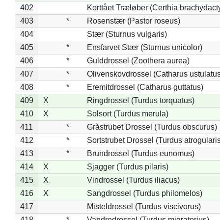
402
Korttået Træløber (Certhia brachydact
403
*
Rosenstær (Pastor roseus)
404
Stær (Sturnus vulgaris)
405
*
Ensfarvet Stær (Sturnus unicolor)
406
*
Gulddrossel (Zoothera aurea)
407
*
Olivenskovdrossel (Catharus ustulatus
408
*
Eremitdrossel (Catharus guttatus)
409
X
Ringdrossel (Turdus torquatus)
410
X
Solsort (Turdus merula)
411
*
Gråstrubet Drossel (Turdus obscurus)
412
*
Sortstrubet Drossel (Turdus atrogularis
413
*
Brundrossel (Turdus eunomus)
414
X
Sjagger (Turdus pilaris)
415
X
Vindrossel (Turdus iliacus)
416
X
Sangdrossel (Turdus philomelos)
417
Misteldrossel (Turdus viscivorus)
418
*
Vandredrossel (Turdus migratorius)