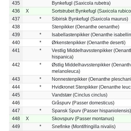
435
Bynkefugl (Saxicola rubetra)
436
X
Sortstrubet Bynkefugl (Saxicola rubico
437
*
Sibirisk Bynkefugl (Saxicola maurus)
438
Stenpikker (Oenanthe oenanthe)
439
*
Isabellastenpikker (Oenanthe isabelli
440
*
Ørkenstenpikker (Oenanthe deserti)
441
*
Vestlig Middelhavsstenpikker (Oenant
hispanica)
442
*
Østlig Middelhavsstenpikker (Oenant
melanoleuca)
443
*
Nonnestenpikker (Oenanthe pleschan
444
*
Hvidkronet Stenpikker (Oenanthe leu
445
Vandstær (Cinclus cinclus)
446
Gråspurv (Passer domesticus)
447
*
Spansk Spurv (Passer hispaniolensis)
448
X
Skovspurv (Passer montanus)
449
*
Snefinke (Montifringilla nivalis)