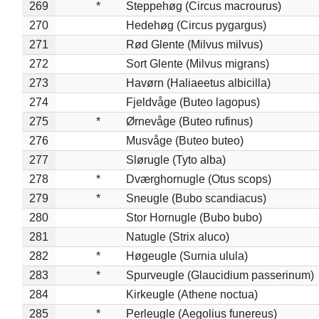
269
*
Steppehøg (Circus macrourus)
270
Hedehøg (Circus pygargus)
271
Rød Glente (Milvus milvus)
272
Sort Glente (Milvus migrans)
273
Havørn (Haliaeetus albicilla)
274
Fjeldvåge (Buteo lagopus)
275
*
Ørnevåge (Buteo rufinus)
276
Musvåge (Buteo buteo)
277
Slørugle (Tyto alba)
278
*
Dværghornugle (Otus scops)
279
*
Sneugle (Bubo scandiacus)
280
Stor Hornugle (Bubo bubo)
281
Natugle (Strix aluco)
282
*
Høgeugle (Surnia ulula)
283
*
Spurveugle (Glaucidium passerinum)
284
Kirkeugle (Athene noctua)
285
*
Perleugle (Aegolius funereus)