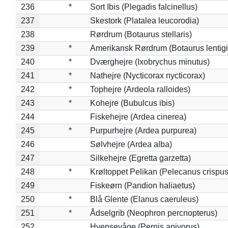
236
*
Sort Ibis (Plegadis falcinellus)
237
Skestork (Platalea leucorodia)
238
Rørdrum (Botaurus stellaris)
239
*
Amerikansk Rørdrum (Botaurus lentig
240
*
Dværghejre (Ixobrychus minutus)
241
*
Nathejre (Nycticorax nycticorax)
242
*
Tophejre (Ardeola ralloides)
243
*
Kohejre (Bubulcus ibis)
244
Fiskehejre (Ardea cinerea)
245
*
Purpurhejre (Ardea purpurea)
246
Sølvhejre (Ardea alba)
247
Silkehejre (Egretta garzetta)
248
*
Krøltoppet Pelikan (Pelecanus crispus
249
Fiskeørn (Pandion haliaetus)
250
*
Blå Glente (Elanus caeruleus)
251
*
Ådselgrib (Neophron percnopterus)
252
Hvepsevåge (Pernis apivorus)