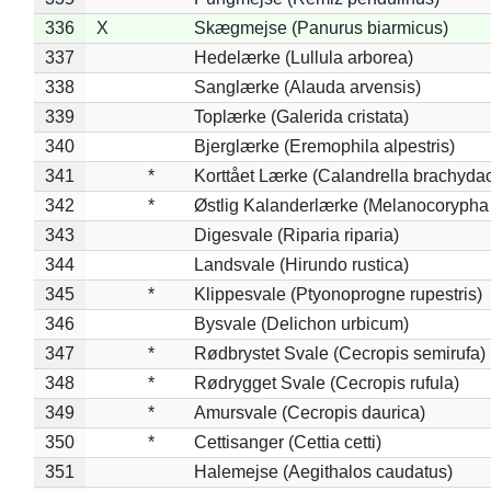
336
X
Skægmejse (Panurus biarmicus)
337
Hedelærke (Lullula arborea)
338
Sanglærke (Alauda arvensis)
339
Toplærke (Galerida cristata)
340
Bjerglærke (Eremophila alpestris)
341
*
Korttået Lærke (Calandrella brachydac
342
*
Østlig Kalanderlærke (Melanocorypha
343
Digesvale (Riparia riparia)
344
Landsvale (Hirundo rustica)
345
*
Klippesvale (Ptyonoprogne rupestris)
346
Bysvale (Delichon urbicum)
347
*
Rødbrystet Svale (Cecropis semirufa)
348
*
Rødrygget Svale (Cecropis rufula)
349
*
Amursvale (Cecropis daurica)
350
*
Cettisanger (Cettia cetti)
351
Halemejse (Aegithalos caudatus)