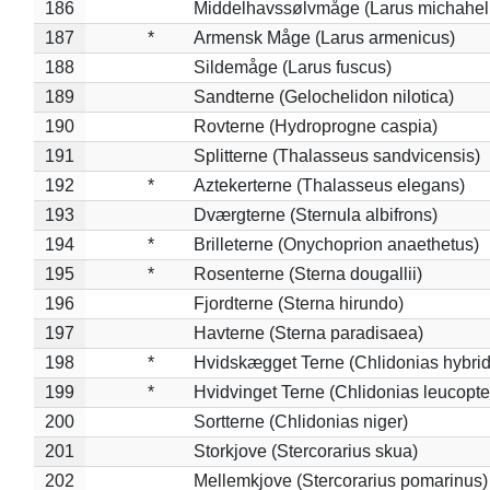
186
Middelhavssølvmåge (Larus michahell
187
*
Armensk Måge (Larus armenicus)
188
Sildemåge (Larus fuscus)
189
Sandterne (Gelochelidon nilotica)
190
Rovterne (Hydroprogne caspia)
191
Splitterne (Thalasseus sandvicensis)
192
*
Aztekerterne (Thalasseus elegans)
193
Dværgterne (Sternula albifrons)
194
*
Brilleterne (Onychoprion anaethetus)
195
*
Rosenterne (Sterna dougallii)
196
Fjordterne (Sterna hirundo)
197
Havterne (Sterna paradisaea)
198
*
Hvidskægget Terne (Chlidonias hybrid
199
*
Hvidvinget Terne (Chlidonias leucopte
200
Sortterne (Chlidonias niger)
201
Storkjove (Stercorarius skua)
202
Mellemkjove (Stercorarius pomarinus)