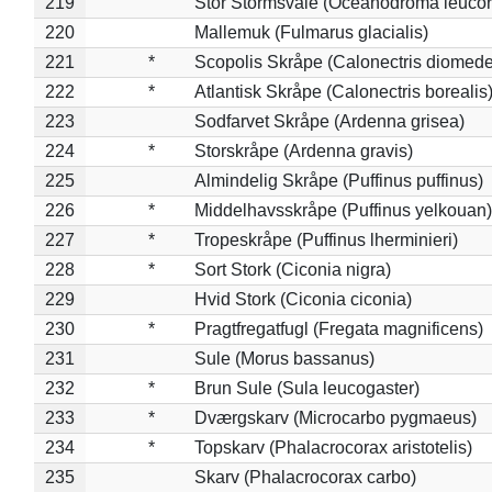
219
Stor Stormsvale (Oceanodroma leuco
220
Mallemuk (Fulmarus glacialis)
221
*
Scopolis Skråpe (Calonectris diomed
222
*
Atlantisk Skråpe (Calonectris borealis
223
Sodfarvet Skråpe (Ardenna grisea)
224
*
Storskråpe (Ardenna gravis)
225
Almindelig Skråpe (Puffinus puffinus)
226
*
Middelhavsskråpe (Puffinus yelkouan)
227
*
Tropeskråpe (Puffinus lherminieri)
228
*
Sort Stork (Ciconia nigra)
229
Hvid Stork (Ciconia ciconia)
230
*
Pragtfregatfugl (Fregata magnificens)
231
Sule (Morus bassanus)
232
*
Brun Sule (Sula leucogaster)
233
*
Dværgskarv (Microcarbo pygmaeus)
234
*
Topskarv (Phalacrocorax aristotelis)
235
Skarv (Phalacrocorax carbo)