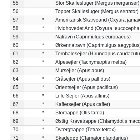
55
Stor Skallesluger (Mergus merganser)
56
Toppet Skallesluger (Mergus serrator)
57
*
Amerikansk Skarveand (Oxyura jamai
58
*
Hvidhovedet And (Oxyura leucocepha
59
Natravn (Caprimulgus europaeus)
60
*
Ørkennatravn (Caprimulgus aegyptius
61
*
Tornhalesejler (Hirundapus caudacutu
62
*
Alpesejler (Tachymarptis melba)
63
Mursejler (Apus apus)
64
*
Gråsejler (Apus pallidus)
65
*
Orientsejler (Apus pacificus)
66
*
Lille Sejler (Apus affinis)
67
*
Kaffersejler (Apus caffer)
68
*
Stortrappe (Otis tarda)
69
*
Østlig Kravetrappe (Chlamydotis macq
70
*
Dværgtrappe (Tetrax tetrax)
71
*
Skadegøg (Clamator glandarius)