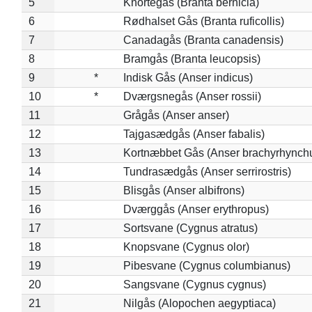
5
Knortegås (Branta bernicla)
6
Rødhalset Gås (Branta ruficollis)
7
Canadagås (Branta canadensis)
8
Bramgås (Branta leucopsis)
9
*
Indisk Gås (Anser indicus)
10
*
Dværgsnegås (Anser rossii)
11
Grågås (Anser anser)
12
Tajgasædgås (Anser fabalis)
13
Kortnæbbet Gås (Anser brachyrhynch
14
Tundrasædgås (Anser serrirostris)
15
Blisgås (Anser albifrons)
16
Dværggås (Anser erythropus)
17
Sortsvane (Cygnus atratus)
18
Knopsvane (Cygnus olor)
19
Pibesvane (Cygnus columbianus)
20
Sangsvane (Cygnus cygnus)
21
Nilgås (Alopochen aegyptiaca)