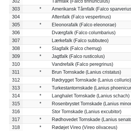
302
Tårnfalk (Falco tinnunculus)
303
*
Amerikansk Tårnfalk (Falco sparverius
304
Aftenfalk (Falco vespertinus)
305
*
Eleonorafalk (Falco eleonorae)
306
Dværgfalk (Falco columbarius)
307
Lærkefalk (Falco subbuteo)
308
*
Slagfalk (Falco cherrug)
309
*
Jagtfalk (Falco rusticolus)
310
Vandrefalk (Falco peregrinus)
311
*
Brun Tornskade (Lanius cristatus)
312
Rødrygget Tornskade (Lanius collurio)
313
*
Turkestantornskade (Lanius phoenicur
314
*
Langhalet Tornskade (Lanius schach)
315
*
Rosenbrystet Tornskade (Lanius minor
316
Stor Tornskade (Lanius excubitor)
317
*
Rødhovedet Tornskade (Lanius senato
318
*
Rødøjet Vireo (Vireo olivaceus)