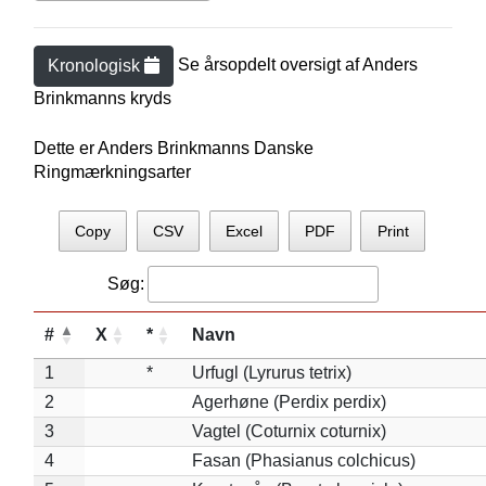
Se årsopdelt oversigt af
Anders
Kronologisk
Brinkmann
s kryds
Dette er Anders Brinkmanns Danske
Ringmærkningsarter
Copy
CSV
Excel
PDF
Print
Søg:
#
X
*
Navn
1
*
Urfugl (Lyrurus tetrix)
2
Agerhøne (Perdix perdix)
3
Vagtel (Coturnix coturnix)
4
Fasan (Phasianus colchicus)