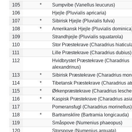
105
*
Sumpvibe (Vanellus leucurus)
106
Hjejle (Pluvialis apricaria)
107
*
Sibirisk Hjejle (Pluvialis fulva)
108
*
Amerikansk Hjejle (Pluvialis dominica
109
Strandhjejle (Pluvialis squatarola)
110
Stor Præstekrave (Charadrius hiaticul
111
Lille Præstekrave (Charadrius dubius)
112
Hvidbrystet Præstekrave (Charadrius
alexandrinus)
113
*
Sibirisk Præstekrave (Charadrius mon
114
*
Tibetansk Præstekrave (Charadrius atr
115
*
Ørkenpræstekrave (Charadrius leschen
116
*
Kaspisk Præstekrave (Charadrius asia
117
Pomeransfugl (Charadrius morinellus)
118
*
Bartramsklire (Bartramia longicauda)
119
Småspove (Numenius phaeopus)
120
Storspove (Numenius arquata)