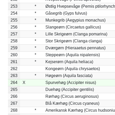
253
*
Østlig Hvepsevåge (Pernis ptilorhync
254
*
Gåsegrib (Gyps fulvus)
255
*
Munkegrib (Aegypius monachus)
256
*
Slangeørn (Circaetus gallicus)
257
*
Lille Skrigeørn (Clanga pomarina)
258
*
Stor Skrigeørn (Clanga clanga)
259
*
Dværgørn (Hieraaetus pennatus)
260
*
Steppeørn (Aquila nipalensis)
261
*
Kejserørn (Aquila heliaca)
262
Kongeørn (Aquila chrysaetos)
263
*
Høgeørn (Aquila fasciata)
264
X
Spurvehøg (Accipiter nisus)
265
Duehøg (Accipiter gentilis)
266
Rørhøg (Circus aeruginosus)
267
Blå Kærhøg (Circus cyaneus)
268
*
Amerikansk Kærhøg (Circus hudsoniu