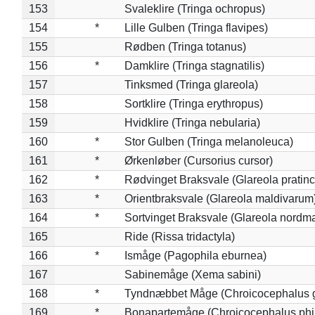
153
Svaleklire (Tringa ochropus)
154
*
Lille Gulben (Tringa flavipes)
155
Rødben (Tringa totanus)
156
*
Damklire (Tringa stagnatilis)
157
Tinksmed (Tringa glareola)
158
Sortklire (Tringa erythropus)
159
Hvidklire (Tringa nebularia)
160
*
Stor Gulben (Tringa melanoleuca)
161
*
Ørkenløber (Cursorius cursor)
162
*
Rødvinget Braksvale (Glareola pratinc
163
*
Orientbraksvale (Glareola maldivarum
164
*
Sortvinget Braksvale (Glareola nordm
165
Ride (Rissa tridactyla)
166
*
Ismåge (Pagophila eburnea)
167
Sabinemåge (Xema sabini)
168
*
Tyndnæbbet Måge (Chroicocephalus 
169
*
Bonapartemåge (Chroicocephalus phil