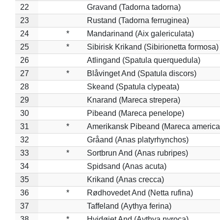
22
Gravand (Tadorna tadorna)
23
Rustand (Tadorna ferruginea)
24
*
Mandarinand (Aix galericulata)
25
*
Sibirisk Krikand (Sibirionetta formosa)
26
Atlingand (Spatula querquedula)
27
*
Blåvinget And (Spatula discors)
28
Skeand (Spatula clypeata)
29
Knarand (Mareca strepera)
30
Pibeand (Mareca penelope)
31
*
Amerikansk Pibeand (Mareca america
32
Gråand (Anas platyrhynchos)
33
*
Sortbrun And (Anas rubripes)
34
Spidsand (Anas acuta)
35
Krikand (Anas crecca)
36
*
Rødhovedet And (Netta rufina)
37
Taffeland (Aythya ferina)
38
*
Hvidøjet And (Aythya nyroca)