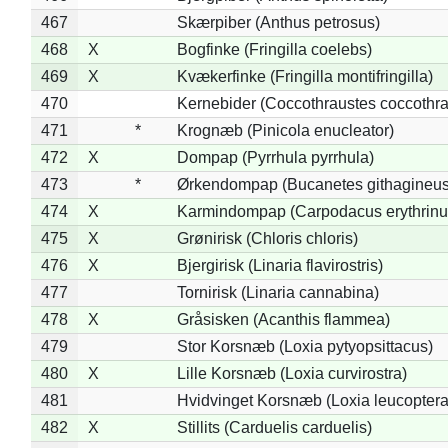
467
Skærpiber (Anthus petrosus)
468
X
Bogfinke (Fringilla coelebs)
469
X
Kvækerfinke (Fringilla montifringilla)
470
Kernebider (Coccothraustes coccothra
471
*
Krognæb (Pinicola enucleator)
472
X
Dompap (Pyrrhula pyrrhula)
473
*
Ørkendompap (Bucanetes githagineus
474
X
Karmindompap (Carpodacus erythrinu
475
X
Grønirisk (Chloris chloris)
476
X
Bjergirisk (Linaria flavirostris)
477
Tornirisk (Linaria cannabina)
478
X
Gråsisken (Acanthis flammea)
479
Stor Korsnæb (Loxia pytyopsittacus)
480
X
Lille Korsnæb (Loxia curvirostra)
481
Hvidvinget Korsnæb (Loxia leucoptera
482
X
Stillits (Carduelis carduelis)