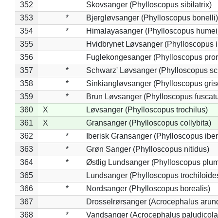
352
Skovsanger (Phylloscopus sibilatrix)
353
*
Bjergløvsanger (Phylloscopus bonelli)
354
*
Himalayasanger (Phylloscopus humei
355
Hvidbrynet Løvsanger (Phylloscopus i
356
Fuglekongesanger (Phylloscopus pror
357
*
Schwarz' Løvsanger (Phylloscopus sc
358
*
Sinkiangløvsanger (Phylloscopus gris
359
*
Brun Løvsanger (Phylloscopus fuscat
360
X
Løvsanger (Phylloscopus trochilus)
361
X
Gransanger (Phylloscopus collybita)
362
*
Iberisk Gransanger (Phylloscopus iber
363
*
Grøn Sanger (Phylloscopus nitidus)
364
*
Østlig Lundsanger (Phylloscopus plum
365
Lundsanger (Phylloscopus trochiloide
366
*
Nordsanger (Phylloscopus borealis)
367
Drosselrørsanger (Acrocephalus arun
368
*
Vandsanger (Acrocephalus paludicola