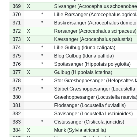
369
X
Sivsanger (Acrocephalus schoenobae
370
*
Lille Rørsanger (Acrocephalus agricol
371
*
Buskrørsanger (Acrocephalus dumeto
372
X
Rørsanger (Acrocephalus scirpaceus)
373
X
Kærsanger (Acrocephalus palustris)
374
*
Lille Gulbug (Iduna caligata)
375
*
Bleg Gulbug (Iduna pallida)
376
*
Spottesanger (Hippolais polyglotta)
377
X
Gulbug (Hippolais icterina)
378
*
Stor Græshoppesanger (Helopsaltes fa
379
*
Stribet Græshoppesanger (Locustella 
380
Græshoppesanger (Locustella naevia
381
Flodsanger (Locustella fluviatilis)
382
Savisanger (Locustella luscinioides)
383
*
Cistussanger (Cisticola juncidis)
384
X
Munk (Sylvia atricapilla)