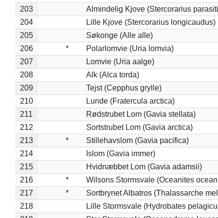
203
Almindelig Kjove (Stercorarius parasit
204
Lille Kjove (Stercorarius longicaudus)
205
Søkonge (Alle alle)
206
*
Polarlomvie (Uria lomvia)
207
Lomvie (Uria aalge)
208
Alk (Alca torda)
209
Tejst (Cepphus grylle)
210
Lunde (Fratercula arctica)
211
Rødstrubet Lom (Gavia stellata)
212
Sortstrubet Lom (Gavia arctica)
213
*
Stillehavslom (Gavia pacifica)
214
Islom (Gavia immer)
215
Hvidnæbbet Lom (Gavia adamsii)
216
*
Wilsons Stormsvale (Oceanites ocean
217
*
Sortbrynet Albatros (Thalassarche me
218
Lille Stormsvale (Hydrobates pelagicu