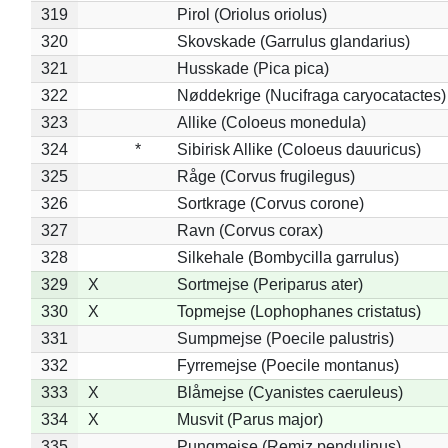
319
Pirol (Oriolus oriolus)
320
Skovskade (Garrulus glandarius)
321
Husskade (Pica pica)
322
Nøddekrige (Nucifraga caryocatactes)
323
Allike (Coloeus monedula)
324
*
Sibirisk Allike (Coloeus dauuricus)
325
Råge (Corvus frugilegus)
326
Sortkrage (Corvus corone)
327
Ravn (Corvus corax)
328
Silkehale (Bombycilla garrulus)
329
X
Sortmejse (Periparus ater)
330
X
Topmejse (Lophophanes cristatus)
331
Sumpmejse (Poecile palustris)
332
Fyrremejse (Poecile montanus)
333
X
Blåmejse (Cyanistes caeruleus)
334
X
Musvit (Parus major)
335
Pungmejse (Remiz pendulinus)