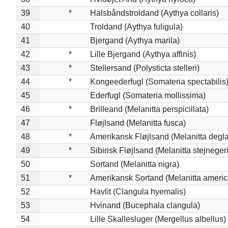
39
*
Halsbåndstroldand (Aythya collaris)
40
Troldand (Aythya fuligula)
41
Bjergand (Aythya marila)
42
*
Lille Bjergand (Aythya affinis)
43
*
Stellersand (Polysticta stelleri)
44
*
Kongeederfugl (Somateria spectabilis
45
Ederfugl (Somateria mollissima)
46
*
Brilleand (Melanitta perspicillata)
47
Fløjlsand (Melanitta fusca)
48
*
Amerikansk Fløjlsand (Melanitta degla
49
*
Sibirisk Fløjlsand (Melanitta stejnegeri
50
Sortand (Melanitta nigra)
51
*
Amerikansk Sortand (Melanitta ameri
52
Havlit (Clangula hyemalis)
53
Hvinand (Bucephala clangula)
54
Lille Skallesluger (Mergellus albellus)