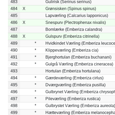
483
Gulirisk (Serinus serinus)
484
X
Grønsisken (Spinus spinus)
485
Lapværling (Calcarius lapponicus)
486
X
Snespurv (Plectrophenax nivalis)
487
Bomlærke (Emberiza calandra)
488
X
Gulspurv (Emberiza citrinella)
489
*
Hvidkindet Værling (Emberiza leucoc
490
*
Klippeværling (Emberiza cia)
491
*
Bjerghortulan (Emberiza buchanani)
492
*
Gulgrå Værling (Emberiza cineracea)
493
Hortulan (Emberiza hortulana)
494
*
Gærdeværling (Emberiza cirlus)
495
*
Dværgværling (Emberiza pusilla)
496
*
Gulbrynet Værling (Emberiza chrysoph
497
*
Pileværling (Emberiza rustica)
498
*
Gulbrystet Værling (Emberiza aureola
499
*
Hætteværling (Emberiza melanocepha