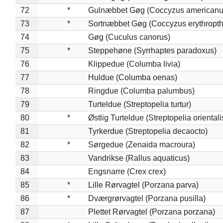
72
*
Gulnæbbet Gøg (Coccyzus americanu
73
*
Sortnæbbet Gøg (Coccyzus erythropt
74
Gøg (Cuculus canorus)
75
*
Steppehøne (Syrrhaptes paradoxus)
76
Klippedue (Columba livia)
77
Huldue (Columba oenas)
78
Ringdue (Columba palumbus)
79
Turteldue (Streptopelia turtur)
80
*
Østlig Turteldue (Streptopelia orientali
81
Tyrkerdue (Streptopelia decaocto)
82
*
Sørgedue (Zenaida macroura)
83
Vandrikse (Rallus aquaticus)
84
Engsnarre (Crex crex)
85
*
Lille Rørvagtel (Porzana parva)
86
*
Dværgrørvagtel (Porzana pusilla)
87
Plettet Rørvagtel (Porzana porzana)