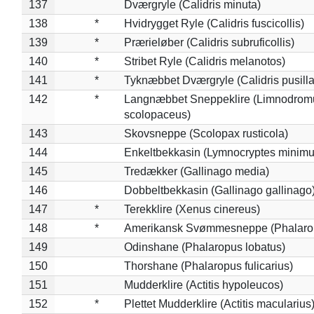
137
Dværgryle (Calidris minuta)
138
*
Hvidrygget Ryle (Calidris fuscicollis)
139
*
Prærieløber (Calidris subruficollis)
140
*
Stribet Ryle (Calidris melanotos)
141
*
Tyknæbbet Dværgryle (Calidris pusilla
142
*
Langnæbbet Sneppeklire (Limnodrom
scolopaceus)
143
Skovsneppe (Scolopax rusticola)
144
Enkeltbekkasin (Lymnocryptes minimu
145
Tredækker (Gallinago media)
146
Dobbeltbekkasin (Gallinago gallinago
147
*
Terekklire (Xenus cinereus)
148
*
Amerikansk Svømmesneppe (Phalaropu
149
Odinshane (Phalaropus lobatus)
150
Thorshane (Phalaropus fulicarius)
151
Mudderklire (Actitis hypoleucos)
152
*
Plettet Mudderklire (Actitis macularius