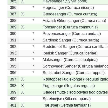
385
X
Havesanger (Sylvia borin)
386
*
Høgesanger (Curruca nisoria)
387
X
Gærdesanger (Curruca curruca)
388
*
Asiatisk Ørkensanger (Curruca nana)
389
X
Tornsanger (Curruca communis)
390
*
Provencesanger (Curruca undata)
391
*
Sardinsk Sanger (Curruca sarda)
392
*
Rødstrubet Sanger (Curruca cantillans
393
*
Iberisk Sanger (Curruca iberiae)
394
*
Makisanger (Curruca subalpina)
395
*
Sorthovedet Sanger (Curruca melano
396
*
Sortstrubet Sanger (Curruca ruppeli)
397
X
Rødtoppet Fuglekonge (Regulus ignica
398
X
Fuglekonge (Regulus regulus)
399
X
Gærdesmutte (Troglodytes troglodytes
400
Spætmejse (Sitta europaea)
401
X
Træløber (Certhia familiaris)