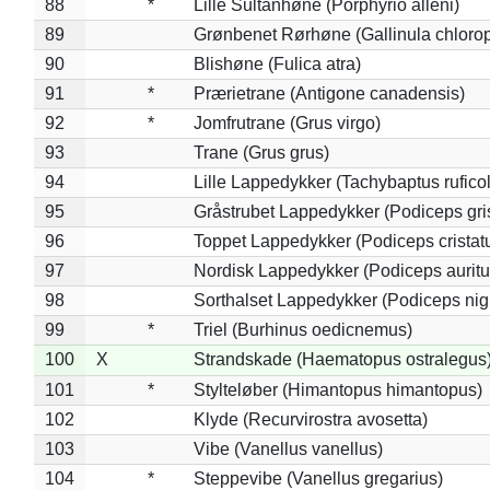
88
*
Lille Sultanhøne (Porphyrio alleni)
89
Grønbenet Rørhøne (Gallinula chloro
90
Blishøne (Fulica atra)
91
*
Prærietrane (Antigone canadensis)
92
*
Jomfrutrane (Grus virgo)
93
Trane (Grus grus)
94
Lille Lappedykker (Tachybaptus ruficol
95
Gråstrubet Lappedykker (Podiceps gr
96
Toppet Lappedykker (Podiceps cristat
97
Nordisk Lappedykker (Podiceps auritu
98
Sorthalset Lappedykker (Podiceps nigri
99
*
Triel (Burhinus oedicnemus)
100
X
Strandskade (Haematopus ostralegus
101
*
Stylteløber (Himantopus himantopus)
102
Klyde (Recurvirostra avosetta)
103
Vibe (Vanellus vanellus)
104
*
Steppevibe (Vanellus gregarius)