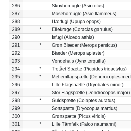
286
Skovhornugle (Asio otus)
287
Mosehornugle (Asio flammeus)
288
Hærfugl (Upupa epops)
289
*
Ellekrage (Coracias garrulus)
290
Isfugl (Alcedo atthis)
291
*
Grøn Biæder (Merops persicus)
292
Biæder (Merops apiaster)
293
Vendehals (Jynx torquilla)
294
*
Tretået Spætte (Picoides tridactylus)
295
*
Mellemflagspætte (Dendrocoptes med
296
Lille Flagspætte (Dryobates minor)
297
Stor Flagspætte (Dendrocopos major)
298
*
Guldspætte (Colaptes auratus)
299
Sortspætte (Dryocopus martius)
300
Grønspætte (Picus viridis)
301
*
Lille Tårnfalk (Falco naumanni)