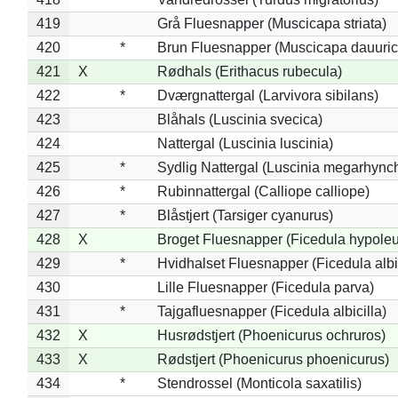
419
Grå Fluesnapper (Muscicapa striata)
420
*
Brun Fluesnapper (Muscicapa dauuric
421
X
Rødhals (Erithacus rubecula)
422
*
Dværgnattergal (Larvivora sibilans)
423
Blåhals (Luscinia svecica)
424
Nattergal (Luscinia luscinia)
425
*
Sydlig Nattergal (Luscinia megarhync
426
*
Rubinnattergal (Calliope calliope)
427
*
Blåstjert (Tarsiger cyanurus)
428
X
Broget Fluesnapper (Ficedula hypole
429
*
Hvidhalset Fluesnapper (Ficedula albic
430
Lille Fluesnapper (Ficedula parva)
431
*
Tajgafluesnapper (Ficedula albicilla)
432
X
Husrødstjert (Phoenicurus ochruros)
433
X
Rødstjert (Phoenicurus phoenicurus)
434
*
Stendrossel (Monticola saxatilis)