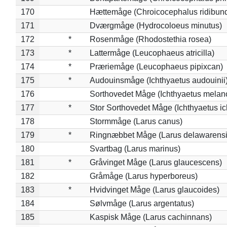
170
Hættemåge (Chroicocephalus ridibun
171
Dværgmåge (Hydrocoloeus minutus)
172
*
Rosenmåge (Rhodostethia rosea)
173
*
Lattermåge (Leucophaeus atricilla)
174
*
Præriemåge (Leucophaeus pipixcan)
175
*
Audouinsmåge (Ichthyaetus audouinii
176
Sorthovedet Måge (Ichthyaetus melan
177
*
Stor Sorthovedet Måge (Ichthyaetus ic
178
Stormmåge (Larus canus)
179
*
Ringnæbbet Måge (Larus delawarensi
180
Svartbag (Larus marinus)
181
*
Gråvinget Måge (Larus glaucescens)
182
Gråmåge (Larus hyperboreus)
183
*
Hvidvinget Måge (Larus glaucoides)
184
Sølvmåge (Larus argentatus)
185
Kaspisk Måge (Larus cachinnans)