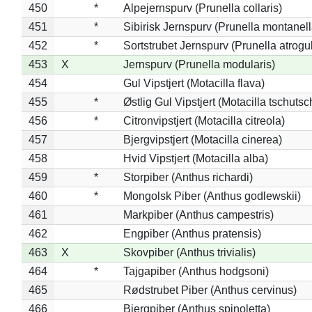
450
*
Alpejernspurv (Prunella collaris)
451
*
Sibirisk Jernspurv (Prunella montanell
452
*
Sortstrubet Jernspurv (Prunella atrogul
453
X
Jernspurv (Prunella modularis)
454
Gul Vipstjert (Motacilla flava)
455
*
Østlig Gul Vipstjert (Motacilla tschuts
456
*
Citronvipstjert (Motacilla citreola)
457
Bjergvipstjert (Motacilla cinerea)
458
Hvid Vipstjert (Motacilla alba)
459
*
Storpiber (Anthus richardi)
460
*
Mongolsk Piber (Anthus godlewskii)
461
Markpiber (Anthus campestris)
462
Engpiber (Anthus pratensis)
463
X
Skovpiber (Anthus trivialis)
464
*
Tajgapiber (Anthus hodgsoni)
465
Rødstrubet Piber (Anthus cervinus)
466
Bjergpiber (Anthus spinoletta)