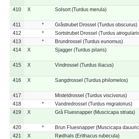
410
X
Solsort (Turdus merula)
411
*
Gråstrubet Drossel (Turdus obscurus)
412
*
Sortstrubet Drossel (Turdus atrogularis
413
*
Brundrossel (Turdus eunomus)
414
X
Sjagger (Turdus pilaris)
415
X
Vindrossel (Turdus iliacus)
416
X
Sangdrossel (Turdus philomelos)
417
Misteldrossel (Turdus viscivorus)
418
*
Vandredrossel (Turdus migratorius)
419
X
Grå Fluesnapper (Muscicapa striata)
420
*
Brun Fluesnapper (Muscicapa dauuric
421
X
Rødhals (Erithacus rubecula)