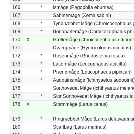
166
*
Ismåge (Pagophila eburnea)
167
Sabinemåge (Xema sabini)
168
*
Tyndnæbbet Måge (Chroicocephalus 
169
*
Bonapartemåge (Chroicocephalus phil
170
X
Hættemåge (Chroicocephalus ridibun
171
Dværgmåge (Hydrocoloeus minutus)
172
*
Rosenmåge (Rhodostethia rosea)
173
*
Lattermåge (Leucophaeus atricilla)
174
*
Præriemåge (Leucophaeus pipixcan)
175
*
Audouinsmåge (Ichthyaetus audouinii
176
Sorthovedet Måge (Ichthyaetus melan
177
*
Stor Sorthovedet Måge (Ichthyaetus ic
178
X
Stormmåge (Larus canus)
179
*
Ringnæbbet Måge (Larus delawarensi
180
Svartbag (Larus marinus)