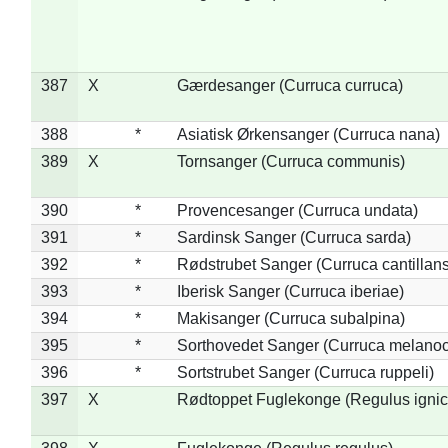
387
X
Gærdesanger (Curruca curruca)
388
*
Asiatisk Ørkensanger (Curruca nana)
389
X
Tornsanger (Curruca communis)
390
*
Provencesanger (Curruca undata)
391
*
Sardinsk Sanger (Curruca sarda)
392
*
Rødstrubet Sanger (Curruca cantillans
393
*
Iberisk Sanger (Curruca iberiae)
394
*
Makisanger (Curruca subalpina)
395
*
Sorthovedet Sanger (Curruca melano
396
*
Sortstrubet Sanger (Curruca ruppeli)
397
X
Rødtoppet Fuglekonge (Regulus ignica