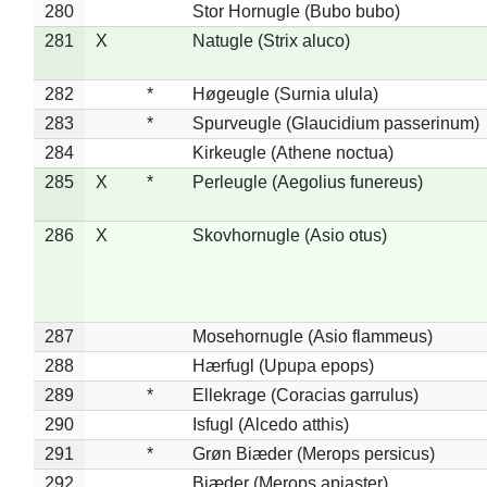
280
Stor Hornugle (Bubo bubo)
281
X
Natugle (Strix aluco)
282
*
Høgeugle (Surnia ulula)
283
*
Spurveugle (Glaucidium passerinum)
284
Kirkeugle (Athene noctua)
285
X
*
Perleugle (Aegolius funereus)
286
X
Skovhornugle (Asio otus)
287
Mosehornugle (Asio flammeus)
288
Hærfugl (Upupa epops)
289
*
Ellekrage (Coracias garrulus)
290
Isfugl (Alcedo atthis)
291
*
Grøn Biæder (Merops persicus)
292
Biæder (Merops apiaster)