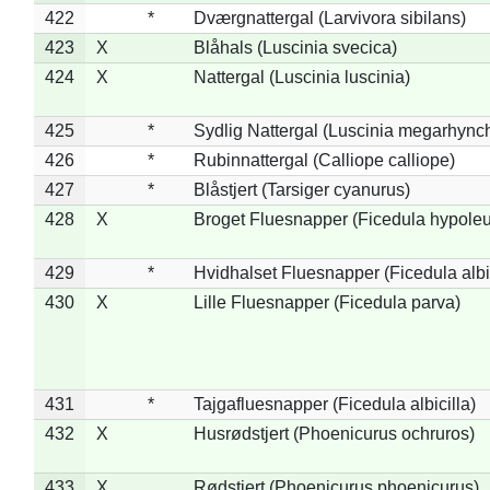
422
*
Dværgnattergal (Larvivora sibilans)
423
X
Blåhals (Luscinia svecica)
424
X
Nattergal (Luscinia luscinia)
425
*
Sydlig Nattergal (Luscinia megarhync
426
*
Rubinnattergal (Calliope calliope)
427
*
Blåstjert (Tarsiger cyanurus)
428
X
Broget Fluesnapper (Ficedula hypole
429
*
Hvidhalset Fluesnapper (Ficedula albic
430
X
Lille Fluesnapper (Ficedula parva)
431
*
Tajgafluesnapper (Ficedula albicilla)
432
X
Husrødstjert (Phoenicurus ochruros)
433
X
Rødstjert (Phoenicurus phoenicurus)