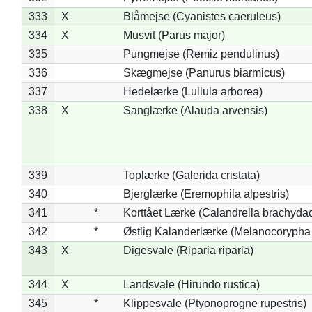
333
X
Blåmejse (Cyanistes caeruleus)
334
X
Musvit (Parus major)
335
Pungmejse (Remiz pendulinus)
336
Skægmejse (Panurus biarmicus)
337
Hedelærke (Lullula arborea)
338
X
Sanglærke (Alauda arvensis)
339
Toplærke (Galerida cristata)
340
Bjerglærke (Eremophila alpestris)
341
*
Korttået Lærke (Calandrella brachydac
342
*
Østlig Kalanderlærke (Melanocorypha
343
X
Digesvale (Riparia riparia)
344
X
Landsvale (Hirundo rustica)
345
*
Klippesvale (Ptyonoprogne rupestris)