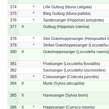
374
*
Lille Gulbug (Iduna caligata)
375
*
Bleg Gulbug (Iduna pallida)
376
*
Spottesanger (Hippolais polyglotta)
377
X
Gulbug (Hippolais icterina)
378
*
Stor Græshoppesanger (Helopsaltes fa
379
*
Stribet Græshoppesanger (Locustella 
380
X
Græshoppesanger (Locustella naevia
381
Flodsanger (Locustella fluviatilis)
382
Savisanger (Locustella luscinioides)
383
*
Cistussanger (Cisticola juncidis)
384
X
Munk (Sylvia atricapilla)
385
X
Havesanger (Sylvia borin)
386
X
*
Høgesanger (Curruca nisoria)