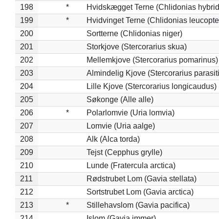
198
*
Hvidskægget Terne (Chlidonias hybrid
199
*
Hvidvinget Terne (Chlidonias leucopte
200
Sortterne (Chlidonias niger)
201
Storkjove (Stercorarius skua)
202
Mellemkjove (Stercorarius pomarinus)
203
Almindelig Kjove (Stercorarius parasit
204
Lille Kjove (Stercorarius longicaudus)
205
Søkonge (Alle alle)
206
*
Polarlomvie (Uria lomvia)
207
Lomvie (Uria aalge)
208
Alk (Alca torda)
209
Tejst (Cepphus grylle)
210
Lunde (Fratercula arctica)
211
Rødstrubet Lom (Gavia stellata)
212
Sortstrubet Lom (Gavia arctica)
213
*
Stillehavslom (Gavia pacifica)
214
Islom (Gavia immer)