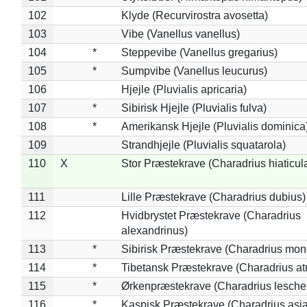
102
Klyde (Recurvirostra avosetta)
103
Vibe (Vanellus vanellus)
104
*
Steppevibe (Vanellus gregarius)
105
*
Sumpvibe (Vanellus leucurus)
106
Hjejle (Pluvialis apricaria)
107
*
Sibirisk Hjejle (Pluvialis fulva)
108
*
Amerikansk Hjejle (Pluvialis dominica
109
Strandhjejle (Pluvialis squatarola)
110
X
Stor Præstekrave (Charadrius hiaticul
111
Lille Præstekrave (Charadrius dubius)
112
Hvidbrystet Præstekrave (Charadrius
alexandrinus)
113
*
Sibirisk Præstekrave (Charadrius mon
114
*
Tibetansk Præstekrave (Charadrius atr
115
*
Ørkenpræstekrave (Charadrius leschen
116
*
Kaspisk Præstekrave (Charadrius asia