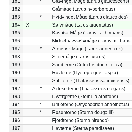
181
*
Gråvinget Måge (Larus glaucescens)
182
Gråmåge (Larus hyperboreus)
183
*
Hvidvinget Måge (Larus glaucoides)
184
X
Sølvmåge (Larus argentatus)
185
Kaspisk Måge (Larus cachinnans)
186
Middelhavssølvmåge (Larus michahell
187
*
Armensk Måge (Larus armenicus)
188
Sildemåge (Larus fuscus)
189
Sandterne (Gelochelidon nilotica)
190
Rovterne (Hydroprogne caspia)
191
Splitterne (Thalasseus sandvicensis)
192
*
Aztekerterne (Thalasseus elegans)
193
Dværgterne (Sternula albifrons)
194
*
Brilleterne (Onychoprion anaethetus)
195
*
Rosenterne (Sterna dougallii)
196
Fjordterne (Sterna hirundo)
197
Havterne (Sterna paradisaea)