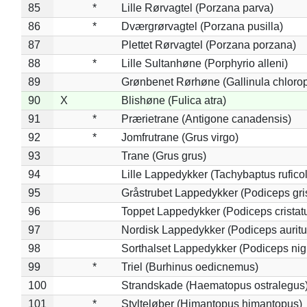
85
*
Lille Rørvagtel (Porzana parva)
86
*
Dværgrørvagtel (Porzana pusilla)
87
Plettet Rørvagtel (Porzana porzana)
88
*
Lille Sultanhøne (Porphyrio alleni)
89
Grønbenet Rørhøne (Gallinula chloro
90
X
Blishøne (Fulica atra)
91
*
Prærietrane (Antigone canadensis)
92
*
Jomfrutrane (Grus virgo)
93
Trane (Grus grus)
94
Lille Lappedykker (Tachybaptus ruficol
95
Gråstrubet Lappedykker (Podiceps gr
96
Toppet Lappedykker (Podiceps cristat
97
Nordisk Lappedykker (Podiceps auritu
98
Sorthalset Lappedykker (Podiceps nigri
99
*
Triel (Burhinus oedicnemus)
100
Strandskade (Haematopus ostralegus
101
*
Stylteløber (Himantopus himantopus)