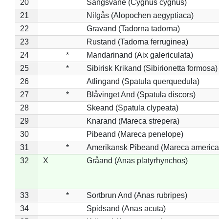
20
Sangsvane (Cygnus cygnus)
21
Nilgås (Alopochen aegyptiaca)
22
Gravand (Tadorna tadorna)
23
Rustand (Tadorna ferruginea)
24
*
Mandarinand (Aix galericulata)
25
*
Sibirisk Krikand (Sibirionetta formosa)
26
Atlingand (Spatula querquedula)
27
*
Blåvinget And (Spatula discors)
28
Skeand (Spatula clypeata)
29
Knarand (Mareca strepera)
30
Pibeand (Mareca penelope)
31
*
Amerikansk Pibeand (Mareca america
32
X
Gråand (Anas platyrhynchos)
33
*
Sortbrun And (Anas rubripes)
34
Spidsand (Anas acuta)