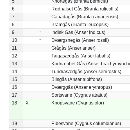
5
Knortegås (Branta bernicla)
6
Rødhalset Gås (Branta ruficollis)
7
Canadagås (Branta canadensis)
8
Bramgås (Branta leucopsis)
9
*
Indisk Gås (Anser indicus)
10
*
Dværgsnegås (Anser rossii)
11
Grågås (Anser anser)
12
Tajgasædgås (Anser fabalis)
13
Kortnæbbet Gås (Anser brachyrhynch
14
Tundrasædgås (Anser serrirostris)
15
Blisgås (Anser albifrons)
16
Dværggås (Anser erythropus)
17
Sortsvane (Cygnus atratus)
18
X
Knopsvane (Cygnus olor)
19
Pibesvane (Cygnus columbianus)