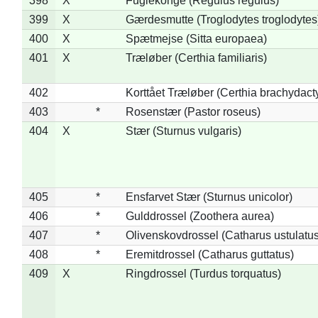
398
X
Fuglekonge (Regulus regulus)
399
X
Gærdesmutte (Troglodytes troglodytes
400
X
Spætmejse (Sitta europaea)
401
X
Træløber (Certhia familiaris)
402
Korttået Træløber (Certhia brachydact
403
*
Rosenstær (Pastor roseus)
404
X
Stær (Sturnus vulgaris)
405
*
Ensfarvet Stær (Sturnus unicolor)
406
*
Gulddrossel (Zoothera aurea)
407
*
Olivenskovdrossel (Catharus ustulatus
408
*
Eremitdrossel (Catharus guttatus)
409
X
Ringdrossel (Turdus torquatus)