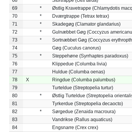
68
*
Stortrappe (Otis tarda)
69
*
Østlig Kravetrappe (Chlamydotis macq
70
*
Dværgtrappe (Tetrax tetrax)
71
*
Skadegøg (Clamator glandarius)
72
*
Gulnæbbet Gøg (Coccyzus americanu
73
*
Sortnæbbet Gøg (Coccyzus erythropt
74
Gøg (Cuculus canorus)
75
*
Steppehøne (Syrrhaptes paradoxus)
76
Klippedue (Columba livia)
77
Huldue (Columba oenas)
78
X
Ringdue (Columba palumbus)
79
Turteldue (Streptopelia turtur)
80
*
Østlig Turteldue (Streptopelia orientali
81
Tyrkerdue (Streptopelia decaocto)
82
*
Sørgedue (Zenaida macroura)
83
Vandrikse (Rallus aquaticus)
84
Engsnarre (Crex crex)