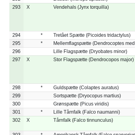
293
X
Vendehals (Jynx torquilla)
294
*
Tretået Spætte (Picoides tridactylus)
295
*
Mellemflagspætte (Dendrocoptes med
296
Lille Flagspætte (Dryobates minor)
297
X
Stor Flagspætte (Dendrocopos major)
298
*
Guldspætte (Colaptes auratus)
299
Sortspætte (Dryocopus martius)
300
Grønspætte (Picus viridis)
301
*
Lille Tårnfalk (Falco naumanni)
302
X
Tårnfalk (Falco tinnunculus)
303
*
Amerikansk Tårnfalk (Falco sparverius