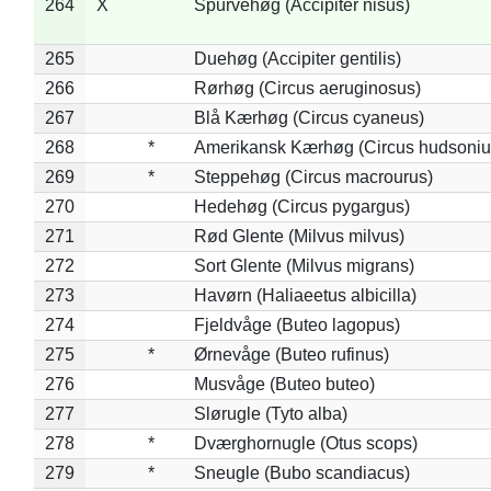
264
X
Spurvehøg (Accipiter nisus)
265
Duehøg (Accipiter gentilis)
266
Rørhøg (Circus aeruginosus)
267
Blå Kærhøg (Circus cyaneus)
268
*
Amerikansk Kærhøg (Circus hudsoniu
269
*
Steppehøg (Circus macrourus)
270
Hedehøg (Circus pygargus)
271
Rød Glente (Milvus milvus)
272
Sort Glente (Milvus migrans)
273
Havørn (Haliaeetus albicilla)
274
Fjeldvåge (Buteo lagopus)
275
*
Ørnevåge (Buteo rufinus)
276
Musvåge (Buteo buteo)
277
Slørugle (Tyto alba)
278
*
Dværghornugle (Otus scops)
279
*
Sneugle (Bubo scandiacus)