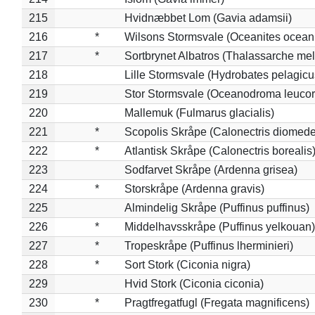
215
Hvidnæbbet Lom (Gavia adamsii)
216
*
Wilsons Stormsvale (Oceanites ocean
217
*
Sortbrynet Albatros (Thalassarche me
218
Lille Stormsvale (Hydrobates pelagicu
219
Stor Stormsvale (Oceanodroma leuco
220
Mallemuk (Fulmarus glacialis)
221
*
Scopolis Skråpe (Calonectris diomed
222
*
Atlantisk Skråpe (Calonectris borealis
223
Sodfarvet Skråpe (Ardenna grisea)
224
*
Storskråpe (Ardenna gravis)
225
Almindelig Skråpe (Puffinus puffinus)
226
*
Middelhavsskråpe (Puffinus yelkouan)
227
*
Tropeskråpe (Puffinus lherminieri)
228
*
Sort Stork (Ciconia nigra)
229
Hvid Stork (Ciconia ciconia)
230
*
Pragtfregatfugl (Fregata magnificens)