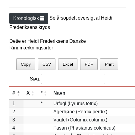
Se årsopdelt oversigt af
Heidi
Kronologisk
Frederiksen
s kryds
Dette er Heidi Frederiksens Danske
Ringmærkningsarter
Copy
CSV
Excel
PDF
Print
Søg:
#
X
*
Navn
1
*
Urfugl (Lyrurus tetrix)
2
Agerhøne (Perdix perdix)
3
Vagtel (Coturnix coturnix)
4
Fasan (Phasianus colchicus)