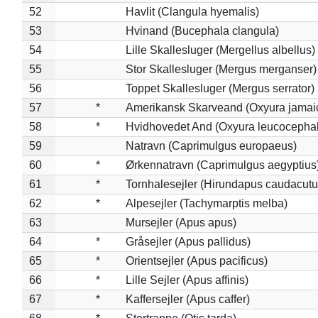
52
Havlit (Clangula hyemalis)
53
Hvinand (Bucephala clangula)
54
Lille Skallesluger (Mergellus albellus)
55
Stor Skallesluger (Mergus merganser)
56
Toppet Skallesluger (Mergus serrator)
57
*
Amerikansk Skarveand (Oxyura jamai
58
*
Hvidhovedet And (Oxyura leucocepha
59
Natravn (Caprimulgus europaeus)
60
*
Ørkennatravn (Caprimulgus aegyptius
61
*
Tornhalesejler (Hirundapus caudacutu
62
*
Alpesejler (Tachymarptis melba)
63
Mursejler (Apus apus)
64
*
Gråsejler (Apus pallidus)
65
*
Orientsejler (Apus pacificus)
66
*
Lille Sejler (Apus affinis)
67
*
Kaffersejler (Apus caffer)