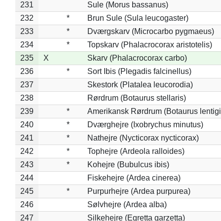
231
Sule (Morus bassanus)
232
*
Brun Sule (Sula leucogaster)
233
*
Dværgskarv (Microcarbo pygmaeus)
234
*
Topskarv (Phalacrocorax aristotelis)
235
X
Skarv (Phalacrocorax carbo)
236
*
Sort Ibis (Plegadis falcinellus)
237
Skestork (Platalea leucorodia)
238
Rørdrum (Botaurus stellaris)
239
*
Amerikansk Rørdrum (Botaurus lentig
240
*
Dværghejre (Ixobrychus minutus)
241
*
Nathejre (Nycticorax nycticorax)
242
*
Tophejre (Ardeola ralloides)
243
*
Kohejre (Bubulcus ibis)
244
Fiskehejre (Ardea cinerea)
245
*
Purpurhejre (Ardea purpurea)
246
Sølvhejre (Ardea alba)
247
Silkehejre (Egretta garzetta)