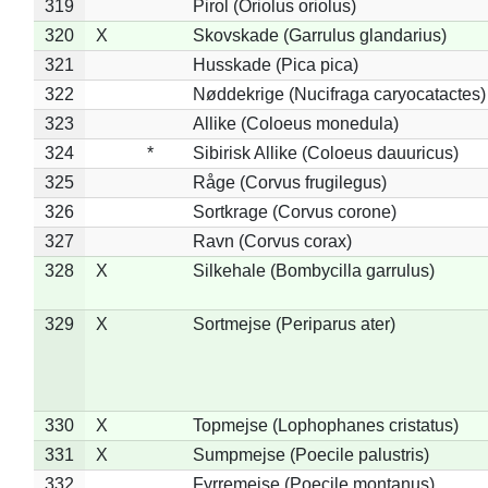
319
Pirol (Oriolus oriolus)
320
X
Skovskade (Garrulus glandarius)
321
Husskade (Pica pica)
322
Nøddekrige (Nucifraga caryocatactes)
323
Allike (Coloeus monedula)
324
*
Sibirisk Allike (Coloeus dauuricus)
325
Råge (Corvus frugilegus)
326
Sortkrage (Corvus corone)
327
Ravn (Corvus corax)
328
X
Silkehale (Bombycilla garrulus)
329
X
Sortmejse (Periparus ater)
330
X
Topmejse (Lophophanes cristatus)
331
X
Sumpmejse (Poecile palustris)
332
Fyrremejse (Poecile montanus)