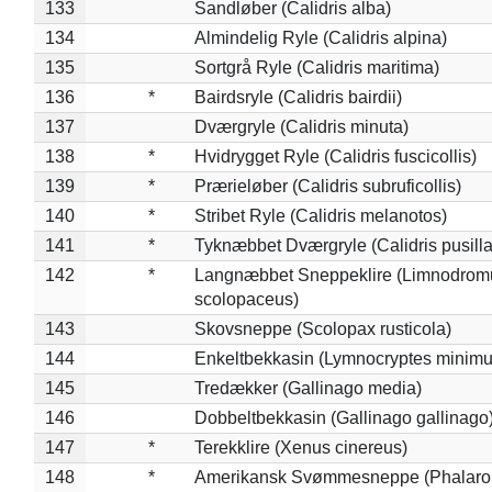
133
Sandløber (Calidris alba)
134
Almindelig Ryle (Calidris alpina)
135
Sortgrå Ryle (Calidris maritima)
136
*
Bairdsryle (Calidris bairdii)
137
Dværgryle (Calidris minuta)
138
*
Hvidrygget Ryle (Calidris fuscicollis)
139
*
Prærieløber (Calidris subruficollis)
140
*
Stribet Ryle (Calidris melanotos)
141
*
Tyknæbbet Dværgryle (Calidris pusilla
142
*
Langnæbbet Sneppeklire (Limnodrom
scolopaceus)
143
Skovsneppe (Scolopax rusticola)
144
Enkeltbekkasin (Lymnocryptes minimu
145
Tredækker (Gallinago media)
146
Dobbeltbekkasin (Gallinago gallinago
147
*
Terekklire (Xenus cinereus)
148
*
Amerikansk Svømmesneppe (Phalaropu