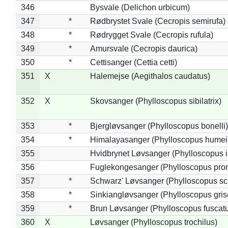
346
Bysvale (Delichon urbicum)
347
*
Rødbrystet Svale (Cecropis semirufa)
348
*
Rødrygget Svale (Cecropis rufula)
349
*
Amursvale (Cecropis daurica)
350
*
Cettisanger (Cettia cetti)
351
X
Halemejse (Aegithalos caudatus)
352
X
Skovsanger (Phylloscopus sibilatrix)
353
*
Bjergløvsanger (Phylloscopus bonelli)
354
*
Himalayasanger (Phylloscopus humei
355
Hvidbrynet Løvsanger (Phylloscopus i
356
Fuglekongesanger (Phylloscopus pror
357
*
Schwarz' Løvsanger (Phylloscopus sc
358
*
Sinkiangløvsanger (Phylloscopus gris
359
*
Brun Løvsanger (Phylloscopus fuscat
360
X
Løvsanger (Phylloscopus trochilus)