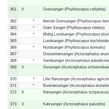
361
X
Gransanger (Phylloscopus collybita)
362
*
Iberisk Gransanger (Phylloscopus iber
363
*
Grøn Sanger (Phylloscopus nitidus)
364
*
Østlig Lundsanger (Phylloscopus plum
365
Lundsanger (Phylloscopus trochiloide
366
*
Nordsanger (Phylloscopus borealis)
367
Drosselrørsanger (Acrocephalus arun
368
*
Vandsanger (Acrocephalus paludicola
369
X
Sivsanger (Acrocephalus schoenobae
370
*
Lille Rørsanger (Acrocephalus agricol
371
*
Buskrørsanger (Acrocephalus dumeto
372
X
Rørsanger (Acrocephalus scirpaceus)
373
X
Kærsanger (Acrocephalus palustris)