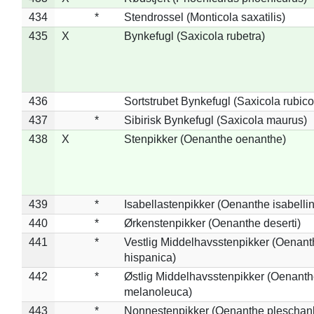
434
*
Stendrossel (Monticola saxatilis)
435
X
Bynkefugl (Saxicola rubetra)
436
Sortstrubet Bynkefugl (Saxicola rubico
437
*
Sibirisk Bynkefugl (Saxicola maurus)
438
X
Stenpikker (Oenanthe oenanthe)
439
*
Isabellastenpikker (Oenanthe isabelli
440
*
Ørkenstenpikker (Oenanthe deserti)
441
*
Vestlig Middelhavsstenpikker (Oenant
hispanica)
442
*
Østlig Middelhavsstenpikker (Oenant
melanoleuca)
443
*
Nonnestenpikker (Oenanthe pleschan