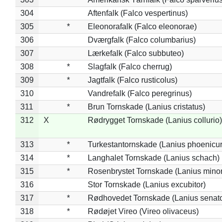
304
Aftenfalk (Falco vespertinus)
305
*
Eleonorafalk (Falco eleonorae)
306
Dværgfalk (Falco columbarius)
307
Lærkefalk (Falco subbuteo)
308
*
Slagfalk (Falco cherrug)
309
*
Jagtfalk (Falco rusticolus)
310
Vandrefalk (Falco peregrinus)
311
*
Brun Tornskade (Lanius cristatus)
312
X
Rødrygget Tornskade (Lanius collurio)
313
*
Turkestantornskade (Lanius phoenicur
314
*
Langhalet Tornskade (Lanius schach)
315
*
Rosenbrystet Tornskade (Lanius minor
316
Stor Tornskade (Lanius excubitor)
317
*
Rødhovedet Tornskade (Lanius senato
318
*
Rødøjet Vireo (Vireo olivaceus)