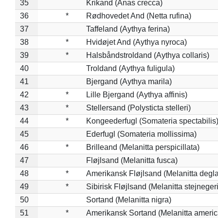
35
Krikand (Anas crecca)
36
*
Rødhovedet And (Netta rufina)
37
Taffeland (Aythya ferina)
38
*
Hvidøjet And (Aythya nyroca)
39
*
Halsbåndstroldand (Aythya collaris)
40
Troldand (Aythya fuligula)
41
Bjergand (Aythya marila)
42
*
Lille Bjergand (Aythya affinis)
43
*
Stellersand (Polysticta stelleri)
44
*
Kongeederfugl (Somateria spectabilis
45
Ederfugl (Somateria mollissima)
46
*
Brilleand (Melanitta perspicillata)
47
Fløjlsand (Melanitta fusca)
48
*
Amerikansk Fløjlsand (Melanitta degla
49
*
Sibirisk Fløjlsand (Melanitta stejnegeri
50
Sortand (Melanitta nigra)
51
*
Amerikansk Sortand (Melanitta ameri