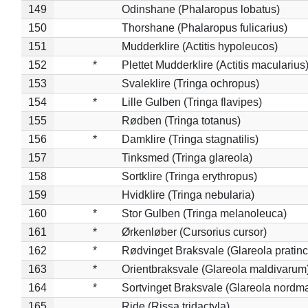
149
Odinshane (Phalaropus lobatus)
150
Thorshane (Phalaropus fulicarius)
151
Mudderklire (Actitis hypoleucos)
152
*
Plettet Mudderklire (Actitis macularius
153
Svaleklire (Tringa ochropus)
154
*
Lille Gulben (Tringa flavipes)
155
Rødben (Tringa totanus)
156
*
Damklire (Tringa stagnatilis)
157
Tinksmed (Tringa glareola)
158
Sortklire (Tringa erythropus)
159
Hvidklire (Tringa nebularia)
160
*
Stor Gulben (Tringa melanoleuca)
161
*
Ørkenløber (Cursorius cursor)
162
*
Rødvinget Braksvale (Glareola pratinc
163
*
Orientbraksvale (Glareola maldivarum
164
*
Sortvinget Braksvale (Glareola nordm
165
Ride (Rissa tridactyla)