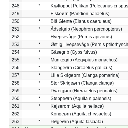
248
*
Krøltoppet Pelikan (Pelecanus crispus
249
Fiskeørn (Pandion haliaetus)
250
*
Blå Glente (Elanus caeruleus)
251
*
Ådselgrib (Neophron percnopterus)
252
Hvepsevåge (Pernis apivorus)
253
*
Østlig Hvepsevåge (Pernis ptilorhync
254
*
Gåsegrib (Gyps fulvus)
255
*
Munkegrib (Aegypius monachus)
256
*
Slangeørn (Circaetus gallicus)
257
*
Lille Skrigeørn (Clanga pomarina)
258
*
Stor Skrigeørn (Clanga clanga)
259
*
Dværgørn (Hieraaetus pennatus)
260
*
Steppeørn (Aquila nipalensis)
261
*
Kejserørn (Aquila heliaca)
262
Kongeørn (Aquila chrysaetos)
263
*
Høgeørn (Aquila fasciata)