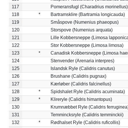
117
Pomeransfugl (Charadrius morinellus)
118
*
Bartramsklire (Bartramia longicauda)
119
Småspove (Numenius phaeopus)
120
Storspove (Numenius arquata)
121
Lille Kobbersneppe (Limosa lapponic
122
Stor Kobbersneppe (Limosa limosa)
123
*
Canadisk Kobbersneppe (Limosa hae
124
Stenvender (Arenaria interpres)
125
Islandsk Ryle (Calidris canutus)
126
Brushane (Calidris pugnax)
127
Kærløber (Calidris falcinellus)
128
*
Spidshalet Ryle (Calidris acuminata)
129
*
Klireryle (Calidris himantopus)
130
Krumnæbbet Ryle (Calidris ferruginea
131
Temmincksryle (Calidris temminckii)
132
*
Rødhalset Ryle (Calidris ruficollis)