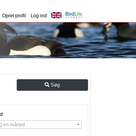
Opret profil
Log ind
Søg
d
g en måned