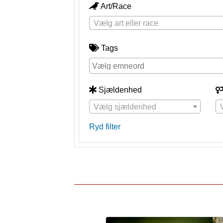
Art/Race
Vælg art eller race
Tags
Sjældenhed
Vælg sjældenhed
Ryd filter