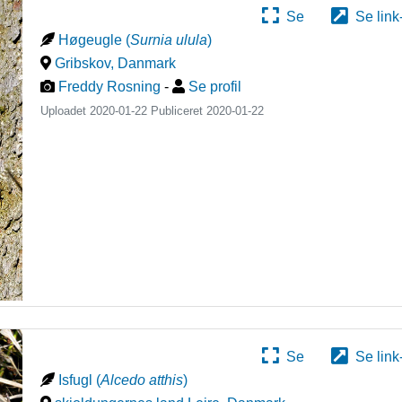
Se
Se link
Høgeugle
(
Surnia ulula
)
Gribskov
,
Danmark
Freddy Rosning
-
Se profil
Uploadet 2020-01-22 Publiceret
2020-01-22
Se
Se link
Isfugl
(
Alcedo atthis
)