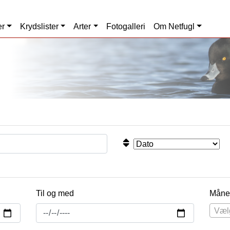
er
Krydslister
Arter
Fotogalleri
Om Netfugl
Til og med
Måne
Væl