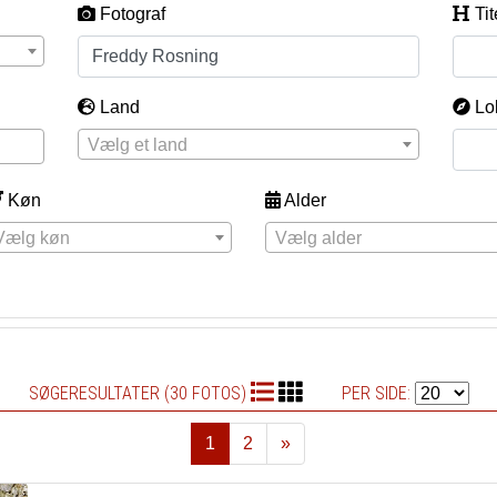
Fotograf
Tit
Land
Lo
Vælg et land
Køn
Alder
Vælg køn
Vælg alder
SØGERESULTATER (30 FOTOS)
PER SIDE:
1
2
»
Næste