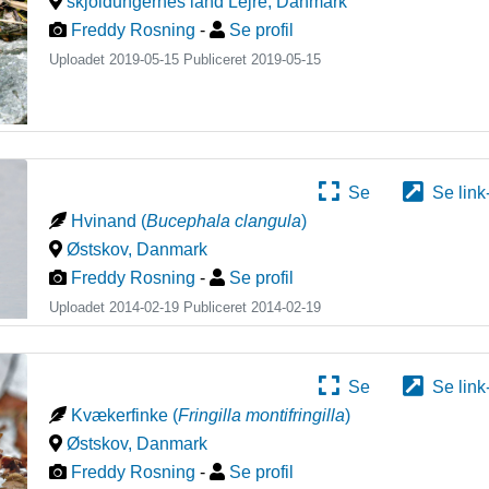
skjoldungernes land Lejre
,
Danmark
Freddy Rosning
-
Se profil
Uploadet 2019-05-15 Publiceret
2019-05-15
Se
Se link
Hvinand
(
Bucephala clangula
)
Østskov
,
Danmark
Freddy Rosning
-
Se profil
Uploadet 2014-02-19 Publiceret
2014-02-19
Se
Se link
Kvækerfinke
(
Fringilla montifringilla
)
Østskov
,
Danmark
Freddy Rosning
-
Se profil