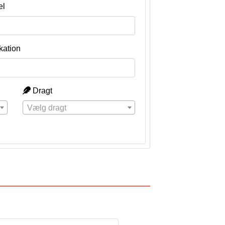
el
kation
Dragt
Vælg dragt