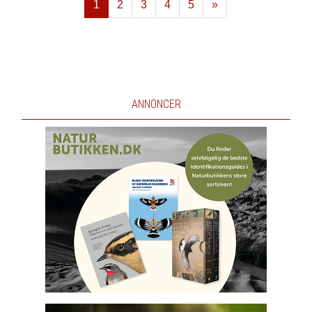
1
2
3
4
5
»
Næste
ANNONCER