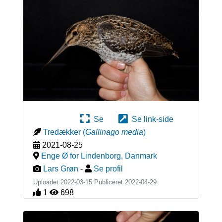
Se
Se link-side
Tredækker
(
Gallinago media
)
2021-08-25
Enge Ø for Lindenborg
,
Danmark
Lars Grøn
-
Se profil
Uploadet 2022-03-15 Publiceret
2022-04-29
1
698