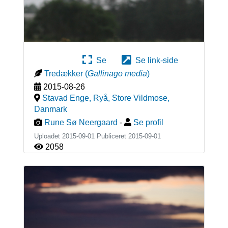
Se
Se link-side
Tredækker
(
Gallinago media
)
2015-08-26
Stavad Enge, Ryå, Store Vildmose
,
Danmark
Rune Sø Neergaard
-
Se profil
Uploadet 2015-09-01 Publiceret
2015-09-01
2058