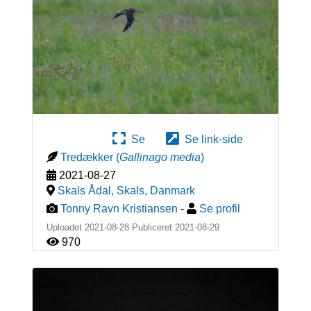
Se
Se link-side
Tredækker
(
Gallinago media
)
2021-08-27
Skals Ådal, Skals
,
Danmark
Tonny Ravn Kristiansen
-
Se profil
Uploadet 2021-08-28 Publiceret
2021-08-29
970