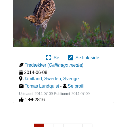
Se
Se link-side
Tredækker
(
Gallinago media
)
2014-06-08
Jämtland, Sweden
,
Sverige
Tomas Lundquist
-
Se profil
Uploadet 2014-07-09 Publiceret
2014-07-09
1
2816