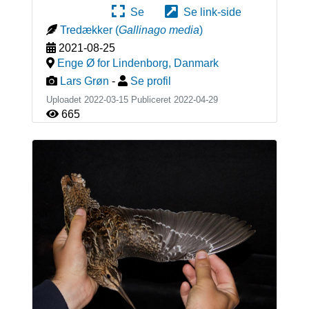
Se
Se link-side
Tredækker
(
Gallinago media
)
2021-08-25
Enge Ø for Lindenborg
,
Danmark
Lars Grøn
-
Se profil
Uploadet 2022-03-15 Publiceret
2022-04-29
665