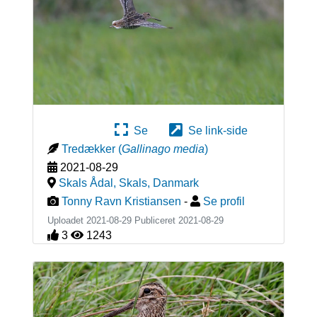
Se
Se link-side
Tredækker
(
Gallinago media
)
2021-08-29
Skals Ådal, Skals
,
Danmark
Tonny Ravn Kristiansen
-
Se profil
Uploadet 2021-08-29 Publiceret
2021-08-29
3
1243