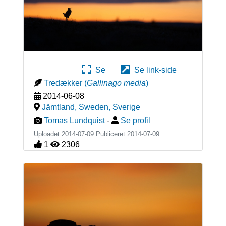
Se
Se link-side
Tredækker
(
Gallinago media
)
2014-06-08
Jämtland, Sweden
,
Sverige
Tomas Lundquist
-
Se profil
Uploadet 2014-07-09 Publiceret
2014-07-09
1
2306