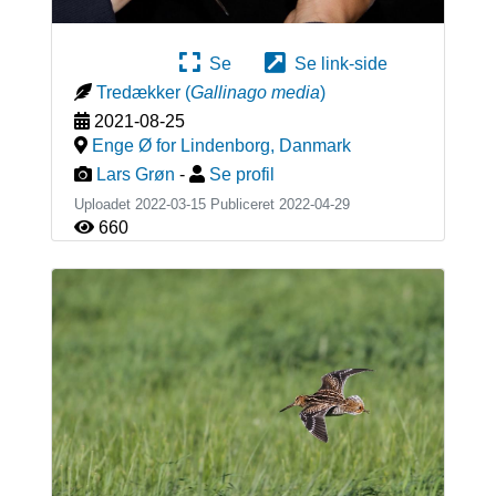
Se
Se link-side
Tredækker
(
Gallinago media
)
2021-08-25
Enge Ø for Lindenborg
,
Danmark
Lars Grøn
-
Se profil
Uploadet 2022-03-15 Publiceret
2022-04-29
660