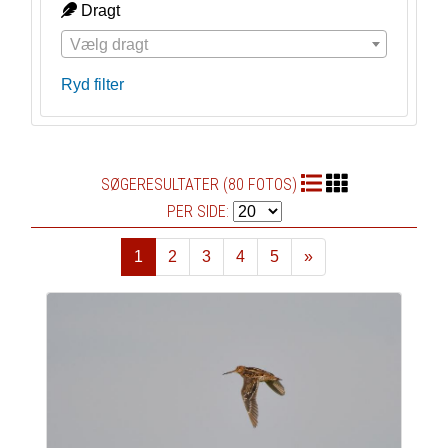
Dragt
Vælg dragt
Ryd filter
SØGERESULTATER (80 FOTOS)
PER SIDE:
1
2
3
4
5
»
Næste