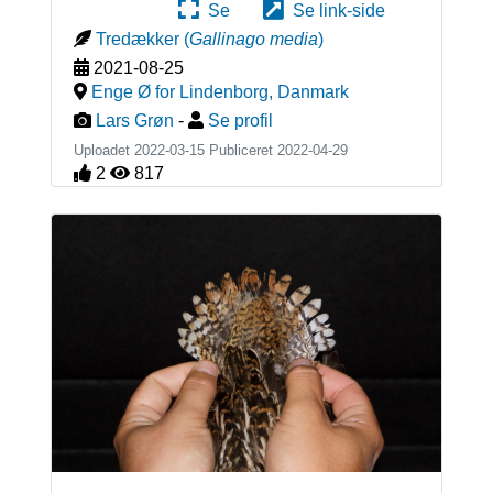
Se
Se link-side
Tredækker
(
Gallinago media
)
2021-08-25
Enge Ø for Lindenborg
,
Danmark
Lars Grøn
-
Se profil
Uploadet 2022-03-15 Publiceret
2022-04-29
2
817