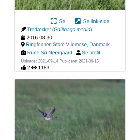
Se
Se link-side
Tredækker
(
Gallinago media
)
2016-08-30
Ringfenner, Store VIldmose
,
Danmark
Rune Sø Neergaard
-
Se profil
Uploadet 2021-09-14 Publiceret
2021-09-15
2
1183