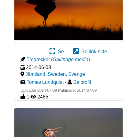
Se
Se link-side
Tredækker
(
Gallinago media
)
2014-06-08
Jämtland, Sweden
,
Sverige
Tomas Lundquist
-
Se profil
Uploadet 2014-07-09 Publiceret
2014-07-09
1
2485