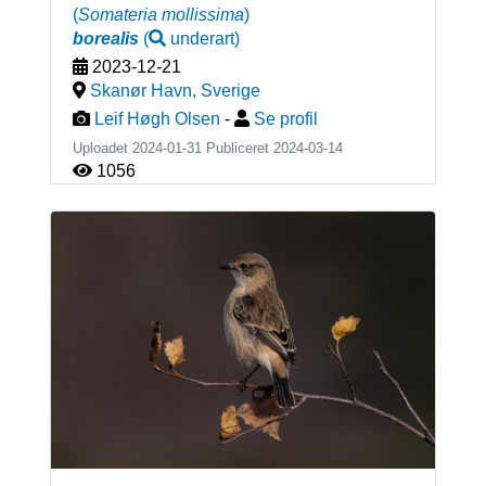
(
Somateria mollissima
)
borealis
(
underart
)
2023-12-21
Skanør Havn
,
Sverige
Leif Høgh Olsen
-
Se profil
Uploadet 2024-01-31 Publiceret
2024-03-14
1056