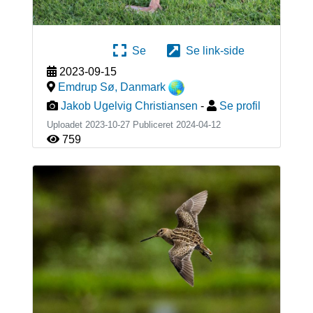
Se
Se link-side
2023-09-15
Emdrup Sø
,
Danmark
Jakob Ugelvig Christiansen
-
Se profil
Uploadet 2023-10-27 Publiceret
2024-04-12
759