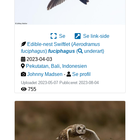
Se
Se link-side
Edible-nest Swiftlet
(
Aerodramus
fuciphagus
)
fuciphagus
(
underart
)
2023-04-03
Pekutatan, Bali
,
Indonesien
Johnny Madsen
-
Se profil
Uploadet 2023-05-07 Publiceret
2023-08-04
755