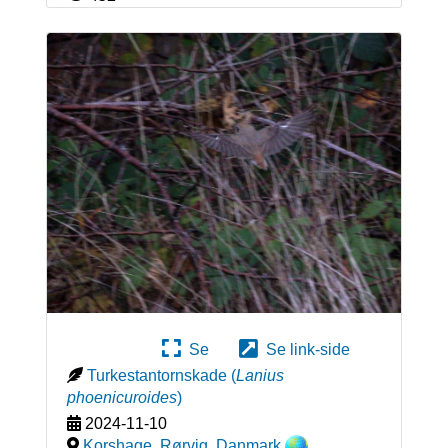
Se
Se link-side
Turkestantornskade
(
Lanius
phoenicuroides
)
2024-11-10
Korshage, Rørvig
,
Danmark