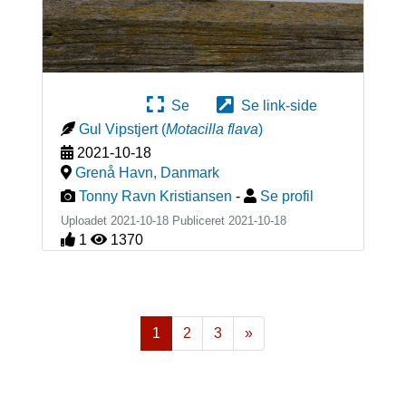
Se
Se link-side
Gul Vipstjert
(
Motacilla flava
)
2021-10-18
Grenå Havn
,
Danmark
Tonny Ravn Kristiansen
-
Se profil
Uploadet 2021-10-18 Publiceret
2021-10-18
1
1370
1
2
3
»
Næste