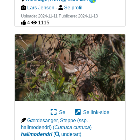
Lars Jensen
-
Se profil
Uploadet 2024-11-11 Publiceret
2024-11-13
4
1115
Se
Se link-side
Gærdesanger, Steppe (ssp.
halimodendri)
(
Curruca curruca
)
halimodendri
(
underart
)