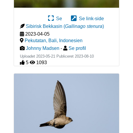
Se
Se link-side
Sibirisk Bekkasin
(
Gallinago stenura
)
2023-04-05
Pekutatan, Bali
,
Indonesien
Johnny Madsen
-
Se profil
Uploadet 2023-05-21 Publiceret
2023-08-10
5
1093