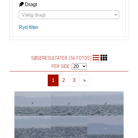
Dragt
Vælg dragt
Ryd filter
SØGERESULTATER (56 FOTOS)
PER SIDE:
1
2
3
»
Næste