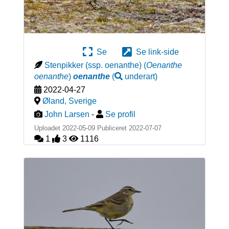
Se
Se link-side
Stenpikker (ssp. oenanthe)
(
Oenanthe
oenanthe
)
oenanthe
(
underart
)
2022-04-27
Øland
,
Sverige
John Larsen
-
Se profil
Uploadet 2022-05-09 Publiceret
2022-07-07
1
3
1116