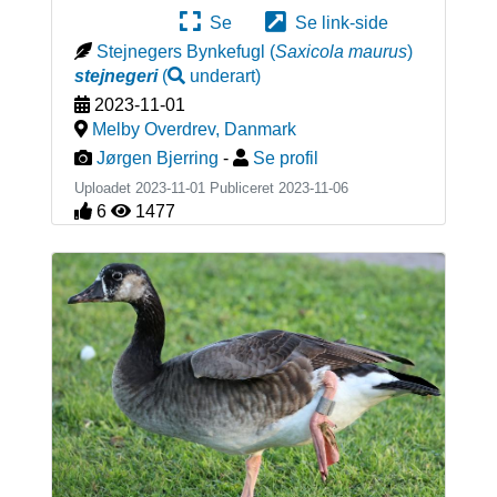
Se
Se link-side
Stejnegers Bynkefugl
(
Saxicola maurus
)
stejnegeri
(
underart
)
2023-11-01
Melby Overdrev
,
Danmark
Jørgen Bjerring
-
Se profil
Uploadet 2023-11-01 Publiceret
2023-11-06
6
1477