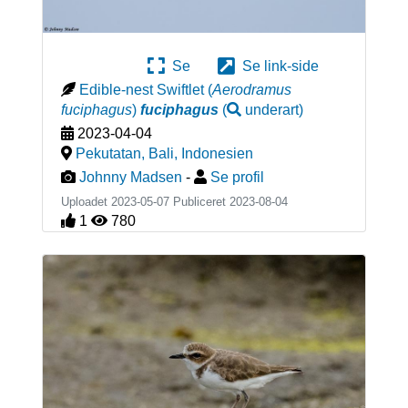
Se
Se link-side
Edible-nest Swiftlet
(
Aerodramus
fuciphagus
)
fuciphagus
(
underart
)
2023-04-04
Pekutatan, Bali
,
Indonesien
Johnny Madsen
-
Se profil
Uploadet 2023-05-07 Publiceret
2023-08-04
1
780