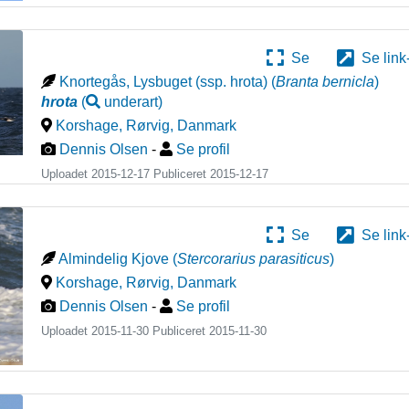
Se
Se link
Knortegås, Lysbuget (ssp. hrota)
(
Branta bernicla
)
hrota
(
underart
)
Korshage, Rørvig
,
Danmark
Dennis Olsen
-
Se profil
Uploadet 2015-12-17 Publiceret
2015-12-17
Se
Se link
Almindelig Kjove
(
Stercorarius parasiticus
)
Korshage, Rørvig
,
Danmark
Dennis Olsen
-
Se profil
Uploadet 2015-11-30 Publiceret
2015-11-30