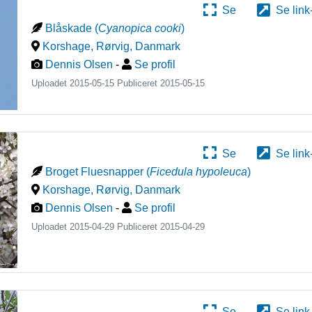
Se
Se link
Blåskade
(
Cyanopica cooki
)
Korshage, Rørvig
,
Danmark
Dennis Olsen
-
Se profil
Uploadet 2015-05-15 Publiceret
2015-05-15
Se
Se link
Broget Fluesnapper
(
Ficedula hypoleuca
)
Korshage, Rørvig
,
Danmark
Dennis Olsen
-
Se profil
Uploadet 2015-04-29 Publiceret
2015-04-29
Se
Se link