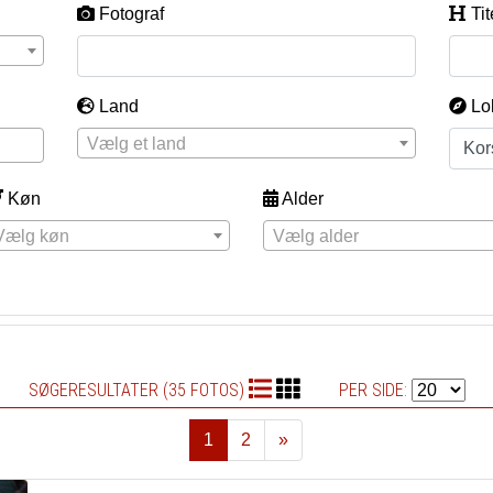
Fotograf
Tit
Land
Lo
Vælg et land
Køn
Alder
Vælg køn
Vælg alder
SØGERESULTATER (35 FOTOS)
PER SIDE:
1
2
»
Næste