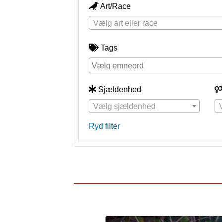
Art/Race
Vælg art eller race
Tags
Sjældenhed
Vælg sjældenhed
Ryd filter