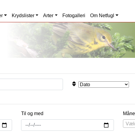
er
Krydslister
Arter
Fotogalleri
Om Netfugl
Til og med
Måne
Væl