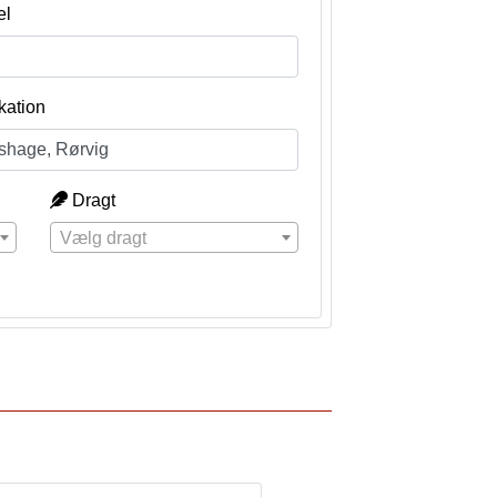
el
kation
Dragt
Vælg dragt