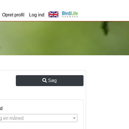
Opret profil
Log ind
Søg
d
g en måned