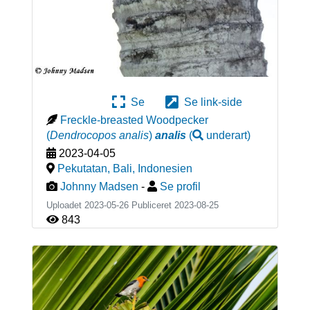
Se
Se link-side
Freckle-breasted Woodpecker
(
Dendrocopos analis
)
analis
(
underart
)
2023-04-05
Pekutatan, Bali
,
Indonesien
Johnny Madsen
-
Se profil
Uploadet 2023-05-26 Publiceret
2023-08-25
843