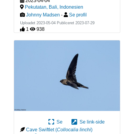
2023-04-04
Pekutatan, Bali
,
Indonesien
Johnny Madsen
-
Se profil
Uploadet 2023-05-04 Publiceret
2023-07-29
1
938
Se
Se link-side
Cave Swiftlet
(
Collocalia linchi
)