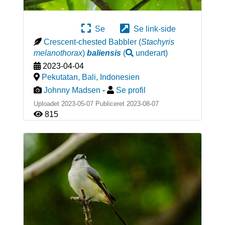
Se
Se link-side
Crescent-chested Babbler
(
Stachyris
melanothorax
)
baliensis
(
underart
)
2023-04-04
Pekutatan, Bali
,
Indonesien
Johnny Madsen
-
Se profil
Uploadet 2023-05-07 Publiceret
2023-08-07
815