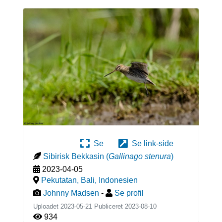
Se
Se link-side
Sibirisk Bekkasin
(
Gallinago stenura
)
2023-04-05
Pekutatan, Bali
,
Indonesien
Johnny Madsen
-
Se profil
Uploadet 2023-05-21 Publiceret
2023-08-10
934