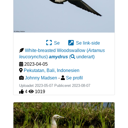
Se
Se link-side
White-breasted Woodswallow
(
Artamus
leucorynchus
)
amydrus
(
underart
)
2023-04-05
Pekutatan, Bali
,
Indonesien
Johnny Madsen
-
Se profil
Uploadet 2023-05-07 Publiceret
2023-08-07
4
1019