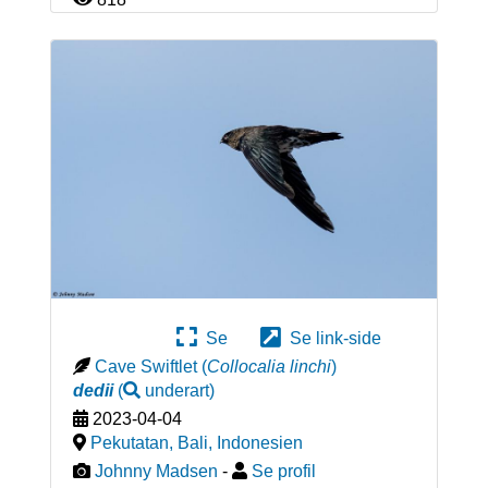
Se
Se link-side
Cave Swiftlet
(
Collocalia linchi
)
dedii
(
underart
)
2023-04-04
Pekutatan, Bali
,
Indonesien
Johnny Madsen
-
Se profil