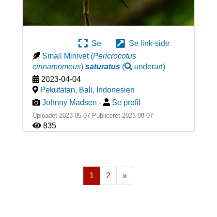
Se
Se link-side
Small Minivet
(
Pericrocotus
cinnamomeus
)
saturatus
(
underart
)
2023-04-04
Pekutatan, Bali
,
Indonesien
Johnny Madsen
-
Se profil
Uploadet 2023-05-07 Publiceret
2023-08-07
835
1
2
»
Næste