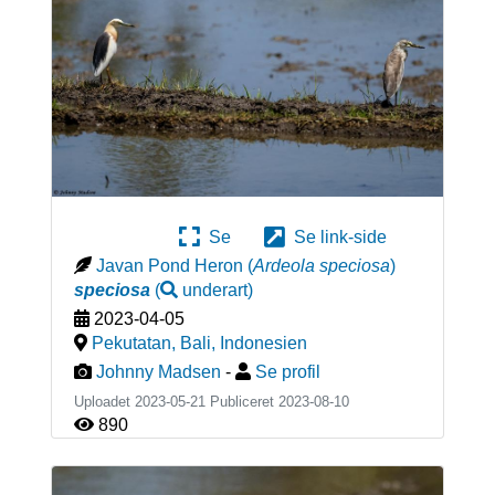
Se
Se link-side
Javan Pond Heron
(
Ardeola speciosa
)
speciosa
(
underart
)
2023-04-05
Pekutatan, Bali
,
Indonesien
Johnny Madsen
-
Se profil
Uploadet 2023-05-21 Publiceret
2023-08-10
890