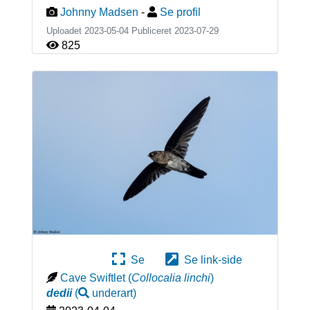
Johnny Madsen
-
Se profil
Uploadet 2023-05-04 Publiceret
2023-07-29
825
Se
Se link-side
Cave Swiftlet
(
Collocalia linchi
)
dedii
(
underart
)