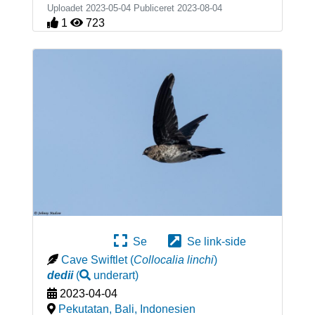
Uploadet 2023-05-04 Publiceret
2023-08-04
1
723
Se
Se link-side
Cave Swiftlet
(
Collocalia linchi
)
dedii
(
underart
)
2023-04-04
Pekutatan, Bali
,
Indonesien