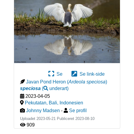
Se
Se link-side
Javan Pond Heron
(
Ardeola speciosa
)
speciosa
(
underart
)
2023-04-05
Pekutatan, Bali
,
Indonesien
Johnny Madsen
-
Se profil
Uploadet 2023-05-21 Publiceret
2023-08-10
909