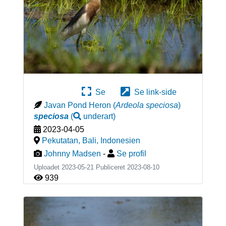
Se
Se link-side
Javan Pond Heron
(
Ardeola speciosa
)
speciosa
(
underart
)
2023-04-05
Pekutatan, Bali
,
Indonesien
Johnny Madsen
-
Se profil
Uploadet 2023-05-21 Publiceret
2023-08-10
939