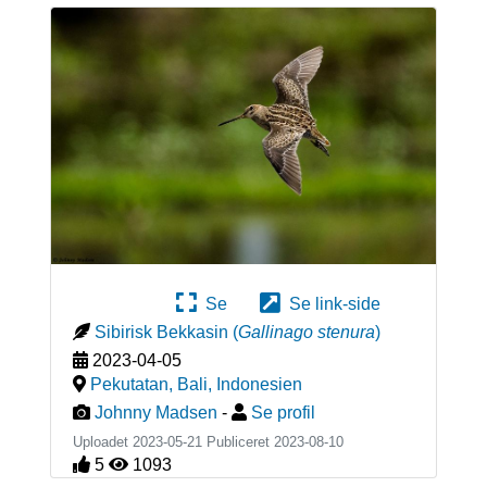
Se
Se link-side
Sibirisk Bekkasin
(
Gallinago stenura
)
2023-04-05
Pekutatan, Bali
,
Indonesien
Johnny Madsen
-
Se profil
Uploadet 2023-05-21 Publiceret
2023-08-10
5
1093