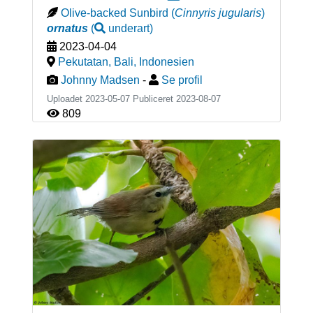
Olive-backed Sunbird
(
Cinnyris jugularis
)
ornatus
(
underart
)
2023-04-04
Pekutatan, Bali
,
Indonesien
Johnny Madsen
-
Se profil
Uploadet 2023-05-07 Publiceret
2023-08-07
809