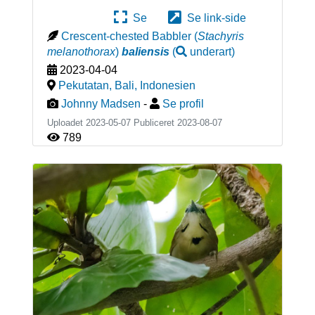
Se
Se link-side
Crescent-chested Babbler
(
Stachyris
melanothorax
)
baliensis
(
underart
)
2023-04-04
Pekutatan, Bali
,
Indonesien
Johnny Madsen
-
Se profil
Uploadet 2023-05-07 Publiceret
2023-08-07
789