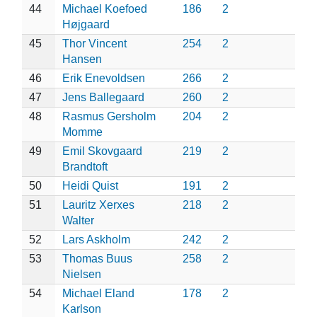
44
Michael Koefoed
186
2
Højgaard
45
Thor Vincent
254
2
Hansen
46
Erik Enevoldsen
266
2
47
Jens Ballegaard
260
2
48
Rasmus Gersholm
204
2
Momme
49
Emil Skovgaard
219
2
Brandtoft
50
Heidi Quist
191
2
51
Lauritz Xerxes
218
2
Walter
52
Lars Askholm
242
2
53
Thomas Buus
258
2
Nielsen
54
Michael Eland
178
2
Karlson