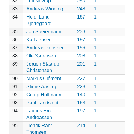
82
Leif Novrup
250
1
83
Andreas Winding
248
1
84
Heidi Lund
167
1
Bjerregaard
85
Jan Speiermann
233
1
86
Karl Jepsen
197
1
87
Andreas Petersen
156
1
88
Ole Sørensen
208
1
89
Jørgen Staarup
201
1
Christensen
90
Markus Clément
227
1
91
Stinne Aastrup
228
1
92
Georg Hoffmann
140
1
93
Paul Landsfeldt
163
1
94
Laurids Erik
197
1
Andreassen
95
Henrik Rähr
214
1
Thomsen