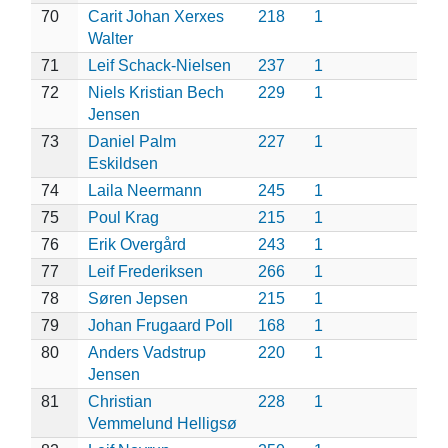
70
Carit Johan Xerxes
218
1
Walter
71
Leif Schack-Nielsen
237
1
72
Niels Kristian Bech
229
1
Jensen
73
Daniel Palm
227
1
Eskildsen
74
Laila Neermann
245
1
75
Poul Krag
215
1
76
Erik Overgård
243
1
77
Leif Frederiksen
266
1
78
Søren Jepsen
215
1
79
Johan Frugaard Poll
168
1
80
Anders Vadstrup
220
1
Jensen
81
Christian
228
1
Vemmelund Helligsø