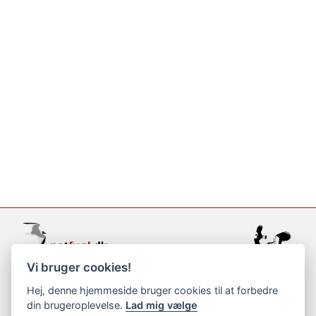
Vi bruger cookies!
support@netfugl.dk
Hej, denne hjemmeside bruger cookies til at forbedre
din brugeroplevelse.
Lad mig vælge
copyright © 2002-2023