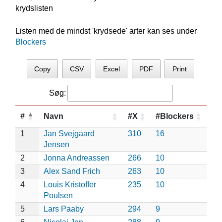
krydslisten
Listen med de mindst 'krydsede' arter kan ses under
Blockers
Copy
CSV
Excel
PDF
Print
Søg:
#
Navn
#X
#Blockers
1
Jan Svejgaard
310
16
Jensen
2
Jonna Andreassen
266
10
3
Alex Sand Frich
263
10
4
Louis Kristoffer
235
10
Poulsen
5
Lars Paaby
294
9