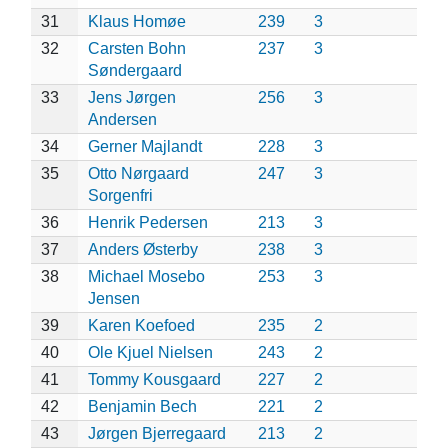
31
Klaus Homøe
239
3
32
Carsten Bohn
237
3
Søndergaard
33
Jens Jørgen
256
3
Andersen
34
Gerner Majlandt
228
3
35
Otto Nørgaard
247
3
Sorgenfri
36
Henrik Pedersen
213
3
37
Anders Østerby
238
3
38
Michael Mosebo
253
3
Jensen
39
Karen Koefoed
235
2
40
Ole Kjuel Nielsen
243
2
41
Tommy Kousgaard
227
2
42
Benjamin Bech
221
2
43
Jørgen Bjerregaard
213
2