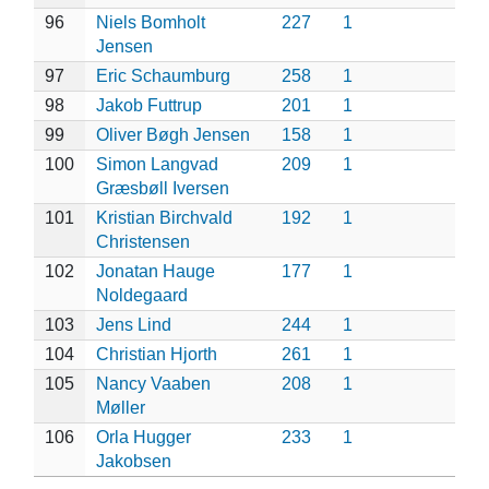
96
Niels Bomholt
227
1
Jensen
97
Eric Schaumburg
258
1
98
Jakob Futtrup
201
1
99
Oliver Bøgh Jensen
158
1
100
Simon Langvad
209
1
Græsbøll Iversen
101
Kristian Birchvald
192
1
Christensen
102
Jonatan Hauge
177
1
Noldegaard
103
Jens Lind
244
1
104
Christian Hjorth
261
1
105
Nancy Vaaben
208
1
Møller
106
Orla Hugger
233
1
Jakobsen