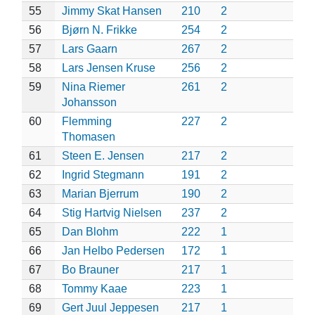
55
Jimmy Skat Hansen
210
2
56
Bjørn N. Frikke
254
2
57
Lars Gaarn
267
2
58
Lars Jensen Kruse
256
2
59
Nina Riemer
261
2
Johansson
60
Flemming
227
2
Thomasen
61
Steen E. Jensen
217
2
62
Ingrid Stegmann
191
2
63
Marian Bjerrum
190
2
64
Stig Hartvig Nielsen
237
2
65
Dan Blohm
222
1
66
Jan Helbo Pedersen
172
1
67
Bo Brauner
217
1
68
Tommy Kaae
223
1
69
Gert Juul Jeppesen
217
1