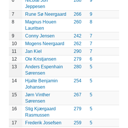
6
Nicolai Jon
288
9
Jeppesen
7
Rune Sø Neergaard
266
9
8
Magnus Houen
260
8
Lauritsen
9
Conny Jensen
242
7
10
Mogens Neergaard
262
7
11
Jan Kiel
290
7
12
Ole Kristjansen
279
6
13
Anders Espenhain
280
5
Sørensen
14
Hjalte Benjamin
254
5
Johansen
15
Jørn Vinther
267
5
Sørensen
16
Stig Kjærgaard
279
5
Rasmussen
17
Frederik Josefsen
259
5