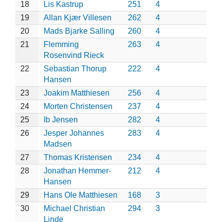
18
Lis Kastrup
251
4
19
Allan Kjær Villesen
262
4
20
Mads Bjarke Salling
260
4
21
Flemming
263
4
Rosenvind Rieck
22
Sebastian Thorup
222
4
Hansen
23
Joakim Matthiesen
256
4
24
Morten Christensen
237
4
25
Ib Jensen
282
4
26
Jesper Johannes
283
4
Madsen
27
Thomas Kristensen
234
4
28
Jonathan Hemmer-
212
4
Hansen
29
Hans Ole Matthiesen
168
3
30
Michael Christian
294
3
Linde