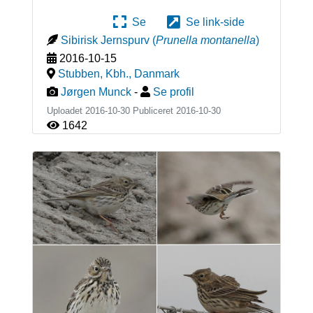
Se
Se link-side
Sibirisk Jernspurv
(
Prunella montanella
)
2016-10-15
Stubben, Kbh.
,
Danmark
Jørgen Munck
-
Se profil
Uploadet 2016-10-30 Publiceret
2016-10-30
1642