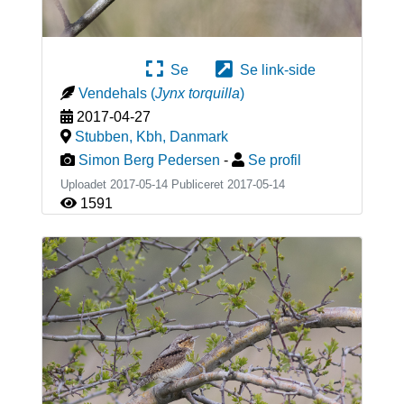
Se
Se link-side
Vendehals
(
Jynx torquilla
)
2017-04-27
Stubben, Kbh
,
Danmark
Simon Berg Pedersen
-
Se profil
Uploadet 2017-05-14 Publiceret
2017-05-14
1591