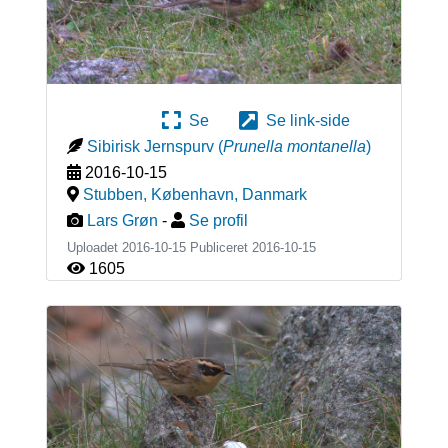
Se
Se link-side
Sibirisk Jernspurv
(
Prunella montanella
)
2016-10-15
Stubben, København
,
Danmark
Lars Grøn
-
Se profil
Uploadet 2016-10-15 Publiceret
2016-10-15
1605