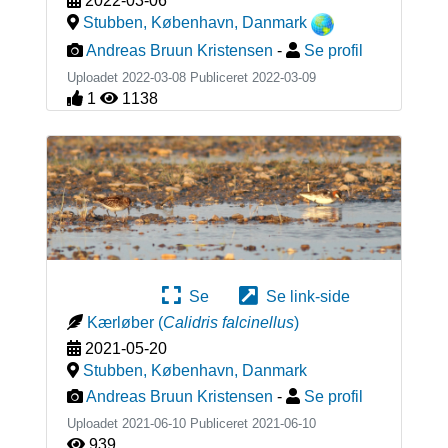
2022-03-06
Stubben, København
,
Danmark
Andreas Bruun Kristensen
-
Se profil
Uploadet 2022-03-08 Publiceret
2022-03-09
1
1138
Se
Se link-side
Kærløber
(
Calidris falcinellus
)
2021-05-20
Stubben, København
,
Danmark
Andreas Bruun Kristensen
-
Se profil
Uploadet 2021-06-10 Publiceret
2021-06-10
939