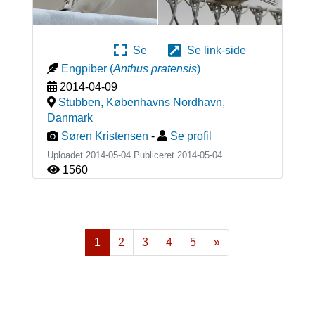
Se
Se link-side
Engpiber
(
Anthus pratensis
)
2014-04-09
Stubben, Københavns Nordhavn
,
Danmark
Søren Kristensen
-
Se profil
Uploadet 2014-05-04 Publiceret
2014-05-04
1560
1
2
3
4
5
»
Næste