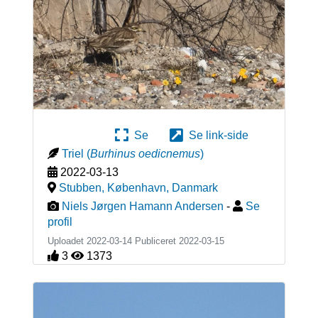
Se
Se link-side
Triel
(
Burhinus oedicnemus
)
2022-03-13
Stubben, København
,
Danmark
Niels Jørgen Hamann Andersen
-
Se
profil
Uploadet 2022-03-14 Publiceret
2022-03-15
3
1373