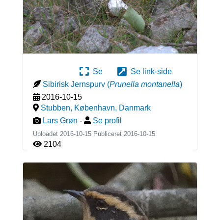
Se
Se link-side
Sibirisk Jernspurv
(
Prunella montanella
)
2016-10-15
Stubben, København
,
Danmark
Lars Grøn
-
Se profil
Uploadet 2016-10-15 Publiceret
2016-10-15
2104