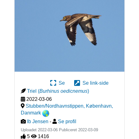
Se
Se link-side
Triel
(
Burhinus oedicnemus
)
2022-03-06
Stubben/Nordhavnstippen, København
,
Danmark
Ib Jensen
-
Se profil
Uploadet 2022-03-06 Publiceret
2022-03-09
5
1416