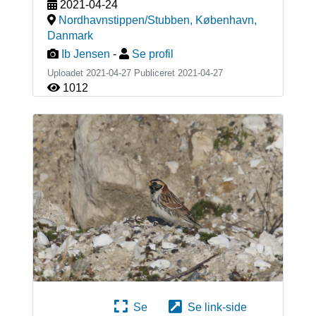
2021-04-24
Nordhavnstippen/Stubben, København
,
Danmark
Ib Jensen
-
Se profil
Uploadet 2021-04-27 Publiceret
2021-04-27
1012
Se
Se link-side