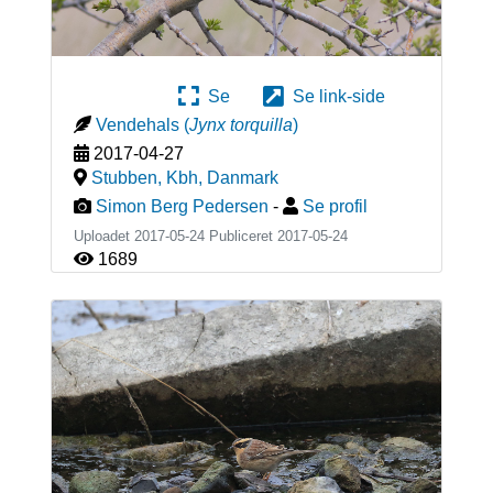
Se
Se link-side
Vendehals
(
Jynx torquilla
)
2017-04-27
Stubben, Kbh
,
Danmark
Simon Berg Pedersen
-
Se profil
Uploadet 2017-05-24 Publiceret
2017-05-24
1689