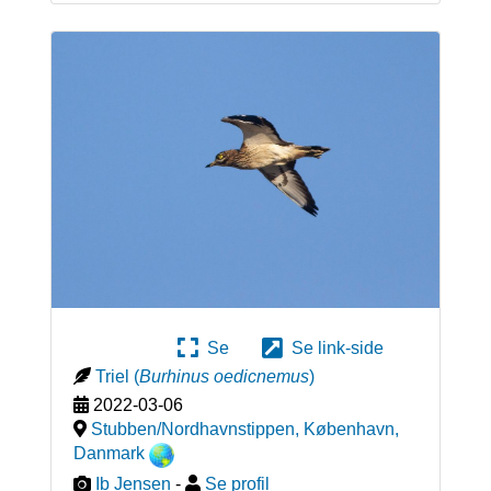
Se
Se link-side
Triel
(
Burhinus oedicnemus
)
2022-03-06
Stubben/Nordhavnstippen, København
,
Danmark
Ib Jensen
-
Se profil