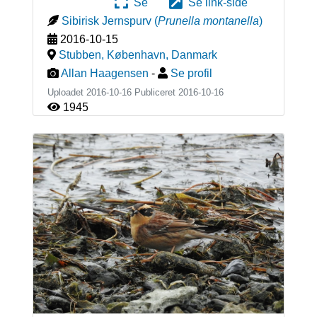
Se
Se link-side
Sibirisk Jernspurv
(
Prunella montanella
)
2016-10-15
Stubben, København
,
Danmark
Allan Haagensen
-
Se profil
Uploadet 2016-10-16 Publiceret
2016-10-16
1945