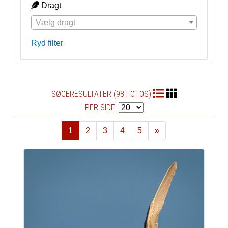
Dragt
Vælg dragt
Ryd filter
SØGERESULTATER (98 FOTOS)
PER SIDE:
1
2
3
4
5
»
Næste