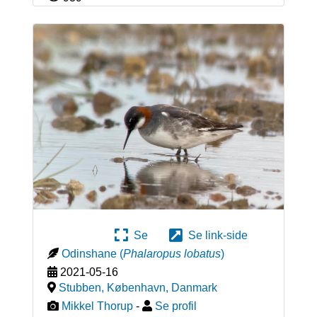
Se
Se link-side
Odinshane
(
Phalaropus lobatus
)
2021-05-16
Stubben, København
,
Danmark
Mikkel Thorup
-
Se profil