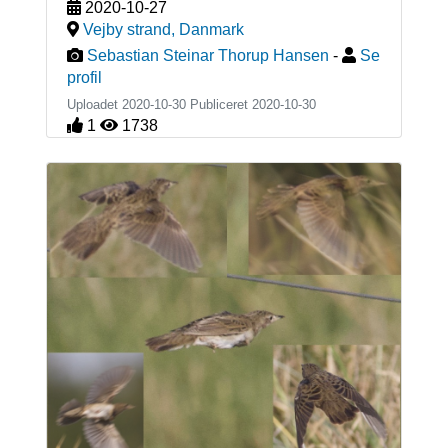
2020-10-27
Vejby strand
,
Danmark
Sebastian Steinar Thorup Hansen
-
Se
profil
Uploadet 2020-10-30 Publiceret
2020-10-30
1
1738