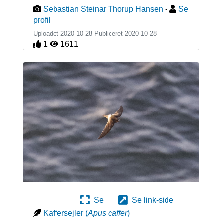
Sebastian Steinar Thorup Hansen
-
Se
profil
Uploadet 2020-10-28 Publiceret
2020-10-28
1
1611
Se
Se link-side
Kaffersejler
(
Apus caffer
)