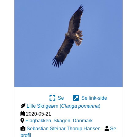
Se
Se link-side
Lille Skrigeørn
(
Clanga pomarina
)
2020-05-21
Flagbakken, Skagen
,
Danmark
Sebastian Steinar Thorup Hansen
-
Se
profil