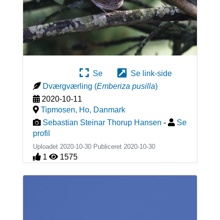
Se
Se link-side
Dværgværling
(
Emberiza pusilla
)
2020-10-11
Tipmosen, Ho
,
Danmark
Sebastian Steinar Thorup Hansen
-
Se
profil
Uploadet 2020-10-30 Publiceret
2020-10-30
1
1575