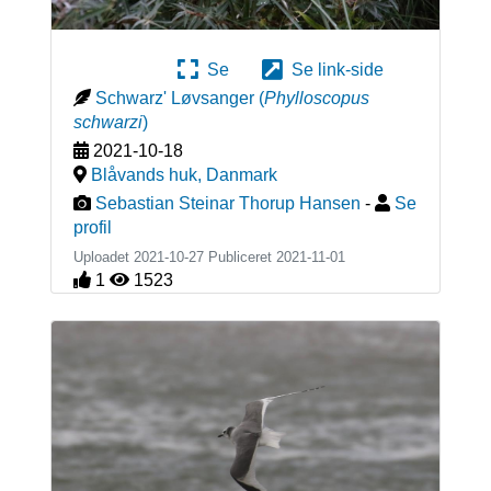
Se
Se link-side
Schwarz' Løvsanger
(
Phylloscopus
schwarzi
)
2021-10-18
Blåvands huk
,
Danmark
Sebastian Steinar Thorup Hansen
-
Se
profil
Uploadet 2021-10-27 Publiceret
2021-11-01
1
1523