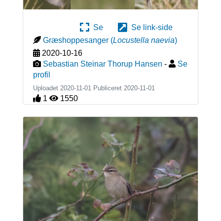
Se
Se link-side
Græshoppesanger
(
Locustella naevia
)
2020-10-16
Sebastian Steinar Thorup Hansen
-
Se
profil
Uploadet 2020-11-01 Publiceret
2020-11-01
1
1550