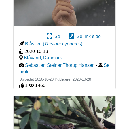
Se
Se link-side
Blåstjert
(
Tarsiger cyanurus
)
2020-10-13
Blåvand
,
Danmark
Sebastian Steinar Thorup Hansen
-
Se
profil
Uploadet 2020-10-28 Publiceret
2020-10-28
1
1460