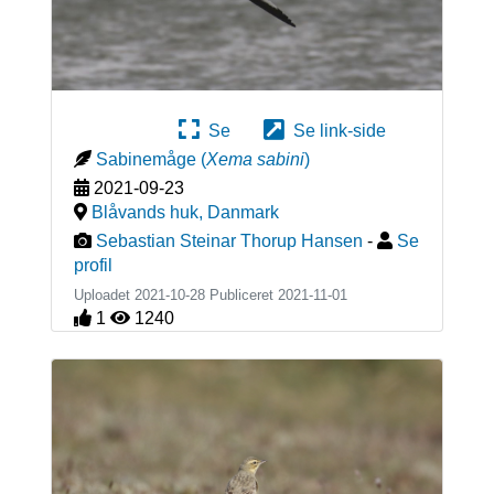
Se
Se link-side
Sabinemåge
(
Xema sabini
)
2021-09-23
Blåvands huk
,
Danmark
Sebastian Steinar Thorup Hansen
-
Se
profil
Uploadet 2021-10-28 Publiceret
2021-11-01
1
1240