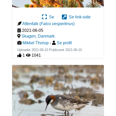
Se
Se link-side
Aftenfalk
(
Falco vespertinus
)
2021-06-05
Skagen
,
Danmark
Mikkel Thorup
-
Se profil
Uploadet 2021-06-10 Publiceret
2021-06-10
1
1041