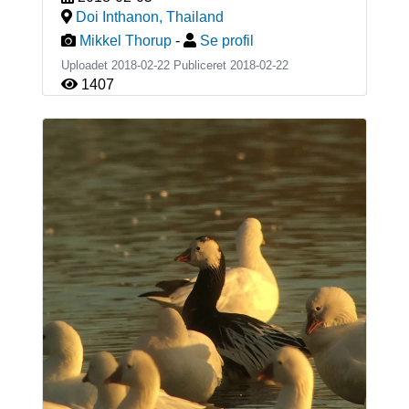
Doi Inthanon
,
Thailand
Mikkel Thorup
-
Se profil
Uploadet 2018-02-22 Publiceret
2018-02-22
1407