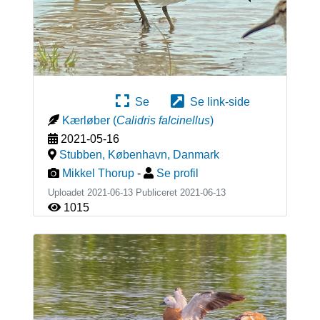
Se
Se link-side
Kærløber
(
Calidris falcinellus
)
2021-05-16
Stubben, København
,
Danmark
Mikkel Thorup
-
Se profil
Uploadet 2021-06-13 Publiceret
2021-06-13
1015