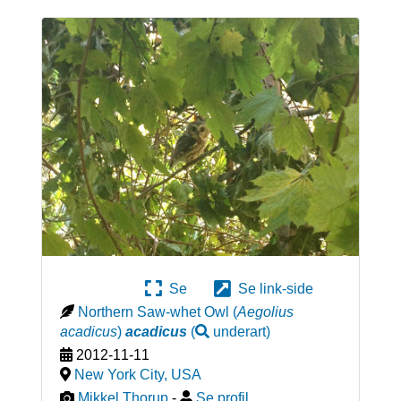
Se
Se link-side
Northern Saw-whet Owl
(
Aegolius
acadicus
)
acadicus
(
underart
)
2012-11-11
New York City
,
USA
Mikkel Thorup
-
Se profil