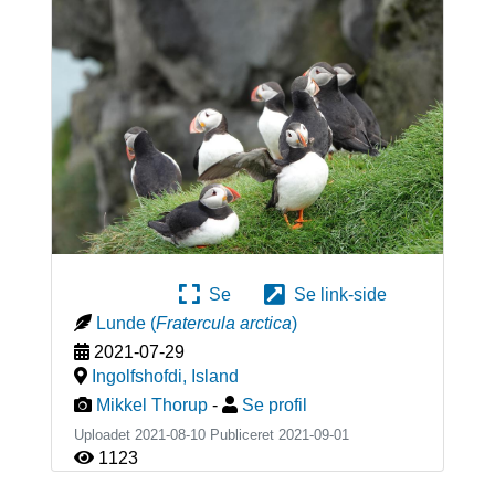
Se
Se link-side
Lunde
(
Fratercula arctica
)
2021-07-29
Ingolfshofdi
,
Island
Mikkel Thorup
-
Se profil
Uploadet 2021-08-10 Publiceret
2021-09-01
1123