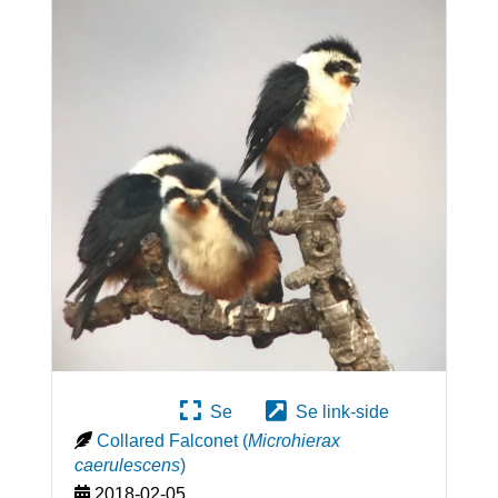
Se
Se link-side
Collared Falconet
(
Microhierax
caerulescens
)
2018-02-05