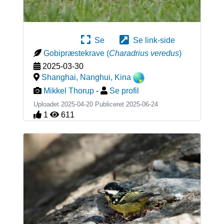
Se
Se link-side
Gobipræstekrave
(
Charadrius veredus
)
2025-03-30
Shanghai, Nanghui
,
Kina
Mikkel Thorup
-
Se profil
Uploadet 2025-04-20 Publiceret
2025-06-24
1
611