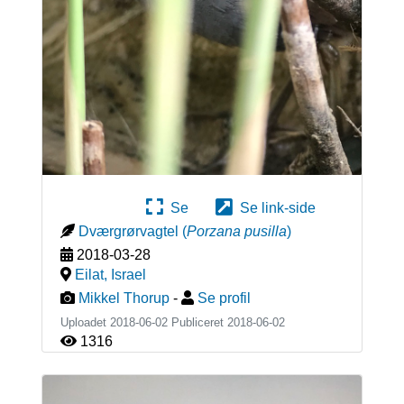
Se
Se link-side
Dværgrørvagtel
(
Porzana pusilla
)
2018-03-28
Eilat
,
Israel
Mikkel Thorup
-
Se profil
Uploadet 2018-06-02 Publiceret
2018-06-02
1316