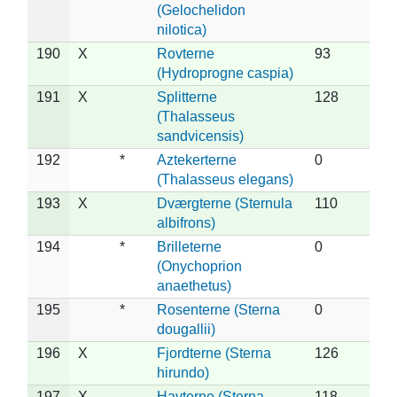
(Gelochelidon
nilotica)
190
X
Rovterne
93
(Hydroprogne caspia)
191
X
Splitterne
128
(Thalasseus
sandvicensis)
192
*
Aztekerterne
0
(Thalasseus elegans)
193
X
Dværgterne (Sternula
110
albifrons)
194
*
Brilleterne
0
(Onychoprion
anaethetus)
195
*
Rosenterne (Sterna
0
dougallii)
196
X
Fjordterne (Sterna
126
hirundo)
197
X
Havterne (Sterna
118