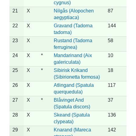
cygnus)
21
X
Nilgås (Alopochen
87
aegyptiaca)
22
X
Gravand (Tadorna
144
tadorna)
23
X
Rustand (Tadorna
58
ferruginea)
24
X
*
Mandarinand (Aix
10
galericulata)
25
X
*
Sibirisk Krikand
18
(Sibirionetta formosa)
26
X
Atlingand (Spatula
117
querquedula)
27
X
*
Blåvinget And
37
(Spatula discors)
28
X
Skeand (Spatula
136
clypeata)
29
X
Knarand (Mareca
142