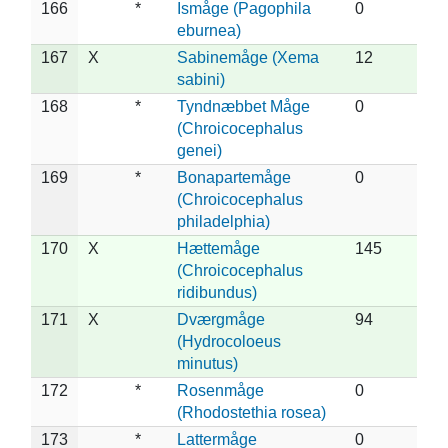
166
*
Ismåge (Pagophila
0
eburnea)
167
X
Sabinemåge (Xema
12
sabini)
168
*
Tyndnæbbet Måge
0
(Chroicocephalus
genei)
169
*
Bonapartemåge
0
(Chroicocephalus
philadelphia)
170
X
Hættemåge
145
(Chroicocephalus
ridibundus)
171
X
Dværgmåge
94
(Hydrocoloeus
minutus)
172
*
Rosenmåge
0
(Rhodostethia rosea)
173
*
Lattermåge
0