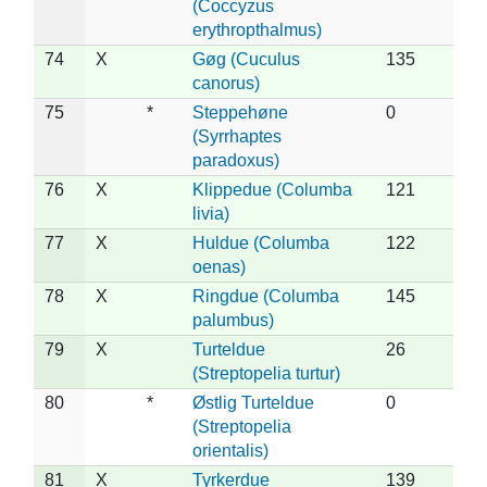
(Coccyzus
erythropthalmus)
74
X
Gøg (Cuculus
135
canorus)
75
*
Steppehøne
0
(Syrrhaptes
paradoxus)
76
X
Klippedue (Columba
121
livia)
77
X
Huldue (Columba
122
oenas)
78
X
Ringdue (Columba
145
palumbus)
79
X
Turteldue
26
(Streptopelia turtur)
80
*
Østlig Turteldue
0
(Streptopelia
orientalis)
81
X
Tyrkerdue
139