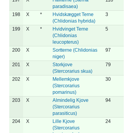
paradisaea)
198
X
*
Hvidskægget Terne
3
(Chlidonias hybrida)
199
X
*
Hvidvinget Terne
5
(Chlidonias
leucopterus)
200
X
Sortterne (Chlidonias
97
niger)
201
X
Storkjove
79
(Stercorarius skua)
202
X
Mellemkjove
30
(Stercorarius
pomarinus)
203
X
Almindelig Kjove
94
(Stercorarius
parasiticus)
204
X
Lille Kjove
24
(Stercorarius