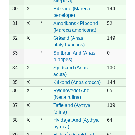
strepera)
30
X
Pibeand (Mareca
144
penelope)
31
X
*
Amerikansk Pibeand
52
(Mareca americana)
32
X
Gråand (Anas
149
platyrhynchos)
33
*
Sortbrun And (Anas
0
rubripes)
34
X
Spidsand (Anas
130
acuta)
35
X
Krikand (Anas crecca)
144
36
X
*
Rødhovedet And
65
(Netta rufina)
37
X
Taffeland (Aythya
139
ferina)
38
X
*
Hvidøjet And (Aythya
64
nyroca)
39
X
*
Halsbåndstroldand
61