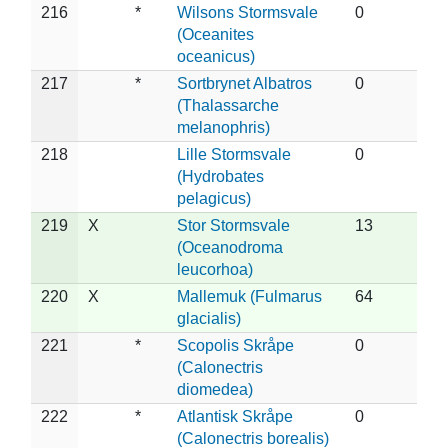
216
*
Wilsons Stormsvale
0
(Oceanites
oceanicus)
217
*
Sortbrynet Albatros
0
(Thalassarche
melanophris)
218
Lille Stormsvale
0
(Hydrobates
pelagicus)
219
X
Stor Stormsvale
13
(Oceanodroma
leucorhoa)
220
X
Mallemuk (Fulmarus
64
glacialis)
221
*
Scopolis Skråpe
0
(Calonectris
diomedea)
222
*
Atlantisk Skråpe
0
(Calonectris borealis)