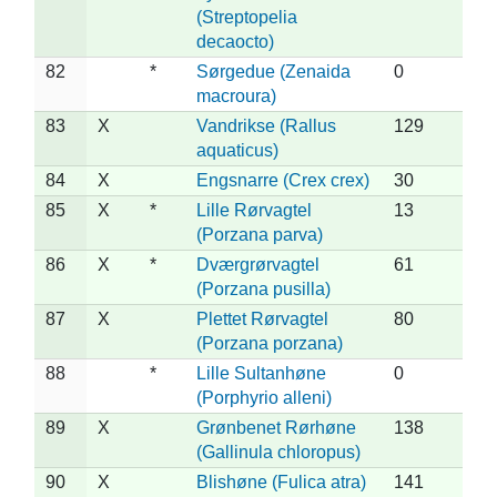
(Streptopelia
decaocto)
82
*
Sørgedue (Zenaida
0
macroura)
83
X
Vandrikse (Rallus
129
aquaticus)
84
X
Engsnarre (Crex crex)
30
85
X
*
Lille Rørvagtel
13
(Porzana parva)
86
X
*
Dværgrørvagtel
61
(Porzana pusilla)
87
X
Plettet Rørvagtel
80
(Porzana porzana)
88
*
Lille Sultanhøne
0
(Porphyrio alleni)
89
X
Grønbenet Rørhøne
138
(Gallinula chloropus)
90
X
Blishøne (Fulica atra)
141