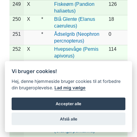
249
X
Fiskeørn (Pandion
126
haliaetus)
250
X
*
Blå Glente (Elanus
18
caeruleus)
251
*
Ådselgrib (Neophron
0
percnopterus)
252
X
Hvepsevåge (Pernis
114
apivorus)
253
*
Østlig Hvepsevåge
0
(Pernis ptilorhynchus)
Vi bruger cookies!
254
X
*
Gåsegrib (Gyps
16
Hej, denne hjemmeside bruger cookies til at forbedre
fulvus)
din brugeroplevelse.
Lad mig vælge
255
*
Munkegrib (Aegypius
0
monachus)
Accepter alle
256
X
*
Slangeørn (Circaetus
38
gallicus)
Afslå alle
257
X
*
Lille Skrigeørn
2
(Clanga pomarina)