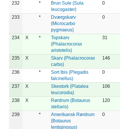
232
*
Brun Sule (Sula
0
leucogaster)
233
*
Dværgskarv
0
(Microcarbo
pygmaeus)
234
X
*
Topskarv
31
(Phalacrocorax
aristotelis)
235
X
Skarv (Phalacrocorax
146
carbo)
236
*
Sort Ibis (Plegadis
0
falcinellus)
237
X
Skestork (Platalea
106
leucorodia)
238
X
Rørdrum (Botaurus
120
stellaris)
239
*
Amerikansk Rørdrum
0
(Botaurus
lentiginosus)