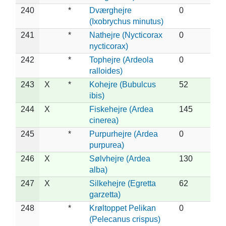
240
*
Dværghejre
0
(Ixobrychus minutus)
241
*
Nathejre (Nycticorax
0
nycticorax)
242
*
Tophejre (Ardeola
0
ralloides)
243
X
*
Kohejre (Bubulcus
52
ibis)
244
X
Fiskehejre (Ardea
145
cinerea)
245
*
Purpurhejre (Ardea
0
purpurea)
246
X
Sølvhejre (Ardea
130
alba)
247
X
Silkehejre (Egretta
62
garzetta)
248
*
Krøltoppet Pelikan
0
(Pelecanus crispus)