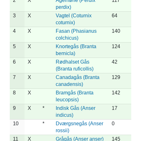
2
X
Agerhøne (Perdix
117
perdix)
3
X
Vagtel (Coturnix
64
coturnix)
4
X
Fasan (Phasianus
140
colchicus)
5
X
Knortegås (Branta
124
bernicla)
6
X
Rødhalset Gås
42
(Branta ruficollis)
7
X
Canadagås (Branta
129
canadensis)
8
X
Bramgås (Branta
142
leucopsis)
9
X
*
Indisk Gås (Anser
17
indicus)
10
*
Dværgsnegås (Anser
0
rossii)
11
X
Grågås (Anser anser)
145