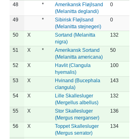
48
*
Amerikansk Fløjlsand
0
(Melanitta deglandi)
49
*
Sibirisk Fløjlsand
0
(Melanitta stejnegeri)
50
X
Sortand (Melanitta
132
nigra)
51
X
*
Amerikansk Sortand
50
(Melanitta americana)
52
X
Havlit (Clangula
100
hyemalis)
53
X
Hvinand (Bucephala
143
clangula)
54
X
Lille Skallesluger
132
(Mergellus albellus)
55
X
Stor Skallesluger
136
(Mergus merganser)
56
X
Toppet Skallesluger
134
(Mergus serrator)