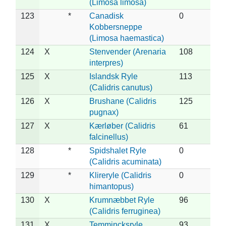
(Limosa limosa)
123
*
Canadisk
0
Kobbersneppe
(Limosa haemastica)
124
X
Stenvender (Arenaria
108
interpres)
125
X
Islandsk Ryle
113
(Calidris canutus)
126
X
Brushane (Calidris
125
pugnax)
127
X
Kærløber (Calidris
61
falcinellus)
128
*
Spidshalet Ryle
0
(Calidris acuminata)
129
*
Klireryle (Calidris
0
himantopus)
130
X
Krumnæbbet Ryle
96
(Calidris ferruginea)
131
X
Temmincksryle
93