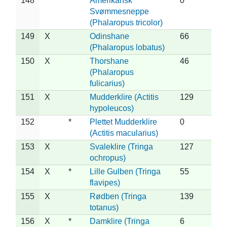
148
*
Amerikansk
0
Svømmesneppe
(Phalaropus tricolor)
149
X
Odinshane
66
(Phalaropus lobatus)
150
X
Thorshane
46
(Phalaropus
fulicarius)
151
X
Mudderklire (Actitis
129
hypoleucos)
152
*
Plettet Mudderklire
0
(Actitis macularius)
153
X
Svaleklire (Tringa
127
ochropus)
154
X
*
Lille Gulben (Tringa
55
flavipes)
155
X
Rødben (Tringa
139
totanus)
156
X
*
Damklire (Tringa
6