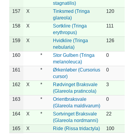
stagnatilis)
157
X
Tinksmed (Tringa
120
glareola)
158
X
Sortklire (Tringa
111
erythropus)
159
X
Hvidklire (Tringa
126
nebularia)
160
*
Stor Gulben (Tringa
0
melanoleuca)
161
*
Ørkenløber (Cursorius
0
cursor)
162
X
*
Rødvinget Braksvale
3
(Glareola pratincola)
163
*
Orientbraksvale
0
(Glareola maldivarum)
164
X
*
Sortvinget Braksvale
22
(Glareola nordmanni)
165
X
Ride (Rissa tridactyla)
100