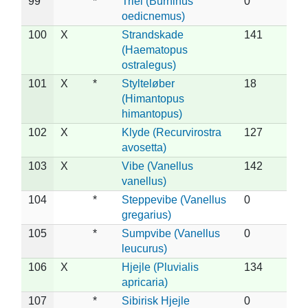
99
*
Triel (Burhinus
0
oedicnemus)
100
X
Strandskade
141
(Haematopus
ostralegus)
101
X
*
Stylteløber
18
(Himantopus
himantopus)
102
X
Klyde (Recurvirostra
127
avosetta)
103
X
Vibe (Vanellus
142
vanellus)
104
*
Steppevibe (Vanellus
0
gregarius)
105
*
Sumpvibe (Vanellus
0
leucurus)
106
X
Hjejle (Pluvialis
134
apricaria)
107
*
Sibirisk Hjejle
0