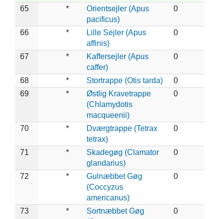
65
*
Orientsejler (Apus
0
pacificus)
66
*
Lille Sejler (Apus
0
affinis)
67
*
Kaffersejler (Apus
0
caffer)
68
*
Stortrappe (Otis tarda)
0
69
*
Østlig Kravetrappe
0
(Chlamydotis
macqueenii)
70
*
Dværgtrappe (Tetrax
0
tetrax)
71
*
Skadegøg (Clamator
0
glandarius)
72
*
Gulnæbbet Gøg
0
(Coccyzus
americanus)
73
*
Sortnæbbet Gøg
0