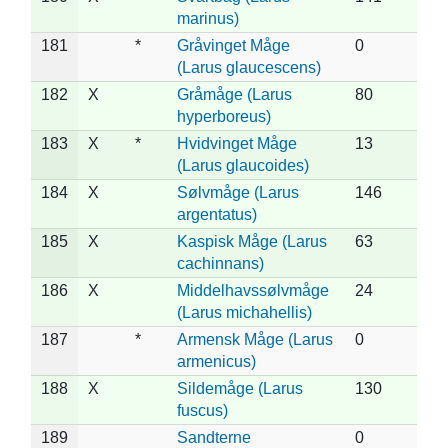
marinus)
181
*
Gråvinget Måge
0
(Larus glaucescens)
182
X
Gråmåge (Larus
80
hyperboreus)
183
X
*
Hvidvinget Måge
13
(Larus glaucoides)
184
X
Sølvmåge (Larus
146
argentatus)
185
X
Kaspisk Måge (Larus
63
cachinnans)
186
X
Middelhavssølvmåge
24
(Larus michahellis)
187
*
Armensk Måge (Larus
0
armenicus)
188
X
Sildemåge (Larus
130
fuscus)
189
Sandterne
0