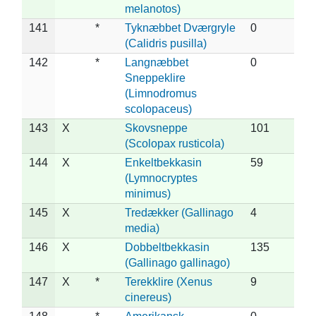
melanotos)
141
*
Tyknæbbet Dværgryle
0
(Calidris pusilla)
142
*
Langnæbbet
0
Sneppeklire
(Limnodromus
scolopaceus)
143
X
Skovsneppe
101
(Scolopax rusticola)
144
X
Enkeltbekkasin
59
(Lymnocryptes
minimus)
145
X
Tredækker (Gallinago
4
media)
146
X
Dobbeltbekkasin
135
(Gallinago gallinago)
147
X
*
Terekklire (Xenus
9
cinereus)