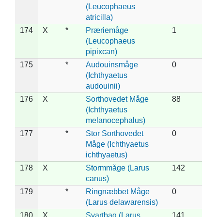
(Leucophaeus
atricilla)
174
X
*
Præriemåge
1
(Leucophaeus
pipixcan)
175
*
Audouinsmåge
0
(Ichthyaetus
audouinii)
176
X
Sorthovedet Måge
88
(Ichthyaetus
melanocephalus)
177
*
Stor Sorthovedet
0
Måge (Ichthyaetus
ichthyaetus)
178
X
Stormmåge (Larus
142
canus)
179
*
Ringnæbbet Måge
0
(Larus delawarensis)
180
X
Svartbag (Larus
141