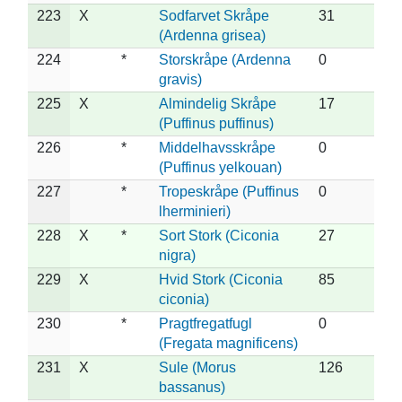
223
X
Sodfarvet Skråpe
31
(Ardenna grisea)
224
*
Storskråpe (Ardenna
0
gravis)
225
X
Almindelig Skråpe
17
(Puffinus puffinus)
226
*
Middelhavsskråpe
0
(Puffinus yelkouan)
227
*
Tropeskråpe (Puffinus
0
lherminieri)
228
X
*
Sort Stork (Ciconia
27
nigra)
229
X
Hvid Stork (Ciconia
85
ciconia)
230
*
Pragtfregatfugl
0
(Fregata magnificens)
231
X
Sule (Morus
126
bassanus)