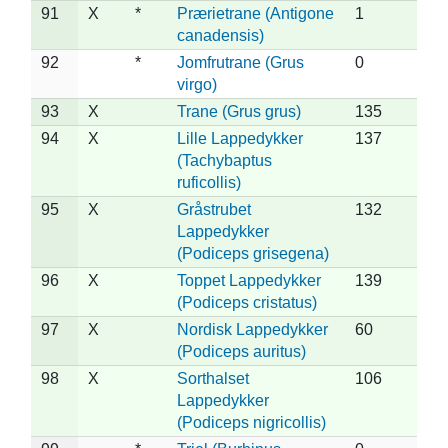
91
X
*
Prærietrane (Antigone
1
canadensis)
92
*
Jomfrutrane (Grus
0
virgo)
93
X
Trane (Grus grus)
135
94
X
Lille Lappedykker
137
(Tachybaptus
ruficollis)
95
X
Gråstrubet
132
Lappedykker
(Podiceps grisegena)
96
X
Toppet Lappedykker
139
(Podiceps cristatus)
97
X
Nordisk Lappedykker
60
(Podiceps auritus)
98
X
Sorthalset
106
Lappedykker
(Podiceps nigricollis)