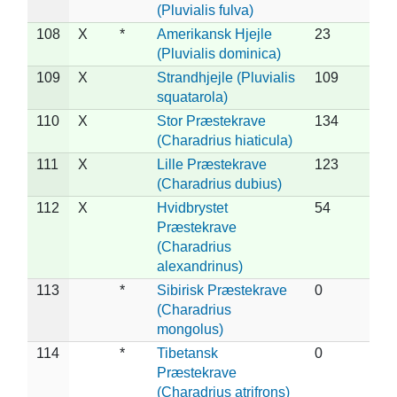
(Pluvialis fulva)
108
X
*
Amerikansk Hjejle
23
(Pluvialis dominica)
109
X
Strandhjejle (Pluvialis
109
squatarola)
110
X
Stor Præstekrave
134
(Charadrius hiaticula)
111
X
Lille Præstekrave
123
(Charadrius dubius)
112
X
Hvidbrystet
54
Præstekrave
(Charadrius
alexandrinus)
113
*
Sibirisk Præstekrave
0
(Charadrius
mongolus)
114
*
Tibetansk
0
Præstekrave
(Charadrius atrifrons)