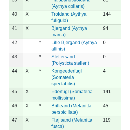
(Aythya collaris)
40
X
Troldand (Aythya
144
fuligula)
41
X
Bjergand (Aythya
94
marila)
42
*
Lille Bjergand (Aythya
0
affinis)
43
*
Stellersand
0
(Polysticta stelleri)
44
X
*
Kongeederfugl
4
(Somateria
spectabilis)
45
X
Ederfugl (Somateria
141
mollissima)
46
X
*
Brilleand (Melanitta
45
perspicillata)
47
X
Fløjlsand (Melanitta
119
fusca)