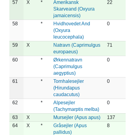
57
X
*
Amerikansk
22
Skarveand (Oxyura
jamaicensis)
58
*
Hvidhovedet And
0
(Oxyura
leucocephala)
59
X
Natravn (Caprimulgus
71
europaeus)
60
*
Ørkennatravn
0
(Caprimulgus
aegyptius)
61
*
Tornhalesejler
0
(Hirundapus
caudacutus)
62
*
Alpesejler
0
(Tachymarptis melba)
63
X
Mursejler (Apus apus)
137
64
X
*
Gråsejler (Apus
8
pallidus)