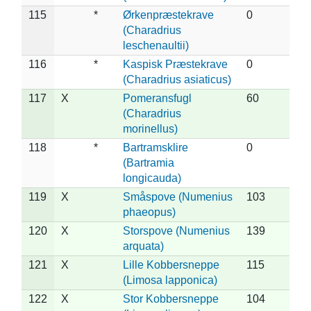
115
*
Ørkenpræstekrave
0
(Charadrius
leschenaultii)
116
*
Kaspisk Præstekrave
0
(Charadrius asiaticus)
117
X
Pomeransfugl
60
(Charadrius
morinellus)
118
*
Bartramsklire
0
(Bartramia
longicauda)
119
X
Småspove (Numenius
103
phaeopus)
120
X
Storspove (Numenius
139
arquata)
121
X
Lille Kobbersneppe
115
(Limosa lapponica)
122
X
Stor Kobbersneppe
104