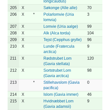
longicaudus)
205
X
Søkonge (Alle alle)
70
206
X
*
Polarlomvie (Uria
3
lomvia)
207
X
Lomvie (Uria aalge)
99
208
X
Alk (Alca torda)
104
209
X
Tejst (Cepphus grylle)
96
210
X
Lunde (Fratercula
9
arctica)
211
X
Rødstrubet Lom
120
(Gavia stellata)
212
X
Sortstrubet Lom
98
(Gavia arctica)
213
*
Stillehavslom (Gavia
0
pacifica)
214
X
Islom (Gavia immer)
46
215
X
Hvidnæbbet Lom
9
(Gavia adamsii)