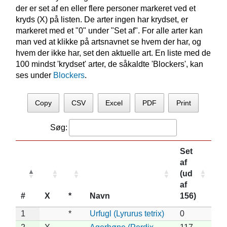
der er set af en eller flere personer markeret ved et
kryds (X) på listen. De arter ingen har krydset, er
markeret med et "0" under "Set af". For alle arter kan
man ved at klikke på artsnavnet se hvem der har, og
hvem der ikke har, set den aktuelle art. En liste med de
100 mindst 'krydset' arter, de såkaldte 'Blockers', kan
ses under
Blockers
.
Copy
CSV
Excel
PDF
Print
Søg:
Set
af
(ud
af
#
X
*
Navn
156)
1
*
Urfugl (Lyrurus tetrix)
0