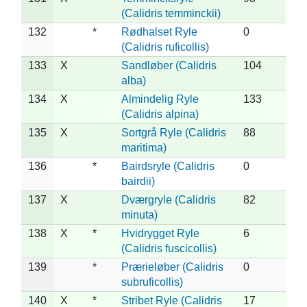
(Calidris temminckii)
132
*
Rødhalset Ryle
0
(Calidris ruficollis)
133
X
Sandløber (Calidris
104
alba)
134
X
Almindelig Ryle
133
(Calidris alpina)
135
X
Sortgrå Ryle (Calidris
88
maritima)
136
*
Bairdsryle (Calidris
0
bairdii)
137
X
Dværgryle (Calidris
82
minuta)
138
X
*
Hvidrygget Ryle
6
(Calidris fuscicollis)
139
*
Prærieløber (Calidris
0
subruficollis)
140
X
*
Stribet Ryle (Calidris
17