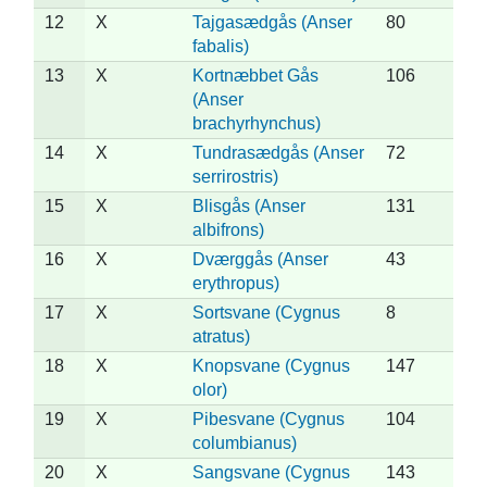
12
X
Tajgasædgås (Anser
80
fabalis)
13
X
Kortnæbbet Gås
106
(Anser
brachyrhynchus)
14
X
Tundrasædgås (Anser
72
serrirostris)
15
X
Blisgås (Anser
131
albifrons)
16
X
Dværggås (Anser
43
erythropus)
17
X
Sortsvane (Cygnus
8
atratus)
18
X
Knopsvane (Cygnus
147
olor)
19
X
Pibesvane (Cygnus
104
columbianus)
20
X
Sangsvane (Cygnus
143