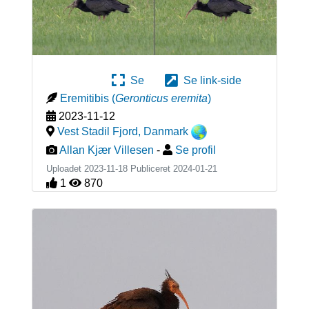
Se
Se link-side
Eremitibis
(
Geronticus eremita
)
2023-11-12
Vest Stadil Fjord
,
Danmark
Allan Kjær Villesen
-
Se profil
Uploadet 2023-11-18 Publiceret
2024-01-21
1
870