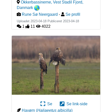
Okkerbassinerne, Vest Stadil Fjord
,
Danmark
Rune Sø Neergaard
-
Se profil
Uploadet 2023-04-18 Publiceret
2023-04-18
1
11
4022
Se
Se link-side
Havørn
(
Haliaeetus albicilla
)