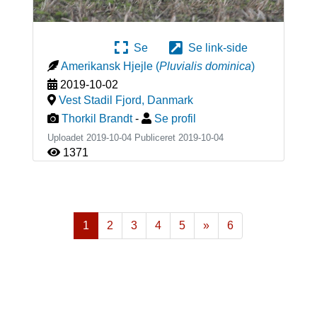
Se
Se link-side
Amerikansk Hjejle
(
Pluvialis dominica
)
2019-10-02
Vest Stadil Fjord
,
Danmark
Thorkil Brandt
-
Se profil
Uploadet 2019-10-04 Publiceret
2019-10-04
1371
1
2
3
4
5
»
6
Næste