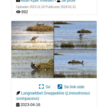
Allan Kjær Villesen
-
Se profil
Uploadet 2023-11-18 Publiceret
2024-01-21
892
Se
Se link-side
Langnæbbet Sneppeklire
(
Limnodromus
scolopaceus
)
2023-04-16