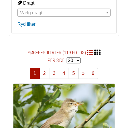
Dragt
Vælg dragt
Ryd filter
SØGERESULTATER (119 FOTOS)
PER SIDE:
1
2
3
4
5
»
6
Næste