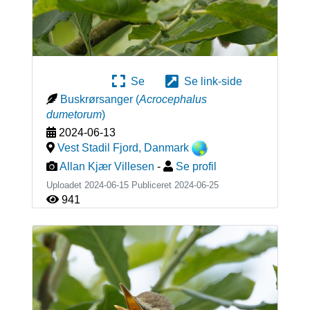
Se
Se link-side
Buskrørsanger
(
Acrocephalus
dumetorum
)
2024-06-13
Vest Stadil Fjord
,
Danmark
Allan Kjær Villesen
-
Se profil
Uploadet 2024-06-15 Publiceret
2024-06-25
941