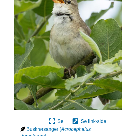
Se
Se link-side
Buskrørsanger
(
Acrocephalus
dumetorum
)