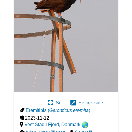
Se
Se link-side
Eremitibis
(
Geronticus eremita
)
2023-11-12
Vest Stadil Fjord
,
Danmark