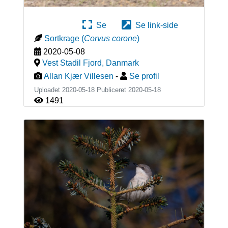
Se
Se link-side
Sortkrage
(
Corvus corone
)
2020-05-08
Vest Stadil Fjord
,
Danmark
Allan Kjær Villesen
-
Se profil
Uploadet 2020-05-18 Publiceret
2020-05-18
1491