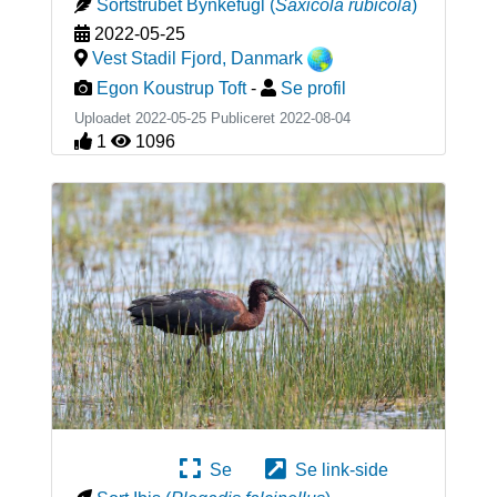
Sortstrubet Bynkefugl
(
Saxicola rubicola
)
2022-05-25
Vest Stadil Fjord
,
Danmark
Egon Koustrup Toft
-
Se profil
Uploadet 2022-05-25 Publiceret
2022-08-04
1
1096
Se
Se link-side