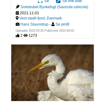
Se
Se link-side
Sortstrubet Bynkefugl
(
Saxicola rubicola
)
2021-11-01
Vest stadil fjord
,
Danmark
Hans Staunstrup
-
Se profil
Uploadet 2022-03-20 Publiceret
2022-04-02
2
1273