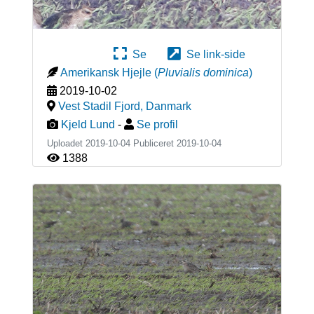
Se
Se link-side
Amerikansk Hjejle
(
Pluvialis dominica
)
2019-10-02
Vest Stadil Fjord
,
Danmark
Kjeld Lund
-
Se profil
Uploadet 2019-10-04 Publiceret
2019-10-04
1388