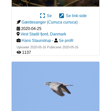
Se
Se link-side
Gærdesanger
(
Curruca curruca
)
2020-04-25
Vest Stadil fjord
,
Danmark
Hans Staunstrup
-
Se profil
Uploadet 2020-05-16 Publiceret
2020-05-16
1137