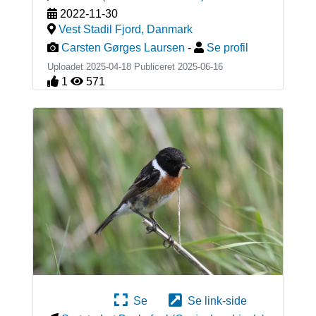
2022-11-30
Vest Stadil Fjord
,
Danmark
Carsten Gørges Laursen
-
Se profil
Uploadet 2025-04-18 Publiceret
2025-06-16
1
571
Se
Se link-side