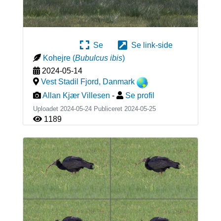
Se
Se link-side
Kohejre
(
Bubulcus ibis
)
2024-05-14
Vest Stadil Fjord
,
Danmark
Allan Kjær Villesen
-
Se profil
Uploadet 2024-05-24 Publiceret
2024-05-25
1189