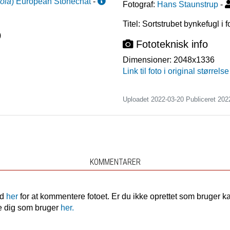
cola
)
European Stonechat
-
Fotograf:
Hans Staunstrup
-
Titel: Sortstrubet bynkefugl i f
)
Fototeknisk info
Dimensioner:
2048x1336
Link til foto i original størrelse
Uploadet 2022-03-20 Publiceret
202
KOMMENTARER
nd
her
for at kommentere fotoet. Er du ikke oprettet som bruger k
e dig som bruger
her.