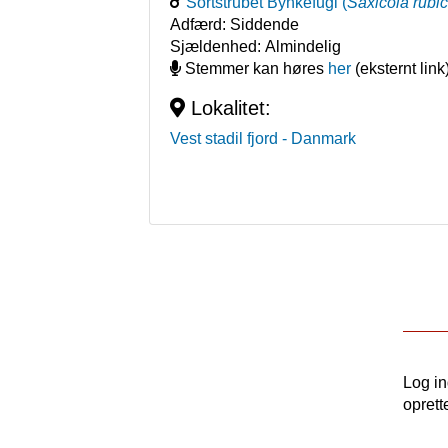
Sortstrubet Bynkefugl
(
Saxicola rubi
Adfærd:
Siddende
Sjældenhed:
Almindelig
Stemmer kan høres
her
(eksternt link
Lokalitet:
Vest stadil fjord
- Danmark
Log i
oprett