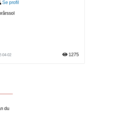
Se profil
orårssol
1275
2-04-02
an du