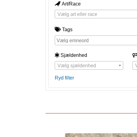
Art/Race
Vælg art eller race
Tags
Sjældenhed
Vælg sjældenhed
Ryd filter