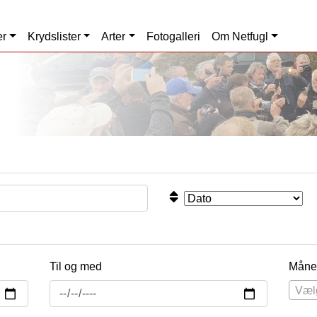
er
Krydslister
Arter
Fotogalleri
Om Netfugl
Til og med
Måne
Væl