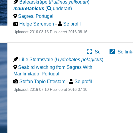
Balearskråpe
(
Puffinus yelkouan
)
mauretanicus
(
underart
)
Sagres
,
Portugal
Helge Sørensen
-
Se profil
Uploadet 2016-08-16 Publiceret
2016-08-16
Se
Se link
Lille Stormsvale
(
Hydrobates pelagicus
)
Seabird watching from Sagres With
Marilimitado
,
Portugal
Stefan Tapio Ettestam
-
Se profil
Uploadet 2016-07-10 Publiceret
2016-07-10