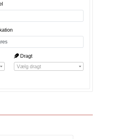
el
kation
Dragt
Vælg dragt