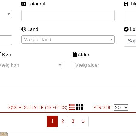
Fotograf
Tit
Land
Lo
Vælg et land
Køn
Alder
Vælg køn
Vælg alder
SØGERESULTATER (43 FOTOS)
PER SIDE:
1
2
3
»
Næste