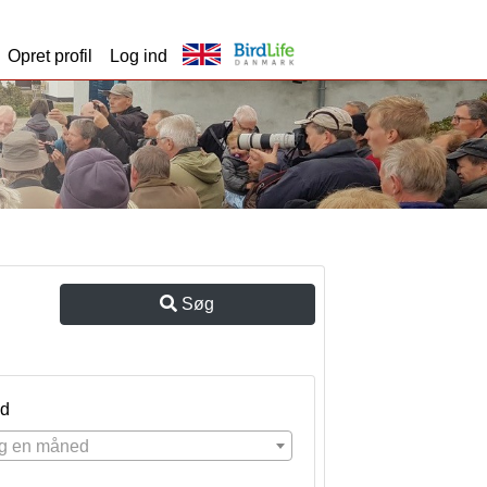
Opret profil
Log ind
Søg
d
g en måned