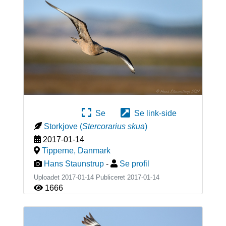
Se
Se link-side
Storkjove
(
Stercorarius skua
)
2017-01-14
Tipperne
,
Danmark
Hans Staunstrup
-
Se profil
Uploadet 2017-01-14 Publiceret
2017-01-14
1666