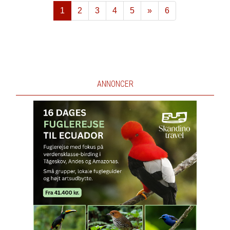
1
2
3
4
5
»
6
Næste
ANNONCER