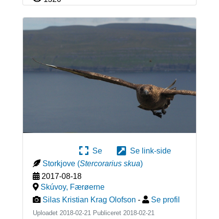
Se
Se link-side
Storkjove
(
Stercorarius skua
)
2017-08-18
Skúvoy
,
Færøerne
Silas Kristian Krag Olofson
-
Se profil
Uploadet 2018-02-21 Publiceret
2018-02-21