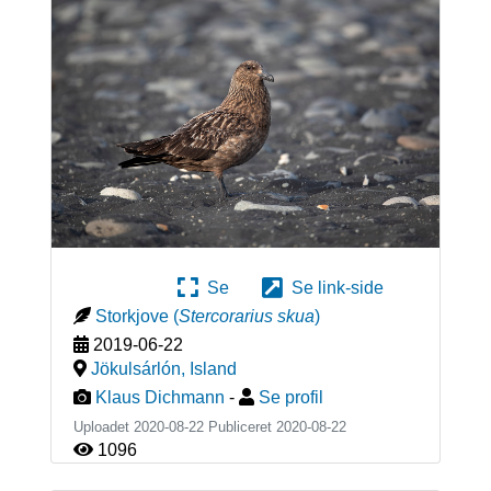
Se
Se link-side
Storkjove
(
Stercorarius skua
)
2019-06-22
Jökulsárlón
,
Island
Klaus Dichmann
-
Se profil
Uploadet 2020-08-22 Publiceret
2020-08-22
1096