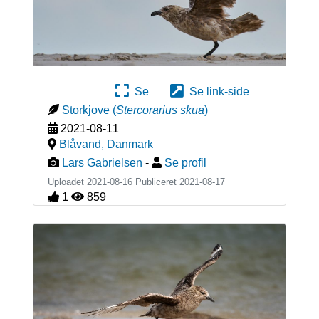
Se
Se link-side
Storkjove
(
Stercorarius skua
)
2021-08-11
Blåvand
,
Danmark
Lars Gabrielsen
-
Se profil
Uploadet 2021-08-16 Publiceret
2021-08-17
1
859