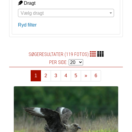
Dragt
Vælg dragt
Ryd filter
SØGERESULTATER (119 FOTOS)
PER SIDE:
1
2
3
4
5
»
6
Næste