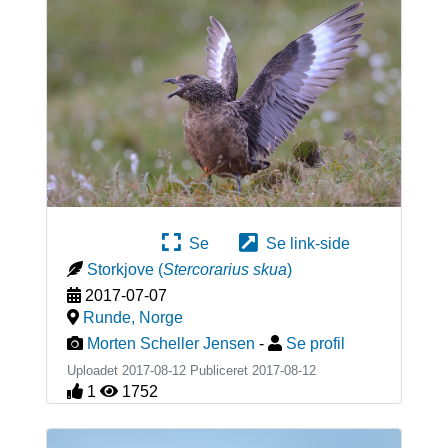
Se
Se link-side
Storkjove
(
Stercorarius skua
)
2017-07-07
Runde
,
Norge
Morten Scheller Jensen
-
Se profil
Uploadet 2017-08-12 Publiceret
2017-08-12
1
1752