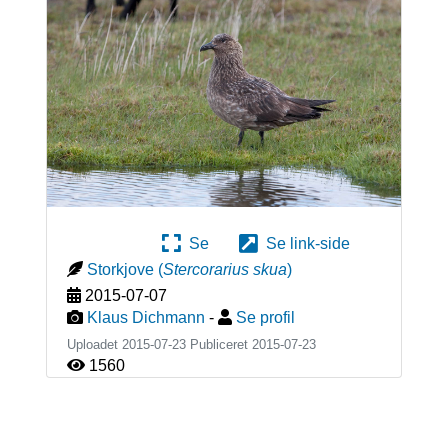
Se
Se link-side
Storkjove
(
Stercorarius skua
)
2015-07-07
Klaus Dichmann
-
Se profil
Uploadet 2015-07-23 Publiceret
2015-07-23
1560