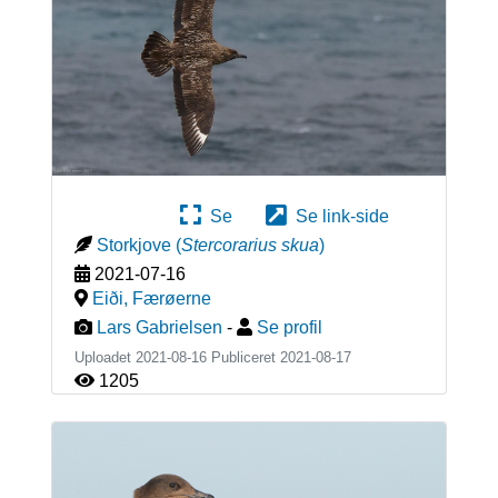
Se
Se link-side
Storkjove
(
Stercorarius skua
)
2021-07-16
Eiði
,
Færøerne
Lars Gabrielsen
-
Se profil
Uploadet 2021-08-16 Publiceret
2021-08-17
1205