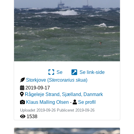
Se
Se link-side
Storkjove
(
Stercorarius skua
)
2019-09-17
Rågeleje Strand, Sjælland
,
Danmark
Klaus Malling Olsen
-
Se profil
Uploadet 2019-09-26 Publiceret
2019-09-26
1538