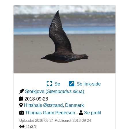
Se
Se link-side
Storkjove
(
Stercorarius skua
)
2018-09-23
Hirtshals Øststrand
,
Danmark
Thomas Garm Pedersen
-
Se profil
Uploadet 2018-09-24 Publiceret
2018-09-24
1534