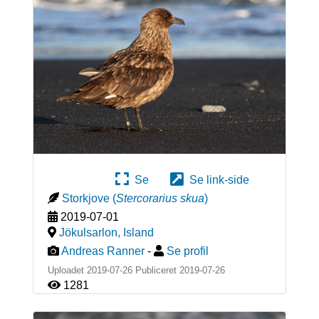
Se
Se link-side
Storkjove
(
Stercorarius skua
)
2019-07-01
Jökulsarlon
,
Island
Andreas Ranner
-
Se profil
Uploadet 2019-07-26 Publiceret
2019-07-26
1281