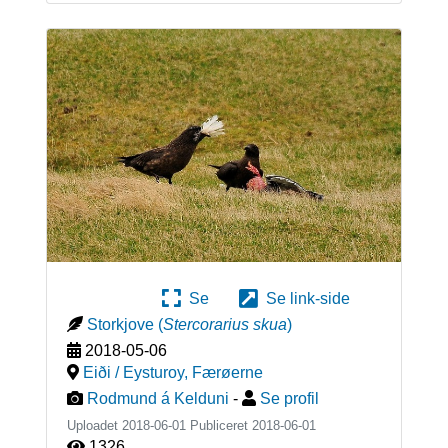
Se
Se link-side
Storkjove
(
Stercorarius skua
)
2018-05-06
Eiði / Eysturoy
,
Færøerne
Rodmund á Kelduni
-
Se profil
Uploadet 2018-06-01 Publiceret
2018-06-01
1326