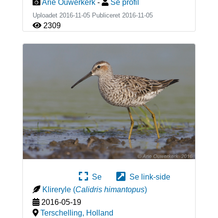
Arie Ouwerkerk
-
Se profil
Uploadet 2016-11-05 Publiceret
2016-11-05
2309
Se
Se link-side
Klireryle
(
Calidris himantopus
)
2016-05-19
Terschelling
,
Holland