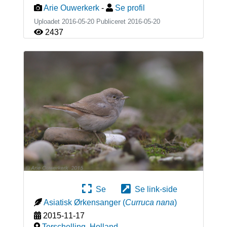
Arie Ouwerkerk
-
Se profil
Uploadet 2016-05-20 Publiceret
2016-05-20
2437
Se
Se link-side
Asiatisk Ørkensanger
(
Curruca nana
)
2015-11-17
Terschelling
,
Holland