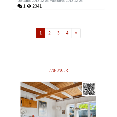
Uploadet 2012-12-03 Publiceret
2012-12-03
1
2341
1
2
3
4
»
Næste
ANNONCER