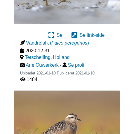
Se
Se link-side
Vandrefalk
(
Falco peregrinus
)
2020-12-31
Terschelling
,
Holland
Arie Ouwerkerk
-
Se profil
Uploadet 2021-01-10 Publiceret
2021-01-10
1484