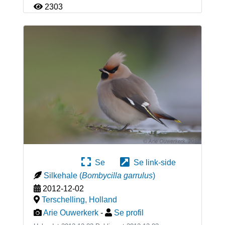
2303
Se
Se link-side
Silkehale
(
Bombycilla garrulus
)
2012-12-02
Terschelling
,
Holland
Arie Ouwerkerk
-
Se profil