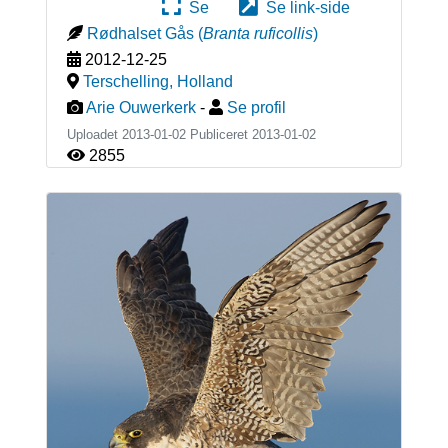
Se
Se link-side
Rødhalset Gås
(
Branta ruficollis
)
2012-12-25
Terschelling
,
Holland
Arie Ouwerkerk
-
Se profil
Uploadet 2013-01-02 Publiceret
2013-01-02
2855