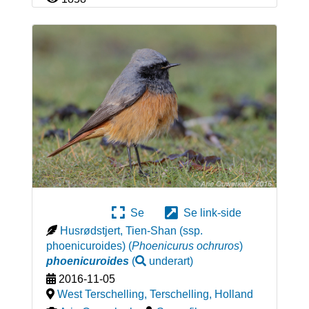
Se
Se link-side
Husrødstjert, Tien-Shan (ssp.
phoenicuroides)
(
Phoenicurus ochruros
)
phoenicuroides
(
underart
)
2016-11-05
West Terschelling, Terschelling
,
Holland