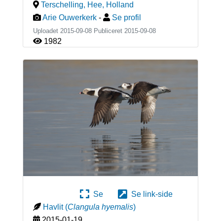
Terschelling, Hee
,
Holland
Arie Ouwerkerk
-
Se profil
Uploadet 2015-09-08 Publiceret
2015-09-08
1982
Se
Se link-side
Havlit
(
Clangula hyemalis
)
2015-01-19