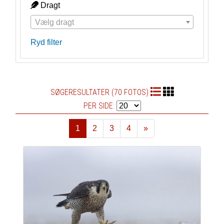
Dragt
Vælg dragt
Ryd filter
SØGERESULTATER (70 FOTOS)
PER SIDE:
1
2
3
4
»
Næste