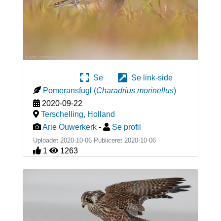
Se
Se link-side
Pomeransfugl
(
Charadrius morinellus
)
2020-09-22
Terschelling
,
Holland
Arie Ouwerkerk
-
Se profil
Uploadet 2020-10-06 Publiceret
2020-10-06
1
1263