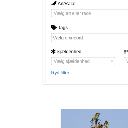
Art/Race
Vælg art eller race
Tags
Sjældenhed
Vælg sjældenhed
Ryd filter