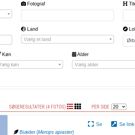
Fotograf
Tit
Land
Lo
Vælg et land
Køn
Alder
Vælg køn
Vælg alder
SØGERESULTATER (4 FOTOS)
PER SIDE:
Se
Se link
Biæder
(
Merops apiaster
)