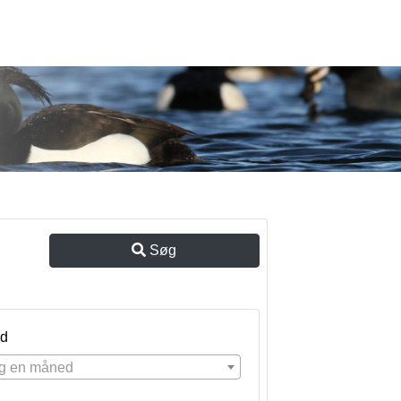
Søg
d
g en måned