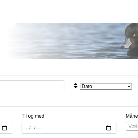
Til og med
Måne
Væl