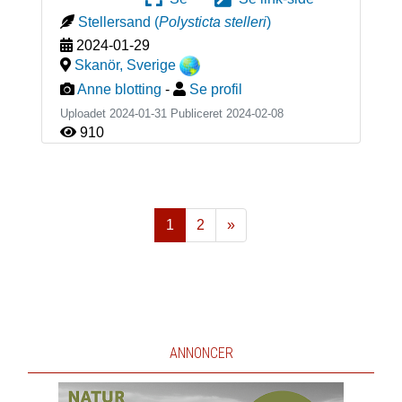
Stellersand
(
Polysticta stelleri
)
2024-01-29
Skanör
,
Sverige
Anne blotting
-
Se profil
Uploadet 2024-01-31 Publiceret
2024-02-08
910
1
2
»
Næste
ANNONCER