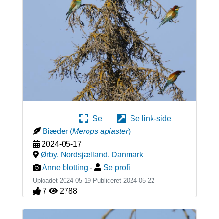
Se
Se link-side
Biæder
(
Merops apiaster
)
2024-05-17
Ørby, Nordsjælland
,
Danmark
Anne blotting
-
Se profil
Uploadet 2024-05-19 Publiceret
2024-05-22
7
2788