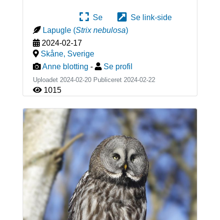
Se
Se link-side
Lapugle
(
Strix nebulosa
)
2024-02-17
Skåne
,
Sverige
Anne blotting
-
Se profil
Uploadet 2024-02-20 Publiceret
2024-02-22
1015