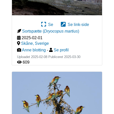
Se
Se link-side
Sortspætte
(
Dryocopus martius
)
2025-02-01
Skåne
,
Sverige
Anne blotting
-
Se profil
Uploadet 2025-02-08 Publiceret
2025-03-30
609