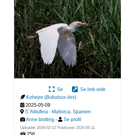
Se
Se link-side
Kohejre
(
Bubulcus ibis
)
2025-05-09
S´Albufera - Mallorca
,
Spanien
Anne blotting
-
Se profil
Uploadet 2026-02-12 Publiceret
2026-05-11
256