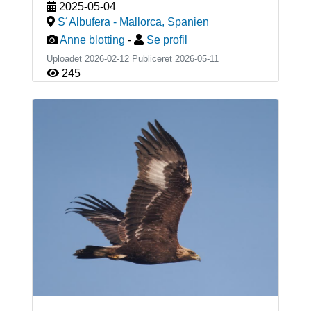
2025-05-04
S´Albufera - Mallorca
,
Spanien
Anne blotting
-
Se profil
Uploadet 2026-02-12 Publiceret
2026-05-11
245