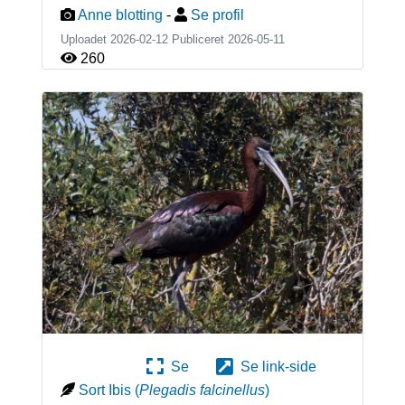
Anne blotting
-
Se profil
Uploadet 2026-02-12 Publiceret
2026-05-11
260
Se
Se link-side
Sort Ibis
(
Plegadis falcinellus
)