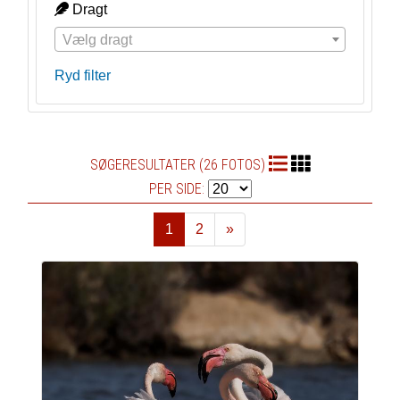
Dragt
Vælg dragt
Ryd filter
SØGERESULTATER (26 FOTOS)
PER SIDE:
1
2
»
Næste