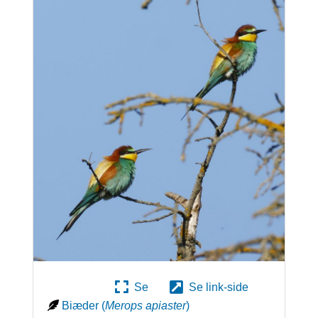
Se
Se link-side
Biæder
(
Merops apiaster
)