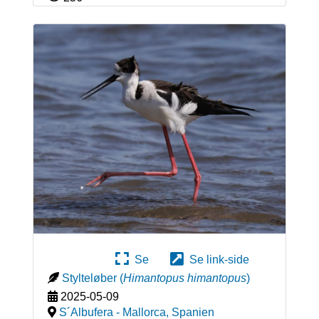
Se
Se link-side
Stylteløber
(
Himantopus himantopus
)
2025-05-09
S´Albufera - Mallorca
,
Spanien