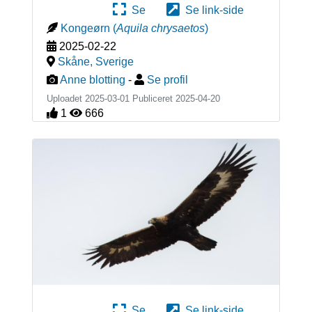
Se
Se link-side
Kongeørn
(
Aquila chrysaetos
)
2025-02-22
Skåne
,
Sverige
Anne blotting
-
Se profil
Uploadet 2025-03-01 Publiceret
2025-04-20
1
666
Se
Se link-side