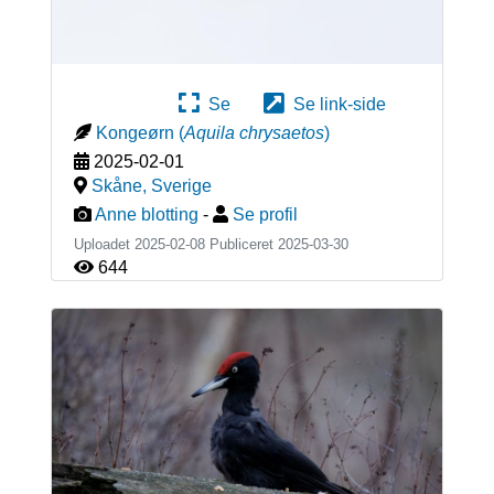
Se
Se link-side
Kongeørn
(
Aquila chrysaetos
)
2025-02-01
Skåne
,
Sverige
Anne blotting
-
Se profil
Uploadet 2025-02-08 Publiceret
2025-03-30
644