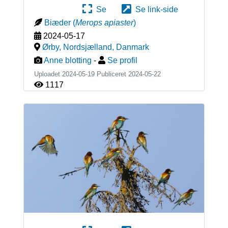
Se
Se link-side
Biæder
(
Merops apiaster
)
2024-05-17
Ørby, Nordsjælland
,
Danmark
Anne blotting
-
Se profil
Uploadet 2024-05-19 Publiceret
2024-05-22
1117