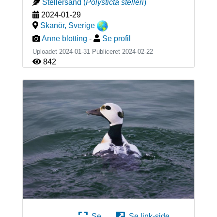
Stellersand
(
Polysticta stelleri
)
2024-01-29
Skanör
,
Sverige
Anne blotting
-
Se profil
Uploadet 2024-01-31 Publiceret
2024-02-22
842
Se
Se link-side