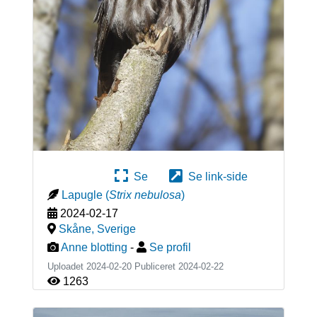
Se
Se link-side
Lapugle
(
Strix nebulosa
)
2024-02-17
Skåne
,
Sverige
Anne blotting
-
Se profil
Uploadet 2024-02-20 Publiceret
2024-02-22
1263